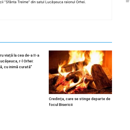
icii ”Sfânta Treime” din satul Lucășeuca raionul Orhei.
u viață la cea de-a II-a
 Lucășeuca, r-l Orhei:
ă, cu inimă curată”
Credința, care se stinge departe de
focul Bisericii