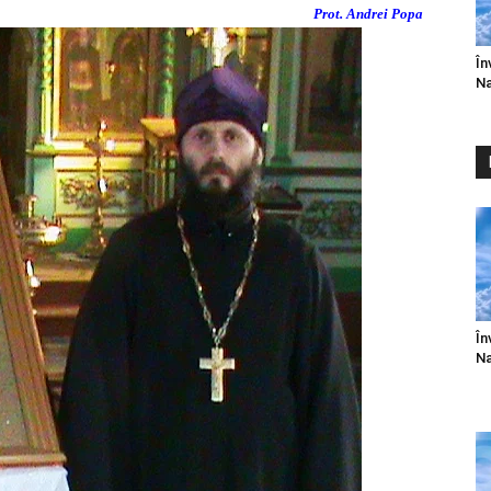
Prot. Andrei Popa
În
Na
În
Na