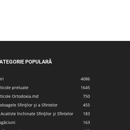
ATEGORIE POPULARĂ
iri
4086
ticole preluate
1645
ticole Ortodoxia.md
750
oloagele Sfinților și a Sfintelor
455
 Acatiste închinate Sfinților și Sfintelor
183
ugăciuni
163