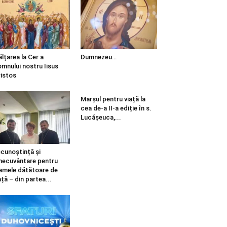
ălțarea la Cer a
Dumnezeu…
mnului nostru Iisus
istos
Marșul pentru viață la
cea de-a II-a ediție în s.
Lucășeuca,...
cunoștință și
necuvântare pentru
mele dătătoare de
ață – din partea...