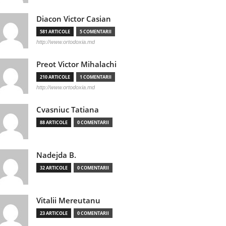
Diacon Victor Casian
581 ARTICOLE
5 COMENTARII
http://www.ortodoxia.md
Preot Victor Mihalachi
210 ARTICOLE
1 COMENTARII
http://www.ortodoxia.md
Cvasniuc Tatiana
88 ARTICOLE
0 COMENTARII
Nadejda B.
32 ARTICOLE
0 COMENTARII
Vitalii Mereutanu
23 ARTICOLE
0 COMENTARII