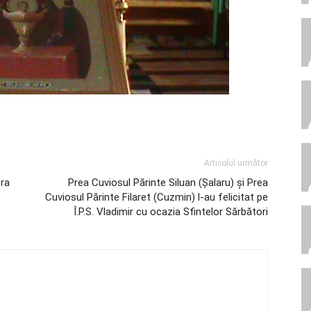
Articolul următor
era
Prea Cuviosul Părinte Siluan (Șalaru) și Prea
Cuviosul Părinte Filaret (Cuzmin) l-au felicitat pe
Î.P.S. Vladimir cu ocazia Sfintelor Sărbători