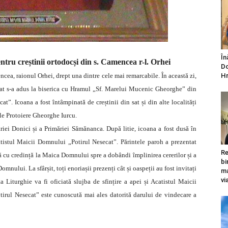
În
tru creștinii ortodocși din s. Camencea r-l. Orhei
Do
cea, raionul Orhei, drept una dintre cele mai remarcabile. În această zi,
Hr
n sat s-a adus la biserica cu Hramul „Sf. Marelui Mucenic Gheorghe” din
ecat”.
Icoana a fost întâmpinată de creștinii din sat și din alte localități
le Protoiere Gheorghe Iurcu.
iei Donici și a Primăriei Sămănanca. După litie, icoana a fost dusă în
catistul Maicii Domnului „Potirul Nesecat”. Părintele paroh a prezentat
Re
nă cu credință la Maica Domnului spre a dobândi împlinirea cererilor și a
bi
nului. La sfârșit, toți enoriașii prezenți cât și oaspeții au fost invitați
ma
vi
 Liturghie va fi oficiată slujba de sfințire a apei și Acatistul Maicii
rul Nesecat” este cunoscută mai ales datorită darului de vindecare a