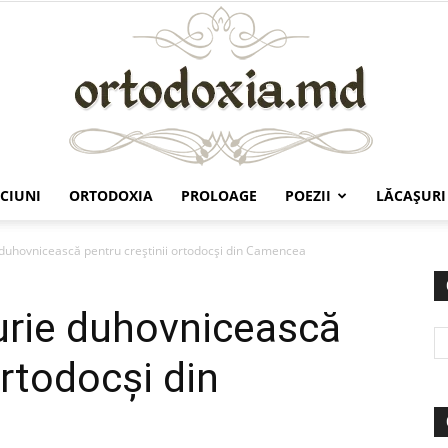
CIUNI
ORTODOXIA
PROLOAGE
POEZII
LĂCAŞURI
Ortodoxia.md
 duhovnicească pentru creștinii ortodocși din Camencea
urie duhovnicească
ortodocși din