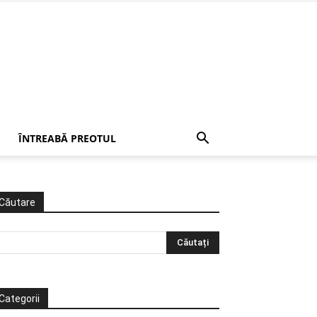
ÎNTREABĂ PREOTUL
Căutare
Categorii