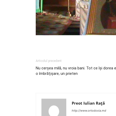
Articolul precedent
Nu cerşea milă, nu vroia bani. Tot ce îşi dorea 
o îmbrăţişare, un prieten
Preot Iulian Raţă
http://www.ortodoxia.md