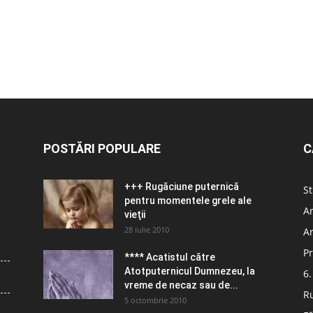
POSTĂRI POPULARE
C
+++ Rugăciune puternică
St
pentru momentele grele ale
Ar
vieţii
28 iulie 2010
Ar
Pr
**** Acatistul către
Atotputernicul Dumnezeu, la
6.
vreme de necaz sau de...
R
5 octombrie 2010