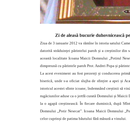
Zi de aleasă bucurie duhovnicească pen
Ziua de 3 ianuarie 2012 va rămîne în istoria satului Camen
datorită străduinței părintelui paroh și a creștinilor di
această localitate Icoana Maicii Domnului „Potirul Nes
dimpreună cu părintele paroh Prot. Andrei Popa și părinte
La acest eveniment au fost prezenți și conducerea primăr
biserică, unde s-a oficiat slujba de sfințire a apei și A
istoricul acestei sfinte icoane, îndemnând creștinii să vi
rugăciunilor aduse ca o jertfă curată Domnului și Maicii Dom
la o agapă creștinească. În fiecare duminică, după Sfînta
Domnului „Potir Nesecat”. Icoana Maicii Domnului „Poti
celor cuprinși de patima băutului fără măsură a vinului.