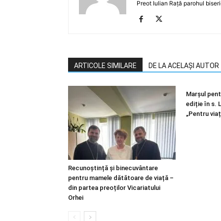
Preot Iulian Rață parohul biser
ARTICOLE SIMILARE
DE LA ACELAȘI AUTOR
Marșul pentr
ediție în s.
„Pentru viaț
Recunoștință și binecuvântare
pentru mamele dătătoare de viață –
din partea preoților Vicariatului
Orhei