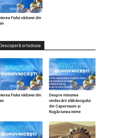
vierea Fiului văduvei din
in
Descoperă ortodoxia
vierea Fiului văduvei din
Despre minunea
in
vindecării slăbănogului
din Capernaum și
Rugăciunea inimii