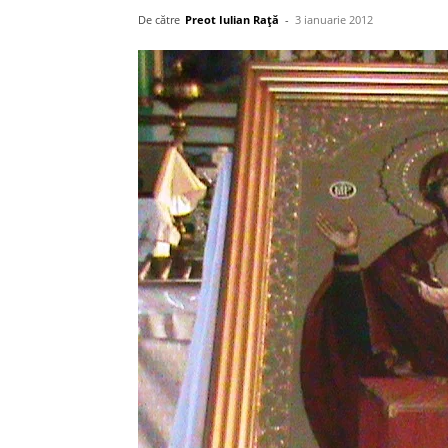
De către
Preot Iulian Raţă
-
3 ianuarie 2012