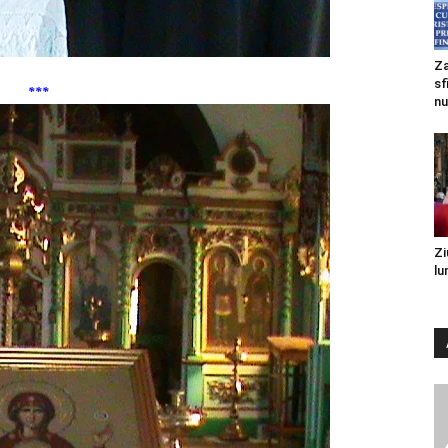
Za
sf
***
nu
Zi
lu