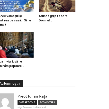
heu Vameșul și
Aruncă grija ta spre
ințirea de casă… Și nu
Domnul…
mai!
ua Învierii, să ne
minăm popoare…
Autorii noștri
Preot Iulian Raţă
3878 ARTICOLE
6 COMENTARII
http://www.ortodoxia.md