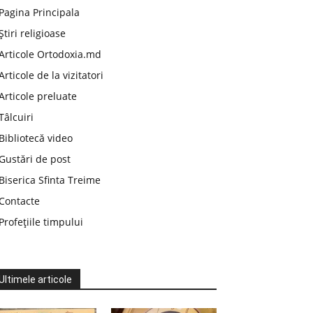
Pagina Principala
Știri religioase
Articole Ortodoxia.md
Articole de la vizitatori
Articole preluate
Tâlcuiri
Bibliotecă video
Gustări de post
Biserica Sfinta Treime
Contacte
Profețiile timpului
Ultimele articole