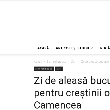
ACASĂ
ARTICOLE ŞI STUDII
RUGĂ
Acasă
Stiri religioase
Stiri
Zi de aleasă bucurie
Stiri religioase
Stiri
Zi de aleasă buc
pentru creștinii 
Camencea