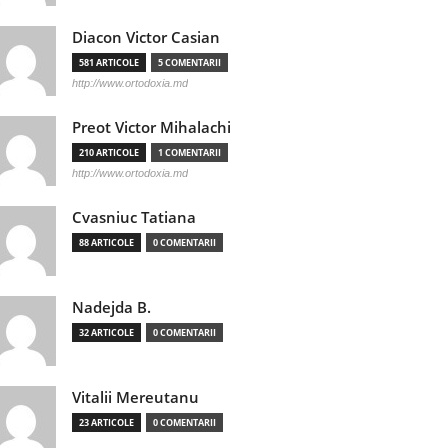
Diacon Victor Casian
581 ARTICOLE
5 COMENTARII
http://www.ortodoxia.md
Preot Victor Mihalachi
210 ARTICOLE
1 COMENTARII
http://www.ortodoxia.md
Cvasniuc Tatiana
88 ARTICOLE
0 COMENTARII
Nadejda B.
32 ARTICOLE
0 COMENTARII
Vitalii Mereutanu
23 ARTICOLE
0 COMENTARII