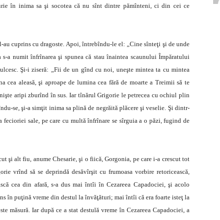
urie în inima sa şi socotea că nu sînt dintre pămînteni, ci din cei ce
l-au cuprins cu dragoste. Apoi, întrebîndu-le el: „Cine sînteţi şi de unde
ua s-a numit înfrînarea şi spunea că stau înaintea scaunului Împăratului
ndulcesc. Şi-i ziseră: „Fii de un gînd cu noi, uneşte mintea ta cu mintea
mina cea aleasă, şi aproape de lumina cea fără de moarte a Treimii să te
işte aripi zburînd în sus. Iar tînărul Grigorie le petrecea cu ochiul plin
ndu-se, şi-a simţit inima sa plină de negrăită plăcere şi veselie. Şi dintr-
 fecioriei sale, pe care cu multă înfrînare se sîrguia a o păzi, fugind de
t şi alt fiu, anume Chesarie, şi o fiică, Gorgonia, pe care i-a crescut tot
rigorie vrînd să se deprindă desăvîrşit cu frumoasa vorbire retoricească,
ească cea din afară, s-a dus mai întîi în Cezareea Capadociei, şi acolo
ns în puţină vreme din destul la învăţături; mai întîi că era foarte isteţ la
 peste măsură. Iar după ce a stat destulă vreme în Cezareea Capadociei, a