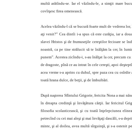
multă arătîndu-se. Iar el văzîndu-le, a simţit mare buc
covîrşesc firea omenească.
Acelea văzîndu-l că se bucură foarte mult de vederea lor, 
aţi venit?” Cea dintîi i-a spus că este curăţia, iar a do
slavei Hristos şi de frumuseţile cereştilor fecioare se î
noastră, ca pe tine strălucit să te înălţăm la cer, în lu
punem”. Acestea zicîndu-i, s-au înălţat la cer, precum cu n
de dragoste, pînă ce au intrat în cele cereşti, apoi deşteptî
acea vreme s-a aprins cu duhul, spre paza cea cu osîrdie a
toată hrana dulce, de beţii, şi de îmbuibări.
După naşterea Sfîntului Grigorie, fericita Nona a mai născu
în dreapta credinţă şi învăţătura cărţii. Iar fericitul G
filosofia scolasticească, şi cu toată înţelepciunea elin
petrecînd cu cei mai aleşi şi mai învăţaţi dascăli, s-a depri
minte, şi al doilea, avea multă sîrguinţă, şi s-a ostenit