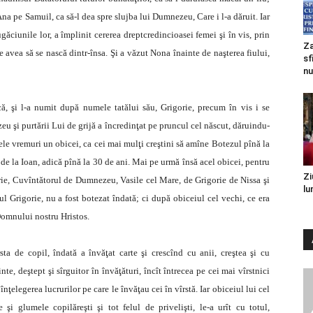
Ana pe Samuil, ca să-l dea spre slujba lui Dumnezeu, Care i l-a dăruit. Iar
găciunile lor, a împlinit cererea dreptcredincioasei femei şi în vis, prin
Za
 avea să se nască dintr-însa. Şi a văzut Nona înainte de naşterea fiului,
sf
nu
ă, şi l-a numit după numele tatălui său, Grigorie, precum în vis i se
u şi purtării Lui de grijă a încredinţat pe pruncul cel născut, dăruindu-
ele vremuri un obicei, ca cei mai mulţi creştini să amîne Botezul pînă la
 de la Ioan, adică pînă la 30 de ani. Mai pe urmă însă acel obicei, pentru
Zi
gorie, Cuvîntătorul de Dumnezeu, Vasile cel Mare, de Grigorie de Nissa şi
lu
tul Grigorie, nu a fost botezat îndată; ci după obiceiul cel vechi, ce era
 Domnului nostru Hristos.
sta de copil, îndată a învăţat carte şi crescînd cu anii, creştea şi cu
te, deştept şi sîrguitor în învăţături, încît întrecea pe cei mai vîrstnici
 înţelegerea lucrurilor pe care le învăţau cei în vîrstă. Iar obiceiul lui cel
 şi glumele copilăreşti şi tot felul de privelişti, le-a urît cu totul,