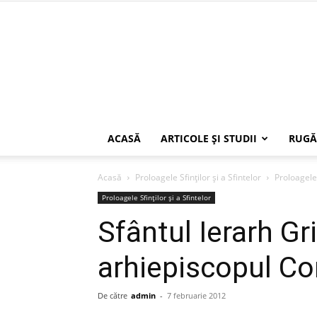
ACASĂ
ARTICOLE ŞI STUDII
RUGĂ
Acasă
Proloagele Sfinților și a Sfintelor
Proloagele 
Proloagele Sfinților și a Sfintelor
Sfântul Ierarh Gr
arhiepiscopul Co
De către
admin
-
7 februarie 2012