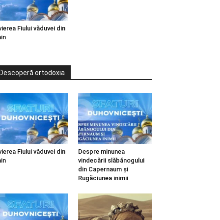
vierea Fiului văduvei din
in
Descoperă ortodoxia
vierea Fiului văduvei din
Despre minunea
in
vindecării slăbănogului
din Capernaum și
Rugăciunea inimii