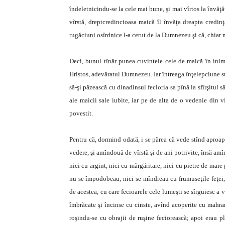
îndeletnicindu-se la cele mai bune, şi mai vîrtos la învăţ
vîrstă, dreptcredincioasa maică îl învăţa dreapta credinţ
rugăciuni osîrdnice l-a cerut de la Dumnezeu şi că, chiar 
Deci, bunul tînăr punea cuvintele cele de maică în inima 
Hristos, adevăratul Dumnezeu. Iar întreaga înţelepciune suf
să-şi păzească cu dinadinsul fecioria sa pînă la sfîrşitul s
ale maicii sale iubite, iar pe de alta de o vedenie din vi
povestit.
Pentru că, dormind odată, i se părea că vede stînd aproa
vedere, şi amîndouă de vîrstă şi de ani potrivite, însă a
nici cu argint, nici cu mărgăritare, nici cu pietre de mare
nu se împodobeau, nici se mîndreau cu frumuseţile feţei, n
de acestea, cu care fecioarele cele lumeşti se sîrguiesc a vî
îmbrăcate şi încinse cu cinste, avînd acoperite cu mahrame
roşindu-se cu obrajii de ruşine feciorească; apoi erau pl