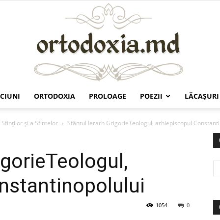
CIUNI
ORTODOXIA
PROLOAGE
POEZII
LĂCAŞURI
Ortodoxia.md
Sfinților și a Sfintelor
Sfântul Ierarh GrigorieTeologul, arhiepiscopul Constant
igorieTeologul,
nstantinopolului
1054
0