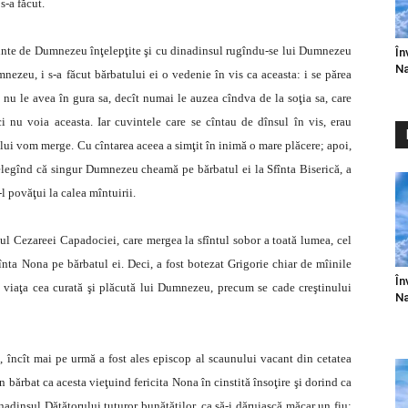
s-a făcut.
vinte de Dumnezeu înţelepţite şi cu dinadinsul rugîndu-se lui Dumnezeu
În
Na
mnezeu, i s-a făcut bărbatului ei o vedenie în vis ca aceasta: i se părea
nu le avea în gura sa, decît numai le auzea cîndva de la soţia sa, care
i nu voia aceasta. Iar cuvintele care se cîntau de dînsul în vis, erau
ui vom merge. Cu cîntarea aceea a simţit în inimă o mare plăcere; apoi,
înţelegînd că singur Dumnezeu cheamă pe bărbatul ei la Sfînta Biserică, a
l povăţui la calea mîntuirii.
pul Cezareei Capadociei, care mergea la sfîntul sobor a toată lumea, cel
înta Nona pe bărbatul ei. Deci, a fost botezat Grigorie chiar de mîinile
În
t viaţa cea curată şi plăcută lui Dumnezeu, precum se cade creştinului
Na
e, încît mai pe urmă a fost ales episcop al scaunului vacant din cetatea
bărbat ca acesta vieţuind fericita Nona în cinstită însoţire şi dorind ca
nadinsul Dătătorului tuturor bunătăţilor, ca să-i dăruiască măcar un fiu;