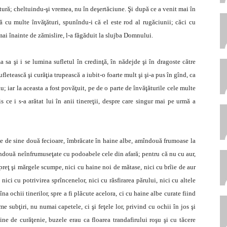
ătură; cheltuindu-şi vremea, nu în deşertăciune. Şi după ce a venit mai în
ă cu multe învăţături, spunîndu-i că el este rod al rugăciunii; căci cu
mai înainte de zămislire, l-a făgăduit la slujba Domnului.
sa şi i se lumina sufletul în credinţă, în nădejde şi în dragoste către
letească şi curăţia trupească a iubit-o foarte mult şi şi-a pus în gînd, ca
ău; iar la aceasta a fost povăţuit, pe de o parte de învăţăturile cele multe
s ce i s-a arătat lui în anii tinereţii, despre care singur mai pe urmă a
pe de sine două fecioare, îmbrăcate în haine albe, amîndouă frumoase la
mîndouă neînfrumuseţate cu podoabele cele din afară; pentru că nu cu aur,
 preţ şi mărgele scumpe, nici cu haine noi de mătase, nici cu brîie de aur
ici cu potrivirea sprîncenelor, nici cu răsfirarea părului, nici cu altele
na ochii tinerilor, spre a fi plăcute acelora, ci cu haine albe curate fiind
 subţiri, nu numai capetele, ci şi feţele lor, privind cu ochii în jos şi
ine de curăţenie, buzele erau ca floarea trandafirului roşu şi cu tăcere