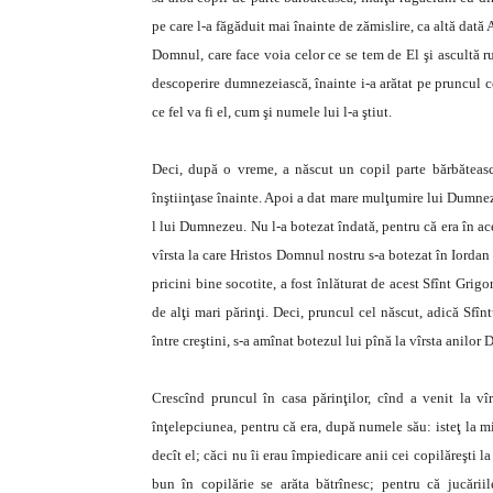
pe care l-a făgăduit mai înainte de zămislire, ca altă dată 
Domnul, care face voia celor ce se tem de El şi ascultă ru
descoperire dumnezeiască, înainte i-a arătat pe pruncul ce
ce fel va fi el, cum şi numele lui l-a ştiut.
Deci, după o vreme, a născut un copil parte bărbăteasc
înştiinţase înainte. Apoi a dat mare mulţumire lui Dumneze
l lui Dumnezeu. Nu l-a botezat îndată, pentru că era în ac
vîrsta la care Hristos Domnul nostru s-a botezat în Iordan
pricini bine socotite, a fost înlăturat de acest Sfînt Gri
de alţi mari părinţi. Deci, pruncul cel născut, adică Sfîn
între creştini, s-a amînat botezul lui pînă la vîrsta anilor
Crescînd pruncul în casa părinţilor, cînd a venit la vîr
înţelepciunea, pentru că era, după numele său: isteţ la min
decît el; căci nu îi erau împiedicare anii cei copilăreşti la
bun în copilărie se arăta bătrînesc; pentru că jucăriile