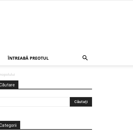
ÎNTREABĂ PREOTUL
inopolului
Căutare
Categorii