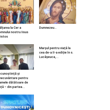
ălțarea la Cer a
Dumnezeu…
mnului nostru Iisus
istos
Marșul pentru viață la
cea de-a II-a ediție în s.
Lucășeuca,...
cunoștință și
necuvântare pentru
mele dătătoare de
ață – din partea...