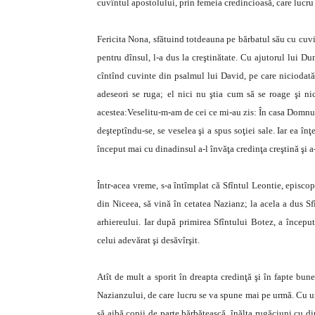
cuvîntul apostolului, prin femeia credincioasă, care lucru 
Fericita Nona, sfătuind totdeauna pe bărbatul său cu cu
pentru dînsul, l-a dus la creştinătate. Cu ajutorul lui Du
cîntînd cuvinte din psalmul lui David, pe care niciodată 
adeseori se ruga; el nici nu ştia cum să se roage şi nic
acestea:Veselitu-m-am de cei ce mi-au zis: În casa Domnul
deşteptîndu-se, se veselea şi a spus soţiei sale. Iar ea 
început mai cu dinadinsul a-l învăţa credinţa creştină şi a-
Într-acea vreme, s-a întîmplat că Sfîntul Leontie, episco
din Niceea, să vină în cetatea Nazianz; la acela a dus Sf
arhiereului. Iar după primirea Sfîntului Botez, a începu
celui adevărat şi desăvîrşit.
Atît de mult a sporit în dreapta credinţă şi în fapte bun
Nazianzului, de care lucru se va spune mai pe urmă. Cu un 
să aibă copii de parte bărbătească, înălţa rugăciuni cu di