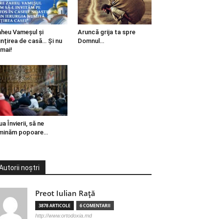
heu Vameșul și
Aruncă grija ta spre
ințirea de casă… Și nu
Domnul…
mai!
ua Învierii, să ne
minăm popoare…
Autorii noștri
Preot Iulian Raţă
3878 ARTICOLE
6 COMENTARII
http://www.ortodoxia.md