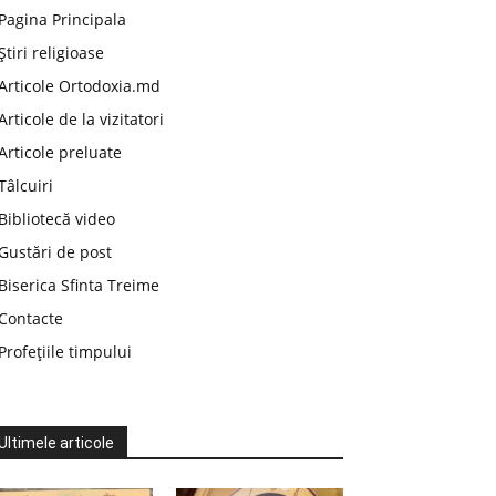
Pagina Principala
Știri religioase
Articole Ortodoxia.md
Articole de la vizitatori
Articole preluate
Tâlcuiri
Bibliotecă video
Gustări de post
Biserica Sfinta Treime
Contacte
Profețiile timpului
Ultimele articole