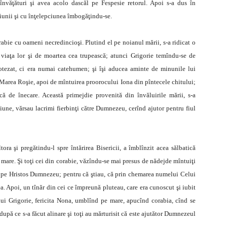
 învăţături şi avea acolo dascăl pe Fespesie retorul. Apoi s-a dus în
iunii şi cu înţelepciunea îmbogăţindu-se.
rabie cu oameni necredincioşi. Plutind el pe noianul mării, s-a ridicat o
 viaţa lor şi de moartea cea trupească; atunci Grigorie temîndu-se de
otezat, ci era numai catehumen; şi îşi aducea aminte de minunile lui
 Marea Roşie, apoi de mîntuirea proorocului Iona din pîntecele chitului;
ă de înecare. Această primejdie provenită din învăluirile mării, s-a
ăciune, vărsau lacrimi fierbinţi către Dumnezeu, cerînd ajutor pentru fiul
ra şi pregătindu-l spre întărirea Bisericii, a îmblînzit acea sălbatică
 pe mare. Şi toţi cei din corabie, văzîndu-se mai presus de nădejde mîntuiţi
it pe Hristos Dumnezeu; pentru că ştiau, că prin chemarea numelui Celui
a. Apoi, un tînăr din cei ce împreună pluteau, care era cunoscut şi iubit
lui Grigorie, fericita Nona, umblînd pe mare, apucînd corabia, cînd se
, după ce s-a făcut alinare şi toţi au mărturisit că este ajutător Dumnezeul