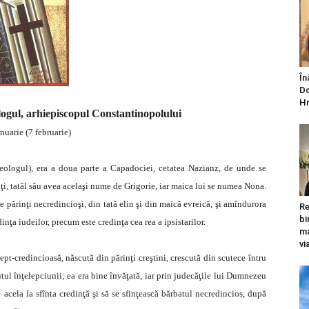
În
Do
Hr
logul, arhiepiscopul Constantinopolului
nuarie (7 februarie)
eologul), era a doua parte a Capadociei, cetatea Nazianz, de unde se
iţi, tatăl său avea acelaşi nume de Grigorie, iar maica lui se numea Nona.
de părinţi necredincioşi, din tată elin şi din maică evreică, şi amîndurora
Re
bi
dinţa iudeilor, precum este credinţa cea rea a ipsistarilor.
ma
vi
rept-credincioasă, născută din părinţi creştini, crescută din scutece întru
tul înţelepciunii; ea era bine învăţată, iar prin judecăţile lui Dumnezeu
e acela la sfînta credinţă şi să se sfinţească bărbatul necredincios, după