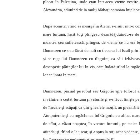
plecat în Palestina, unde erau într-acea vreme vestite
Alexandria, adunînd de la mulţi bărbaţi comoara înţelepc
După aceasta, vrînd să meargă în Atena, s-a suit într-o co
mare furtună, încît toţi plîngeau deznădăjduindu-se de
moartea cea sufletească, plîngea, de vreme ce nu era b
Dumnezeu ce s-au făcut demult cu trecerea lui Israil prin
şi se ruga lui Dumnezeu cu tînguire, ca să-i izbăveasc
descoperit părinţilor lui în vis, care îndată stînd la rug
lor ce înota în mare.
Dumnezeu, păzind pe robul său Grigorie spre folosul alto
învăluire, a certat furtuna şi valurile şi s-a făcut linişte
de înecare şi scăpaţi ca din ghearele morţii, au preamăr
Atotputernic şi cu rugăciunea lui Grigorie s-a alinat mare
de sfînt, a văzut noaptea, în vremea furtunii, pe maica 
afunda, şi tîrînd-o la uscat; şi a spus la toţi acea vedenie
lui Grigorie; au mulţumit şi au crezut în El.