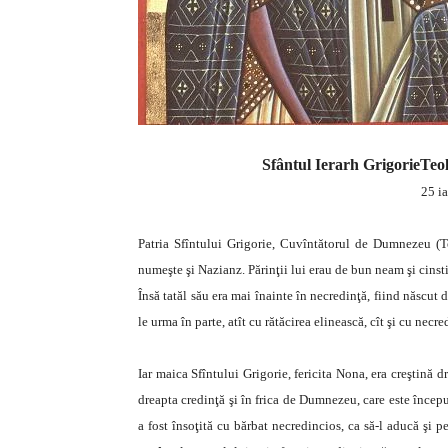
Sfântul Ierarh GrigorieTeo
25 ia
Patria Sfîntului Grigorie, Cuvîntătorul de Dumnezeu (T
numeşte şi Nazianz. Părinţii lui erau de bun neam şi cinst
Însă tatăl său era mai înainte în necredinţă, fiind născut 
le urma în parte, atît cu rătăcirea elinească, cît şi cu necre
Iar maica Sfîntului Grigorie, fericita Nona, era creştină d
dreapta credinţă şi în frica de Dumnezeu, care este începu
a fost însoţită cu bărbat necredincios, ca să-l aducă şi p