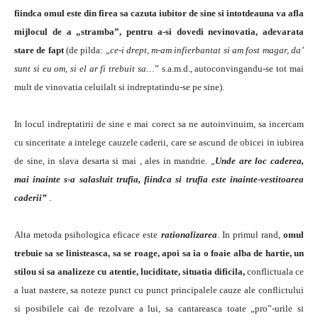
fiindca omul este din firea sa cazuta iubitor de sine si intotdeauna va afla
mijlocul de a „stramba”, pentru a-si dovedi nevinovatia, adevarata
stare de fapt
(de pilda: „
ce-i drept, m-am infierbantat si am fost magar, da’
sunt si eu om, si el ar fi trebuit sa…
” s.a.m.d., autoconvingandu-se tot mai
mult de vinovatia celuilalt si indreptatindu-se pe sine).
In locul indreptatirii de sine e mai corect sa ne autoinvinuim, sa incercam
cu sinceritate a intelege cauzele caderii, care se ascund de obicei in iubirea
de sine, in slava desarta si mai , ales in mandrie. „
Unde are loc caderea,
mai inainte s-a salasluit trufia, fiindca si trufia este inainte-vestitoarea
caderii”
.
Alta metoda psihologica eficace este
rationalizarea
. In primul rand,
omul
trebuie sa se linisteasca, sa se roage, apoi sa ia o foaie alba de hartie, un
stilou si sa analizeze cu atentie, luciditate, situatia dificila,
conflictuala ce
a luat nastere, sa noteze punct cu punct principalele cauze ale conflictului
si posibilele cai de rezolvare a lui, sa cantareasca toate „pro”-urile si