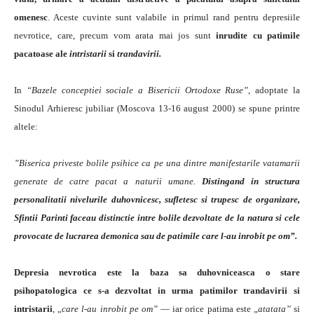
omenesc
. Aceste cuvinte sunt valabile in primul rand pentru depresiile
nevrotice, care, precum vom arata mai jos sunt
inrudite cu patimile
pacatoase ale
intristarii
si
trandavirii.
In
“Bazele conceptiei sociale a Bisericii Ortodoxe Ruse”
, adoptate la
Sinodul Arhieresc jubiliar (Moscova 13-16 august 2000) se spune printre
altele:
”Biserica priveste bolile psihice ca pe una dintre manifestarile vatamarii
generate de catre pacat a naturii umane.
Distingand in structura
personalitatii nivelurile duhovnicesc, sufletesc si trupesc de organizare,
Sfintii Parinti faceau distinctie intre bolile dezvoltate de la natura si cele
provocate de lucrarea demonica sau de patimile care l-au inrobit pe om”.
Depresia nevrotica este la baza sa duhovniceasca o stare
psihopatologica ce s-a dezvoltat in urma patimilor trandavirii si
intristarii
, „
care l-au inrobit pe om”
— iar orice patima este „
atatata”
si