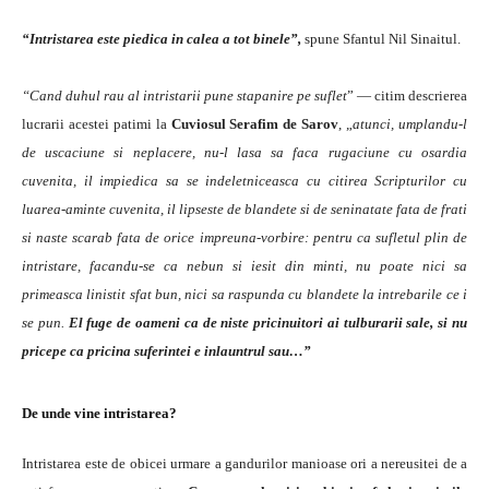
“Intristarea este piedica in calea a tot binele”,
spune Sfantul Nil Sinaitul.
“Cand duhul rau al intristarii pune stapanire pe suflet
” — citim descrierea
lucrarii acestei patimi la
Cuviosul Serafim de Sarov
, „
atunci, umplandu-l
de uscaciune si neplacere, nu-l lasa sa faca rugaciune cu osardia
cuvenita, il impiedica sa se indeletniceasca cu citirea Scripturilor cu
luarea-aminte cuvenita, il lipseste de blandete si de seninatate fata de frati
si naste scarab fata de orice impreuna-vorbire: pentru ca sufletul plin de
intristare, facandu-se ca nebun si iesit din minti, nu poate nici sa
primeasca linistit sfat bun, nici sa raspunda cu blandete la intrebarile ce i
se pun.
El fuge de oameni ca de niste pricinuitori ai tulburarii sale, si nu
pricepe ca pricina suferintei e inlauntrul sau…”
De unde vine intristarea?
Intristarea este de obicei urmare a gandurilor manioase ori a nereusitei de a