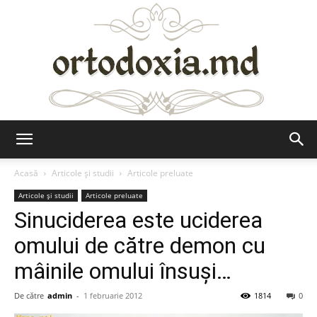
Ortodoxia.md
Acasă
Articole şi studii
Articole preluate
Articole şi studii
Articole preluate
Sinuciderea este uciderea
omului de către demon cu
mâinile omului însuşi…
De către
admin
-
1 februarie 2012
1814
0