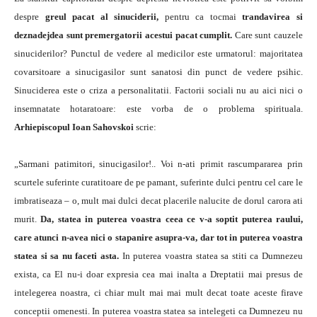
despre
greul pacat al sinuciderii,
pentru ca tocmai
trandavirea si
deznadejdea sunt premergatorii acestui pacat cumplit.
Care sunt cauzele
sinuciderilor? Punctul de vedere al medicilor este urmatorul: majoritatea
covarsitoare a sinucigasilor sunt sanatosi din punct de vedere psihic.
Sinuciderea este o criza a personalitatii. Factorii sociali nu au aici nici o
insemnatate hotaratoare: este vorba de o problema spirituala.
Arhiepiscopul Ioan Sahovskoi
scrie:
„Sarmani patimitori, sinucigasilor!.. Voi n-ati primit rascumpararea prin
scurtele suferinte curatitoare de pe pamant, suferinte dulci pentru cel care le
imbratiseaza – o, mult mai dulci decat placerile nalucite de dorul carora ati
murit.
Da, statea in puterea voastra ceea ce v-a soptit puterea raului,
care atunci n-avea nici o stapanire asupra-va, dar tot in puterea voastra
statea si sa nu faceti asta.
In puterea voastra statea sa stiti ca Dumnezeu
exista, ca El nu-i doar expresia cea mai inalta a Dreptatii mai presus de
intelegerea noastra, ci chiar mult mai mai mult decat toate aceste firave
conceptii omenesti. In puterea voastra statea sa intelegeti ca Dumnezeu nu