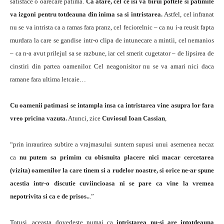
satisface o oarecare patima.
Ca atare, cel ce isi va birui poftele si patimile
va izgoni pentru totdeauna din inima sa si intristarea.
Astfel, cel infranat
nu se va intrista ca a ramas fara pranz, cel feciorelnic – ca nu i-a reusit fapta
murdara la care se gandise intr-o clipa de intunecare a mintii, cel nemanios
– ca n-a avut prilejul sa se razbune, iar cel smerit cugetator – de lipsirea de
cinstiri din partea oamenilor. Cel neagonisitor nu se va amari nici daca
ramane fara ultima letcaie…
Cu oamenii patimasi se intampla insa ca intristarea vine asupra lor fara
vreo pricina vazuta.
Atunci, zice
Cuviosul Ioan Cassian
,
“prin inraurirea subtire a vrajmasului suntem supusi unui asemenea necaz
ca
nu putem sa primim cu obisnuita placere nici macar cercetarea
(vizita) oamenilor la care tinem si a rudelor noastre, si orice ne-ar spune
acestia intr-o discutie cuviincioasa ni se pare ca vine la vremea
nepotrivita si ca e de prisos..
.”
Totusi, aceasta dovedeste numai ca
intristarea nu-si are intotdeauna