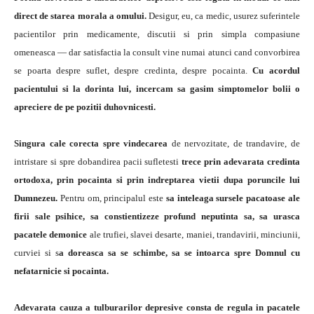
direct de starea morala a omului.
Desigur, eu, ca medic, usurez suferintele
pacientilor prin medicamente, discutii si prin simpla compasiune
omeneasca — dar satisfactia la consult vine numai atunci cand convorbirea
se poarta despre suflet, despre credinta, despre pocainta.
Cu acordul
pacientului si la dorinta lui, incercam sa gasim simptomelor bolii o
apreciere de pe pozitii duhovnicesti.
Singura cale corecta spre vindecarea
de nervozitate, de trandavire, de
intristare si spre dobandirea pacii sufletesti
trece prin adevarata credinta
ortodoxa, prin pocainta si prin indreptarea vietii dupa poruncile lui
Dumnezeu.
Pentru om, principalul este
sa inteleaga sursele pacatoase ale
firii sale psihice, sa constientizeze profund neputinta sa, sa urasca
pacatele demonice
ale trufiei, slavei desarte, maniei, trandavirii, minciunii,
curviei si s
a doreasca sa se schimbe, sa se intoarca spre Domnul cu
nefatarnicie si pocainta.
Adevarata cauza a tulburarilor depresive consta de regula in pacatele