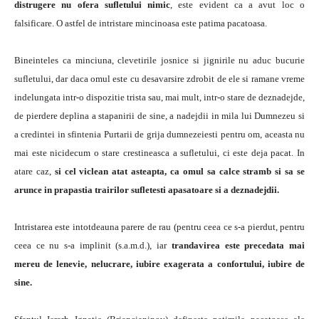
distrugere nu ofera sufletului nimic
, este evident ca a avut loc o
falsificare. O astfel de intristare mincinoasa este patima pacatoasa.
Bineinteles ca minciuna, clevetirile josnice si jignirile nu aduc bucurie
sufletului, dar daca omul este cu desavarsire zdrobit de ele si ramane vreme
indelungata intr-o dispozitie trista sau, mai mult, intr-o stare de deznadejde,
de pierdere deplina a stapanirii de sine, a nadejdii in mila lui Dumnezeu si
a credintei in sfintenia Purtarii de grija dumnezeiesti pentru om, aceasta nu
mai este nicidecum o stare crestineasca a sufletului, ci este deja pacat. In
atare caz,
si cel viclean atat asteapta, ca omul sa calce stramb si sa se
arunce in prapastia trairilor sufletesti apasatoare si a deznadejdii.
Intristarea este intotdeauna parere de rau (pentru ceea ce s-a pierdut, pentru
ceea ce nu s-a implinit (s.a.m.d.), iar
trandavirea este precedata mai
mereu de lenevie, nelucrare, iubire exagerata a confortului, iubire de
sine.