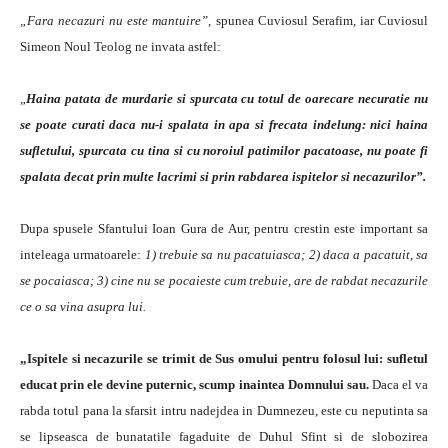
„Fara necazuri nu este mantuire”,
spunea Cuviosul Serafim, iar Cuviosul
Simeon Noul Teolog ne invata astfel:
„
Haina patata de murdarie si spurcata cu totul de oarecare necuratie nu
se poate curati daca nu-i spalata in apa si frecata indelung: nici haina
sufletului, spurcata cu tina si cu noroiul patimilor pacatoase, nu poate fi
spalata decat prin multe lacrimi si prin rabdarea ispitelor si necazurilor”.
Dupa spusele Sfantului Ioan Gura de Aur, pentru crestin este important sa
inteleaga urmatoarele:
1) trebuie sa nu pacatuiasca; 2) daca a pacatuit, sa
se pocaiasca; 3) cine nu se pocaieste cum trebuie, are de rabdat necazurile
ce o sa vina asupra lui.
„Ispitele si necazurile se trimit de Sus omului pentru folosul lui: sufletul
educat prin ele devine puternic, scump inaintea Domnului sau.
Daca el va
rabda totul pana la sfarsit intru nadejdea in Dumnezeu, este cu neputinta sa
se lipseasca de bunatatile fagaduite de Duhul Sfint si de slobozirea