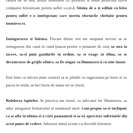
casuta de la tara, altuia intalnirea cu prietenii si seara petrecuta intr-o
companie folositoare pentru suflet s.a.m.d
. Stiinta de a te odihni cu folos
pentru suflet e o intelepciunc care merita eforturile cheltuite pentru
insusirea ei.
Insingurarea si linistea.
Fiecare dintre noi are neaparat nevoie sa se
insingureze din cand in cand (macar pentru o jumatate de ora),
sa stea in
tacere, sa-si puni gandurile in ordine, sa se roage in tihna, sa se
deconecteze de grijile zilnice, sa fie singur cu Dumnezeu si cu sine insusi.
Este bine ca intr-un atare context sa te plimbi cu rugaciunea pe buze si cu
pacea in inimi, sa faci lucru de mana ori sa citesti.
Rabdarea ispitelor.
In practica am reusit, cu adevarul lui Dumnezeu, sa
aduc mingaiere bolnavului in urmatorul mod:
i-am propus sa-si inchipuie
ca se afla in ultima zi a vieii pamantesti si sa isi aprecieze suferintele din
acest punct de vedere.
Adeseori sfatul acesta s-a dovedit folositor.