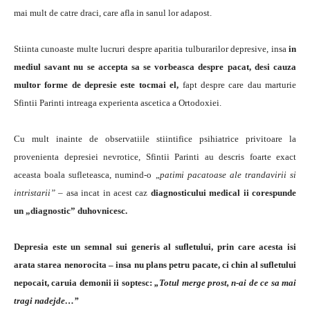
mai mult de catre draci, care afla in sanul lor adapost.
Stiinta cunoaste multe lucruri despre aparitia tulburarilor depresive, insa
in
mediul savant nu se accepta sa se vorbeasca despre pacat, desi cauza
multor forme de depresie este tocmai el,
fapt despre care dau marturie
Sfintii Parinti intreaga experienta ascetica a Ortodoxiei.
Cu mult inainte de observatiile stiintifice psihiatrice privitoare la
provenienta depresiei nevrotice, Sfintii Parinti au descris foarte exact
aceasta boala sufleteasca, numind-o „
patimi pacatoase ale trandavirii si
intristarii”
– asa incat in acest caz
diagnosticului medical ii corespunde
un „diagnostic” duhovnicesc.
Depresia este un semnal sui generis al sufletului, prin care acesta isi
arata starea nenorocita – insa nu plans petru pacate, ci chin al sufletului
nepocait,
caruia demonii ii soptesc:
„Totul merge prost, n-ai de ce sa mai
tragi nadejde…”