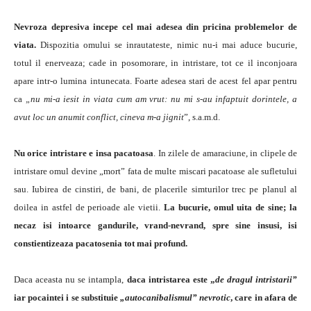
Nevroza depresiva incepe cel mai adesea din pricina problemelor de
viata.
Dispozitia omului se inrautateste, nimic nu-i mai aduce bucurie,
totul il enerveaza; cade in posomorare, in intristare, tot ce il inconjoara
apare intr-o lumina intunecata. Foarte adesea stari de acest fel apar pentru
ca
„nu mi-a iesit in viata cum am vrut: nu mi s-au infaptuit dorintele, a
avut loc un anumit conflict, cineva m-a jignit
”, s.a.m.d.
Nu orice intristare e insa pacatoasa
. In zilele de amaraciune, in clipele de
intristare omul devine „mort” fata de multe miscari pacatoase ale sufletului
sau. Iubirea de cinstiri, de bani, de placerile simturilor trec pe planul al
doilea in astfel de perioade ale vietii.
La bucurie, omul uita de sine; la
necaz isi intoarce gandurile, vrand-nevrand, spre sine insusi, isi
constientizeaza pacatosenia tot mai profund.
Daca aceasta nu se intampla,
daca intristarea este „
de dragul intristarii”
iar pocaintei i se substituie
„autocanibalismul” nevrotic
, care in afara de