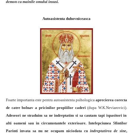
demon cu mainile omului insusi.
Autoasistenta duhovniceasca
Foarte importanta este pentru autoasistenta psihologica
aprecierea corecta
de catre bolnav a pricinilor propiiilor caderi
(dupa W.K.Neviarovici).
Adeseori ne straduim sa ne indreptatim si sa cautam tapi ispasitori in
alti oameni sau in circumstantele exterioare. Intelepciunea Sfintilor
Parinti invata sa nu ne ocupam niciodata cu
indreptatirea de sine
,