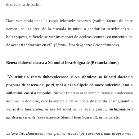
desavarsita de patimi.
Daca vor rabda pana la capat feluritele necazuri (vadite, facute de catre
oameni, sau tainice, de la rascoala in minte a gandurilor netrebnice) sau
boli trupesti, sufletele se vor invrednici de aceleasi cununi cu mucenicii si
de aceeasi indraznire cu ei”.
(Sfantul Ierarh Ignatie Briancianinov)
Reteta duhovniceasca a Sfantului Ierarh Ignatie (Briancianinov)
“
Va trimit o reteta duhovniceasca si va sfatuiesc sa folositi doctoria
propusa de cateva ori pe zi, mai ales in clipele de mare suferinta, atat a
sufletului, cat si a trupului.
Nu vor intarzia sa se arate puterea si vindecarea
ascunse in doctorie, care la aratare e cat se poate de smerita. Insingurandu-
va, rostiti fara graba, in asa fel incat sa va auziti glasul,
inchizandu-va
mintea in cuvinte
(asa sfatuieste Sfantul Ioan Scararul), urmatoarele:
„Slava Tie, Dumnezeul meu, pentru necazul pe care l-ai trimis asupra mea;