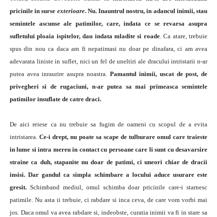
pricinile in surse
exterioare
. Nu. Inauntrul nostru, in adancul inimii, stau
semintele ascunse ale patimilor, care, indata ce se revarsa asupra
sufletului ploaia ispitelor, dau indata mladite si roade
. Ca atare, trebuie
spus din nou ca daca am fi nepatimasi nu doar pe dinafara, ci am avea
adevarata liniste in suflet, nici un fel de uneltiri ale dracului intristarii n-ar
putea avea inraurire asupra noastra.
Pamantul inimii, uscat de post, de
privegheri si de rugaciuni, n-ar putea sa mai primeasca semintele
patimilor insuflate de catre draci.
De aici reiese ca nu trebuie sa fugim de oameni cu scopul de a evita
intristarea.
Ce-i drept, nu poate sa scape de tulburare omul care traieste
in lume si intra mereu in contact cu persoane care li sunt cu desavarsire
straine ca duh, stapanite nu doar de patimi, ci uneori chiar de dracii
insisi. Dar gandul ca simpla schimbare a locului aduce usurare este
gresit.
Schimband mediul, omul schimba doar pricinile care-i starnesc
patimile. Nu asta ii trebuie, ci rabdare si inca ceva, de care vom vorbi mai
jos. Daca omul va avea rabdare si, indeobste, curatia inimii va fi in stare sa