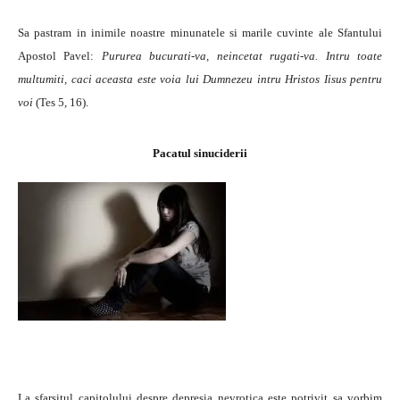
Sa pastram in inimile noastre minunatele si marile cuvinte ale Sfantului
Apostol Pavel:
Pururea bucurati-va, neincetat rugati-va. Intru toate
multumiti, caci aceasta este voia lui Dumnezeu intru Hristos Iisus pentru
voi
(Tes 5, 16).
Pacatul sinuciderii
La sfarsitul capitolului despre depresia nevrotica este potrivit sa vorbim