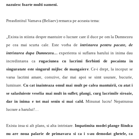
nazuiesc foarte multi oameni.
Preasfintitul Varnava (Beliaev) remarca pe aceasta tema:
„Exista in stiinta despre mantuire o lucrare care il duce pe om la Dumnezeu
pe cea mai scurta cale. Este vorba de
intristarea pentru pacate, de
intristarea dupa Dumnezeu…
experienta si suflarea harului in inima dau
incredintarea ca
rugaciunea cu lacrimi fierbinti de pocainta in
singuratate este singurul mijloc de mangaiere
. Ce-i drept, la inceput se
varsa lacrimi amare, corozive, dar mai apoi se simt usurare, bucurie,
luminare.
Cu cat inainteaza omul mai mult pe calea mantuirii, cu atat i
se salasluieste veselia mai mult in suflet;
plangi, curg lacrimile siroaie,
dar in inima e tot mai senin si mai cald.
Minunat lucru! Nepatrunsa
lucrare a harului!…
Exista insa si alt plans, si alta intristare.
Impatimita modei plange fiindca
nu are noua palarie de primavara si ca i s-au demodat ghetele, ca