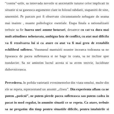
“contra”-urile, sa intrevada nevoile si anxietatile tuturor celor implicati in
situatie si sa gaseasca argumente clare in folosul rabdarii, stapanirii de sine,
smereniei. Pe parcurs pot fi observate circumstantele nebagate de seama
mai inainte , nuante psihologice esentiale. Etapa finala a rationalizarii
trebuie sa fie
luarea unei anume hotarari
, deoarece
cu cat va dura mai
mult atitudinea nehotarata, ambigua fata de conflict, cu atat mai dificila
va fi rezolvarea lui si ca atare cu atat va fi mai greu de restabilit
echilibrul sufletesc.
Vrasmasul mantuirii noastre incearca todeauna sa ne
lipseasca de pacea sufleteasca si ne bage in ceata, sa ne incline spre
trandavire. Sa ne amintim lucrul acesta si sa avem trezvie, luciditate
duhovniceasca.
Prevederea.
In pofida varietatii evenimentelor din viata omului, multe din
ele se repeta, reprezentand un anumit „cliseu”.
Din experienta aflam ca ne
putem „poticni”, ne putem pierde pacea sufleteasca sau putem cadea in
pacat in mod regulat, in anumite situatii ce se repeta. Ca atare, trebuie
sa ne pregatim din timp pentru situatiile dificile, pentru intalnirile si