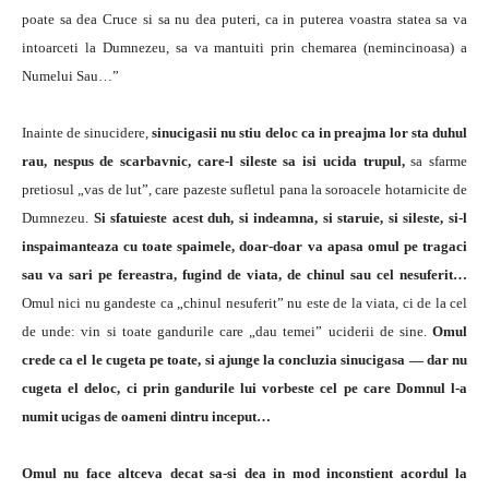
poate sa dea Cruce si sa nu dea puteri, ca in puterea voastra statea sa va
intoarceti la Dumnezeu, sa va mantuiti prin chemarea (nemincinoasa) a
Numelui Sau…”
Inainte de sinucidere,
sinucigasii nu stiu deloc ca in preajma lor sta duhul
rau, nespus de scarbavnic, care-l sileste sa isi ucida trupul,
sa sfarme
pretiosul „vas de lut”, care pazeste sufletul pana la soroacele hotarnicite de
Dumnezeu.
Si sfatuieste acest duh, si indeamna, si staruie, si sileste, si-l
inspaimanteaza cu toate spaimele, doar-doar va apasa omul pe tragaci
sau va sari pe fereastra, fugind de viata, de chinul sau cel nesuferit…
Omul nici nu gandeste ca „chinul nesuferit” nu este de la viata, ci de la cel
de unde: vin si toate gandurile care „dau temei” uciderii de sine.
Omul
crede ca el le cugeta pe toate, si ajunge la concluzia sinucigasa — dar nu
cugeta el deloc, ci prin gandurile lui vorbeste cel pe care Domnul l-a
numit ucigas de oameni dintru inceput…
Omul nu face altceva decat sa-si dea in mod inconstient acordul la