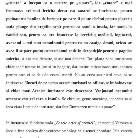
„cutare” a inceput sa o curteze pe „cutare”, iar „cutare” e mai
frumoasa ori mai fericita decat ea; tanarul se intristeaza pentru
putinatatea banilor de buzunar pe care ii poate cheltui pentru placeri;
sotia plange din orgoliu ranit pentru ca sotul o insala, iar sotul, la
randul sau, pentru ca are insuccese la serviciu; medicul, inginerul,
avocatul – toti sunt nemultumiti pentru ca nu castiga destul, oricat ar
avea li se pare putin; comerciantul cade in deznadejde pentru o paguba
suferita
, si asa mai departe, si asa mai departe. Toti plang si se intristeaza
chiar cand traiesc in lux si in bogatie, dar lucruri stricacioase sunt acestea
pentru care ei se dau de ceasul mortii. Nu au ceva sau pierd ceva, si se
intristeaza.
Uneori de pe urma acestei intristari se ofilesc, se imbolnavesc
si chiar mor. Aceasta intristare este draceasca. Vrajmasul neamului
omenesc este cel care o insufla
. Se chinuie, geme omenirea, incearca sa-si
faca viata lipsita de intristare, dar fara Dumnezeu nimic nu poate”.
In lucrarea sa fundamentala „
Bazele artei sfinteniei
”, episcopul Varnava a
face o fina analiza duhovnicesc-psihologica a temei abordate. Iata cateva