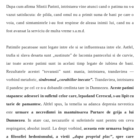
Dupa cum afirma Sfintii Parinti, intristarea vine atunci cand o patima nu s-a
vazut satisfacuta: de pilda, cand omul nu a primit suma de bani pe care o
voia, cand simtamintele i-au fost respinse de aleasa inimii lui, cand nu a
fost avansat la serviciu de multa vreme s.a.m.d.
Patimile pacatoase sunt legate intre ele si se influenteaza intre ele. Astfel,
trufia si slava desarta sunt „sustinute” de lacomia pantecelui si de curvie,
iar toate aceste patimi sunt in acelasi timp legate de iubirea de bani.
Rezultatele acestei “tovarasii” sunt: mania, intristarea, trandavirea —
vorbind metaforic,
sindromul „corabiilor inecate”.
Trandavirea, intristarea
il pandesc pe cel ce n-a dobandit credinta tare in Dumnezeu.
Aceste patimi
stapanesc adeseori in sufletul celor care, lepadand Cerescul, s-au lipit cu
tarie de pamantesc.
Altfel spus, la temelia sa adanca depresia nevrotica
este
urmare a necredintei in mantuitoarea Purtare de grija a lui
Dumnezeu
. In atare caz, necazurile si suferintele sunt pentru om ceva
respingator, absolut inutil. La drept vorbind,
aceasta este urmarea logica
a filosofiei hedonismului, a vietii „
dupa propriul plac
”, spre care