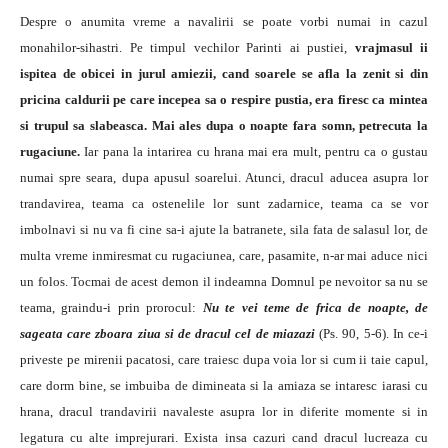
Despre o anumita vreme a navalirii se poate vorbi numai in cazul
monahilor-sihastri. Pe timpul vechilor Parinti ai pustiei,
vrajmasul ii
ispitea de obicei in jurul amiezii, cand soarele se afla la zenit si din
pricina caldurii pe care incepea sa o respire pustia, era firesc ca mintea
si trupul sa slabeasca. Mai ales dupa o noapte fara somn, petrecuta la
rugaciune.
Iar pana la intarirea cu hrana mai era mult, pentru ca o gustau
numai spre seara, dupa apusul soarelui. Atunci, dracul aducea asupra lor
trandavirea, teama ca ostenelile lor sunt zadarnice, teama ca se vor
imbolnavi si nu va fi cine sa-i ajute la batranete, sila fata de salasul lor, de
multa vreme inmiresmat cu rugaciunea, care, pasamite, n-ar mai aduce nici
un folos. Tocmai de acest demon il indeamna Domnul pe nevoitor sa nu se
teama, graindu-i prin prorocul:
Nu te vei teme de frica de noapte, de
sageata care zboara ziua si de dracul cel de miazazi
(Ps. 90, 5-6). In ce-i
priveste pe mirenii pacatosi, care traiesc dupa voia lor si cum ii taie capul,
care dorm bine, se imbuiba de dimineata si la amiaza se intaresc iarasi cu
hrana, dracul trandavirii navaleste asupra lor in diferite momente si in
legatura cu alte imprejurari. Exista insa cazuri cand dracul lucreaza cu