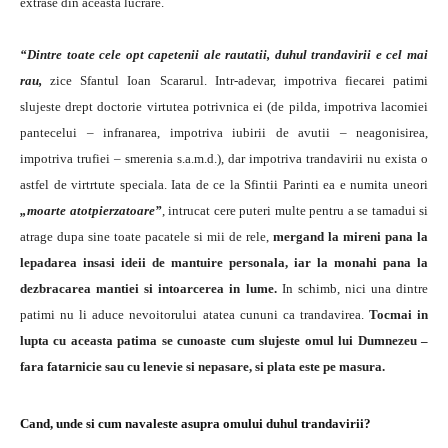
extrase din aceasta lucrare.
“Dintre toate cele opt capetenii ale rautatii, duhul trandavirii e cel mai
rau,
zice Sfantul Ioan Scararul. Intr-adevar, impotriva fiecarei patimi
slujeste drept doctorie virtutea potrivnica ei (de pilda, impotriva lacomiei
pantecelui – infranarea, impotriva iubirii de avutii – neagonisirea,
impotriva trufiei – smerenia s.a.m.d.), dar impotriva trandavirii nu exista o
astfel de virtrtute speciala. Iata de ce la Sfintii Parinti ea e numita uneori
„moarte atotpierzatoare”
, intrucat cere puteri multe pentru a se tamadui si
atrage dupa sine toate pacatele si mii de rele,
mergand la mireni pana la
lepadarea insasi ideii de mantuire personala, iar la monahi pana la
dezbracarea mantiei si intoarcerea in lume.
In schimb, nici una dintre
patimi nu li aduce nevoitorului atatea cununi ca trandavirea.
Tocmai in
lupta cu aceasta patima se cunoaste cum slujeste omul lui Dumnezeu –
fara fatarnicie sau cu lenevie si nepasare, si plata este pe masura.
Cand, unde si cum navaleste asupra omului duhul trandavirii?