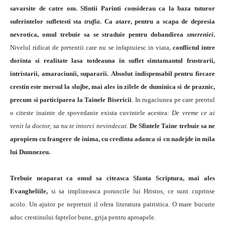
savarsite de catre om. Sfintii Parinti considerau ca la baza tuturor
suferintelor sufletesti sta
trufia
. Ca atare, pentru a scapa de depresia
nevrotica, omul trebuie sa se straduie pentru dobandirea
smereniei
.
Nivelul ridicat de pretentii care nu se infaptuiesc in viata,
conflictul intre
dorinta si realitate lasa totdeauna in suflet simtamantul frustrarii,
intristarii, amaraciunii, supararii.
Absolut indispensabil pentru fiecare
crestin este mersul la slujbe, mai ales in zilele de duminica si de praznic,
precum si participarea la Tainele Bisericii
. In rugaciunea pe care preotul
o citeste inainte de spovedanie exista cuvintele acestea:
De vreme ce ai
venit la doctor, sa nu te intorci nevindecat.
De Sfintele Taine trebuie sa ne
apropiem cu frangere de inima, cu credinta adanca si cu nadejde in mila
lui Dumnezeu.
Trebuie neaparat ca omul sa citeasca Sfanta Scriptura, mai ales
Evangheliile,
si sa implineasca poruncile lui Hristos, ce sunt cuprinse
acolo. Un ajutor pe nepretuit il ofera literatura patristica. O mare bucurie
aduc crestinului faptelor bune, grija pentru aproapele.