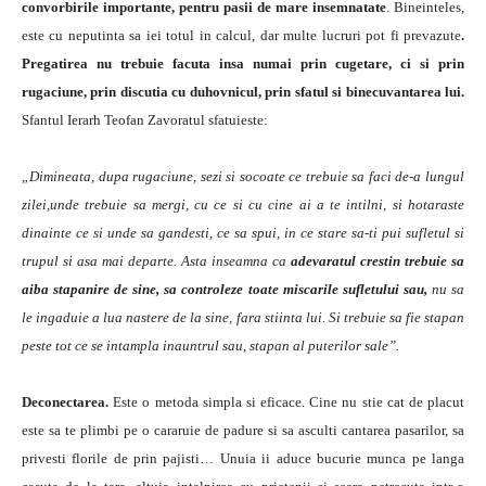
convorbirile importante, pentru pasii de mare insemnatate
. Bineinteles,
este cu neputinta sa iei totul in calcul, dar multe lucruri pot fi prevazute
.
Pregatirea nu trebuie facuta insa numai prin cugetare, ci si prin
rugaciune, prin discutia cu duhovnicul, prin sfatul si binecuvantarea lui.
Sfantul Ierarh Teofan Zavoratul sfatuieste:
„Dimineata, dupa rugaciune, sezi si socoate ce trebuie sa faci de-a lungul
zilei,unde trebuie sa mergi, cu ce si cu cine ai a te intilni, si hotaraste
dinainte ce si unde sa gandesti, ce sa spui, in ce stare sa-ti pui sufletul si
trupul si asa mai departe. Asta inseamna ca
adevaratul crestin trebuie sa
aiba stapanire de sine, sa controleze toate miscarile sufletului sau,
nu sa
le ingaduie a lua nastere de la sine, fara stiinta lui. Si trebuie sa fie stapan
peste tot ce se intampla inauntrul sau, stapan al puterilor sale”.
Deconectarea.
Este o metoda simpla si eficace. Cine nu stie cat de placut
este sa te plimbi pe o cararuie de padure si sa asculti cantarea pasarilor, sa
privesti florile de prin pajisti… Unuia ii aduce bucurie munca pe langa