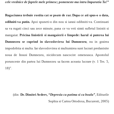
cele vrednice de faptele mele primesc; pomeneste-ma intru Imparatia Ta!”
Rugaciunea trebuie rostita cat se poate de rar. Dupa ce ati spus-o o data,
odihniti-va putin.
Apoi spuneti-o din nou si iarasi odihniti-va. Continuati
sa va rugati cinci sau zece minute, pana ce va veti simti sufletul linistit si
mangaiat.
Pricina linistirii si mangaierii e limpede: harul si puterea lui
Dumnezeu se cuprind in slavoslovirea lui Dumnezeu
, nu in grairea
impodobita si multa. Iar slavoslovirea si multumirea sunt lucrari predanisite
noua de Insusi Dumnezeu, nicidecum nascocire omeneasca. Apostolul
porunceste din partea lui Dumnezeu sa facem aceasta lucrare (v. 1 Tes. 5,
18)”.
(din:
Dr. Dimitri Avdeev,
“Depresia ca patima si ca boala”
, Editurile
Sophia si Cartea Ortodoxa, Bucuresti, 2005)