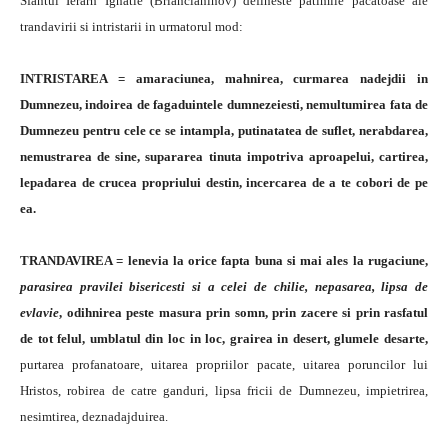
Sfantul Ierarh Ignatie (Briancianinov) defineste patimile pacatoase ale
trandavirii si intristarii in urmatorul mod:
INTRISTAREA =
amaraciunea, mahnirea, curmarea nadejdii in
Dumnezeu, indoirea de fagaduintele dumnezeiesti, nemultumirea fata de
Dumnezeu pentru cele ce se intampla, putinatatea de suflet, nerabdarea,
nemustrarea de sine, supararea tinuta impotriva aproapelui, cartirea,
lepadarea de crucea propriului destin, incercarea de a te cobori de pe
ea.
TRANDAVIREA = lenevia la orice fapta buna si mai ales la rugaciune,
parasirea pravilei bisericesti si a celei de chilie, nepasarea, lipsa de
evlavie
, odihnirea peste masura prin somn, prin zacere si prin rasfatul
de tot felul, umblatul din loc in loc, grairea in desert, glumele desarte,
purtarea profanatoare, uitarea propriilor pacate, uitarea poruncilor lui
Hristos, robirea de catre ganduri, lipsa fricii de Dumnezeu, impietrirea,
nesimtirea, deznadajduirea.