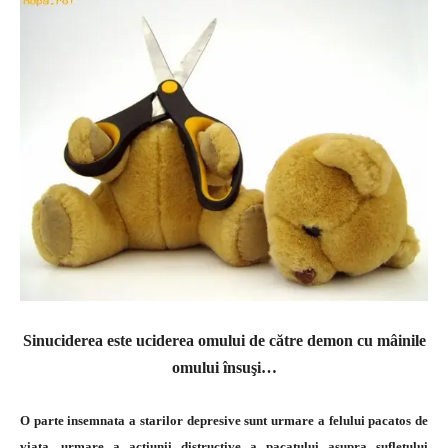
Sinuciderea este uciderea omului de către demon cu mâinile
omului însuşi…
O parte insemnata a starilor depresive sunt urmare a felului pacatos de
viata, urmare a actiunii distructive a pacatului asupra sufletului