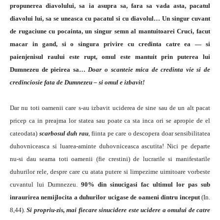
propunerea diavolului, sa ia asupra sa, fara sa vada asta, pacatul
diavolui lui, sa se uneasca cu pacatul si cu diavolul…
Un singur cuvant
de rugaciune cu pocainta, un singur semn al mantuitoarei Cruci, facut
macar in gand, si o singura privire cu credinta catre ea — si
paienjenisul raului este rupt, omul este mantuit prin puterea lui
Dumnezeu de pieirea sa…
Doar o scanteie mica de credinta vie si de
credinciosie fata de Dumnezeu – si omul e izbavit!
Dar nu toti oamenii care s-au izbavit uciderea de sine sau de un alt pacat
pricep ca in preajma lor statea sau poate ca sta inca ori se apropie de el
cateodata)
scarbosul duh rau
, fiinta pe care o descopera doar sensibilitatea
duhovniceasca si luarea-aminte duhovniceasca ascutita! Nici pe departe
nu-si dau seama toti oamenii (fie crestini) de lucrarile si manifestarile
duhurilor rele, despre care cu atata putere si limpezime uimitoare vorbeste
cuvantul lui Dumnezeu.
90% din sinucigasi fac ultimul lor pas sub
inraurirea nemijlocita a duhurilor ucigase de oameni dintru inceput
(In.
8,44).
Si propriu-zis, mai fiecare sinucidere este ucidere a omului de catre