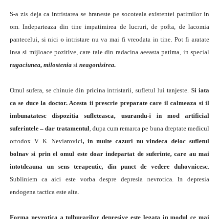
S-a zis deja ca intristarea se hraneste pe socoteala existentei patimilor in
om. Indeparteaza din tine impatimirea de lucruri, de pofta, de lacomia
pantecelui, si nici o intristare nu va mai fi vreodata in tine. Pot fi aratate
insa si mijloace pozitive, care taie din radacina aeeasta patima, in special
rugaciunea, milostenia
si
neagonisirea.
Omul sufera, se chinuie din pricina intristarii, sufletul lui tanjeste.
Si iata
ca se duce la doctor. Acesta ii prescrie preparate care il calmeaza si il
imbunatatesc dispozitia sufleteasca, usurandu-i in mod artificial
suferintele – dar tratamentul
, dupa cum remarca pe buna dreptate medicul
ortodox V. K. Neviarovici
, in multe cazuri nu vindeca deloc sufletul
bolnav si prin el omul este doar indepartat de suferinte, care au mai
intotdeauna un sens terapeutic, din punct de vedere duhovnicesc
.
Subliniem ca aici este vorba despre depresia nevrotica. In depresia
endogena tactica este alta.
Forma nevrotica a tulburarilor depresive este legata in modul ce mai