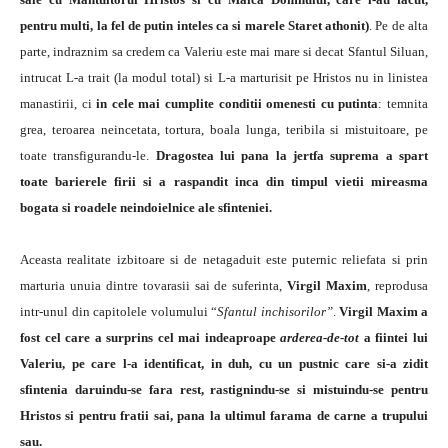
pentru multi, la fel de putin inteles ca si marele Staret athonit
)
. Pe de alta
parte, indraznim sa credem ca Valeriu este mai mare si decat Sfantul Siluan,
intrucat L-a trait (la modul total) si L-a marturisit pe Hristos
nu in linistea
manastirii, ci
in cele mai cumplite conditii omenesti cu putinta
: temnita
grea, teroarea neincetata, tortura, boala lunga, teribila si mistuitoare, pe
toate transfigurandu-le.
Dragostea lui pana la jertfa suprema a spart
toate barierele firii si a raspandit inca din timpul vietii mireasma
bogata si roadele neindoielnice ale sfinteniei.
Aceasta realitate izbitoare si de netagaduit este puternic reliefata si prin
marturia unuia dintre tovarasii sai de suferinta,
Virgil Maxim
, reprodusa
intr-unul din capitolele volumului “
Sfantul inchisorilor”
.
Virgil Maxim a
fost cel care a surprins cel mai indeaproape
arderea-de-tot
a fiintei lui
Valeriu, pe care l-a identificat, in duh, cu un pustnic care si-a zidit
sfintenia daruindu-se fara rest, rastignindu-se si mistuindu-se pentru
Hristos si pentru fratii sai, pana la ultimul farama de carne a trupului
sau.