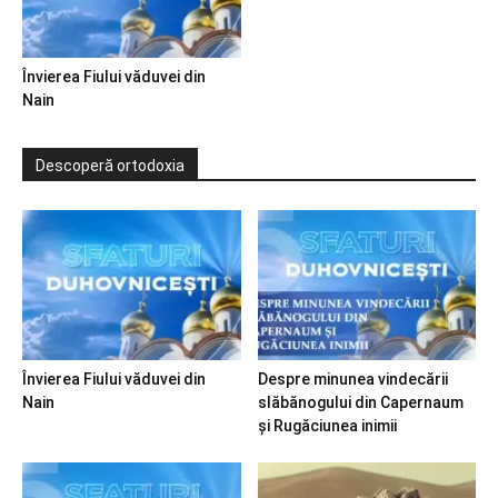
Învierea Fiului văduvei din
Nain
Descoperă ortodoxia
Învierea Fiului văduvei din
Despre minunea vindecării
Nain
slăbănogului din Capernaum
și Rugăciunea inimii