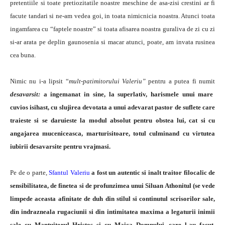
pretentiile si toate pretiozitatile noastre meschine de asa-zisi crestini ar fi
facute tandari si ne-am vedea goi, in toata nimicnicia noastra. Atunci toata
ingamfarea cu “faptele noastre” si toata afisarea noastra guraliva de zi cu zi
si-ar arata pe deplin gaunosenia si macar atunci, poate, am invata rusinea
cea buna.
Nimic nu i-a lipsit “
mult-patimitorului Valeriu”
pentru a putea fi numit
desavarsit:
a ingemanat in sine, la superlativ, harismele unui mare
cuvios isihast, cu slujirea devotata a unui adevarat pastor de suflete care
traieste si se daruieste la modul absolut pentru obstea lui, cat si cu
angajarea muceniceasca, marturisitoare, totul culminand cu virtutea
iubirii desavarsite pentru vrajmasi.
Pe de o parte,
Sfantul Valeriu
a fost un autentic si inalt traitor filocalic de
sensibilitatea, de finetea si de profunzimea unui Siluan Athonitul (se vede
limpede aceasta afinitate de duh din stilul si continutul scrisorilor sale
,
din indrazneala rugaciunii si din intimitatea maxima a legaturii inimii
sale cu Mantuitorul Hristos si cu Maica Domnului, care l-au facut,