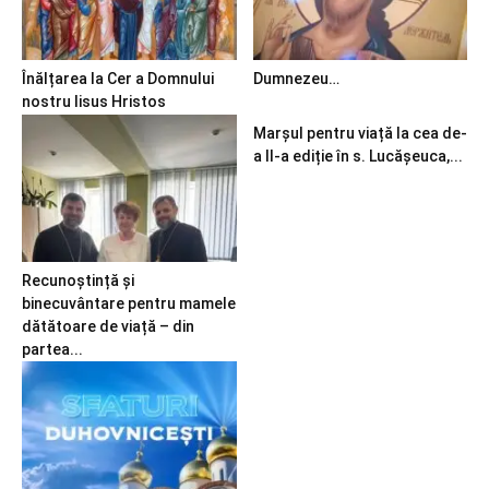
Înălțarea la Cer a Domnului
Dumnezeu…
nostru Iisus Hristos
Marșul pentru viață la cea de-
a II-a ediție în s. Lucășeuca,...
Recunoștință și
binecuvântare pentru mamele
dătătoare de viață – din
partea...