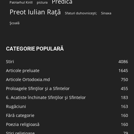
Predica
Patriarhul Kirill
pictura
Preot Iulian Rață
Sfaturi duhovnicești;
Sinaxa
Școală
CATEGORIE POPULARĂ
Stiri
4086
Articole preluate
1645
Articole Ortodoxia.md
750
Proloagele Sfinților și a Sfintelor
455
6. Acatiste închinate Sfinților și Sfintelor
183
Rugăciuni
163
Fără categorie
160
Poezia religioasă
160
Stiri religioase
79