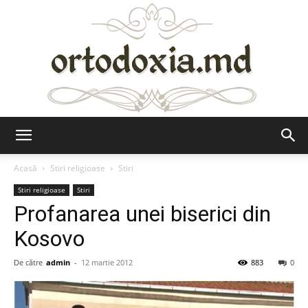
Ortodoxia.md
Acasă
Stiri religioase
Stiri
Stiri religioase
Stiri
Profanarea unei biserici din
Kosovo
De către
admin
-
12 martie 2012
883
0