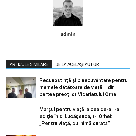
admin
ARTICOLE SIMILARE
DE LA ACELAȘI AUTOR
Recunoștință și binecuvântare pentru
mamele dătătoare de viață – din
partea preoților Vicariatului Orhei
Marșul pentru viață la cea de-a II-a
ediție în s. Lucășeuca, r-l Orhei:
„Pentru viață, cu inimă curată”