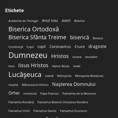
Etichete
Anul nou
avort
Academia de Teologie
Biserica
Biserica Ortodoxă
Biserica Sfânta Treime
biserică
Botezul
dragoste
copil
Coronavirus
Cruce
Conferință
Copii
Dumnezeu
Hristos
Icoana
Ierusalim
Iisus Hristos
Iisus
Ilarion Boian
Israel
Lucășeuca
mamă
Mitropolia
Mitropolia Moldovei;
Nașterea Domnului
moarte
Mântuitorul Hristos
Orhei
ortodoxia
Papa Francisc
Patriarhia de la Moscova
Patriarhia Română
Patriarhul Bisericii Ortodoxe Române
Patriarhul Chiril
Patriarhul Daniel
Patriarhul Ecumenic