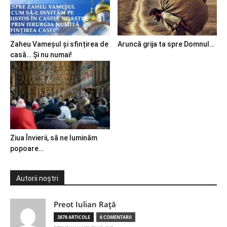
Zaheu Vameșul și sfințirea de
Aruncă grija ta spre Domnul…
casă… Și nu numai!
Ziua Învierii, să ne luminăm
popoare…
Autorii noștri
Preot Iulian Raţă
3878 ARTICOLE
6 COMENTARII