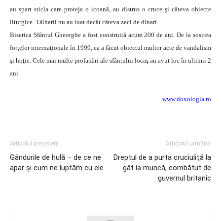
au spart sticla care proteja o icoană, au distrus o cruce şi câteva obiecte
liturgice. Tâlharii nu au luat decât câteva zeci de dinari.
Biserica Sfântul Gheorghe a fost construită acum 200 de ani. De la sosirea
forţelor internaţionale în 1999, ea a făcut obiectul multor acte de vandalism
şi hoţie. Cele mai multe profanări ale sfântului locaş au avut loc în ultimii 2
ani.
www.doxologia.ro
Articolul precedent
Articolul următor
Gândurile de hulă – de ce ne
Dreptul de a purta cruciuliţă la
apar şi cum ne luptăm cu ele
gât la muncă, combătut de
guvernul britanic