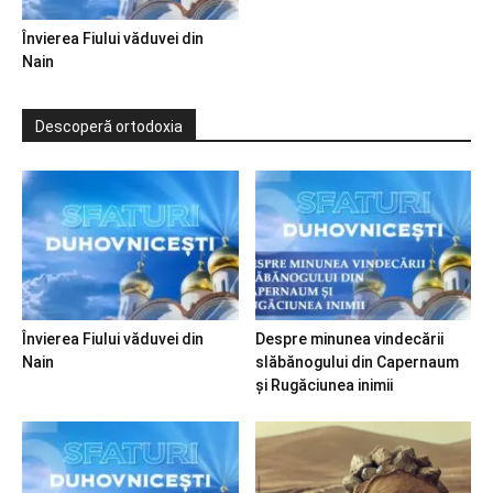
Învierea Fiului văduvei din
Nain
Descoperă ortodoxia
Învierea Fiului văduvei din
Despre minunea vindecării
Nain
slăbănogului din Capernaum
și Rugăciunea inimii