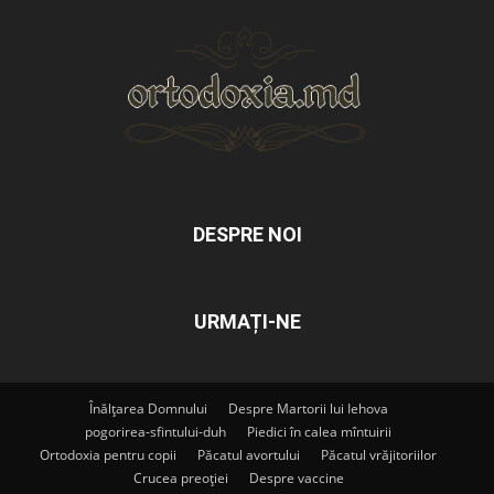
DESPRE NOI
URMAȚI-NE
Înălțarea Domnului
Despre Martorii lui Iehova
pogorirea-sfintului-duh
Piedici în calea mîntuirii
Ortodoxia pentru copii
Păcatul avortului
Păcatul vrăjitoriilor
Crucea preoției
Despre vaccine