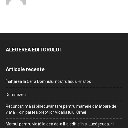
ALEGEREA EDITORULUI
Articole recente
Înălțarea la Cer a Domnului nostru Iisus Hristos
Dumnezeu…
Recunoștință și binecuvântare pentru mamele dătătoare de
viață – din partea preoților Vicariatului Orhei
Marșul pentru viață la cea de-a II-a ediție în s. Lucășeuca, r-l