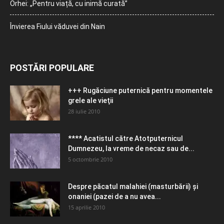
Orhei: „Pentru viață, cu inimă curată”
Învierea Fiului văduvei din Nain
POSTĂRI POPULARE
+++ Rugăciune puternică pentru momentele
grele ale vieţii
28 iulie 2010
**** Acatistul către Atotputernicul
Dumnezeu, la vreme de necaz sau de...
5 octombrie 2010
Despre păcatul malahiei (masturbării) şi
onaniei (pazei de a nu avea...
15 aprilie 2010