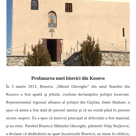
Profanarea unei biserici din Kosovo
În 3 martie 2012, Biserica „Sfântul Gheorghe” din satul Stanišor din
Kosovo a fost spartă şi jefuită, conform declaraţiilor poliţiei kosovare.
Reprezentantul regional albanez al poliţiei din Gnjilan, Ismet Hashani, a
spus că alerta a fost dată de preotul satului şi că nu există până în prezent
niciun suspect. Ea a spus că motivul principal al delictului a fost material,
şi nu etnic.
Parohul Bisericii Sfântului Gheorghe, părintele Velja Stojković,
a declarat că răufăcătorii au spart încuietorile Bisericii, au intrat în edificiu,