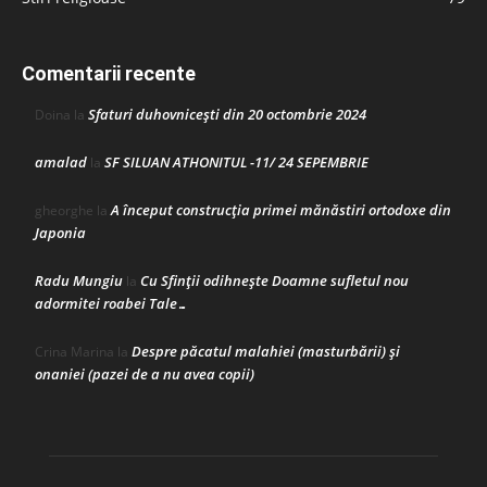
Comentarii recente
Sfaturi duhovnicești din 20 octombrie 2024
Doina
la
amalad
SF SILUAN ATHONITUL -11/ 24 SEPEMBRIE
la
A început construcţia primei mănăstiri ortodoxe din
gheorghe
la
Japonia
Radu Mungiu
Cu Sfinții odihnește Doamne sufletul nou
la
adormitei roabei Tale…
Despre păcatul malahiei (masturbării) şi
Crina Marina
la
onaniei (pazei de a nu avea copii)