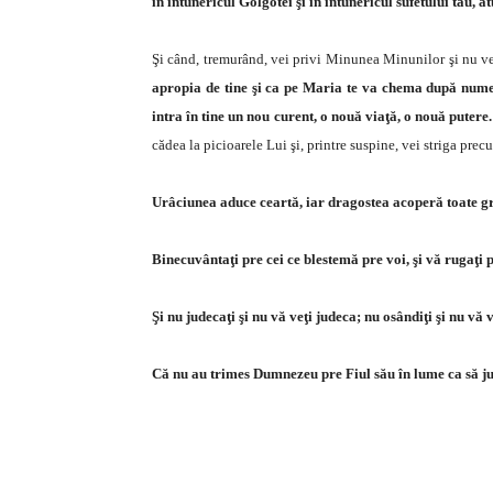
în întunericul Golgotei şi în întunericul sufetului tău, a
Şi când, tremurând, vei privi Minunea Minunilor şi nu vei ş
apropia de tine şi ca pe Maria te va chema după nume
intra în tine un nou curent, o nouă viaţă, o nouă putere.
cădea la picioarele Lui şi, printre suspine, vei striga pr
Urâciunea aduce ceartă, iar dragostea acoperă toate gr
Binecuvântaţi pre cei ce blestemă pre voi, şi vă rugaţi 
Şi nu judecaţi şi nu vă veţi judeca; nu osândiţi şi nu vă v
Că nu au trimes Dumnezeu pre Fiul său în lume ca să ju