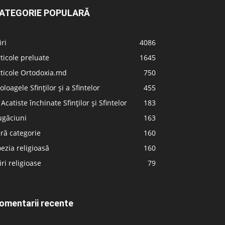
ATEGORIE POPULARĂ
iri
4086
ticole preluate
1645
ticole Ortodoxia.md
750
oloagele Sfinților și a Sfintelor
455
 Acatiste închinate Sfinților și Sfintelor
183
ugăciuni
163
ră categorie
160
ezia religioasă
160
iri religioase
79
omentarii recente