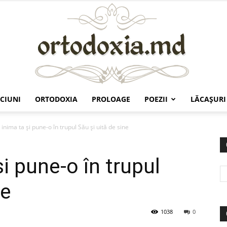
CIUNI
ORTODOXIA
PROLOAGE
POEZII
LĂCAŞURI
Ortodoxia.md
inima ta și pune-o în trupul Său și uită de sine
i pune-o în trupul
ne
1038
0