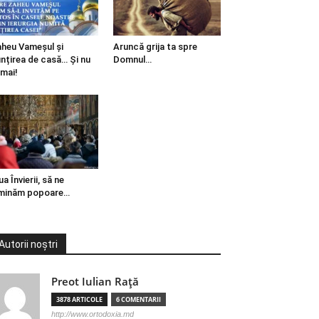
heu Vameșul și
Aruncă grija ta spre
ințirea de casă… Și nu
Domnul…
mai!
ua Învierii, să ne
minăm popoare…
Autorii noștri
Preot Iulian Raţă
3878 ARTICOLE
6 COMENTARII
http://www.ortodoxia.md