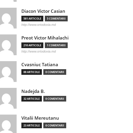
Diacon Victor Casian
581 ARTICOLE
5 COMENTARII
http://www.ortodoxia.md
Preot Victor Mihalachi
210 ARTICOLE
1 COMENTARII
http://www.ortodoxia.md
Cvasniuc Tatiana
88 ARTICOLE
0 COMENTARII
Nadejda B.
32 ARTICOLE
0 COMENTARII
Vitalii Mereutanu
23 ARTICOLE
0 COMENTARII