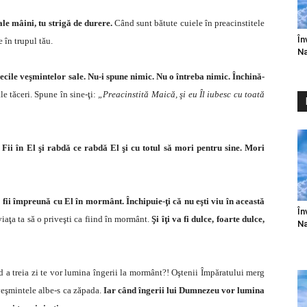
le mâini, tu strigă de durere.
Când sunt bătute cuiele în preacinstitele
În
e în trupul tău.
Na
ecile veşmintelor sale. Nu-i spune nimic. Nu o întreba nimic. Închină-
ale tăceri. Spune în sine-ţi:
„Preacinstită Maică, şi eu Îl iubesc cu toată
Fii în El şi rabdă ce rabdă El şi cu totul să mori pentru sine. Mori
ă fii împreună cu El în mormânt. Închipuie-ţi că nu eşti viu în această
În
aţa ta să o priveşti ca fiind în mormânt.
Şi îţi va fi dulce, foarte dulce,
Na
nd a treia zi te vor lumina îngerii la mormânt?! Oştenii Împăratului merg
r veşmintele albe-s ca zăpada.
Iar când îngerii lui Dumnezeu vor lumina