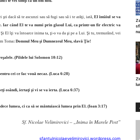
tunci te vei simţi ca un om nou.
ti dacă să te ascunzi sau să fugi sau să i te arăţi, iată,
El întâiul se va
Za
.
Iar când El te va numi prin glasul Lui, ca printr-un fir electric va
sf
nu
Şi El îţi va întoarce inima ta, ţi-o va da şi pe a Lui. Şi tu, tremurând, vei
ecum Toma
: Domnul Meu şi Dumnezeul Meu, slavă Ţie!
eşalele. (Pildele lui Solomon 10:12)
pentru cei ce fac vouă necaz. (Luca 6:28)
Zi
lu
eţi osândi, iertaţi şi vi se va ierta. (Luca 6:37)
dece lumea, ci ca să se mântuiască lumea prin El. (Ioan 3:17)
Sf. Nicolae Velimirovici – „Inima în Marele Post”
sfantulnicolaevelimirovici.wordpress.com