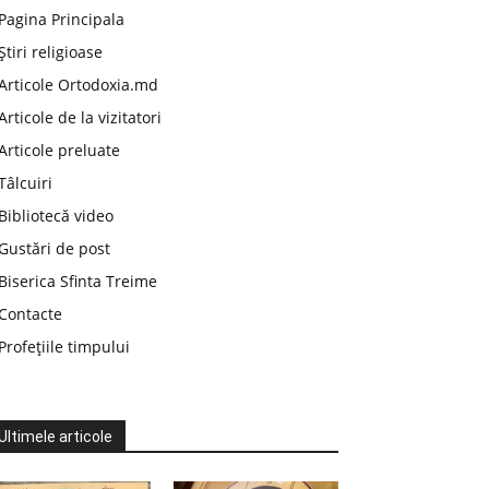
Pagina Principala
Știri religioase
Articole Ortodoxia.md
Articole de la vizitatori
Articole preluate
Tâlcuiri
Bibliotecă video
Gustări de post
Biserica Sfinta Treime
Contacte
Profețiile timpului
Ultimele articole