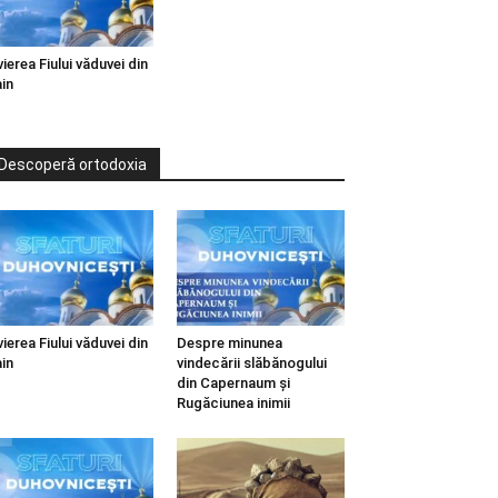
vierea Fiului văduvei din
in
Descoperă ortodoxia
vierea Fiului văduvei din
Despre minunea
in
vindecării slăbănogului
din Capernaum și
Rugăciunea inimii