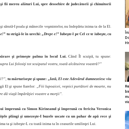
 fii mereu alături Lui, spre deosebire de judecătorii şi chinuitorii
şi sărută-I poala şi mânecile veşmintelor, nu îndepărta inima ta de la El.
În
 e!”
tu strigă-le în urechi:
„Drept e!”
Iubeşte-l pe Cel ce te iubeşte, cu
Do
Hr
părare şi primeşte palma în locul Lui.
Când Îl scuipă, tu spune:
supra Lui folosiţi tot scuipatul vostru, toată alcătuirea voastră?”
ul?”
,
tu mărturiseşte şi spune: „
Iată, El este Adevărul dumnezeiesc viu
gă El şi spune fiarelor:
„Fiii lupoaicei, veşnici purtători de moarte, nu
Re
bi
re dă viaţă împărăţiei voastre a morţii”.
ma
vi
Lui împreună cu Simon Kirineanul şi împreună cu fericita Veronica
iţele plângi şi umezeşte-I buzele uscate cu un pahar de apă rece şi
ima ta şi iubeşte-L cu toată inima ta în ceasurile umilinţei Lui.