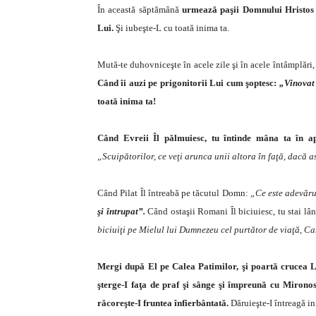
În această săptămână
urmează paşii Domnului Hristos şi
Lui.
Şi iubeşte-L cu toată inima ta.
Mută-te duhovniceşte în acele zile şi în acele întâmplări, 
Când îi auzi pe prigonitorii Lui cum şoptesc:
„Vinovat
toată inima ta!
Când Evreii Îl pălmuiesc, tu întinde mâna ta în a
„Scuipătorilor, ce veţi arunca unii altora în faţă, dacă a
Când Pilat Îl întreabă pe tăcutul Domn:
„Ce este adevăr
şi întrupat”.
Când ostaşii Romani Îl biciuiesc, tu stai lân
biciuiţi pe Mielul lui Dumnezeu cel purtător de viaţă, Ca
Mergi după El pe Calea Patimilor, şi poartă crucea 
şterge-I faţa de praf şi sânge şi împreună cu Mironos
răcoreşte-I fruntea înfierbântată.
Dăruieşte-I întreagă in