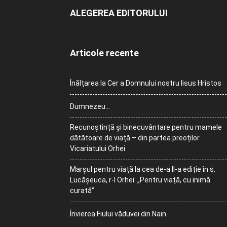
ALEGEREA EDITORULUI
Articole recente
Înălțarea la Cer a Domnului nostru Iisus Hristos
Dumnezeu…
Recunoștință și binecuvântare pentru mamele
dătătoare de viață – din partea preoților
Vicariatului Orhei
Marșul pentru viață la cea de-a II-a ediție în s.
Lucășeuca, r-l Orhei: „Pentru viață, cu inimă
curată”
Învierea Fiului văduvei din Nain