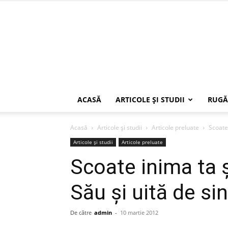
ACASĂ
ARTICOLE ŞI STUDII
RUGĂ
Acasă
Articole şi studii
Articole preluate
Scoate 
Articole şi studii
Articole preluate
Scoate inima ta ș
Său și uită de si
De către
admin
-
10 martie 2012