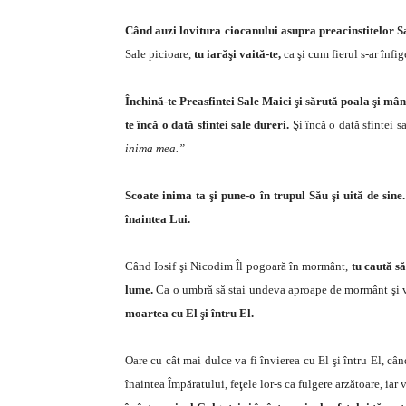
Când auzi lovitura ciocanului asupra preacinstitelor Sa
Sale picioare,
tu iarăşi vaită-te,
ca şi cum fierul s-ar înfig
Închină-te Preasfintei Sale Maici şi sărută poala şi mân
te încă o dată sfintei sale dureri.
Şi încă o dată sfintei s
inima mea.”
Scoate inima ta şi pune-o în trupul Său şi uită de sine.
înaintea Lui.
Când Iosif şi Nicodim Îl pogoară în mormânt,
tu caută s
lume.
Ca o umbră să stai undeva aproape de mormânt şi vi
moartea cu El şi întru El.
Oare cu cât mai dulce va fi învierea cu El şi întru El, câ
înaintea Împăratului, feţele lor-s ca fulgere arzătoare, ia