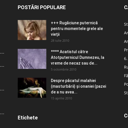
POSTĂRI POPULARE
C
+++ Rugăciune puternică
St
pentru momentele grele ale
Ar
vieţii
28 iulie 2010
Ar
Pr
**** Acatistul către
Atotputernicul Dumnezeu, la
6.
vreme de necaz sau de...
R
5 octombrie 2010
Fă
Despre păcatul malahiei
Po
(masturbării) şi onaniei (pazei
de a nu avea...
St
15 aprilie 2010
C
Etichete