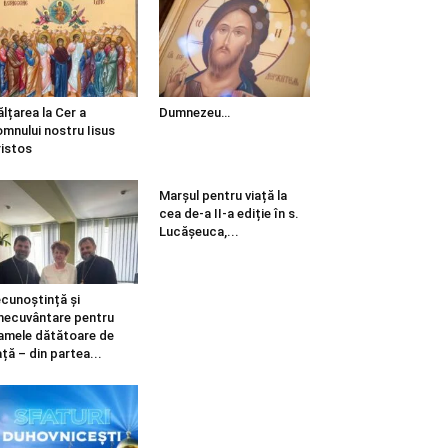
ălțarea la Cer a
Dumnezeu…
mnului nostru Iisus
istos
Marșul pentru viață la
cea de-a II-a ediție în s.
Lucășeuca,...
cunoștință și
necuvântare pentru
mele dătătoare de
ață – din partea...