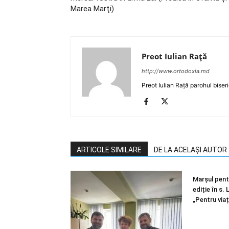
Marea Marţi)
Preot Iulian Raţă
http://www.ortodoxia.md
Preot Iulian Rață parohul biser
ARTICOLE SIMILARE
DE LA ACELAȘI AUTOR
Marșul pentr
ediție în s.
„Pentru viaț