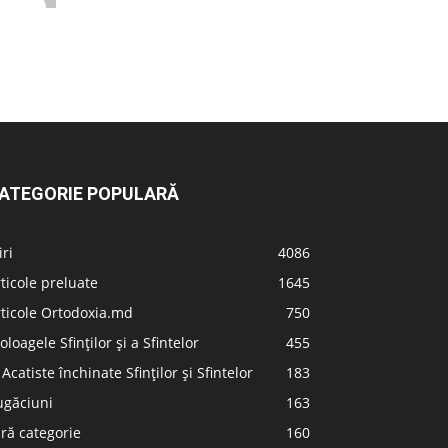
ATEGORIE POPULARĂ
iri
4086
ticole preluate
1645
ticole Ortodoxia.md
750
oloagele Sfinților și a Sfintelor
455
 Acatiste închinate Sfinților și Sfintelor
183
ugăciuni
163
ră categorie
160