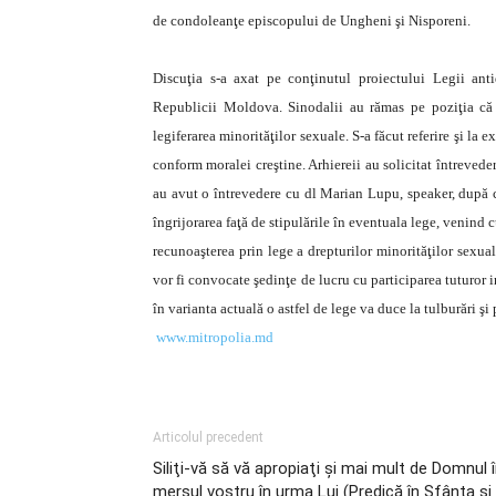
de condoleanţe episcopului de Ungheni şi Nisporeni.
Discuţia s-a axat pe conţinutul proiectului Legii ant
Republicii Moldova. Sinodalii au rămas pe poziţia că 
legiferarea minorităţilor sexuale. S-a făcut referire şi la e
conform moralei creştine. Arhiereii au solicitat întrevede
au avut o întrevedere cu dl Marian Lupu, speaker, după ca
îngrijorarea faţă de stipulările în eventuala lege, venind 
recunoaşterea prin lege a drepturilor minorităţilor sexual
vor fi convocate şedinţe de lucru cu participarea tuturor in
în varianta actuală o astfel de lege va duce la tulburări şi
www.mitropolia.md
Articolul precedent
Siliţi-vă să vă apropiaţi şi mai mult de Domnul 
mersul vostru în urma Lui (Predică în Sfânta şi