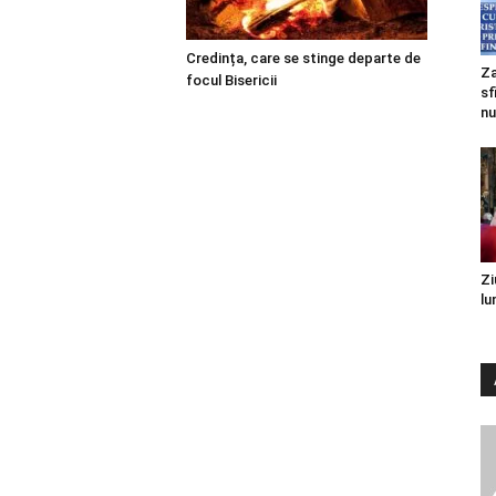
Credința, care se stinge departe de
Za
focul Bisericii
sf
nu
Zi
lu