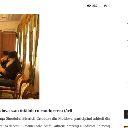
887
0
ova s-au întâlnit cu conducerea ţării
dinţa Sinodului Bisericii Ortodoxe din Moldova, participând arhierii din
auza decesului mamei sale. Astfel, arhierii prezenţi au adresat un mesaj