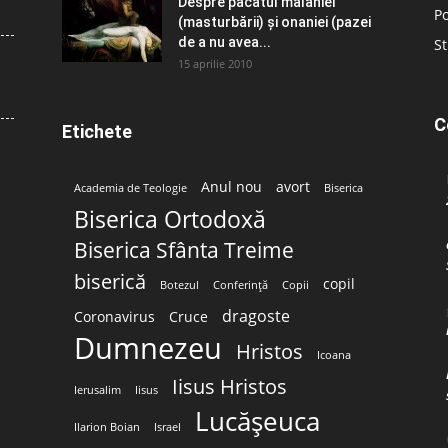
Despre păcatul malahiei
Po
(masturbării) şi onaniei (pazei
de a nu avea...
St
15 aprilie 2010
C
Etichete
Anul nou
avort
Academia de Teologie
Biserica
Biserica Ortodoxă
Biserica Sfânta Treime
biserică
copil
Botezul
Conferință
Copii
dragoste
Coronavirus
Cruce
Dumnezeu
Hristos
Icoana
Iisus Hristos
Ierusalim
Iisus
Lucășeuca
Ilarion Boian
Israel