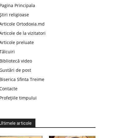
Pagina Principala
Știri religioase
Articole Ortodoxia.md
Articole de la vizitatori
Articole preluate
Tâlcuiri
Bibliotecă video
Gustări de post
Biserica Sfinta Treime
Contacte
Profețiile timpului
Ultimele articole