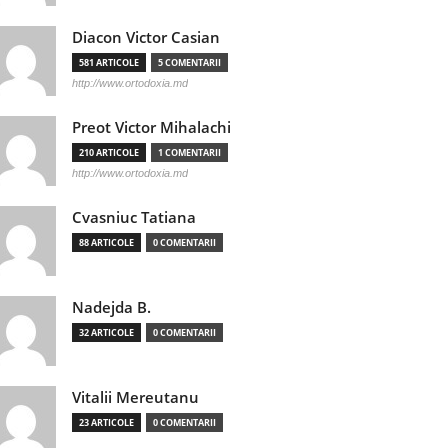
Diacon Victor Casian
581 ARTICOLE
5 COMENTARII
http://www.ortodoxia.md
Preot Victor Mihalachi
210 ARTICOLE
1 COMENTARII
http://www.ortodoxia.md
Cvasniuc Tatiana
88 ARTICOLE
0 COMENTARII
Nadejda B.
32 ARTICOLE
0 COMENTARII
Vitalii Mereutanu
23 ARTICOLE
0 COMENTARII