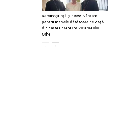
Recunoștință și binecuvântare
pentru mamele dătătoare de viață –
din partea preoților Vicariatului
Orhei