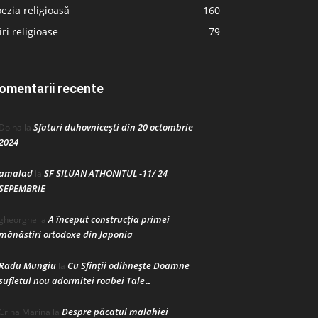
ezia religioasă
160
iri religioase
79
omentarii recente
Sfaturi duhovnicești din 20 octombrie
Doina
la
2024
amalad
SF SILUAN ATHONITUL -11/ 24
la
SEPEMBRIE
A început construcţia primei
gheorghe
la
mănăstiri ortodoxe din Japonia
Radu Mungiu
Cu Sfinții odihnește Doamne
la
sufletul nou adormitei roabei Tale…
Despre păcatul malahiei
Crina Marina
la