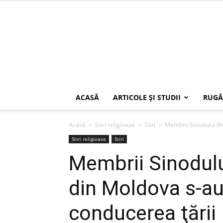
ACASĂ
ARTICOLE ŞI STUDII
RUGĂ
Acasă
Stiri religioase
Stiri
Membrii Sinodului Bis
Stiri religioase
Stiri
Membrii Sinodulu
din Moldova s-au 
conducerea ţării