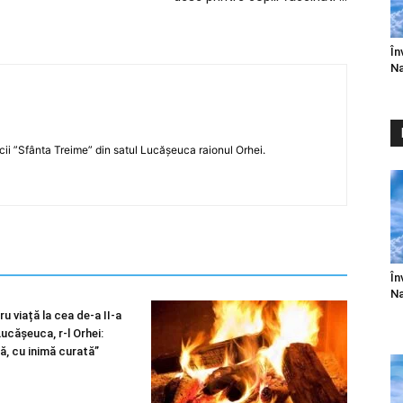
În
Na
icii ”Sfânta Treime” din satul Lucășeuca raionul Orhei.
În
Na
u viață la cea de-a II-a
 Lucășeuca, r-l Orhei:
ă, cu inimă curată”