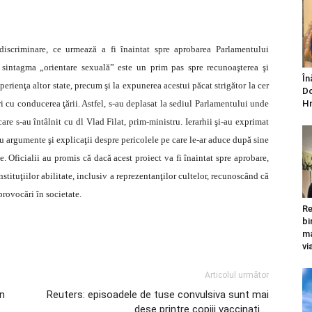
idiscriminare, ce urmează a fi înaintat spre aprobarea Parlamentului
sintagma „orientare sexuală” este un prim pas spre recunoaşterea şi
În
xperienţa altor state, precum şi la expunerea acestui păcat strigător la cer
Do
ri cu conducerea ţării. Astfel, s-au deplasat la sediul Parlamentului unde
Hr
re s-au întâlnit cu dl Vlad Filat, prim-ministru. Ierarhii şi-au exprimat
cu argumente şi explicaţii despre pericolele pe care le-ar aduce după sine
e. Oficialii au promis că dacă acest proiect va fi înaintat spre aprobare,
stituţiilor abilitate, inclusiv a reprezentanţilor cultelor, recunoscând că
 provocări în societate.
Re
bi
ma
vi
Articolul următor
în
Reuters: episoadele de tuse convulsiva sunt mai
dese printre copiii vaccinati …