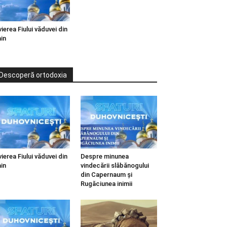
vierea Fiului văduvei din
in
Descoperă ortodoxia
vierea Fiului văduvei din
Despre minunea
in
vindecării slăbănogului
din Capernaum și
Rugăciunea inimii