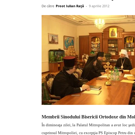
De către
Preot Iulian Raţă
-
9 aprilie 2012
Membrii Sinodului Bisericii Ortodoxe din Mold
În dimineaţa zilei, la Palatul Mitropolitan a avut loc şe
cuprinsul Mitropoliei, cu excepţia PS Episcop Petru din c