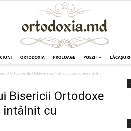
CIUNI
ORTODOXIA
PROLOAGE
POEZII
LĂCAŞURI
Ortodoxia.md
ericii Ortodoxe din Moldova s-au întâlnit cu conducerea ţării
i Bisericii Ortodoxe
întâlnit cu