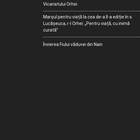
Vicariatului Orhei
Marșul pentru viață la cea de-a II-a ediție în s.
Lucășeuca, r-l Orhei: „Pentru viață, cu inimă
curată”
Învierea Fiului văduvei din Nain