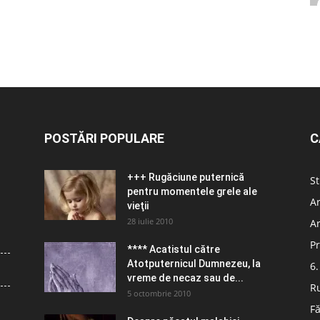
POSTĂRI POPULARE
C
+++ Rugăciune puternică
St
pentru momentele grele ale
Ar
vieţii
28 iulie 2010
Ar
Pr
**** Acatistul către
Atotputernicul Dumnezeu, la
6.
vreme de necaz sau de...
R
5 octombrie 2010
Fă