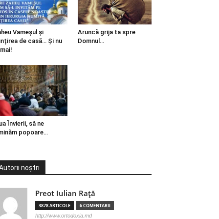
heu Vameșul și
Aruncă grija ta spre
ințirea de casă… Și nu
Domnul…
mai!
ua Învierii, să ne
minăm popoare…
Autorii noștri
Preot Iulian Raţă
3878 ARTICOLE
6 COMENTARII
http://www.ortodoxia.md