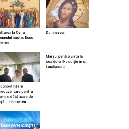
ălțarea la Cer a
Dumnezeu…
mnului nostru Iisus
istos
Marșul pentru viață la
cea de-a II-a ediție în s.
Lucășeuca,...
cunoștință și
necuvântare pentru
mele dătătoare de
ață – din partea...