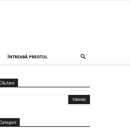
ÎNTREABĂ PREOTUL
Căutare
Categorii