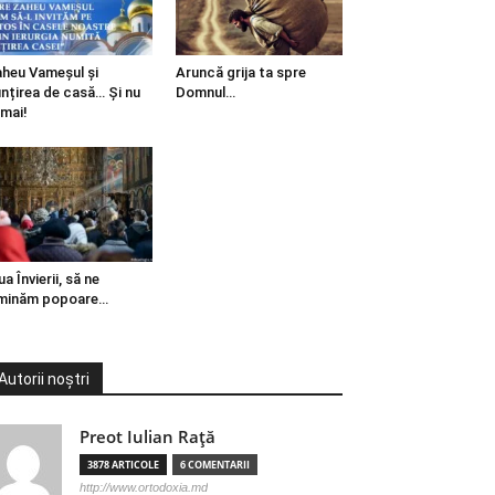
heu Vameșul și
Aruncă grija ta spre
ințirea de casă… Și nu
Domnul…
mai!
ua Învierii, să ne
minăm popoare…
Autorii noștri
Preot Iulian Raţă
3878 ARTICOLE
6 COMENTARII
http://www.ortodoxia.md