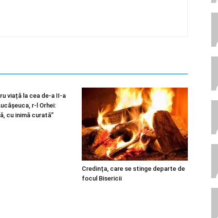
u viață la cea de-a II-a
 Lucășeuca, r-l Orhei:
ă, cu inimă curată”
Credința, care se stinge departe de
focul Bisericii