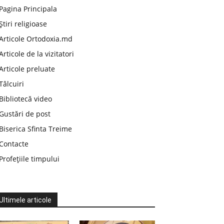
Pagina Principala
Știri religioase
Articole Ortodoxia.md
Articole de la vizitatori
Articole preluate
Tâlcuiri
Bibliotecă video
Gustări de post
Biserica Sfinta Treime
Contacte
Profețiile timpului
Ultimele articole