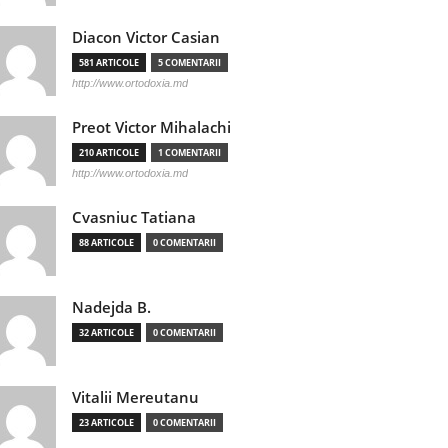
Diacon Victor Casian
581 ARTICOLE
5 COMENTARII
http://www.ortodoxia.md
Preot Victor Mihalachi
210 ARTICOLE
1 COMENTARII
http://www.ortodoxia.md
Cvasniuc Tatiana
88 ARTICOLE
0 COMENTARII
Nadejda B.
32 ARTICOLE
0 COMENTARII
Vitalii Mereutanu
23 ARTICOLE
0 COMENTARII