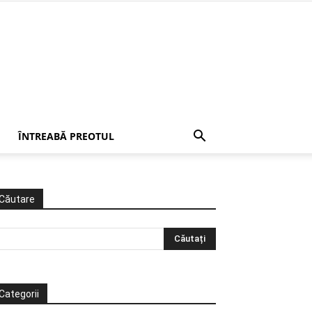
ÎNTREABĂ PREOTUL
Căutare
Categorii