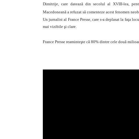
Dimitrije, care datează din secolul al XVIII-lea, pen
Macedoneană a refuzat să comenteze acest fenomen neobi
Un jurnalist al France Presse, care s-a deplasat la faţa loc
mai vizibile şi clare.
France Presse reaminteşte că 80% dintre cele două milioane