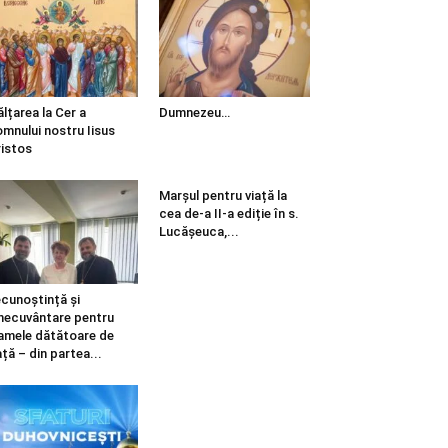
ălțarea la Cer a
Dumnezeu…
mnului nostru Iisus
istos
Marșul pentru viață la
cea de-a II-a ediție în s.
Lucășeuca,...
cunoștință și
necuvântare pentru
mele dătătoare de
ață – din partea...