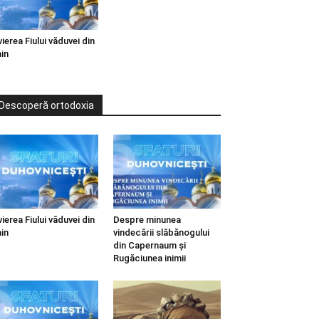
vierea Fiului văduvei din
in
Descoperă ortodoxia
vierea Fiului văduvei din
Despre minunea
in
vindecării slăbănogului
din Capernaum și
Rugăciunea inimii