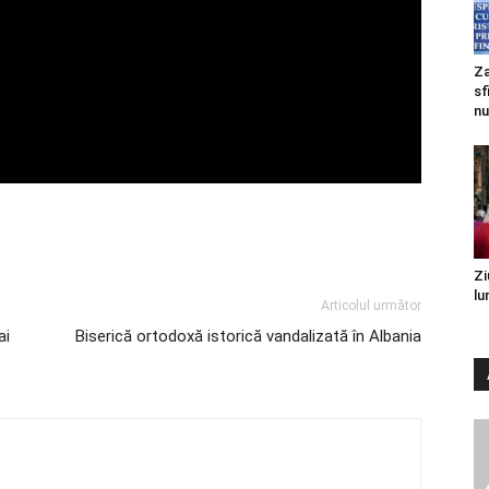
Za
sf
nu
Zi
lu
Articolul următor
ai
Biserică ortodoxă istorică vandalizată în Albania