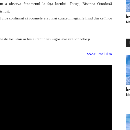
tru a observa fenomenul la faţa locului. Totuşi, Biserica Ortodoxă
şnuit.
În
ului, a confirmat că icoanele erau mai curate, imaginile fiind din ce în ce
Na
 de locuitori ai fostei republici iugoslave sunt ortodocşi.
www.jurnalul.ro
În
Na