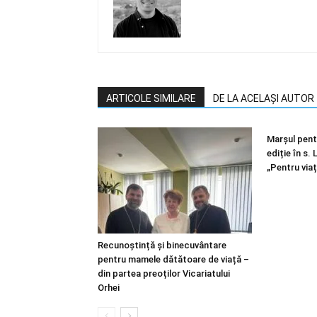
ARTICOLE SIMILARE
DE LA ACELAȘI AUTOR
Marșul pentr
ediție în s.
„Pentru viaț
Recunoștință și binecuvântare
pentru mamele dătătoare de viață –
din partea preoților Vicariatului
Orhei