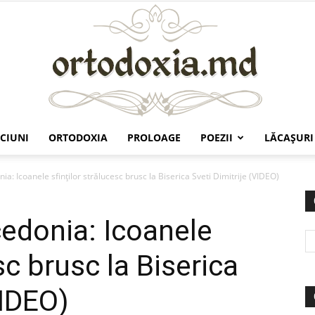
CIUNI
ORTODOXIA
PROLOAGE
POEZII
LĂCAŞURI
Ortodoxia.md
: Icoanele sfinţilor strălucesc brusc la Biserica Sveti Dimitrije (VIDEO)
edonia: Icoanele
sc brusc la Biserica
VIDEO)