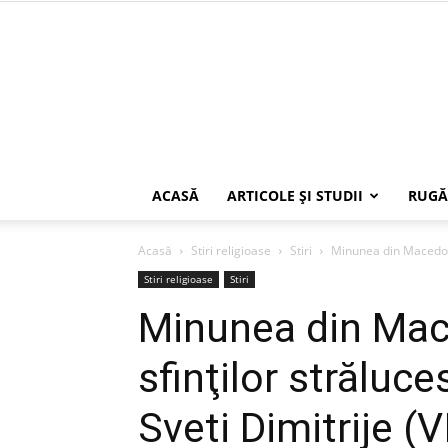
ACASĂ
ARTICOLE ŞI STUDII
RUGĂ
Acasă
Stiri religioase
Stiri
Minunea din Macedonia
Stiri religioase
Stiri
Minunea din Mac
sfinţilor străluce
Sveti Dimitrije (