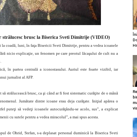
În
 strălucesc brusc la Biserica Sveti Dimitrije (VIDEO)
Do
la coadă, luni, în faţa Bisericii Sveti Dimitrije, pentru a vedea icoanele
Hr
 fără nicio explicaţie, un fenomen pe care preotul lăcaşului de cult nu a
.
, în partea centrală a iconostasului. Auriul este foarte vizibil, iar
ui jurnalist al AFP.
Re
t să strălucească brusc, ca şi când ar fi fost sistematic curăţite de o mână
bi
enomenul. Jumătate dintre icoane erau deja curăţate. Iniţial apărea o
ma
vi
ltfel puteţi să vedeţi icoanele autocurăţându-se acolo, sus”, a explicat
enii cu sutele pentru a vedea miracolul”, a mai spus acesta.
ul de Ohrid, Stefan, s-a deplasat personal duminică la Biserica Sveti