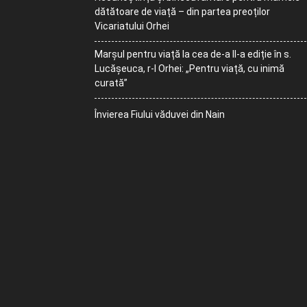
dătătoare de viață – din partea preoților
Vicariatului Orhei
Marșul pentru viață la cea de-a II-a ediție în s.
Lucășeuca, r-l Orhei: „Pentru viață, cu inimă
curată”
Învierea Fiului văduvei din Nain