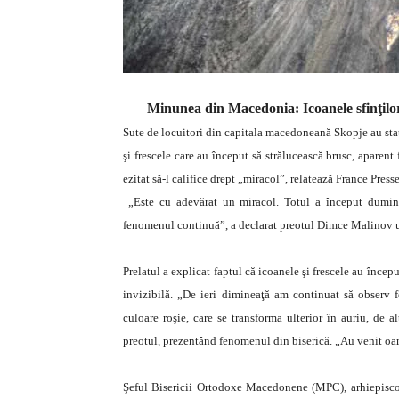
Minunea din Macedonia: Icoanele sfinţilor
Sute de locuitori din capitala macedoneană Skopje au stat 
şi frescele care au început să strălucească brusc, aparent
ezitat să-l califice drept „miracol”, relatează France Presse
„Este cu adevărat un miracol. Totul a început duminică
fenomenul continuă”, a declarat preotul Dimce Malinov un
Prelatul a explicat faptul că icoanele şi frescele au începu
invizibilă. „De ieri dimineaţă am continuat să observ f
culoare roşie, care se transforma ulterior în auriu, de a
preotul, prezentând fenomenul din biserică. „Au venit oam
Şeful Bisericii Ortodoxe Macedonene (MPC), arhiepiscop