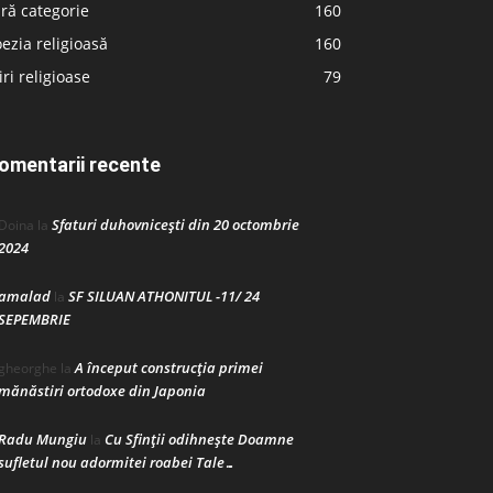
ră categorie
160
ezia religioasă
160
iri religioase
79
omentarii recente
Sfaturi duhovnicești din 20 octombrie
Doina
la
2024
amalad
SF SILUAN ATHONITUL -11/ 24
la
SEPEMBRIE
A început construcţia primei
gheorghe
la
mănăstiri ortodoxe din Japonia
Radu Mungiu
Cu Sfinții odihnește Doamne
la
sufletul nou adormitei roabei Tale…