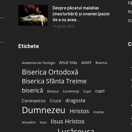
Fă
Despre păcatul malahiei
Po
(masturbării) şi onaniei (pazei
de a nu avea...
St
15 aprilie 2010
C
Etichete
Anul nou
avort
Academia de Teologie
Biserica
Biserica Ortodoxă
Biserica Sfânta Treime
biserică
copil
Botezul
Conferință
Copii
dragoste
Coronavirus
Cruce
Dumnezeu
Hristos
Icoana
Iisus Hristos
Ierusalim
Iisus
Lucășeuca