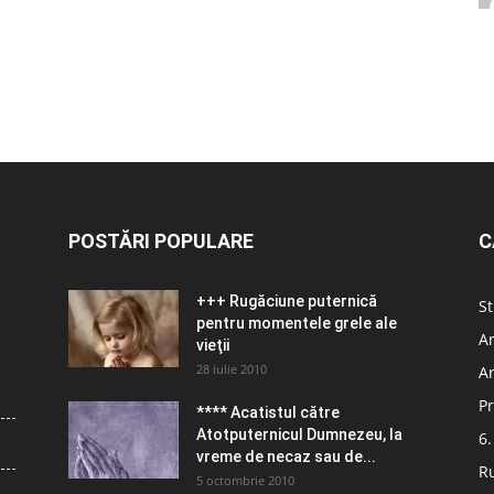
POSTĂRI POPULARE
C
+++ Rugăciune puternică
St
pentru momentele grele ale
Ar
vieţii
28 iulie 2010
Ar
Pr
**** Acatistul către
Atotputernicul Dumnezeu, la
6.
vreme de necaz sau de...
R
5 octombrie 2010