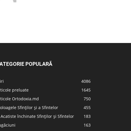
ATEGORIE POPULARĂ
iri
4086
ticole preluate
1645
ticole Ortodoxia.md
750
oloagele Sfinților și a Sfintelor
455
 Acatiste închinate Sfinților și Sfintelor
183
ugăciuni
163