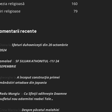
ezia religioasă
160
iri religioase
79
omentarii recente
Sfaturi duhovnicești din 20 octombrie
Doina
la
2024
amalad
SF SILUAN ATHONITUL -11/ 24
la
SEPEMBRIE
A început construcţia primei
gheorghe
la
mănăstiri ortodoxe din Japonia
Radu Mungiu
Cu Sfinții odihnește Doamne
la
sufletul nou adormitei roabei Tale…
Despre păcatul malahiei
Crina Marina
la