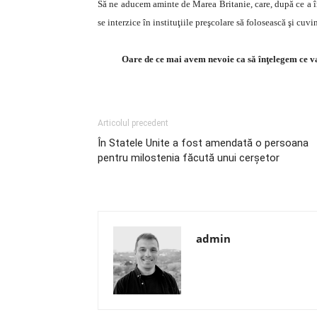
Să ne aducem aminte de Marea Britanie, care, după ce a în
se interzice în instituţiile preşcolare să folosească şi cuv
Oare de ce mai avem nevoie ca să înţelegem ce va
Articolul precedent
În Statele Unite a fost amendată o persoana
pentru milostenia făcută unui cerşetor
admin