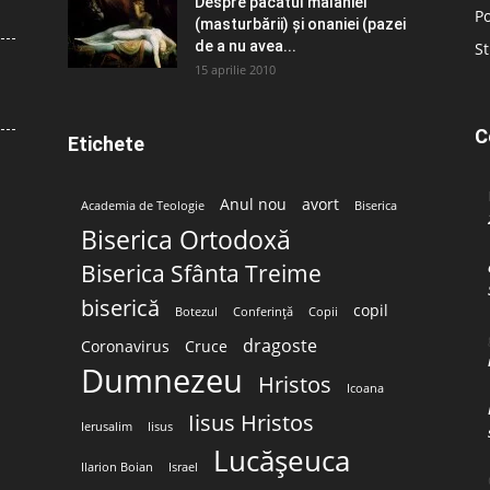
Despre păcatul malahiei
Po
(masturbării) şi onaniei (pazei
de a nu avea...
St
15 aprilie 2010
C
Etichete
Anul nou
avort
Academia de Teologie
Biserica
Biserica Ortodoxă
Biserica Sfânta Treime
biserică
copil
Botezul
Conferință
Copii
dragoste
Coronavirus
Cruce
Dumnezeu
Hristos
Icoana
Iisus Hristos
Ierusalim
Iisus
Lucășeuca
Ilarion Boian
Israel