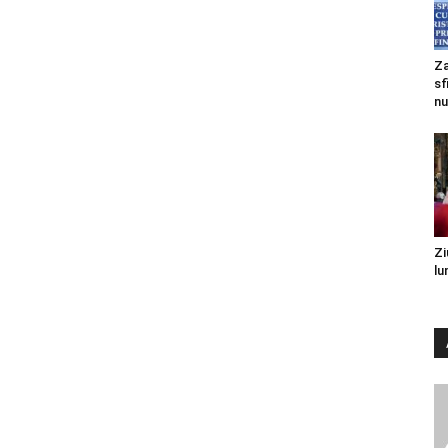
Za
sf
nu
Zi
lu