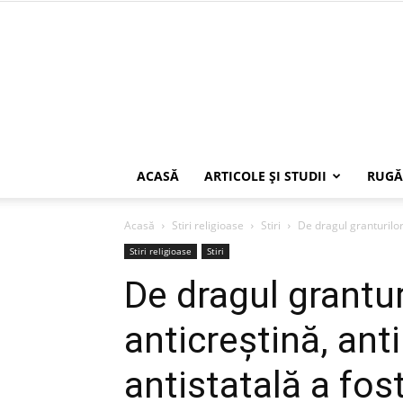
ACASĂ
ARTICOLE ŞI STUDII
RUGĂ
Acasă
Stiri religioase
Stiri
De dragul granturilor
Stiri religioase
Stiri
De dragul grantur
anticreștină, ant
antistatală a fos