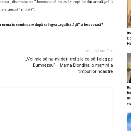
cetat „discriminarea ” homosexualilor, astăzi copiilor din acestă ţară li
intele „mamă” şi „tată”.
 urma în continuare după ce legea „egalitatăţii” a fost votată?
În
Do
Hr
Articolul următor
„Voi mie să nu-mi daţi trei zile ca să-l aleg pe
Dumnezeu” – Mama Blondina, o martiră a
timpurilor noastre
Re
bi
ma
vi