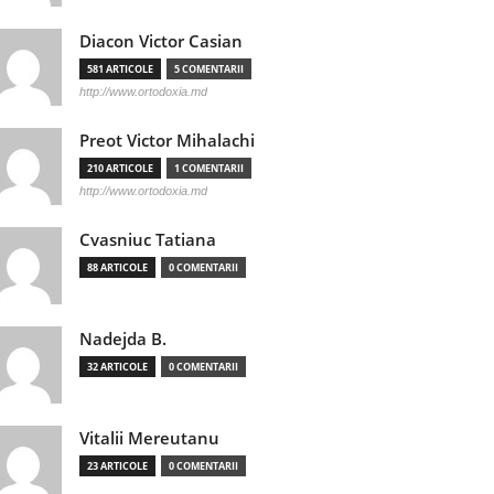
Diacon Victor Casian
581 ARTICOLE
5 COMENTARII
http://www.ortodoxia.md
Preot Victor Mihalachi
210 ARTICOLE
1 COMENTARII
http://www.ortodoxia.md
Cvasniuc Tatiana
88 ARTICOLE
0 COMENTARII
Nadejda B.
32 ARTICOLE
0 COMENTARII
Vitalii Mereutanu
23 ARTICOLE
0 COMENTARII