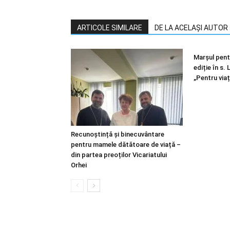
ARTICOLE SIMILARE
DE LA ACELAȘI AUTOR
Marșul pentr
ediție în s.
„Pentru viaț
Recunoștință și binecuvântare
pentru mamele dătătoare de viață –
din partea preoților Vicariatului
Orhei