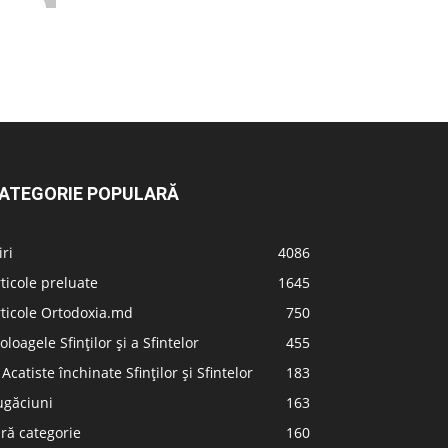
ATEGORIE POPULARĂ
iri
4086
ticole preluate
1645
ticole Ortodoxia.md
750
oloagele Sfinților și a Sfintelor
455
 Acatiste închinate Sfinților și Sfintelor
183
ugăciuni
163
ră categorie
160