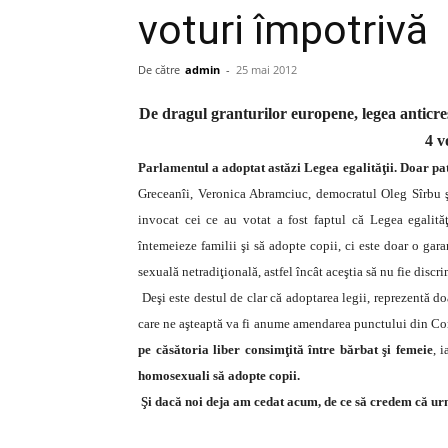
voturi împotrivă
De către
admin
-
25 mai 2012
De dragul granturilor europene, legea anticreș
4 v
Parlamentul a adoptat astăzi Legea egalităţii.
Doar pat
Greceanîi, Veronica Abramciuc, democratul Oleg Sîrbu 
invocat cei ce au votat a fost faptul că Legea egalităţ
întemeieze familii şi să adopte copii, ci este doar o gara
sexuală netradiţională, astfel încât aceştia să nu fie discrim
D
eşi este destul de clar că adoptarea legii, reprezentă do
care ne aşteaptă va fi anume amendarea punctului din Co
pe căsătoria liber consimţită între bărbat şi femeie
, i
homosexuali să adopte copii.
Şi dacă noi deja am cedat acum, de ce să credem că urm