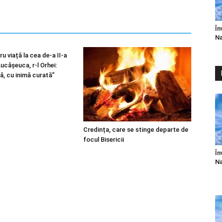
În
Na
u viață la cea de-a II-a
 Lucășeuca, r-l Orhei:
ă, cu inimă curată”
Credința, care se stinge departe de
focul Bisericii
În
Na