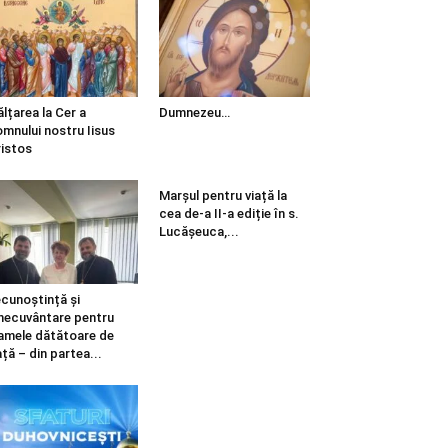
ălțarea la Cer a
Dumnezeu…
mnului nostru Iisus
istos
Marșul pentru viață la
cea de-a II-a ediție în s.
Lucășeuca,...
cunoștință și
necuvântare pentru
mele dătătoare de
ață – din partea...