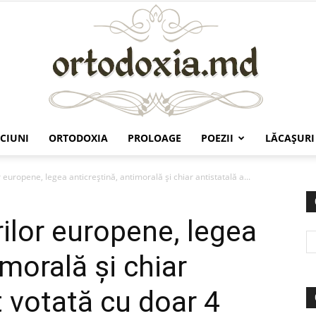
CIUNI
ORTODOXIA
PROLOAGE
POEZII
LĂCAŞURI
Ortodoxia.md
 europene, legea anticreștină, antimorală şi chiar antistatală a...
ilor europene, legea
imorală şi chiar
t votată cu doar 4