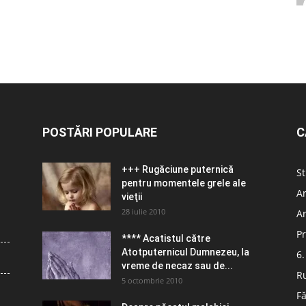
POSTĂRI POPULARE
C
+++ Rugăciune puternică
St
pentru momentele grele ale
Ar
vieţii
28 iulie 2010
Ar
Pr
**** Acatistul către
Atotputernicul Dumnezeu, la
6.
vreme de necaz sau de...
R
5 octombrie 2010
Fă