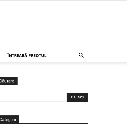
ÎNTREABĂ PREOTUL
Căutare
Categorii