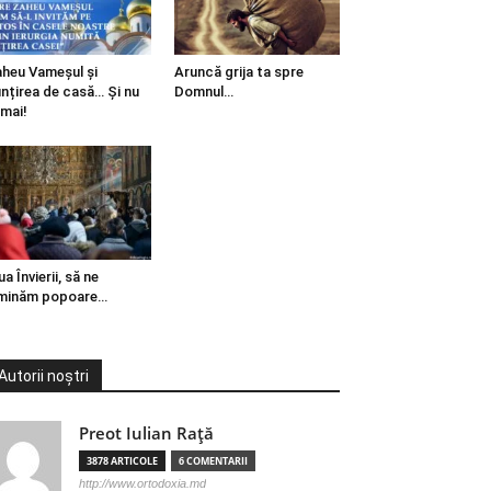
heu Vameșul și
Aruncă grija ta spre
ințirea de casă… Și nu
Domnul…
mai!
ua Învierii, să ne
minăm popoare…
Autorii noștri
Preot Iulian Raţă
3878 ARTICOLE
6 COMENTARII
http://www.ortodoxia.md