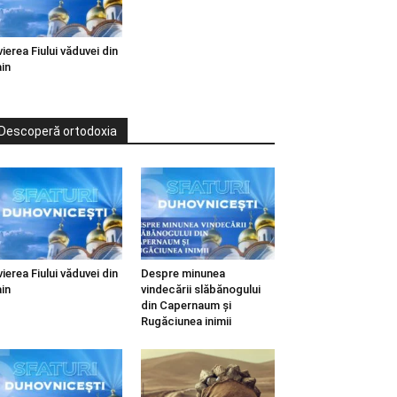
vierea Fiului văduvei din
in
Descoperă ortodoxia
vierea Fiului văduvei din
Despre minunea
in
vindecării slăbănogului
din Capernaum și
Rugăciunea inimii