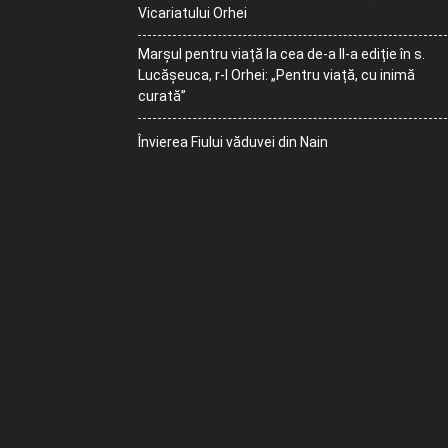
Vicariatului Orhei
Marșul pentru viață la cea de-a II-a ediție în s.
Lucășeuca, r-l Orhei: „Pentru viață, cu inimă
curată”
Învierea Fiului văduvei din Nain