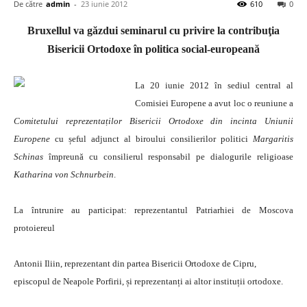
De către
admin
-
23 iunie 2012
610
0
Bruxellul va găzdui seminarul cu privire la contribuţia
Bisericii Ortodoxe în politica social-europeană
La 20 iunie 2012 în sediul central al
Comisiei Europene a avut loc o reuniune a
Comitetului reprezentaților Bisericii Ortodoxe din incinta Uniunii
Europene
cu șeful adjunct al biroului consilierilor politici
Margaritis
Schinas
împreună cu consilierul responsabil pe dialogurile religioase
Katharina von Schnurbein
.
La întrunire au participat: reprezentantul Patriarhiei de Moscova
protoiereul
Antonii Iliin, reprezentant din partea Bisericii Ortodoxe de Cipru,
episcopul de Neapole Porfirii, și reprezentanți ai altor instituții ortodoxe.