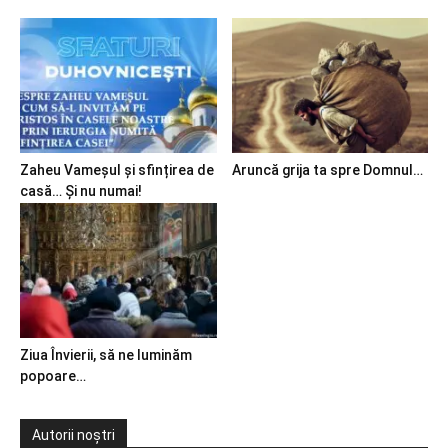
Zaheu Vameșul și sfințirea de
Aruncă grija ta spre Domnul…
casă… Și nu numai!
Ziua Învierii, să ne luminăm
popoare…
Autorii noștri