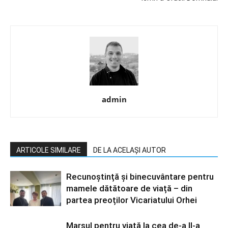
admin
ARTICOLE SIMILARE
DE LA ACELAȘI AUTOR
Recunoștință și binecuvântare pentru
mamele dătătoare de viață – din
partea preoților Vicariatului Orhei
Marșul pentru viață la cea de-a II-a