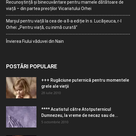
Recunoștință și binecuvântare pentru mamele dătătoare de
viață – din partea preoților Vicariatului Orhei
Marșul pentru viață la cea de-a II-a ediție în s. Lucășeuca, r-l
Orhei: „Pentru viață, cu inimă curată”
Învierea Fiului văduvei din Nain
POSTĂRI POPULARE
+++ Rugăciune puternică pentru momentele
grele ale vieţii
28 iulie 2010
**** Acatistul către Atotputernicul
Dumnezeu, la vreme de necaz sau de...
5 octombrie 2010