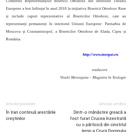
Comitetul Reprezentanților Bisericii Ortodoxe din interiorul Uniunii
Europene a fost înființat în anul 2010 la inițiativa Bisericii Ortodoxe Ruse
și include capuri reprezentative al Bisericilor Ortodoxe, care au
reprezentanți permanenți în interiorul Uniunii Europene: Patriarhia de
Moscova și Constantinopol; a Bisericilor Ortodoxe de Elada, Cipru și
România.
http://www.mospat.ru
traducere
Vitalii Mereuţanu – Magistru în Teologie
Articolul precedent
Articolul următor
În Iran continuă arestările
Dintr-o mănăstire greacă a
creștinilor
fost furat Crucea înzestrată
cu o părticică din cinstitul
lemn a Crucii Domnului