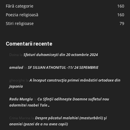
Fără categorie
160
Poezia religioasă
160
Stiri religioase
79
Comentarii recente
Sfaturi duhovnicești din 20 octombrie 2024
Doina
la
amalad
SF SILUAN ATHONITUL -11/ 24 SEPEMBRIE
la
A început construcţia primei mănăstiri ortodoxe din
gheorghe
la
Japonia
Radu Mungiu
Cu Sfinții odihnește Doamne sufletul nou
la
adormitei roabei Tale…
Despre păcatul malahiei (masturbării) şi
Crina Marina
la
onaniei (pazei de a nu avea copii)