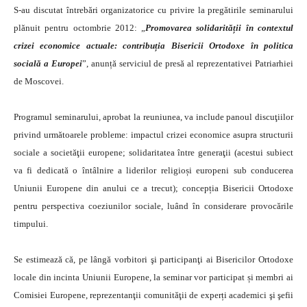
S-au discutat întrebări organizatorice cu privire la pregătirile seminarului
plănuit pentru octombrie 2012: „
Promovarea solidarității în contextul
crizei economice actuale: contribuția Bisericii Ortodoxe în politica
socială a Europei
”, anunță serviciul de presă al reprezentativei Patriarhiei
de Moscovei.
Programul seminarului, aprobat la reuniunea, va include panoul discuţiilor
privind următoarele probleme: impactul crizei economice asupra structurii
sociale a societăţii europene; solidaritatea între generaţii (acestui subiect
va fi dedicată o întâlnire a liderilor religioși europeni sub conducerea
Uniunii Europene din anului ce a trecut); concepția Bisericii Ortodoxe
pentru perspectiva coeziunilor sociale, luând în considerare provocările
timpului.
Se estimează că, pe lângă vorbitori şi participanţi ai Bisericilor Ortodoxe
locale din incinta Uniunii Europene, la seminar vor participat și membri ai
Comisiei Europene, reprezentanţii comunităţii de experți academici şi şefii