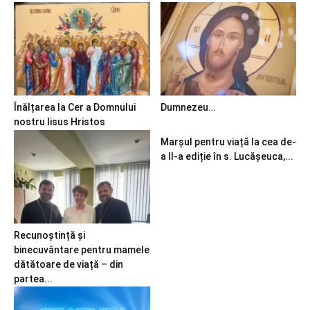
Înălțarea la Cer a Domnului
Dumnezeu…
nostru Iisus Hristos
Marșul pentru viață la cea de-
a II-a ediție în s. Lucășeuca,...
Recunoștință și
binecuvântare pentru mamele
dătătoare de viață – din
partea...