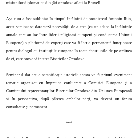
misiunilor diplomatice din ţări ortodoxe aflați la Bruxell.
Aşa cum a fost subliniat în timpul întâlnirii de protoiereul Antoniu Iliin,
acest seminar se datorează necesităţii de a crea (ca un adaos la întâlnirile
anuale care au loc între liderii religioași europeni şi conducerea Uniunii
Europene) o platformă de experţi care va fi într-o permanentă funcționare
pentru dialogul cu instituţiile europene în toate chestiunile de pe ordinea
de zi, care provocă interes Bisericilor Ortodoxe.
Seminarul dat are o semnificație istorică: acesta va fi primul eveniment
tematic organizat cu împreuna conlucrare a Comisiei Europene și a
Comitetului reprezentanților Bisericilor Ortodoxe din Uniunea Europeană
și în perspectiva, după părerea ambelor părți, va deveni un forum
consultativ și permanent.
***