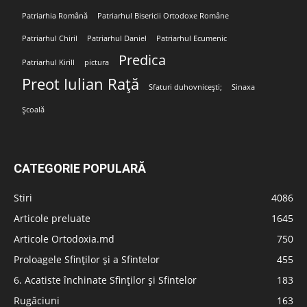
Patriarhia Română
Patriarhul Bisericii Ortodoxe Române
Patriarhul Chiril
Patriarhul Daniel
Patriarhul Ecumenic
Predica
Patriarhul Kirill
pictura
Preot Iulian Rață
Sfaturi duhovnicești;
Sinaxa
Școală
CATEGORIE POPULARĂ
Stiri
4086
Articole preluate
1645
Articole Ortodoxia.md
750
Proloagele Sfinților și a Sfintelor
455
6. Acatiste închinate Sfinților și Sfintelor
183
Rugăciuni
163