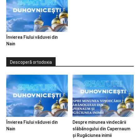
Învierea Fiului văduvei din
Nain
Descoperă ortodoxia
Învierea Fiului văduvei din
Despre minunea vindecării
Nain
slăbănogului din Capernaum
și Rugăciunea inimii