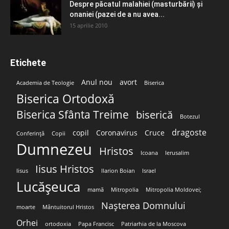
Despre păcatul malahiei (masturbării) şi
onaniei (pazei de a nu avea...
15 aprilie 2010
Etichete
Anul nou
avort
Academia de Teologie
Biserica
Biserica Ortodoxă
Biserica Sfânta Treime
biserică
Botezul
dragoste
copil
Coronavirus
Cruce
Conferință
Copii
Dumnezeu
Hristos
Icoana
Ierusalim
Iisus Hristos
Iisus
Ilarion Boian
Israel
Lucășeuca
mamă
Mitropolia
Mitropolia Moldovei;
Nașterea Domnului
moarte
Mântuitorul Hristos
Orhei
ortodoxia
Papa Francisc
Patriarhia de la Moscova