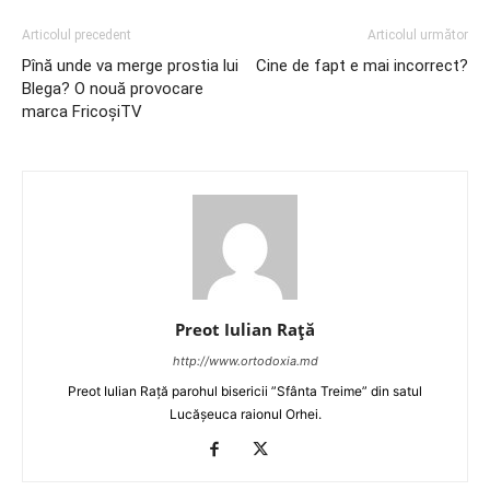
Articolul precedent
Articolul următor
Pînă unde va merge prostia lui
Cine de fapt e mai incorrect?
Blega? O nouă provocare
marca FricoşiTV
Preot Iulian Raţă
http://www.ortodoxia.md
Preot Iulian Rață parohul bisericii ”Sfânta Treime” din satul
Lucășeuca raionul Orhei.