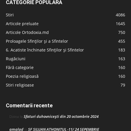
CATEGORIE POPULARĂ
Stiri
4086
Articole preluate
1645
Articole Ortodoxia.md
750
Proloagele Sfinților și a Sfintelor
455
6. Acatiste închinate Sfinților și Sfintelor
183
Rugăciuni
163
Fără categorie
160
Poezia religioasă
160
Stiri religioase
79
Comentarii recente
Sfaturi duhovnicești din 20 octombrie 2024
Doina
la
amalad
SF SILUAN ATHONITUL -11/ 24 SEPEMBRIE
la