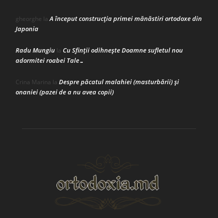
A început construcţia primei mănăstiri ortodoxe din
gheorghe
la
Japonia
Radu Mungiu
Cu Sfinții odihnește Doamne sufletul nou
la
adormitei roabei Tale…
Despre păcatul malahiei (masturbării) şi
Crina Marina
la
onaniei (pazei de a nu avea copii)