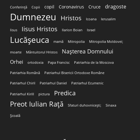
dragoste
copil
Coronavirus
Cruce
Conferință
Copii
Dumnezeu
Hristos
Icoana
Ierusalim
Iisus Hristos
Iisus
Ilarion Boian
Israel
Lucășeuca
mamă
Mitropolia
Mitropolia Moldovei;
Nașterea Domnului
moarte
Mântuitorul Hristos
Orhei
ortodoxia
Papa Francisc
Patriarhia de la Moscova
Patriarhia Română
Patriarhul Bisericii Ortodoxe Române
Patriarhul Chiril
Patriarhul Daniel
Patriarhul Ecumenic
Predica
Patriarhul Kirill
pictura
Preot Iulian Rață
Sfaturi duhovnicești;
Sinaxa
Școală