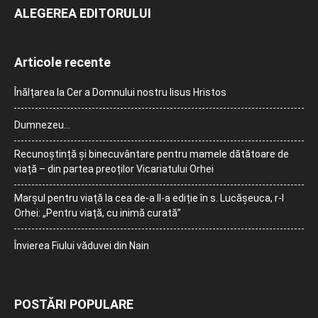
ALEGEREA EDITORULUI
Articole recente
Înălțarea la Cer a Domnului nostru Iisus Hristos
Dumnezeu…
Recunoștință și binecuvântare pentru mamele dătătoare de
viață – din partea preoților Vicariatului Orhei
Marșul pentru viață la cea de-a II-a ediție în s. Lucășeuca, r-l
Orhei: „Pentru viață, cu inimă curată”
Învierea Fiului văduvei din Nain
POSTĂRI POPULARE