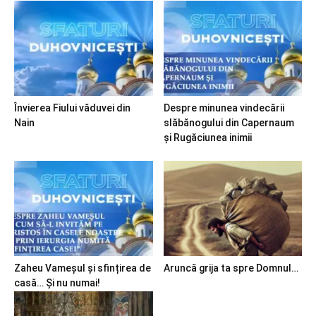
Învierea Fiului văduvei din
Despre minunea vindecării
Nain
slăbănogului din Capernaum
și Rugăciunea inimii
Zaheu Vameșul și sfințirea de
Aruncă grija ta spre Domnul…
casă… Și nu numai!