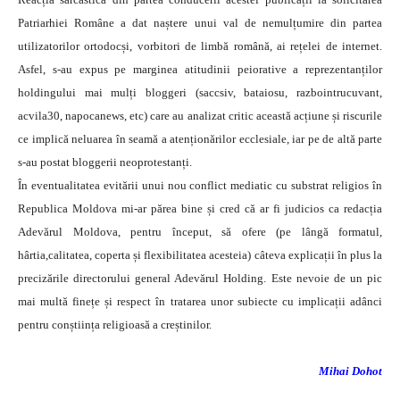
Patriarhiei Române a dat naștere unui val de nemulțumire din partea
utilizatorilor ortodocși, vorbitori de limbă română, ai rețelei de internet.
Asfel, s-au expus pe marginea atitudinii peiorative a reprezentanților
holdingului mai mulți bloggeri (saccsiv, bataiosu, razbointrucuvant,
acvila30, napocanews, etc) care au analizat critic această acțiune și riscurile
ce implică neluarea în seamă a atenționărilor ecclesiale, iar pe de altă parte
s-au postat bloggerii neoprotestanți.
În eventualitatea evitării unui nou conflict mediatic cu substrat religios în
Republica Moldova mi-ar părea bine și cred că ar fi judicios ca redacția
Adevărul Moldova, pentru început, să ofere (pe lângă formatul,
hârtia,calitatea, coperta și flexibilitatea acesteia) câteva explicații în plus la
precizările directorului general Adevărul Holding. Este nevoie de un pic
mai multă finețe și respect în tratarea unor subiecte cu implicații adânci
pentru conștiința religioasă a creștinilor.
Mihai Dohot