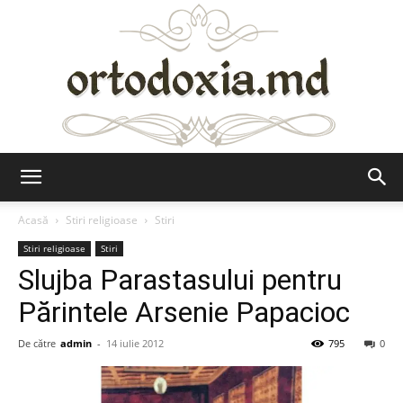
Ortodoxia.md
Acasă
Stiri religioase
Stiri
Stiri religioase
Stiri
Slujba Parastasului pentru
Părintele Arsenie Papacioc
De către
admin
-
14 iulie 2012
795
0