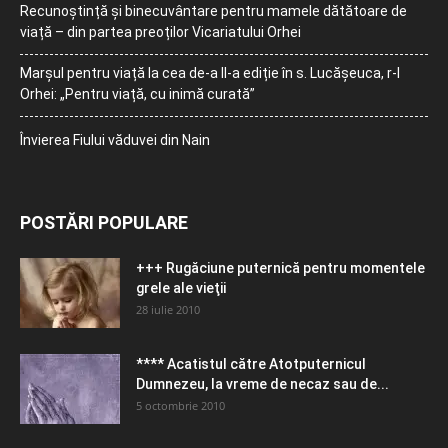
Recunoștință și binecuvântare pentru mamele dătătoare de
viață – din partea preoților Vicariatului Orhei
Marșul pentru viață la cea de-a II-a ediție în s. Lucășeuca, r-l
Orhei: „Pentru viață, cu inimă curată”
Învierea Fiului văduvei din Nain
POSTĂRI POPULARE
+++ Rugăciune puternică pentru momentele
grele ale vieţii
28 iulie 2010
**** Acatistul către Atotputernicul
Dumnezeu, la vreme de necaz sau de...
5 octombrie 2010