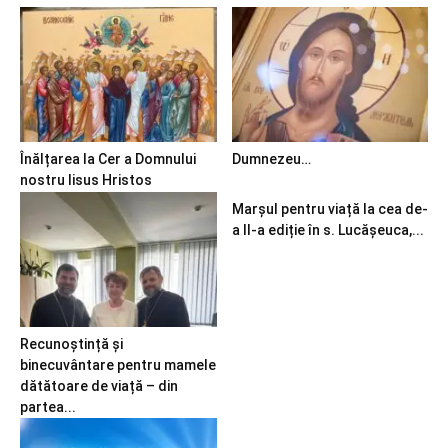
Înălțarea la Cer a Domnului
Dumnezeu…
nostru Iisus Hristos
Marșul pentru viață la cea de-
a II-a ediție în s. Lucășeuca,...
Recunoștință și
binecuvântare pentru mamele
dătătoare de viață – din
partea...