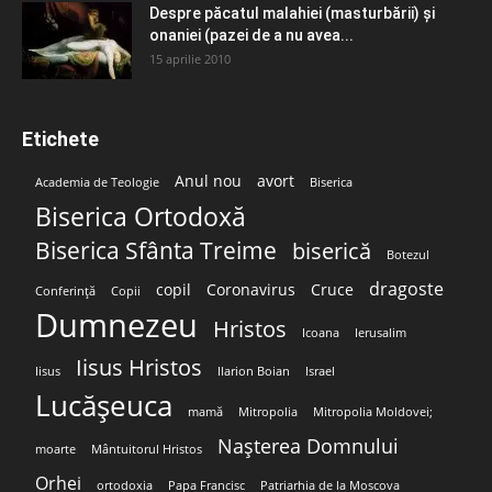
Despre păcatul malahiei (masturbării) şi
onaniei (pazei de a nu avea...
15 aprilie 2010
Etichete
Anul nou
avort
Academia de Teologie
Biserica
Biserica Ortodoxă
Biserica Sfânta Treime
biserică
Botezul
dragoste
copil
Coronavirus
Cruce
Conferință
Copii
Dumnezeu
Hristos
Icoana
Ierusalim
Iisus Hristos
Iisus
Ilarion Boian
Israel
Lucășeuca
mamă
Mitropolia
Mitropolia Moldovei;
Nașterea Domnului
moarte
Mântuitorul Hristos
Orhei
ortodoxia
Papa Francisc
Patriarhia de la Moscova