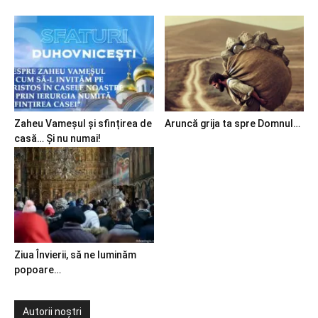
Zaheu Vameșul și sfințirea de
Aruncă grija ta spre Domnul…
casă… Și nu numai!
Ziua Învierii, să ne luminăm
popoare…
Autorii noștri