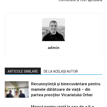
confiscate a fost aprobată
admin
ARTICOLE SIMILARE
DE LA ACELAȘI AUTOR
Recunoștință și binecuvântare pentru
mamele dătătoare de viață – din
partea preoților Vicariatului Orhei
Marșul pentru viață la cea de-a II-a