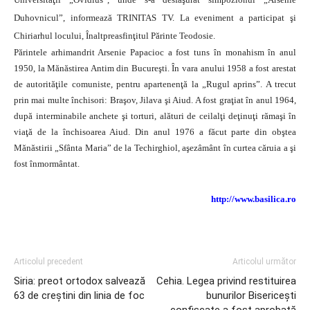
Duhovnicul”, informează TRINITAS TV. La eveniment a participat şi
Chiriarhul locului, Înaltpreasfinţitul Părinte Teodosie.
Părintele arhimandrit Arsenie Papacioc a fost tuns în monahism în anul
1950, la Mănăstirea Antim din Bucureşti. În vara anului 1958 a fost arestat
de autorităţile comuniste, pentru apartenenţă la „Rugul aprins”. A trecut
prin mai multe închisori: Braşov, Jilava şi Aiud. A fost graţiat în anul 1964,
după interminabile anchete şi torturi, alături de ceilalţi deţinuţi rămaşi în
viaţă de la închisoarea Aiud. Din anul 1976 a făcut parte din obştea
Mănăstirii „Sfânta Maria” de la Techirghiol, aşezâmânt în curtea căruia a şi
fost înmormântat.
http://www.basilica.ro
Articolul precedent
Articolul următor
Siria: preot ortodox salvează
Cehia. Legea privind restituirea
63 de creștini din linia de foc
bunurilor Bisericești