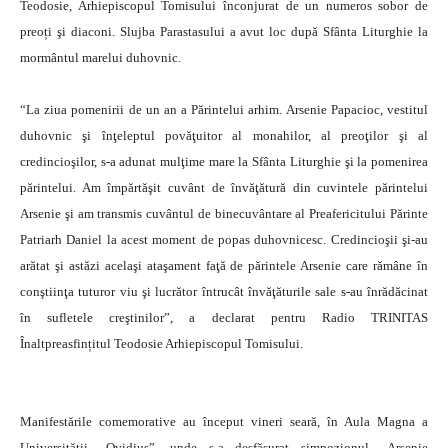
Teodosie, Arhiepiscopul Tomisului înconjurat de un numeros sobor de
preoți şi diaconi.
Slujba Parastasului a avut loc după Sfânta Liturghie la
mormântul marelui duhovnic.
“La ziua pomenirii de un an a Părintelui arhim. Arsenie Papacioc, vestitul
duhovnic şi înţeleptul povăţuitor al monahilor, al preoţilor şi al
credincioşilor, s-a adunat mulţime mare la Sfânta Liturghie şi la pomenirea
părintelui. Am împărtăşit cuvânt de învăţătură din cuvintele părintelui
Arsenie şi am transmis cuvântul de binecuvântare al Preafericitului Părinte
Patriarh Daniel la acest moment de popas duhovnicesc. Credincioşii şi-au
arătat şi astăzi acelaşi ataşament faţă de părintele Arsenie care rămâne în
conştiinţa tuturor viu şi lucrător întrucât învăţăturile sale s-au înrădăcinat
în sufletele creştinilor”, a declarat pentru Radio TRINITAS
Înaltpreasfințitul Teodosie Arhiepiscopul Tomisului.
Manifestările comemorative au început vineri seară, în Aula Magna a
Universităţii „Ovidius”, unde s-a desfăşurat simpozionul „Arsenie