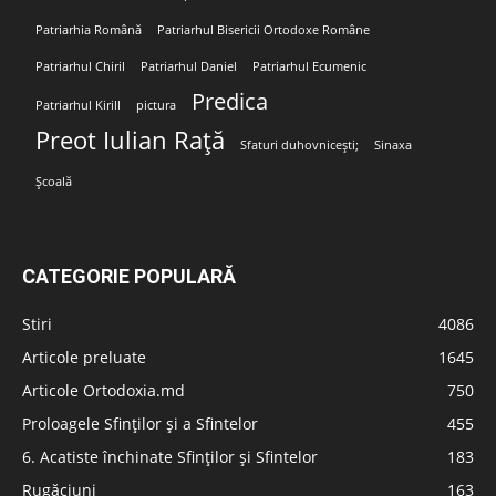
Patriarhia Română
Patriarhul Bisericii Ortodoxe Române
Patriarhul Chiril
Patriarhul Daniel
Patriarhul Ecumenic
Predica
Patriarhul Kirill
pictura
Preot Iulian Rață
Sfaturi duhovnicești;
Sinaxa
Școală
CATEGORIE POPULARĂ
Stiri
4086
Articole preluate
1645
Articole Ortodoxia.md
750
Proloagele Sfinților și a Sfintelor
455
6. Acatiste închinate Sfinților și Sfintelor
183
Rugăciuni
163