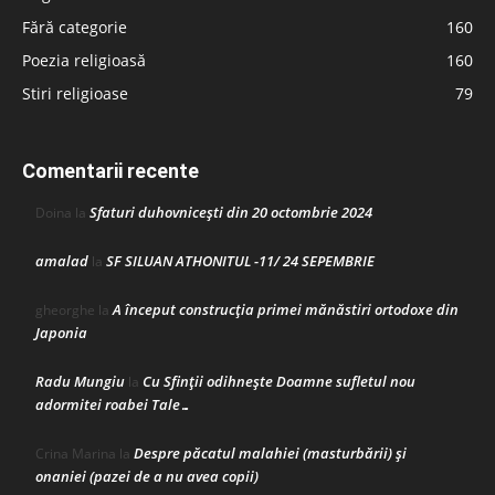
Fără categorie
160
Poezia religioasă
160
Stiri religioase
79
Comentarii recente
Sfaturi duhovnicești din 20 octombrie 2024
Doina
la
amalad
SF SILUAN ATHONITUL -11/ 24 SEPEMBRIE
la
A început construcţia primei mănăstiri ortodoxe din
gheorghe
la
Japonia
Radu Mungiu
Cu Sfinții odihnește Doamne sufletul nou
la
adormitei roabei Tale…
Despre păcatul malahiei (masturbării) şi
Crina Marina
la
onaniei (pazei de a nu avea copii)