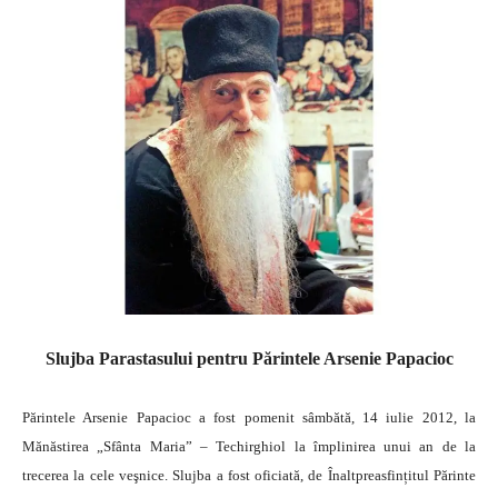
Slujba Parastasului pentru Părintele Arsenie Papacioc
Părintele Arsenie Papacioc a fost pomenit sâmbătă, 14 iulie 2012, la
Mănăstirea „Sfânta Maria” – Techirghiol la împlinirea unui an de la
trecerea la cele veşnice. Slujba a fost oficiată, de Înaltpreasfințitul Părinte