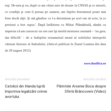
toţi. De-asta şi eu, după ce am văzut sute de dosare la CNSAS şi ce mizerii,
ce condiţii şi cum îi presau pe oameni, am înţeles fenomenul poate mai
bine decât alţii. Şi mă gândesc ce l-a determinat pe acel om să scrie, la ce
presiuni a fost supus’. După întâlnirea cu Mihai Plămădeală, rămân cu
impresia că am cunoscut un om care îşi merită misiunea asumată – ‘nu grea,
dar dificilă’ – de a îndeplini testamentul moral al nobilului mitropolit
cărturar Antonie al Ardealului. (Articol publicat în Ziarul Lumina din data
de 29 august 2012)
www.basilica.ro
Articolul precedent
Articolul următor
Catolicii din Irlanda luptă
Părintele Arsenie Boca despre
împotriva legalizării crimei
Sfintii Brâncoveni (Video)
avortului