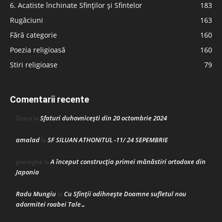
6. Acatiste închinate Sfinților și Sfintelor
183
Rugăciuni
163
Fără categorie
160
Poezia religioasă
160
Stiri religioase
79
Comentarii recente
Sfaturi duhovnicești din 20 octombrie 2024
Doina
la
amalad
SF SILUAN ATHONITUL -11/ 24 SEPEMBRIE
la
A început construcţia primei mănăstiri ortodoxe din
gheorghe
la
Japonia
Radu Mungiu
Cu Sfinții odihnește Doamne sufletul nou
la
adormitei roabei Tale…