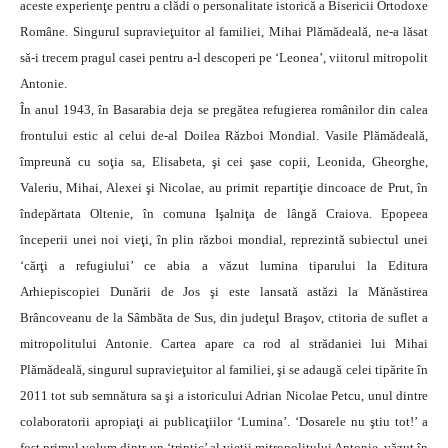
aceste experienţe pentru a clădi o personalitate istorică a Bisericii Ortodoxe
Române. Singurul supravieţuitor al familiei, Mihai Plămădeală, ne-a lăsat
să-i trecem pragul casei pentru a-l descoperi pe ‘Leonea’, viitorul mitropolit
Antonie.
În anul 1943, în Basarabia deja se pregătea refugierea românilor din calea
frontului estic al celui de-al Doilea Război Mondial. Vasile Plămădeală,
împreună cu soţia sa, Elisabeta, şi cei şase copii, Leonida, Gheorghe,
Valeriu, Mihai, Alexei şi Nicolae, au primit repartiţie dincoace de Prut, în
îndepărtata Oltenie, în comuna Işalniţa de lângă Craiova. Epopeea
începerii unei noi vieţi, în plin război mondial, reprezintă subiectul unei
‘cărţi a refugiului’ ce abia a văzut lumina tiparului la Editura
Arhiepiscopiei Dunării de Jos şi este lansată astăzi la Mănăstirea
Brâncoveanu de la Sâmbăta de Sus, din judeţul Braşov, ctitoria de suflet a
mitropolitului Antonie. Cartea apare ca rod al strădaniei lui Mihai
Plămădeală, singurul supravieţuitor al familiei, şi se adaugă celei tipărite în
2011 tot sub semnătura sa şi a istoricului Adrian Nicolae Petcu, unul dintre
colaboratorii apropiaţi ai publicaţiilor ‘Lumina’. ‘Dosarele nu ştiu tot!’ a
fost primul volum dintr-un ‘triptic’ al vieţii mitropolitului Antonie, văzut în