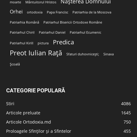
Nașterea Domnului
moarte
Mântuitorul Hristos
Orhei
ortodoxia
Papa Francisc
Patriarhia de la Moscova
Patriarhia Română
Patriarhul Bisericii Ortodoxe Române
Patriarhul Chiril
Patriarhul Daniel
Patriarhul Ecumenic
Predica
Patriarhul Kirill
pictura
Preot Iulian Rață
Sfaturi duhovnicești;
Sinaxa
Școală
CATEGORIE POPULARĂ
Stiri
4086
Articole preluate
1645
Articole Ortodoxia.md
750
Proloagele Sfinților și a Sfintelor
455