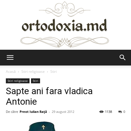
Ortodoxia.md
Acasă
Stiri religioase
Stiri
Stiri religioase
Stiri
Sapte ani fara vladica
Antonie
De către
Preot Iulian Raţă
-
29 august 2012
1138
0