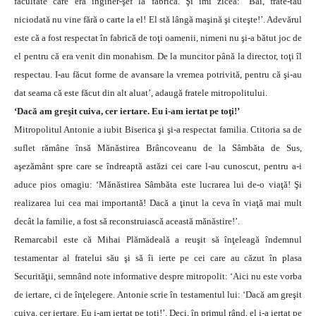
facultate care era inginer-şef la fabrică. Şi îmi zicea: ‘Băi, frate-tău
niciodată nu vine fără o carte la el! El stă lângă maşină şi citeşte!’. Adevărul
este că a fost respectat în fabrică de toţi oamenii, nimeni nu şi-a bătut joc de
el pentru că era venit din monahism. De la muncitor până la director, toţi îl
respectau. I-au făcut forme de avansare la vremea potrivită, pentru că şi-au
dat seama că este făcut din alt aluat’, adaugă fratele mitropolitului.
‘Dacă am greşit cuiva, cer iertare. Eu i-am iertat pe toţi!’
Mitropolitul Antonie a iubit Biserica şi şi-a respectat familia. Ctitoria sa de
suflet rămâne însă Mănăstirea Brâncoveanu de la Sâmbăta de Sus,
aşezământ spre care se îndreaptă astăzi cei care l-au cunoscut, pentru a-i
aduce pios omagiu: ‘Mănăstirea Sâmbăta este lucrarea lui de-o viaţă! Şi
realizarea lui cea mai importantă! Dacă a ţinut la ceva în viaţă mai mult
decât la familie, a fost să reconstruiască această mănăstire!’.
Remarcabil este că Mihai Plămădeală a reuşit să înţeleagă îndemnul
testamentar al fratelui său şi să îi ierte pe cei care au căzut în plasa
Securităţii, semnând note informative despre mitropolit: ‘Aici nu este vorba
de iertare, ci de înţelegere. Antonie scrie în testamentul lui: ‘Dacă am greşit
cuiva, cer iertare. Eu i-am iertat pe toţi!’. Deci, în primul rând, el i-a iertat pe