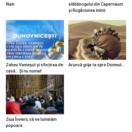
Nain
slăbănogului din Capernaum
și Rugăciunea inimii
Zaheu Vameșul și sfințirea de
Aruncă grija ta spre Domnul…
casă… Și nu numai!
Ziua Învierii, să ne luminăm
popoare…