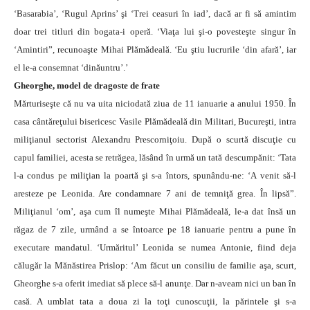
‘Basarabia’, ‘Rugul Aprins’ şi ‘Trei ceasuri în iad’, dacă ar fi să amintim
doar trei titluri din bogata-i operă. ‘Viaţa lui şi-o povesteşte singur în
‘Amintiri”, recunoaşte Mihai Plămădeală. ‘Eu ştiu lucrurile ‘din afară’, iar
el le-a consemnat ‘dinăuntru’.’
Gheorghe, model de dragoste de frate
Mărturiseşte că nu va uita niciodată ziua de 11 ianuarie a anului 1950. În
casa cântăreţului bisericesc Vasile Plămădeală din Militari, Bucureşti, intra
miliţianul sectorist Alexandru Prescorniţoiu. După o scurtă discuţie cu
capul familiei, acesta se retrăgea, lăsând în urmă un tată descumpănit: ‘Tata
l-a condus pe miliţian la poartă şi s-a întors, spunându-ne: ‘A venit să-l
aresteze pe Leonida. Are condamnare 7 ani de temniţă grea. În lipsă”.
Miliţianul ‘om’, aşa cum îl numeşte Mihai Plămădeală, le-a dat însă un
răgaz de 7 zile, urmând a se întoarce pe 18 ianuarie pentru a pune în
executare mandatul. ‘Urmăritul’ Leonida se numea Antonie, fiind deja
călugăr la Mănăstirea Prislop: ‘Am făcut un consiliu de familie aşa, scurt,
Gheorghe s-a oferit imediat să plece să-l anunţe. Dar n-aveam nici un ban în
casă. A umblat tata a doua zi la toţi cunoscuţii, la părintele şi s-a