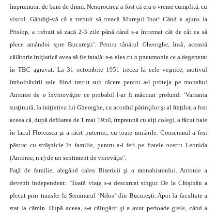
împrumutat de bani de drum. Nenorocirea a fost că era o vreme cumplită, cu
viscol. Gândiţi-vă că a trebuit să treacă Mureşul înot! Când a ajuns la
Prislop, a trebuit să zacă 2-3 zile până când s-a întremat cât de cât ca să
plece amândoi spre Bucureşti’. Pentru tânărul Gheorghe, însă, această
călătorie iniţiatică avea să fie fatală: s-a ales cu o pneumonie ce a degenerat
în TBC agravat. La 31 octombrie 1951 trecea la cele veşnice, motivul
îmbolnăvirii sale fiind trecut sub tăcere pentru a-l proteja pe monahul
Antonie de o învinovăţire ce probabil l-ar fi măcinat profund: ‘Varianta
susţinută, la iniţiativa lui Gheorghe, cu acordul părinţilor şi al fraţilor, a fost
aceea că, după defilarea de 1 mai 1950, împreună cu alţi colegi, a făcut baie
în lacul Floreasca şi a răcit puternic, cu toate urmările. Consemnul a fost
păstrat cu străşnicie în familie, pentru a-l feri pe fratele nostru Leonida
(Antonie, n.r.) de un sentiment de vinovăţie’.
Faţă de familie, alegând calea Bisericii şi a monahismului, Antonie a
devenit independent: ‘Toată viaţa s-a descurcat singur. De la Chişinău a
plecat prin transfer la Seminarul ‘Nifon’ din Bucureşti. Apoi la facultate a
stat la cămin. După aceea, s-a călugărit şi a avut perioade grele, când a