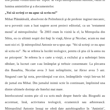
lumina amintirilor şi a documentelor.
„Voi să scrieţi ce nu apuc să scriu eu!”
Mihai Plămădeală, absolvent de Politehnică şi de profesie inginer mecanic,
ne-a povestit cum a luat naştere acest proiect editorial, ca un ‘testament
moral’ al mitropolitului: ‘În 2003 eram în vizită la el, la Mitropolia din
Sibiu, eu cu ultimii noştri doi fraţi în viaţă, Alexe şi Nicolae; acum nu mai
sunt nici ei. Şi mitropolitul Antonie ne-a spus aşa: ‘Voi să scrieţi ce nu apuc
să scriu eu!’. Nu se referea la lucrări teologice, pentru că ştia că la astea nu
ne pricepem’. Se referea la o carte a vieţii, a exilului şi a suferinţei întru
răbdare, la lucruri care s-au întâmplat şi trebuie consemnate. La plecarea
din Basarbia, Nicolae avea 3 luni neîmplinite, iar Alexe avea 5 ani.
Singurul care îşi nota, providenţial s-ar zice, întâmplările vieţii într-un fel
de jurnal era Mihai. Din jurnalul inimii scrie în continuare, împlinind una
dintre ultimele dorinţe ale fratelui mai mare.
Interlocutorul nostru ştie că s-a scris mult despre fratele său. Biografii au
accentuat, însă, activitatea teologică, ecumenică sau arhierească.
Mitropolitul Antonie însuşi ne oferă date autobiografice în ‘Amintiri’,