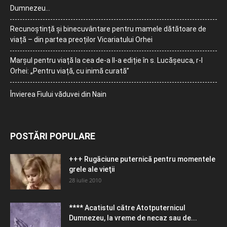
Dumnezeu…
Recunoștință și binecuvântare pentru mamele dătătoare de
viață – din partea preoților Vicariatului Orhei
Marșul pentru viață la cea de-a II-a ediție în s. Lucășeuca, r-l
Orhei: „Pentru viață, cu inimă curată”
Învierea Fiului văduvei din Nain
POSTĂRI POPULARE
+++ Rugăciune puternică pentru momentele
grele ale vieţii
28 iulie 2010
**** Acatistul către Atotputernicul
Dumnezeu, la vreme de necaz sau de...