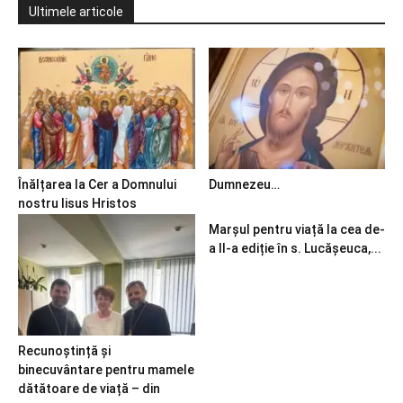
Ultimele articole
Înălțarea la Cer a Domnului
Dumnezeu…
nostru Iisus Hristos
Marșul pentru viață la cea de-
a II-a ediție în s. Lucășeuca,...
Recunoștință și
binecuvântare pentru mamele
dătătoare de viață – din