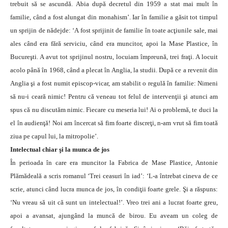
trebuit să se ascundă. Abia după decretul din 1959 a stat mai mult în
familie, când a fost alungat din monahism’. Iar în familie a găsit tot timpul
un sprijin de nădejde: ‘A fost sprijinit de familie în toate acţiunile sale, mai
ales când era fără serviciu, când era muncitor, apoi la Mase Plastice, în
Bucureşti. A avut tot sprijinul nostru, locuiam împreună, trei fraţi. A locuit
acolo până în 1968, când a plecat în Anglia, la studii. După ce a revenit din
Anglia şi a fost numit episcop-vicar, am stabilit o regulă în familie: Nimeni
să nu-i ceară nimic! Pentru că veneau tot felul de intervenţii şi atunci am
spus că nu discutăm nimic. Fiecare cu meseria lui! Ai o problemă, te duci la
el în audienţă! Noi am încercat să fim foarte discreţi, n-am vrut să fim toată
ziua pe capul lui, la mitropolie’.
Intelectual chiar şi la munca de jos
În perioada în care era muncitor la Fabrica de Mase Plastice, Antonie
Plămădeală a scris romanul ‘Trei ceasuri în iad’: ‘L-a întrebat cineva de ce
scrie, atunci când lucra munca de jos, în condiţii foarte grele. Şi a răspuns:
‘Nu vreau să uit că sunt un intelectual!’. Vreo trei ani a lucrat foarte greu,
apoi a avansat, ajungând la muncă de birou. Eu aveam un coleg de