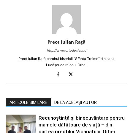
Preot Iulian Raţă
http://www.ortodoxia.md
Preot Iulian Rață parohul bisericii ”Sfânta Treime” din satul
Lucășeuca raionul Orhei.
ARTICOLE SIMILARE
DE LA ACELAȘI AUTOR
Recunoștință și binecuvântare pentru
mamele dătătoare de viață – din
partea preoților Vicariatului Orhei