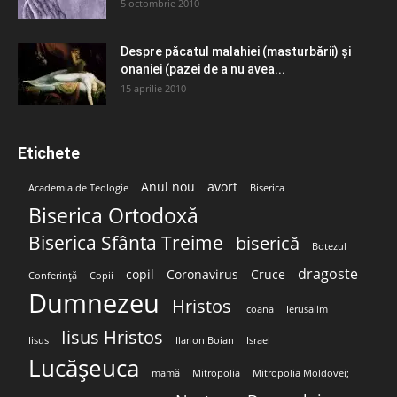
5 octombrie 2010
Despre păcatul malahiei (masturbării) şi
onaniei (pazei de a nu avea...
15 aprilie 2010
Etichete
Anul nou
avort
Academia de Teologie
Biserica
Biserica Ortodoxă
Biserica Sfânta Treime
biserică
Botezul
dragoste
copil
Coronavirus
Cruce
Conferință
Copii
Dumnezeu
Hristos
Icoana
Ierusalim
Iisus Hristos
Iisus
Ilarion Boian
Israel
Lucășeuca
mamă
Mitropolia
Mitropolia Moldovei;