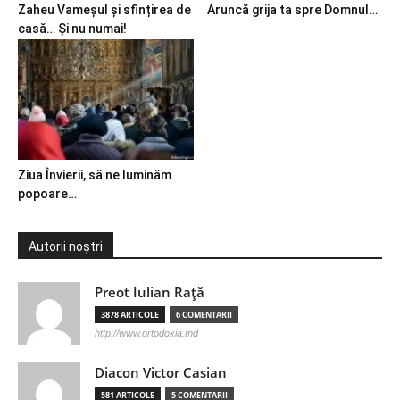
Zaheu Vameșul și sfințirea de
Aruncă grija ta spre Domnul…
casă… Și nu numai!
Ziua Învierii, să ne luminăm
popoare…
Autorii noștri
Preot Iulian Raţă
3878 ARTICOLE
6 COMENTARII
http://www.ortodoxia.md
Diacon Victor Casian
581 ARTICOLE
5 COMENTARII