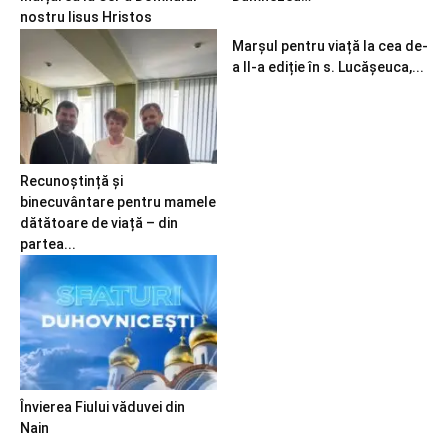
nostru Iisus Hristos
Marșul pentru viață la cea de-
a II-a ediție în s. Lucășeuca,...
Recunoștință și
binecuvântare pentru mamele
dătătoare de viață – din
partea...
Învierea Fiului văduvei din
Nain