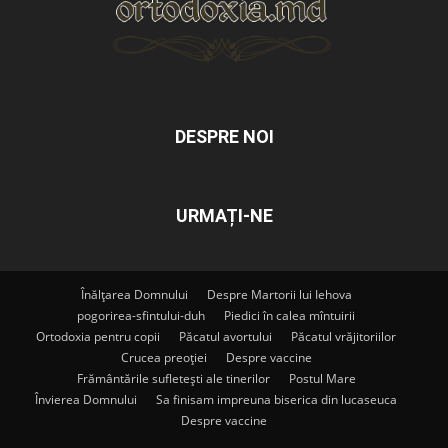
DESPRE NOI
URMAȚI-NE
Înălțarea Domnului
Despre Martorii lui Iehova
pogorirea-sfintului-duh
Piedici în calea mîntuirii
Ortodoxia pentru copii
Păcatul avortului
Păcatul vrăjitoriilor
Crucea preoției
Despre vaccine
Frământările sufletești ale tinerilor
Postul Mare
Învierea Domnului
Sa finisam impreuna biserica din lucaseuca
Despre vaccine