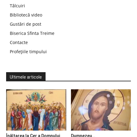
Tâlcuiri
Bibliotecă video
Gustări de post
Biserica Sfinta Treime
Contacte
Profețiile timpului
Ultimele articole
Înălțarea la Cer a Domnului
Dumnezeu…