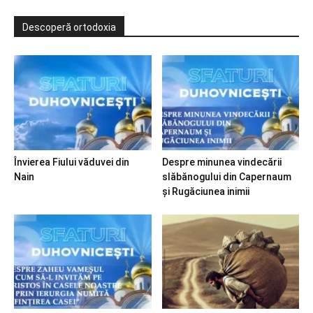
Descoperă ortodoxia
Învierea Fiului văduvei din
Despre minunea vindecării
Nain
slăbănogului din Capernaum
și Rugăciunea inimii