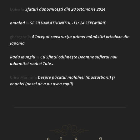
Sfaturi duhovnicești din 20 octombrie 2024
Doina
la
amalad
SF SILUAN ATHONITUL -11/ 24 SEPEMBRIE
la
A început construcţia primei mănăstiri ortodoxe din
gheorghe
la
Japonia
Radu Mungiu
Cu Sfinții odihnește Doamne sufletul nou
la
adormitei roabei Tale…
Despre păcatul malahiei (masturbării) şi
Crina Marina
la
onaniei (pazei de a nu avea copii)