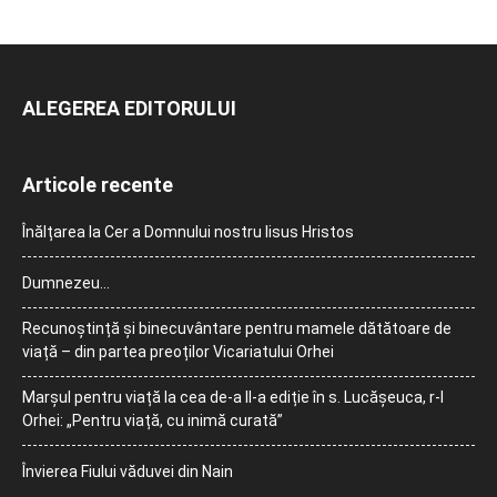
ALEGEREA EDITORULUI
Articole recente
Înălțarea la Cer a Domnului nostru Iisus Hristos
Dumnezeu…
Recunoștință și binecuvântare pentru mamele dătătoare de
viață – din partea preoților Vicariatului Orhei
Marșul pentru viață la cea de-a II-a ediție în s. Lucășeuca, r-l
Orhei: „Pentru viață, cu inimă curată”
Învierea Fiului văduvei din Nain