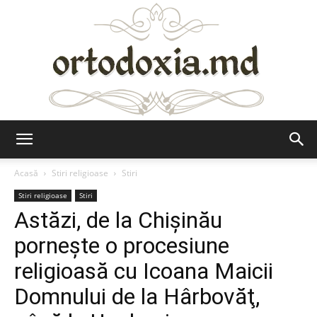
Ortodoxia.md
Acasă
Stiri religioase
Stiri
Stiri religioase
Stiri
Astăzi, de la Chişinău
porneşte o procesiune
religioasă cu Icoana Maicii
Domnului de la Hârbovăţ,