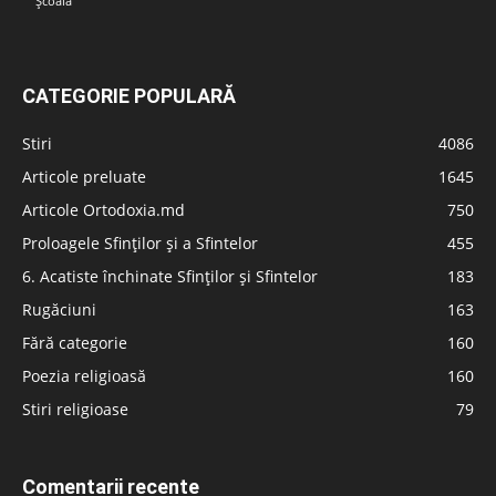
Școală
CATEGORIE POPULARĂ
Stiri
4086
Articole preluate
1645
Articole Ortodoxia.md
750
Proloagele Sfinților și a Sfintelor
455
6. Acatiste închinate Sfinților și Sfintelor
183
Rugăciuni
163
Fără categorie
160
Poezia religioasă
160
Stiri religioase
79
Comentarii recente