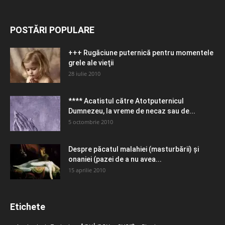
POSTĂRI POPULARE
+++ Rugăciune puternică pentru momentele
grele ale vieţii
28 iulie 2010
**** Acatistul către Atotputernicul
Dumnezeu, la vreme de necaz sau de...
5 octombrie 2010
Despre păcatul malahiei (masturbării) şi
onaniei (pazei de a nu avea...
15 aprilie 2010
Etichete