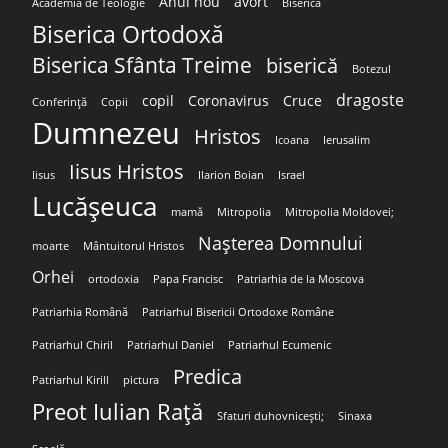
Anul nou
avort
Academia de Teologie
Biserica
Biserica Ortodoxă
Biserica Sfânta Treime
biserică
Botezul
dragoste
copil
Coronavirus
Cruce
Conferință
Copii
Dumnezeu
Hristos
Icoana
Ierusalim
Iisus Hristos
Iisus
Ilarion Boian
Israel
Lucășeuca
mamă
Mitropolia
Mitropolia Moldovei;
Nașterea Domnului
moarte
Mântuitorul Hristos
Orhei
ortodoxia
Papa Francisc
Patriarhia de la Moscova
Patriarhia Română
Patriarhul Bisericii Ortodoxe Române
Patriarhul Chiril
Patriarhul Daniel
Patriarhul Ecumenic
Predica
Patriarhul Kirill
pictura
Preot Iulian Rață
Sfaturi duhovnicești;
Sinaxa