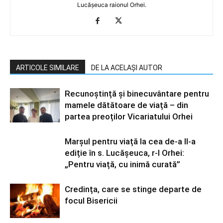
Lucășeuca raionul Orhei.
ARTICOLE SIMILARE
DE LA ACELAȘI AUTOR
Recunoștință și binecuvântare pentru
mamele dătătoare de viață – din
partea preoților Vicariatului Orhei
Marșul pentru viață la cea de-a II-a
ediție în s. Lucășeuca, r-l Orhei:
„Pentru viață, cu inimă curată”
Credința, care se stinge departe de
focul Bisericii