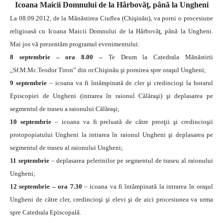
Icoana Maicii Domnului de la Hârbovăţ, până la Ungheni
La 08.09.2012, de la Mănăstirea Ciuflea (Chişinău), va porni o procesiune
religioasă cu Icoana Maicii Domnului de la Hârbovăţ, până la Ungheni.
Mai jos vă prezentăm programul evenimentului:
8 septembrie – ora 8.00 –
Te Deum la Catedrala Mănăstirii
„Sf.M.Mc.Teodor Tiron” din or.Chişinău şi pornirea spre oraşul Ungheni;
9 septembrie
– icoana va fi întâmpinată de cler şi credincioşi la hotarul
Episcopiei de Ungheni (intrarea în raionul Călăraşi) şi deplasarea pe
segmentul de traseu a raionului Călăraşi;
10 septembrie
– icoana va fi preluată de către preoţii şi credincioşii
protopopiatului Ungheni la intrarea în raionul Ungheni şi deplasarea pe
segmentul de traseu al raionului Ungheni;
11 septembrie
– deplasarea pelerinilor pe segmentul de traseu al raionului
Ungheni;
12 septembrie – ora 7.30
– icoana va fi întâmpinată la intrarea în oraşul
Ungheni de către cler, credincioşi şi elevi şi de aici procesiunea va urma
spre Catedrala Episcopală.