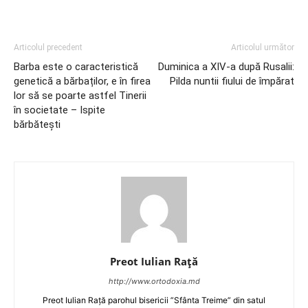
Articolul precedent
Articolul următor
Barba este o caracteristică
Duminica a XIV-a după Rusalii:
genetică a bărbaților, e în firea
Pilda nuntii fiului de împărat
lor să se poarte astfel Tinerii
în societate – Ispite
bărbătești
Preot Iulian Raţă
http://www.ortodoxia.md
Preot Iulian Rață parohul bisericii ”Sfânta Treime” din satul