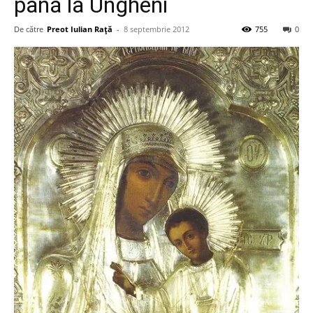
până la Ungheni
De către
Preot Iulian Raţă
-
8 septembrie 2012
755
0