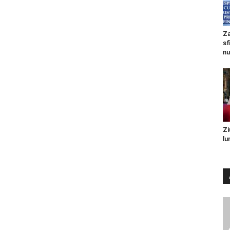
Za
sf
nu
Zi
lu