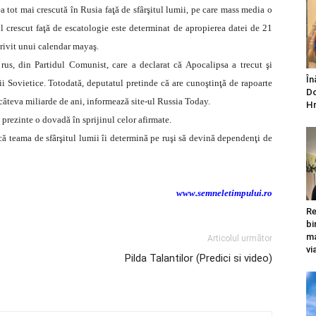
a tot mai crescută în Rusia faţă de sfârşitul lumii, pe care mass media o
l crescut faţă de escatologie este determinat de apropierea datei de 21
otrivit unui calendar mayaş.
rus, din Partidul Comunist, care a declarat că Apocalipsa a trecut şi
În
i Sovietice. Totodată, deputatul pretinde că are cunoştinţă de rapoarte
Do
 câteva miliarde de ani, informează site-ul Russia Today.
Hr
ă prezinte o dovadă în sprijinul celor afirmate.
că teama de sfârşitul lumii îi determină pe ruşi să devină dependenţi de
www.semneletimpului.ro
Re
bi
ma
Articolul următor
vi
Pilda Talantilor (Predici si video)