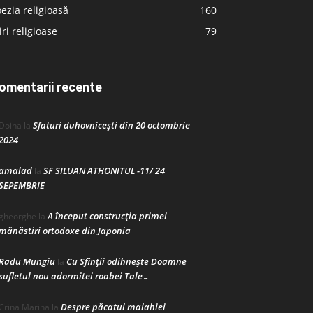
ezia religioasă
160
iri religioase
79
omentarii recente
Sfaturi duhovnicești din 20 octombrie
Doina
la
2024
amalad
SF SILUAN ATHONITUL -11/ 24
la
SEPEMBRIE
A început construcţia primei
gheorghe
la
mănăstiri ortodoxe din Japonia
Radu Mungiu
Cu Sfinții odihnește Doamne
la
sufletul nou adormitei roabei Tale…
Despre păcatul malahiei
Crina Marina
la