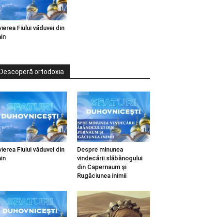
vierea Fiului văduvei din
in
Descoperă ortodoxia
vierea Fiului văduvei din
Despre minunea
in
vindecării slăbănogului
din Capernaum și
Rugăciunea inimii