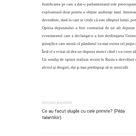
Justificarea pe care a dat-o parlamentarul este preocupare
exploatează doar pentru a obţine audienţe mari. Interesu
decembrie, dată la care se crede că este sfârşitul lumii, p
Opinia deputatului a fost contrazisă de un alt deputat 
evenimentul care a declanşat-o a fost desfiinţarea Uniuni
ştiinţifice care atestă că pământul va mai exista cel puţin
Însă el a evitat să dea un răspuns atunci când i s-a cerut s
Un sondaj de opinie realizat recent în Rusia a dezvăluit 
alcool şi droguri, dar şi mai predispuşi să se sinucidă.
Articolul precedent
Ce au facut slugile cu cele primite? (Pilda
talantilor)