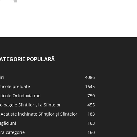
ATEGORIE POPULARĂ
iri
4086
ticole preluate
1645
ticole Ortodoxia.md
750
oloagele Sfinților și a Sfintelor
455
 Acatiste închinate Sfinților și Sfintelor
183
ugăciuni
163
ră categorie
160