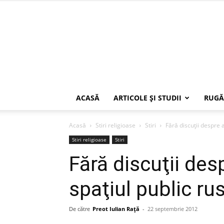
ACASĂ
ARTICOLE ŞI STUDII
RUGĂ
Acasă
Stiri religioase
Stiri
Fără discuţii despre 
Stiri religioase
Stiri
Fără discuţii des
spaţiul public ru
De către
Preot Iulian Raţă
-
22 septembrie 2012