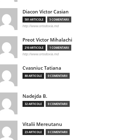
Diacon Victor Casian
581 ARTICOLE
5 COMENTARII
http://www.ortodoxia.md
Preot Victor Mihalachi
210 ARTICOLE
1 COMENTARII
http://www.ortodoxia.md
Cvasniuc Tatiana
88 ARTICOLE
0 COMENTARII
Nadejda B.
32 ARTICOLE
0 COMENTARII
Vitalii Mereutanu
23 ARTICOLE
0 COMENTARII