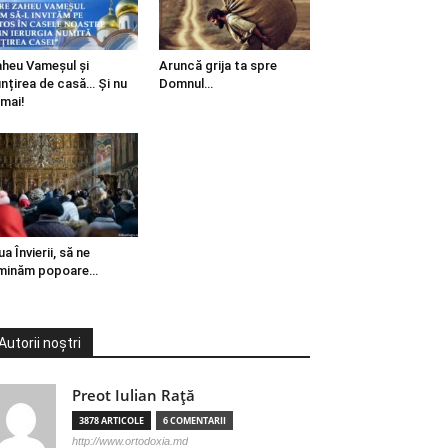
heu Vameșul și
Aruncă grija ta spre
ințirea de casă… Și nu
Domnul…
mai!
ua Învierii, să ne
minăm popoare…
Autorii noștri
Preot Iulian Raţă
3878 ARTICOLE
6 COMENTARII
http://www.ortodoxia.md