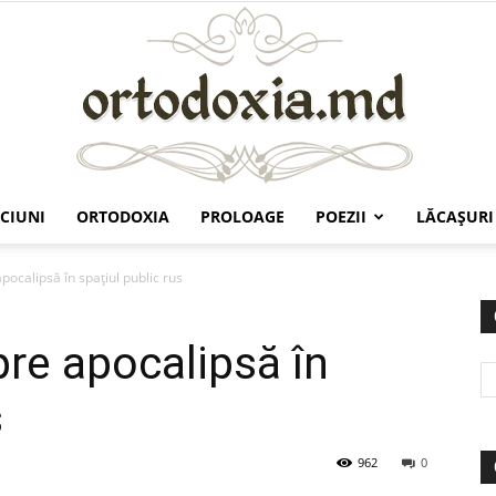
CIUNI
ORTODOXIA
PROLOAGE
POEZII
LĂCAŞURI
Ortodoxia.md
apocalipsă în spaţiul public rus
pre apocalipsă în
s
962
0