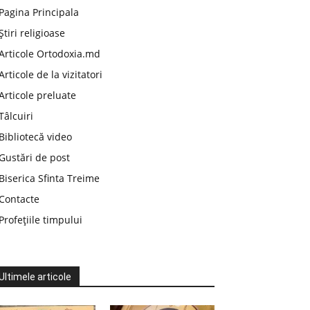
Pagina Principala
Știri religioase
Articole Ortodoxia.md
Articole de la vizitatori
Articole preluate
Tâlcuiri
Bibliotecă video
Gustări de post
Biserica Sfinta Treime
Contacte
Profețiile timpului
Ultimele articole