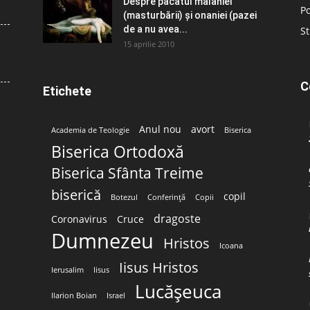
Despre păcatul malahiei
Po
(masturbării) şi onaniei (pazei
de a nu avea...
St
15 aprilie 2010
C
Etichete
Anul nou
avort
Academia de Teologie
Biserica
Biserica Ortodoxă
Biserica Sfânta Treime
biserică
copil
Botezul
Conferință
Copii
dragoste
Coronavirus
Cruce
Dumnezeu
Hristos
Icoana
Iisus Hristos
Ierusalim
Iisus
Lucășeuca
Ilarion Boian
Israel