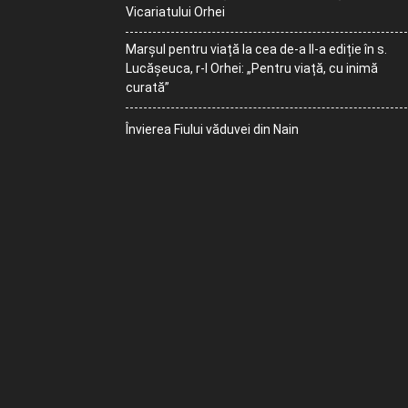
Vicariatului Orhei
Marșul pentru viață la cea de-a II-a ediție în s.
Lucășeuca, r-l Orhei: „Pentru viață, cu inimă
curată”
Învierea Fiului văduvei din Nain