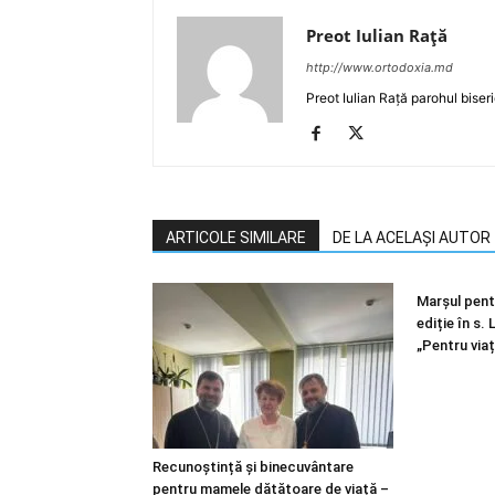
Preot Iulian Raţă
http://www.ortodoxia.md
Preot Iulian Rață parohul biser
ARTICOLE SIMILARE
DE LA ACELAȘI AUTOR
Marșul pentr
ediție în s.
„Pentru viaț
Recunoștință și binecuvântare
pentru mamele dătătoare de viață –