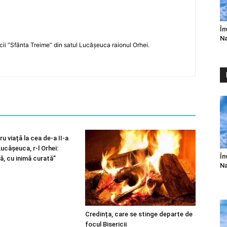
În
Na
icii ”Sfânta Treime” din satul Lucășeuca raionul Orhei.
u viață la cea de-a II-a
 Lucășeuca, r-l Orhei:
În
ă, cu inimă curată”
Na
Credința, care se stinge departe de
focul Bisericii