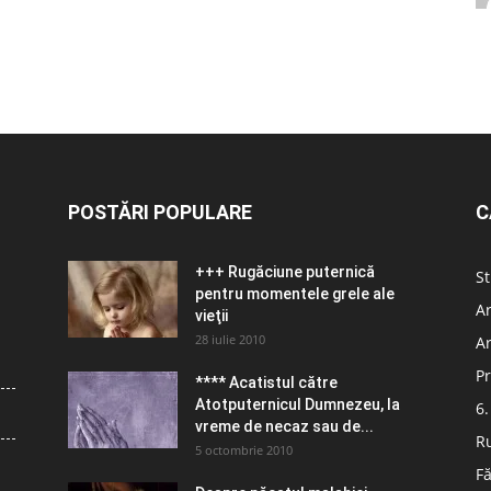
POSTĂRI POPULARE
C
+++ Rugăciune puternică
St
pentru momentele grele ale
Ar
vieţii
28 iulie 2010
Ar
Pr
**** Acatistul către
Atotputernicul Dumnezeu, la
6.
vreme de necaz sau de...
R
5 octombrie 2010
Fă