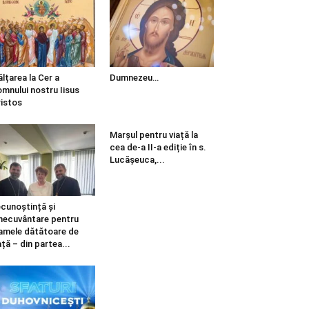
ălțarea la Cer a
Dumnezeu…
mnului nostru Iisus
istos
Marșul pentru viață la
cea de-a II-a ediție în s.
Lucășeuca,...
cunoștință și
necuvântare pentru
mele dătătoare de
ață – din partea...