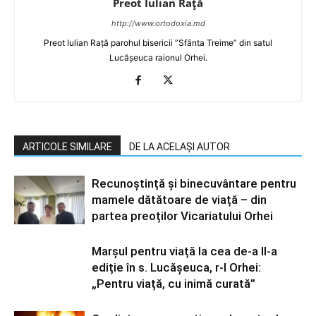
Preot Iulian Raţă
http://www.ortodoxia.md
Preot Iulian Rață parohul bisericii ”Sfânta Treime” din satul
Lucășeuca raionul Orhei.
ARTICOLE SIMILARE
DE LA ACELAȘI AUTOR
Recunoștință și binecuvântare pentru
mamele dătătoare de viață – din
partea preoților Vicariatului Orhei
Marșul pentru viață la cea de-a II-a
ediție în s. Lucășeuca, r-l Orhei:
„Pentru viață, cu inimă curată”