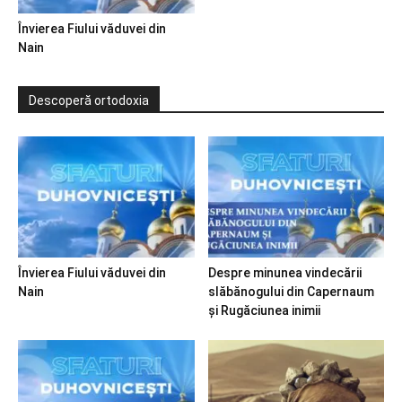
Învierea Fiului văduvei din
Nain
Descoperă ortodoxia
Învierea Fiului văduvei din
Despre minunea vindecării
Nain
slăbănogului din Capernaum
și Rugăciunea inimii