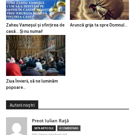
Zaheu Vameșul și sfințirea de
Aruncă grija ta spre Domnul…
casă… Și nu numai!
Ziua Învierii, să ne luminăm
popoare…
Autorii noștri
Preot Iulian Raţă
3878 ARTICOLE
6 COMENTARII
http://www.ortodoxia.md