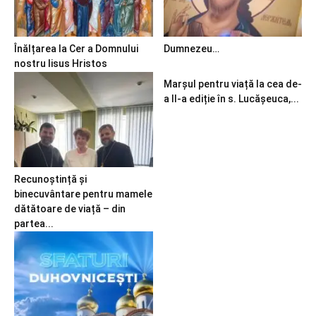
Înălțarea la Cer a Domnului
Dumnezeu…
nostru Iisus Hristos
Marșul pentru viață la cea de-
a II-a ediție în s. Lucășeuca,...
Recunoștință și
binecuvântare pentru mamele
dătătoare de viață – din
partea...