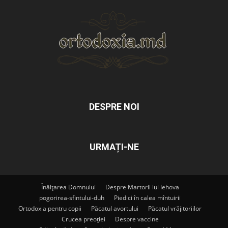
DESPRE NOI
URMAȚI-NE
Înălțarea Domnului
Despre Martorii lui Iehova
pogorirea-sfintului-duh
Piedici în calea mîntuirii
Ortodoxia pentru copii
Păcatul avortului
Păcatul vrăjitoriilor
Crucea preoției
Despre vaccine