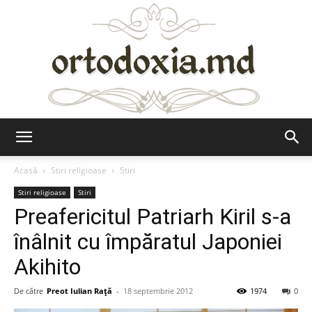
Ortodoxia.md
Acasă
Stiri religioase
Stiri
Stiri religioase
Stiri
Preafericitul Patriarh Kiril s-a
înâlnit cu împăratul Japoniei
Akihito
De către
Preot Iulian Raţă
-
18 septembrie 2012
1974
0