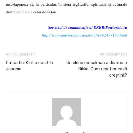
ruso-japoneze și, în particular, în sfera legăturilor spirituale și culturale
dintre popoarele celor două țări.
Serviciul de comunicație al DREB/Patriarhia.ru
http://www.patriarchia.ru/md/db/text/2477183.html
Articolul precedent
Articolul următor
Patriarhul Kirill a sosit în
Un cleric musulman a distrus o
Japonia
Biblie. Cum reacţionează
creştinii?