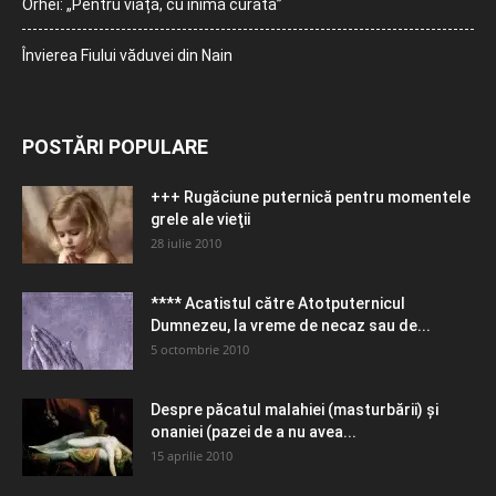
Orhei: „Pentru viață, cu inimă curată”
Învierea Fiului văduvei din Nain
POSTĂRI POPULARE
+++ Rugăciune puternică pentru momentele
grele ale vieţii
28 iulie 2010
**** Acatistul către Atotputernicul
Dumnezeu, la vreme de necaz sau de...
5 octombrie 2010
Despre păcatul malahiei (masturbării) şi
onaniei (pazei de a nu avea...
15 aprilie 2010