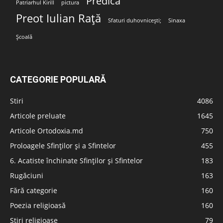
Predica
Patriarhul Kirill
pictura
Preot Iulian Rață
Sfaturi duhovnicești;
Sinaxa
Școală
CATEGORIE POPULARĂ
Stiri
4086
Articole preluate
1645
Articole Ortodoxia.md
750
Proloagele Sfinților și a Sfintelor
455
6. Acatiste închinate Sfinților și Sfintelor
183
Rugăciuni
163
Fără categorie
160
Poezia religioasă
160
Stiri religioase
79