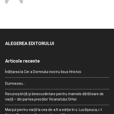
ALEGEREA EDITORULUI
Articole recente
Înălțarea la Cer a Domnului nostru Iisus Hristos
Dumnezeu…
Recunoștință și binecuvântare pentru mamele dătătoare de
viață – din partea preoților Vicariatului Orhei
Marșul pentru viață la cea de-a II-a ediție în s. Lucășeuca, r-l