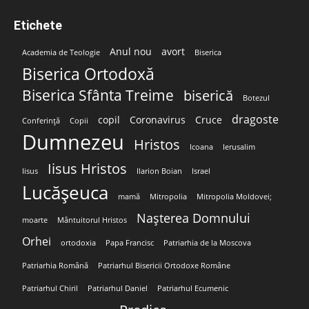
Etichete
Anul nou
avort
Academia de Teologie
Biserica
Biserica Ortodoxă
Biserica Sfânta Treime
biserică
Botezul
dragoste
copil
Coronavirus
Cruce
Conferință
Copii
Dumnezeu
Hristos
Icoana
Ierusalim
Iisus Hristos
Iisus
Ilarion Boian
Israel
Lucășeuca
mamă
Mitropolia
Mitropolia Moldovei;
Nașterea Domnului
moarte
Mântuitorul Hristos
Orhei
ortodoxia
Papa Francisc
Patriarhia de la Moscova
Patriarhia Română
Patriarhul Bisericii Ortodoxe Române
Patriarhul Chiril
Patriarhul Daniel
Patriarhul Ecumenic