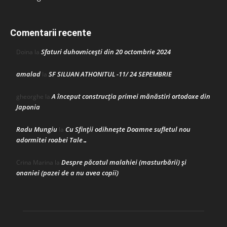
Comentarii recente
Sfaturi duhovnicești din 20 octombrie 2024
Doina
la
amalad
SF SILUAN ATHONITUL -11/ 24 SEPEMBRIE
la
A început construcţia primei mănăstiri ortodoxe din
gheorghe
la
Japonia
Radu Mungiu
Cu Sfinții odihnește Doamne sufletul nou
la
adormitei roabei Tale…
Despre păcatul malahiei (masturbării) şi
Crina Marina
la
onaniei (pazei de a nu avea copii)