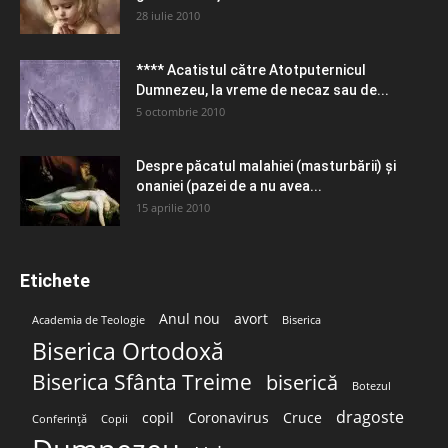
28 iulie 2010
**** Acatistul către Atotputernicul
Dumnezeu, la vreme de necaz sau de...
5 octombrie 2010
Despre păcatul malahiei (masturbării) şi
onaniei (pazei de a nu avea...
15 aprilie 2010
Etichete
Anul nou
avort
Academia de Teologie
Biserica
Biserica Ortodoxă
Biserica Sfânta Treime
biserică
Botezul
dragoste
copil
Coronavirus
Cruce
Conferință
Copii