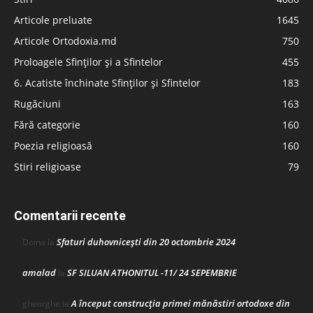
Articole preluate
1645
Articole Ortodoxia.md
750
Proloagele Sfinților și a Sfintelor
455
6. Acatiste închinate Sfinților și Sfintelor
183
Rugăciuni
163
Fără categorie
160
Poezia religioasă
160
Stiri religioase
79
Comentarii recente
Sfaturi duhovnicești din 20 octombrie 2024
Doina
la
amalad
SF SILUAN ATHONITUL -11/ 24 SEPEMBRIE
la
A început construcţia primei mănăstiri ortodoxe din
gheorghe
la