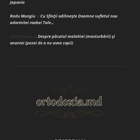
Japonia
Radu Mungiu
Cu Sfinții odihnește Doamne sufletul nou
la
adormitei roabei Tale…
Despre păcatul malahiei (masturbării) şi
Crina Marina
la
onaniei (pazei de a nu avea copii)