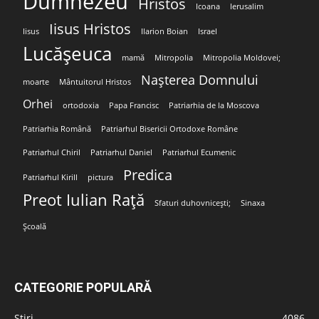
Dumnezeu
Hristos
Icoana
Ierusalim
Iisus Hristos
Iisus
Ilarion Boian
Israel
Lucășeuca
mamă
Mitropolia
Mitropolia Moldovei;
Nașterea Domnului
moarte
Mântuitorul Hristos
Orhei
ortodoxia
Papa Francisc
Patriarhia de la Moscova
Patriarhia Română
Patriarhul Bisericii Ortodoxe Române
Patriarhul Chiril
Patriarhul Daniel
Patriarhul Ecumenic
Predica
Patriarhul Kirill
pictura
Preot Iulian Rață
Sfaturi duhovnicești;
Sinaxa
Școală
CATEGORIE POPULARĂ
Stiri
4086