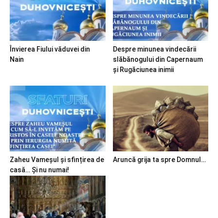
Învierea Fiului văduvei din
Despre minunea vindecării
Nain
slăbănogului din Capernaum
și Rugăciunea inimii
Zaheu Vameșul și sfințirea de
Aruncă grija ta spre Domnul…
casă… Și nu numai!