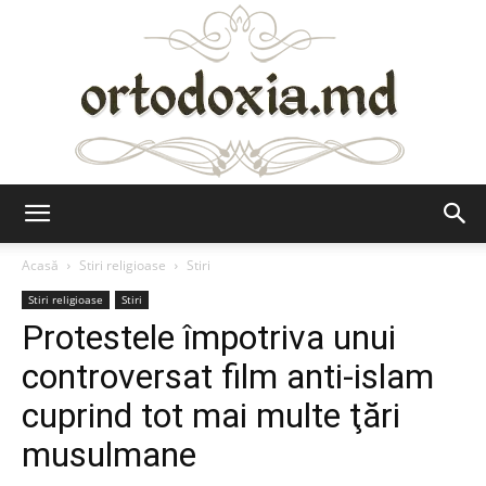
Ortodoxia.md
Acasă
Stiri religioase
Stiri
Stiri religioase
Stiri
Protestele împotriva unui
controversat film anti-islam
cuprind tot mai multe ţări
musulmane