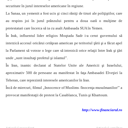
securitate în jurul intereselor americane în regiune.
La Sanaa, un yemenit a fost ucis şi cinci răniţi de tiruri ale poliţiştilor, care
au respins joi în jurul prânzului pentru a doua oară o mulţime de
protestatari care încerca să ia cu asalt Ambasada SUA în Yemen.
În Irak, influentul lider religios Moqtada Sadr i-a cerut guvernului să
interzică accesul oricărui cetăţean american pe teritoriul ţării şi a făcut apel
la Parlament să voteze o lege care să interzică orice relaţii între Irak şi ţări
unde „sunt insultaţi profetul şi islamul”.
În Iran, inamic declarat al Statelor Unite ale Americii şi Israelului,
aproximativ 500 de persoane au manifestat în faţa Ambasadei Elveţiei la
Teheran, care reprezintă interesele americanilor în Iran.
Încă de miercuri, filmul „Innocence of Muslims /Inocenţa musulmanilor/” a
provocat manifestaţii de protest la Casablanca, Tunis şi Khartoum.
http://www.financiarul.ro