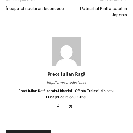
Articolul precedent
Articolul următor
Începutul noului an bisericesc
Patriarhul Kirill a sosit în
Japonia
Preot Iulian Raţă
http://www.ortodoxia.md
Preot Iulian Rață parohul bisericii ”Sfânta Treime” din satul
Lucășeuca raionul Orhei.