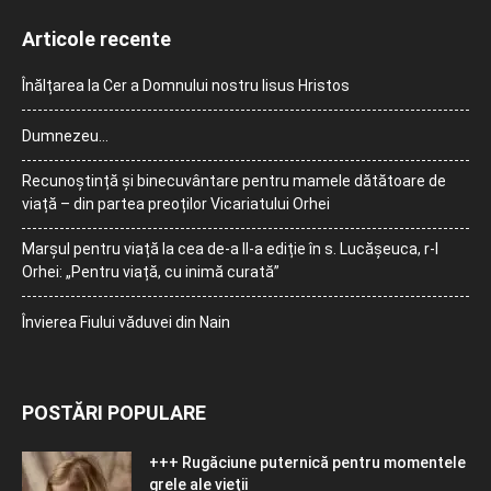
Articole recente
Înălțarea la Cer a Domnului nostru Iisus Hristos
Dumnezeu…
Recunoștință și binecuvântare pentru mamele dătătoare de
viață – din partea preoților Vicariatului Orhei
Marșul pentru viață la cea de-a II-a ediție în s. Lucășeuca, r-l
Orhei: „Pentru viață, cu inimă curată”
Învierea Fiului văduvei din Nain
POSTĂRI POPULARE
+++ Rugăciune puternică pentru momentele
grele ale vieţii