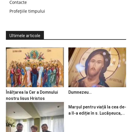
Contacte
Profețiile timpului
Ultimele articole
Înălțarea la Cer a Domnului
Dumnezeu…
nostru Iisus Hristos
Marșul pentru viață la cea de-
a II-a ediție în s. Lucășeuca,...