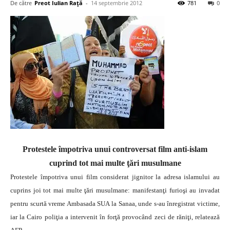
De către
Preot Iulian Raţă
-
14 septembrie 2012
781
0
Protestele împotriva unui controversat film anti-islam
cuprind tot mai multe ţări musulmane
Protestele împotriva unui film considerat jignitor la adresa islamului au
cuprins joi tot mai multe ţări musulmane: manifestanţi furioşi au invadat
pentru scurtă vreme Ambasada SUA la Sanaa, unde s-au înregistrat victime,
iar la Cairo poliţia a intervenit în forţă provocând zeci de răniţi, relatează