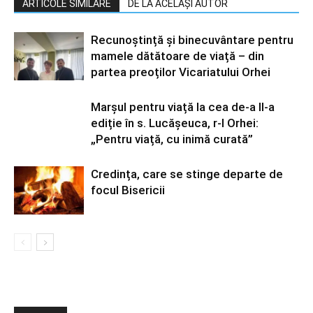
ARTICOLE SIMILARE
DE LA ACELAȘI AUTOR
Recunoștință și binecuvântare pentru
mamele dătătoare de viață – din
partea preoților Vicariatului Orhei
Marșul pentru viață la cea de-a II-a
ediție în s. Lucășeuca, r-l Orhei:
„Pentru viață, cu inimă curată”
Credința, care se stinge departe de
focul Bisericii