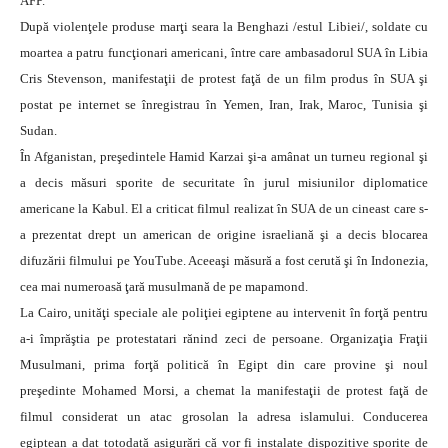
AFP.
După violenţele produse marţi seara la Benghazi /estul Libiei/, soldate cu
moartea a patru funcţionari americani, între care ambasadorul SUA în Libia
Cris Stevenson, manifestaţii de protest faţă de un film produs în SUA şi
postat pe internet se înregistrau în Yemen, Iran, Irak, Maroc, Tunisia şi
Sudan.
În Afganistan, preşedintele Hamid Karzai şi-a amânat un turneu regional şi
a decis măsuri sporite de securitate în jurul misiunilor diplomatice
americane la Kabul. El a criticat filmul realizat în SUA de un cineast care s-
a prezentat drept un american de origine israeliană şi a decis blocarea
difuzării filmului pe YouTube. Aceeaşi măsură a fost cerută şi în Indonezia,
cea mai numeroasă ţară musulmană de pe mapamond.
La Cairo, unităţi speciale ale poliţiei egiptene au intervenit în forţă pentru
a-i împrăştia pe protestatari rănind zeci de persoane. Organizaţia Fraţii
Musulmani, prima forţă politică în Egipt din care provine şi noul
preşedinte Mohamed Morsi, a chemat la manifestaţii de protest faţă de
filmul considerat un atac grosolan la adresa islamului. Conducerea
egiptean a dat totodată asigurări că vor fi instalate dispozitive sporite de