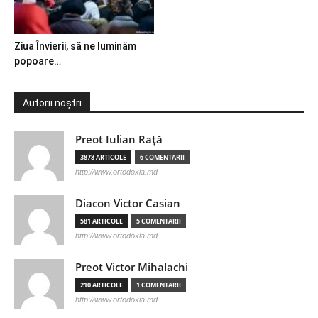
Ziua Învierii, să ne luminăm
popoare…
Autorii noștri
Preot Iulian Raţă
3878 ARTICOLE
6 COMENTARII
http://www.ortodoxia.md
Diacon Victor Casian
581 ARTICOLE
5 COMENTARII
http://www.ortodoxia.md
Preot Victor Mihalachi
210 ARTICOLE
1 COMENTARII
http://www.ortodoxia.md