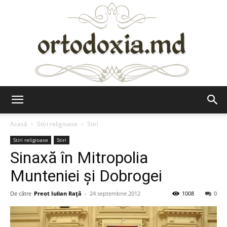
Ortodoxia.md
Acasă
Stiri religioase
Stiri
Stiri religioase
Stiri
Sinaxă în Mitropolia
Munteniei şi Dobrogei
De către
Preot Iulian Raţă
-
24 septembrie 2012
1008
0