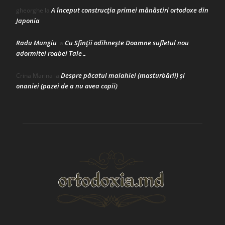
A început construcţia primei mănăstiri ortodoxe din
gheorghe
la
Japonia
Radu Mungiu
Cu Sfinții odihnește Doamne sufletul nou
la
adormitei roabei Tale…
Despre păcatul malahiei (masturbării) şi
Crina Marina
la
onaniei (pazei de a nu avea copii)