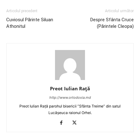
Articolul precedent
Articolul următor
Cuviosul Părinte Siluan
Despre Sfânta Cruce
Athonitul
(Părintele Cleopa)
Preot Iulian Raţă
http://www.ortodoxia.md
Preot Iulian Rață parohul bisericii ”Sfânta Treime” din satul
Lucășeuca raionul Orhei.