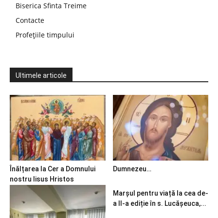
Biserica Sfinta Treime
Contacte
Profețiile timpului
Ultimele articole
Înălțarea la Cer a Domnului
Dumnezeu…
nostru Iisus Hristos
Marșul pentru viață la cea de-
a II-a ediție în s. Lucășeuca,...