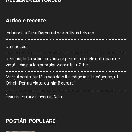
ALEGEREA EDITORULUI
Articole recente
Înălțarea la Cer a Domnului nostru Iisus Hristos
Dumnezeu…
Recunoștință și binecuvântare pentru mamele dătătoare de
viață – din partea preoților Vicariatului Orhei
Marșul pentru viață la cea de-a II-a ediție în s. Lucășeuca, r-l
Orhei: „Pentru viață, cu inimă curată”
Învierea Fiului văduvei din Nain
POSTĂRI POPULARE