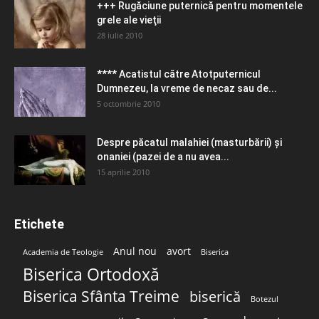
+++ Rugăciune puternică pentru momentele
grele ale vieţii
28 iulie 2010
**** Acatistul către Atotputernicul
Dumnezeu, la vreme de necaz sau de...
5 octombrie 2010
Despre păcatul malahiei (masturbării) şi
onaniei (pazei de a nu avea...
15 aprilie 2010
Etichete
Anul nou
avort
Academia de Teologie
Biserica
Biserica Ortodoxă
Biserica Sfânta Treime
biserică
Botezul