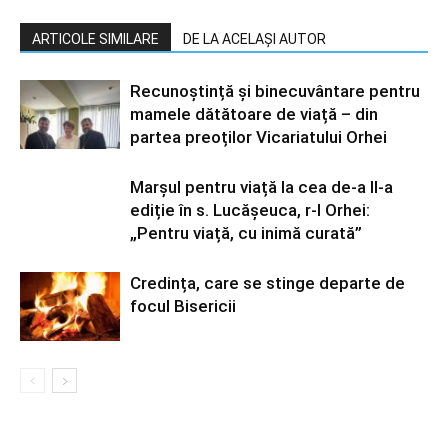
ARTICOLE SIMILARE
DE LA ACELAȘI AUTOR
Recunoștință și binecuvântare pentru
mamele dătătoare de viață – din
partea preoților Vicariatului Orhei
Marșul pentru viață la cea de-a II-a
ediție în s. Lucășeuca, r-l Orhei:
„Pentru viață, cu inimă curată”
Credința, care se stinge departe de
focul Bisericii