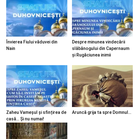
Învierea Fiului văduvei din
Despre minunea vindecării
Nain
slăbănogului din Capernaum
și Rugăciunea inimii
Zaheu Vameșul și sfințirea de
Aruncă grija ta spre Domnul…
casă… Și nu numai!