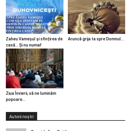
Zaheu Vameșul și sfințirea de
Aruncă grija ta spre Domnul…
casă… Și nu numai!
Ziua Învierii, să ne luminăm
popoare…
Autorii noștri