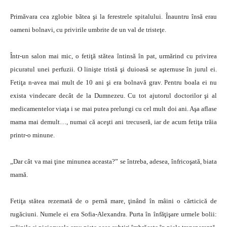
Primăvara cea zglobie bătea şi la ferestrele spitalului. Înauntru însă erau
oameni bolnavi, cu privirile umbrite de un val de tristeţe.
Într-un salon mai mic, o fetiţă stătea întinsă în pat, urmărind cu privirea
picuratul unei perfuzii. O linişte tristă şi duioasă se aşternuse în jurul ei.
Fetiţa n-avea mai mult de 10 ani şi era bolnavă grav. Pentru boala ei nu
exista vindecare decât de la Dumnezeu. Cu tot ajutorul doctorilor şi al
medicamentelor viaţa i se mai putea prelungi cu cel mult doi ani. Aşa aflase
mama mai demult…, numai că aceşti ani trecuseră, iar de acum fetiţa trăia
printr-o minune.
„Dar cât va mai ţine minunea aceasta?” se întreba, adesea, înfricoşată, biata
mamă.
Fetiţa stătea rezemată de o pernă mare, ţinând în mâini o cărticică de
rugăciuni. Numele ei era Sofia-Alexandra. Purta în înfăţişare urmele bolii: