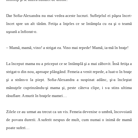
Dar Sofia-Alexandra nu mai vedea aceste lucruri. Sufleţelul ei păşea încet-
încet spre un alt tărâm. Fetiţa a înţeles ce se întâmpla cu ea şi o teamă
uşoară a înfiorat-o.
– Mamă, mamă, vino! a strigat ea. Vino mai repede! Mamă, ia-mă în braţe!
La început mama nu a priceput ce se întâmplă şi a mai zăbovit. Însă fetiţa a
strigat-o din nou, aproape plângând. Femeia a venit repede, a luat-o în braţe
şi a strâns-o la piept. Sofia-Alexandra a suspinat adânc, şi-a încleştat
mânuţele cuprinzându-şi mama şi, peste câteva clipe, i s-a stins ultima
răsuflare. A murit în braţele mamei…
Zilele ce au urmat au trecut ca un vis. Femeia devenise o umbră, încovoiată
de povara durerii. A suferit nespus de mult, cum numai o inimă de mamă
poate suferi…