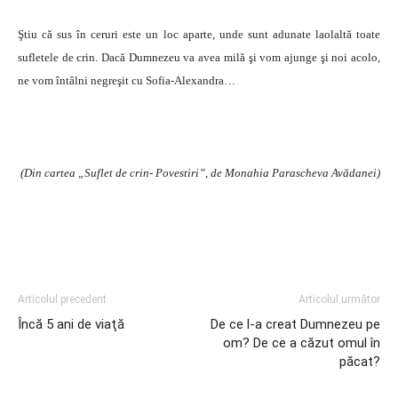
Ştiu că sus în ceruri este un loc aparte, unde sunt adunate laolaltă toate
sufletele de crin. Dacă Dumnezeu va avea milă şi vom ajunge şi noi acolo,
ne vom întâlni negreşit cu Sofia-Alexandra…
(Din cartea „Suflet de crin- Povestiri”, de Monahia Parascheva Avădanei)
Articolul precedent
Articolul următor
Încă 5 ani de viaţă
De ce l-a creat Dumnezeu pe
om? De ce a căzut omul în
păcat?