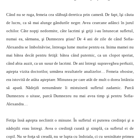
Când nu se ruga, femeia cea slăbuţă deretica prin cameră. De fapt, îşi căuta
de lucru, ca să mai alunge gândurile negre. Avea cearcane adânci în jurul
ochilor. Câte nopţi nedormite, câte lacrimi şi griji i-au întunecat sufletul,
numai ea, sărmana, şi Dumnezeu ştiau! De 4 ani de zile de când Sofia-
Alexandra se îmbolnăvise, întreaga lume murise pentru ea. Inima mamei nu
mai bătea decât pentru fetiţă: bătea când puternic, ca un clopot speriat,
când abia auzit, ca un susur de lacrimi. De ani întregi supraveghea perfuzii,
aştepta vizita doctorilor, urmărea rezultatele analizelor… Femeia obosise,
era istovită de atâta aşteptare. Minunea pe care atât de mult o dorea întârzia
să apară. Nădejdi nenumărate îi mistuiseră sufletul zadarnic. Parcă
Dumnezeu o uitase, parcă Dumnezeu nu mai avea timp şi pentru Sofia-
Alexandra…
Fetiţa însă aştepta neclintit o minune. În sufletul ei puterea credinţei şi a
nădejdii erau întregi. Avea o credinţă curată şi simplă, ca sufletul ei de
copil. Nu se forţa să creadă, nu se lupta cu îndoiala, ci cu seninătate primea