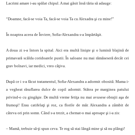
Lacrimi amare i-au spălat chipul. A mai găsit însă tăria să adauge:
“Doamne, facă-se voia Ta, facă-se voia Ta cu Alexadra şi cu mine!”
În noaptea aceea de Înviere, Sofia-Alexandra s-a împărtăşit.
A doua zi s-a întors la spital. Aici era multă linişte şi o lumină blajină de
primavară scălda coridoarele pustii. În saloane nu mai rămăseseră decât cei
grav bolnavi, iar medici, vreo câţiva.
După ce i s-a făcut tratamentul, Sofia-Alexandra a adormit obosită. Mama i-
a vegheat răsuflarea dulce de copil adormit. Stătea pe marginea patului
privind-o cu gingăşie. De multă vreme fetiţa nu mai avusese obrajii aşa de
frumoşi! Erau catifelaţi şi roz, ca florile de măr. Alexandra a zâmbit de
câteva ori prin somn. Când s-a trezit, a chemat-o mai aproape şi i-a zis:
– Mamă, trebuie să-ţi spun ceva. Te rog să stai lângă mine şi să nu plângi!