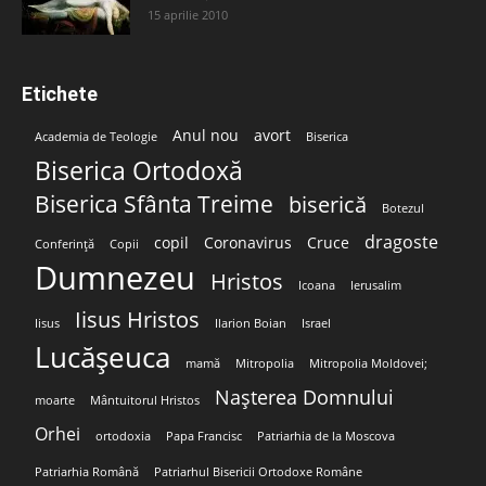
15 aprilie 2010
Etichete
Anul nou
avort
Academia de Teologie
Biserica
Biserica Ortodoxă
Biserica Sfânta Treime
biserică
Botezul
dragoste
copil
Coronavirus
Cruce
Conferință
Copii
Dumnezeu
Hristos
Icoana
Ierusalim
Iisus Hristos
Iisus
Ilarion Boian
Israel
Lucășeuca
mamă
Mitropolia
Mitropolia Moldovei;
Nașterea Domnului
moarte
Mântuitorul Hristos
Orhei
ortodoxia
Papa Francisc
Patriarhia de la Moscova
Patriarhia Română
Patriarhul Bisericii Ortodoxe Române