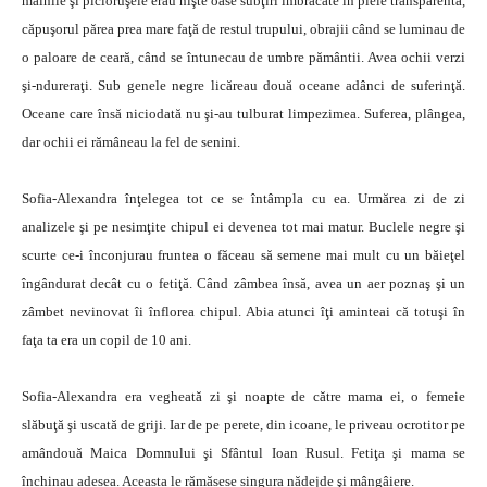
mâinile şi picioruşele erau nişte oase subţiri îmbrăcate în piele transparentă,
căpuşorul părea prea mare faţă de restul trupului, obrajii când se luminau de
o paloare de ceară, când se întunecau de umbre pământii. Avea ochii verzi
şi-ndureraţi. Sub genele negre licăreau două oceane adânci de suferinţă.
Oceane care însă niciodată nu şi-au tulburat limpezimea. Suferea, plângea,
dar ochii ei rămâneau la fel de senini.
Sofia-Alexandra înţelegea tot ce se întâmpla cu ea. Urmărea zi de zi
analizele şi pe nesimţite chipul ei devenea tot mai matur. Buclele negre şi
scurte ce-i înconjurau fruntea o făceau să semene mai mult cu un băieţel
îngândurat decât cu o fetiţă. Când zâmbea însă, avea un aer poznaş şi un
zâmbet nevinovat îi înflorea chipul. Abia atunci îţi aminteai că totuşi în
faţa ta era un copil de 10 ani.
Sofia-Alexandra era vegheată zi şi noapte de către mama ei, o femeie
slăbuţă şi uscată de griji. Iar de pe perete, din icoane, le priveau ocrotitor pe
amândouă Maica Domnului şi Sfântul Ioan Rusul. Fetiţa şi mama se
închinau adesea. Aceasta le rămăsese singura nădejde şi mângâiere.