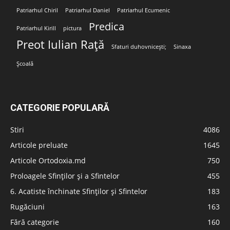
Patriarhul Chiril
Patriarhul Daniel
Patriarhul Ecumenic
Predica
Patriarhul Kirill
pictura
Preot Iulian Rață
Sfaturi duhovnicești;
Sinaxa
Școală
CATEGORIE POPULARĂ
Stiri
4086
Articole preluate
1645
Articole Ortodoxia.md
750
Proloagele Sfinților și a Sfintelor
455
6. Acatiste închinate Sfinților și Sfintelor
183
Rugăciuni
163
Fără categorie
160