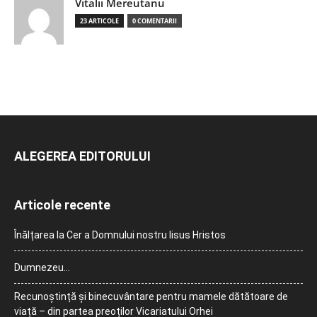
Vitalii Mereutanu
23 ARTICOLE
0 COMENTARII
ALEGEREA EDITORULUI
Articole recente
Înălțarea la Cer a Domnului nostru Iisus Hristos
Dumnezeu…
Recunoștință și binecuvântare pentru mamele dătătoare de
viață – din partea preoților Vicariatului Orhei