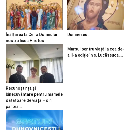
Înălțarea la Cer a Domnului
Dumnezeu…
nostru Iisus Hristos
Marșul pentru viață la cea de-
a II-a ediție în s. Lucășeuca,...
Recunoștință și
binecuvântare pentru mamele
dătătoare de viață – din
partea...