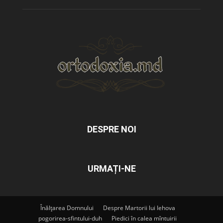
DESPRE NOI
URMAȚI-NE
Înălțarea Domnului
Despre Martorii lui Iehova
pogorirea-sfintului-duh
Piedici în calea mîntuirii