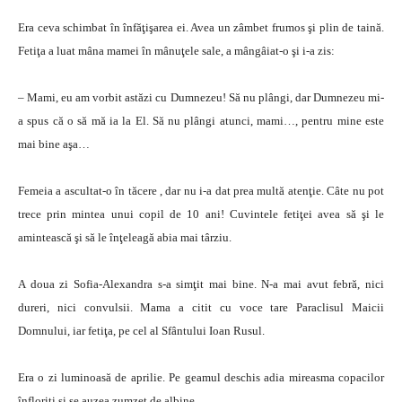
Era ceva schimbat în înfăţişarea ei. Avea un zâmbet frumos şi plin de taină.
Fetiţa a luat mâna mamei în mânuţele sale, a mângâiat-o şi i-a zis:
– Mami, eu am vorbit astăzi cu Dumnezeu! Să nu plângi, dar Dumnezeu mi-
a spus că o să mă ia la El. Să nu plângi atunci, mami…, pentru mine este
mai bine aşa…
Femeia a ascultat-o în tăcere , dar nu i-a dat prea multă atenţie. Câte nu pot
trece prin mintea unui copil de 10 ani! Cuvintele fetiţei avea să şi le
amintească şi să le înţeleagă abia mai târziu.
A doua zi Sofia-Alexandra s-a simţit mai bine. N-a mai avut febră, nici
dureri, nici convulsii. Mama a citit cu voce tare Paraclisul Maicii
Domnului, iar fetiţa, pe cel al Sfântului Ioan Rusul.
Era o zi luminoasă de aprilie. Pe geamul deschis adia mireasma copacilor
înfloriţi şi se auzea zumzet de albine.