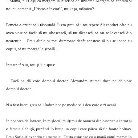
– Mamă, nu-i aşa că mergem la biserică de Înviere? Mergem să cântăm şi
noi cu oamenii „Hristos a înviat!”, nu-i aşa, mămico?
Femeia a ezitat să-i răspundă. Îi era greu să-i tot repete Alexandrei câte nu
avea voie să facă: să nu obosească, să nu răcească, să nu se lovească din
neatenţie… Erau altele şi mai dureroase decât acestea: să nu se joace cu
copiii, să nu meargă la şcoală…
Într-un târziu, totuşi, i-a spus:
– Dacă ne dă voie domnul doctor, Alexandra, numai dacă ne dă voie
domnul doctor…
N-a fost lucru greu să-l înduplece pe medic să-i dea voie o zi acasă.
În noaptea de Înviere, în mijlocul mulţimii de oameni din biserică a intrat şi
o femeie slăbuţă, purtând în braţe un copil care părea să fie foarte bolnav.
Erau Sofia-Alexandra cu mama ei. Fetiţa cuprinse cu o mână gâtul mamei în