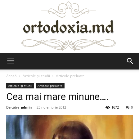
Ortodoxia.md
Acasă
Articole şi studii
Articole preluate
Articole şi studii
Articole preluate
Cea mai mare minune….
De către
admin
-
25 noiembrie 2012
1672
0