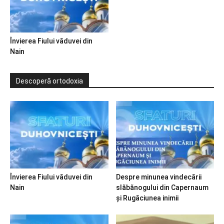
Învierea Fiului văduvei din
Nain
Descoperă ortodoxia
Învierea Fiului văduvei din
Despre minunea vindecării
Nain
slăbănogului din Capernaum
și Rugăciunea inimii