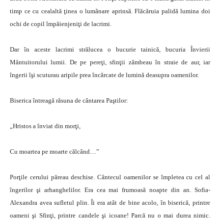
timp ce cu cealaltă ţinea o lumânare aprinsă. Flăcăruia palidă lumina doi
ochi de copil împăienjeniţi de lacrimi.
Dar în aceste lacrimi strălucea o bucurie tainică, bucuria Învierii
Mântuitorului lumii. De pe pereţi, sfinţii zâmbeau în straie de aur, iar
îngerii îşi scuturau aripile prea încărcate de lumină deasupra oamenilor.
Biserica întreagă răsuna de cântarea Paştilor:
„Hristos a înviat din morţi,
Cu moartea pe moarte călcând…”
Porţile cerului păreau deschise. Cântecul oamenilor se împletea cu cel al
îngerilor şi arhanghelilor. Era cea mai frumoasă noapte din an. Sofia-
Alexandra avea sufletul plin. Îi era atât de bine acolo, în biserică, printre
oameni şi Sfinţi, printre candele şi icoane! Parcă nu o mai durea nimic.