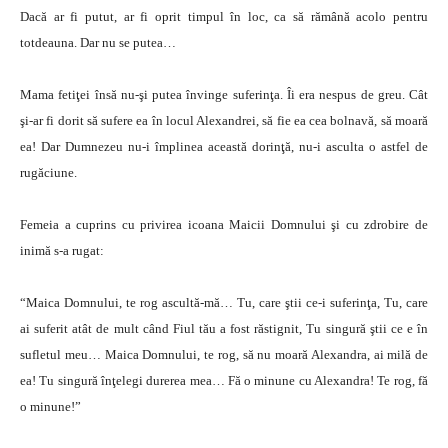
Dacă ar fi putut, ar fi oprit timpul în loc, ca să rămână acolo pentru
totdeauna. Dar nu se putea…
Mama fetiţei însă nu-şi putea învinge suferinţa. Îi era nespus de greu. Cât
şi-ar fi dorit să sufere ea în locul Alexandrei, să fie ea cea bolnavă, să moară
ea! Dar Dumnezeu nu-i împlinea această dorinţă, nu-i asculta o astfel de
rugăciune.
Femeia a cuprins cu privirea icoana Maicii Domnului şi cu zdrobire de
inimă s-a rugat:
“Maica Domnului, te rog ascultă-mă… Tu, care ştii ce-i suferinţa, Tu, care
ai suferit atât de mult când Fiul tău a fost răstignit, Tu singură ştii ce e în
sufletul meu… Maica Domnului, te rog, să nu moară Alexandra, ai milă de
ea! Tu singură înţelegi durerea mea… Fă o minune cu Alexandra! Te rog, fă
o minune!”