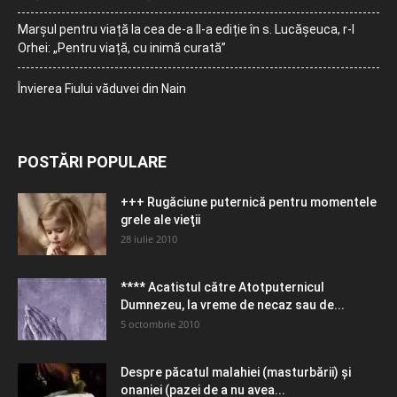
Marșul pentru viață la cea de-a II-a ediție în s. Lucășeuca, r-l
Orhei: „Pentru viață, cu inimă curată”
Învierea Fiului văduvei din Nain
POSTĂRI POPULARE
+++ Rugăciune puternică pentru momentele
grele ale vieţii
28 iulie 2010
**** Acatistul către Atotputernicul
Dumnezeu, la vreme de necaz sau de...
5 octombrie 2010
Despre păcatul malahiei (masturbării) şi
onaniei (pazei de a nu avea...