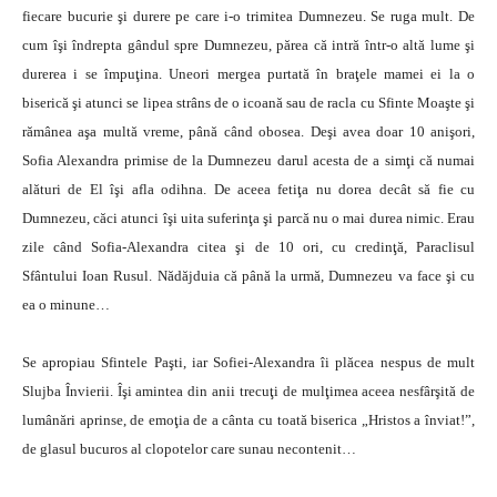
fiecare bucurie şi durere pe care i-o trimitea Dumnezeu. Se ruga mult. De
cum îşi îndrepta gândul spre Dumnezeu, părea că intră într-o altă lume şi
durerea i se împuţina. Uneori mergea purtată în braţele mamei ei la o
biserică şi atunci se lipea strâns de o icoană sau de racla cu Sfinte Moaşte şi
rămânea aşa multă vreme, până când obosea. Deşi avea doar 10 anişori,
Sofia Alexandra primise de la Dumnezeu darul acesta de a simţi că numai
alături de El îşi afla odihna. De aceea fetiţa nu dorea decât să fie cu
Dumnezeu, căci atunci îşi uita suferinţa şi parcă nu o mai durea nimic. Erau
zile când Sofia-Alexandra citea şi de 10 ori, cu credinţă, Paraclisul
Sfântului Ioan Rusul. Nădăjduia că până la urmă, Dumnezeu va face şi cu
ea o minune…
Se apropiau Sfintele Paşti, iar Sofiei-Alexandra îi plăcea nespus de mult
Slujba Învierii. Îşi amintea din anii trecuţi de mulţimea aceea nesfârşită de
lumânări aprinse, de emoţia de a cânta cu toată biserica „Hristos a înviat!”,
de glasul bucuros al clopotelor care sunau necontenit…