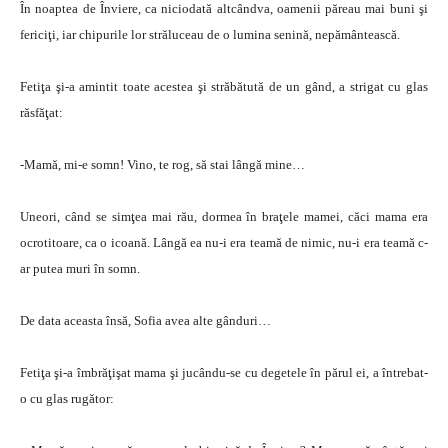
În noaptea de Înviere, ca niciodată altcândva, oamenii păreau mai buni şi
fericiţi, iar chipurile lor străluceau de o lumina senină, nepământească.
Fetiţa şi-a amintit toate acestea şi străbătută de un gând, a strigat cu glas
răsfăţat:
-Mamă, mi-e somn! Vino, te rog, să stai lângă mine…
Uneori, când se simţea mai rău, dormea în braţele mamei, căci mama era
ocrotitoare, ca o icoană. Lângă ea nu-i era teamă de nimic, nu-i era teamă c-
ar putea muri în somn.
De data aceasta însă, Sofia avea alte gânduri…
Fetiţa şi-a îmbrăţişat mama şi jucându-se cu degetele în părul ei, a întrebat-
o cu glas rugător: