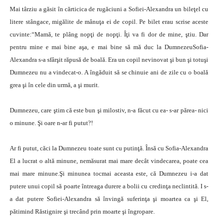
Mai târziu a găsit în cărticica de rugăciuni a Sofiei-Alexandra un bileţel cu
litere stângace, migălite de mânuţa ei de copil. Pe bilet erau scrise aceste
cuvinte:“Mamă, te plâng nopţi de nopţi. Îţi va fi dor de mine, ştiu. Dar
pentru mine e mai bine aşa, e mai bine să mă duc la DumnezeuSofia-
Alexandra s-a sfârşit răpusă de boală. Era un copil nevinovat şi bun şi totuşi
Dumnezeu nu a vindecat-o. A îngăduit să se chinuie ani de zile cu o boală
grea şi în cele din urmă, a şi murit.
Dumnezeu, care ştim că este bun şi milostiv, n-a făcut cu ea- s-ar părea- nici
o minune. Şi oare n-ar fi putut?!
Ar fi putut, căci la Dumnezeu toate sunt cu putinţă. Însă cu Sofia-Alexandra
El a lucrat o altă minune, nemăsurat mai mare decât vindecarea, poate cea
mai mare minune.Şi minunea tocmai aceasta este, că Dumnezeu i-a dat
putere unui copil să poarte întreaga durere a bolii cu credinţa neclintită. I s-
a dat putere Sofiei-Alexandra să învingă suferinţa şi moartea ca şi El,
pătimind Răstignire şi trecând prin moarte şi îngropare.