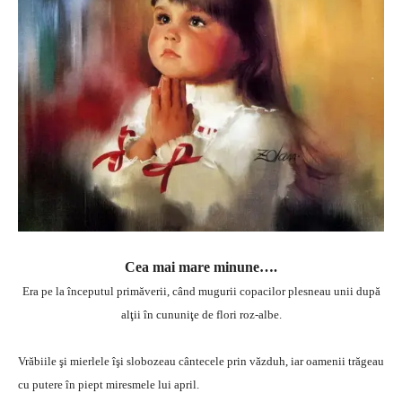
Cea mai mare minune….
Era pe la începutul primăverii, când mugurii copacilor plesneau unii după
alţii în cununiţe de flori roz-albe.
Vrăbiile şi mierlele îşi slobozeau cântecele prin văzduh, iar oamenii trăgeau
cu putere în piept miresmele lui april.