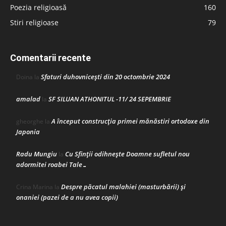
Poezia religioasă
160
Stiri religioase
79
Comentarii recente
Sfaturi duhovnicești din 20 octombrie 2024
Doina
la
amalad
SF SILUAN ATHONITUL -11/ 24 SEPEMBRIE
la
A început construcţia primei mănăstiri ortodoxe din
gheorghe
la
Japonia
Radu Mungiu
Cu Sfinții odihnește Doamne sufletul nou
la
adormitei roabei Tale…
Despre păcatul malahiei (masturbării) şi
Crina Marina
la
onaniei (pazei de a nu avea copii)