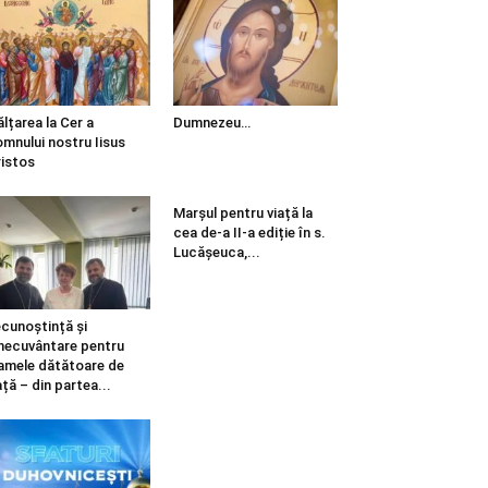
ălțarea la Cer a
Dumnezeu…
mnului nostru Iisus
istos
Marșul pentru viață la
cea de-a II-a ediție în s.
Lucășeuca,...
cunoștință și
necuvântare pentru
mele dătătoare de
ață – din partea...