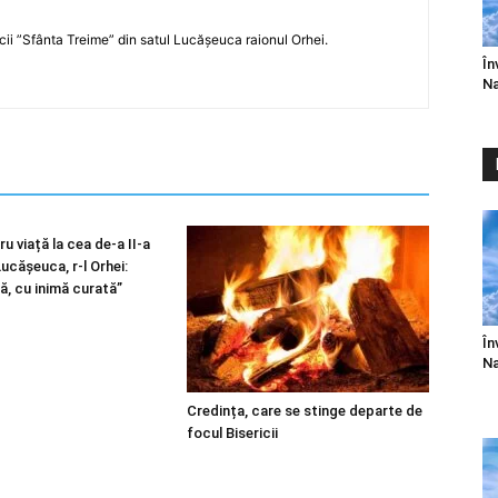
icii ”Sfânta Treime” din satul Lucășeuca raionul Orhei.
În
Na
u viață la cea de-a II-a
 Lucășeuca, r-l Orhei:
ă, cu inimă curată”
În
Na
Credința, care se stinge departe de
focul Bisericii