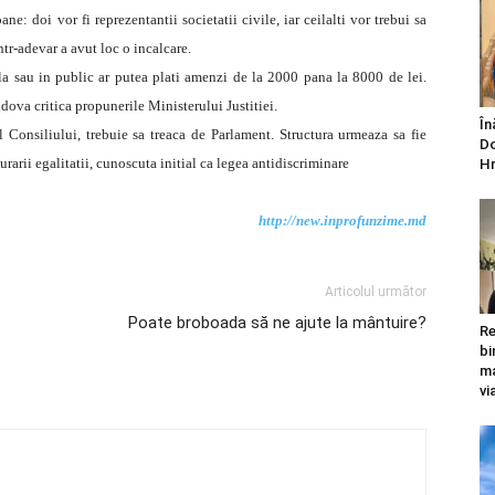
e: doi vor fi reprezentantii societatii civile, iar ceilalti vor trebui sa
ntr-adevar a avut loc o incalcare.
ala sau in public ar putea plati amenzi de la 2000 pana la 8000 de lei.
ova critica propunerile Ministerului Justitiei.
În
 Consiliului, trebuie sa treaca de Parlament. Structura urmeaza sa fie
Do
urarii egalitatii, cunoscuta initial ca legea antidiscriminare
Hr
http://new.inprofunzime.md
Articolul următor
Poate broboada să ne ajute la mântuire?
Re
bi
ma
vi