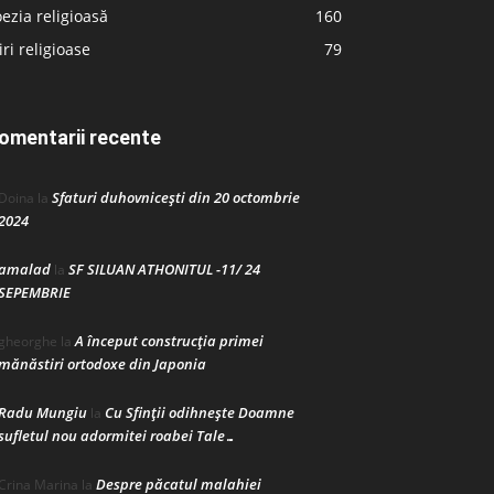
ezia religioasă
160
iri religioase
79
omentarii recente
Sfaturi duhovnicești din 20 octombrie
Doina
la
2024
amalad
SF SILUAN ATHONITUL -11/ 24
la
SEPEMBRIE
A început construcţia primei
gheorghe
la
mănăstiri ortodoxe din Japonia
Radu Mungiu
Cu Sfinții odihnește Doamne
la
sufletul nou adormitei roabei Tale…
Despre păcatul malahiei
Crina Marina
la