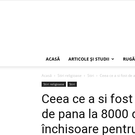
ACASĂ
ARTICOLE ŞI STUDII
RUGĂ
Acasă
Stiri religioase
Stiri
Ceea ce a si fost de 
Stiri religioase
Stiri
Ceea ce a si fos
de pana la 8000 d
închisoare pentru