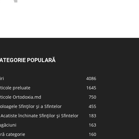
ATEGORIE POPULARĂ
iri
4086
ticole preluate
1645
ticole Ortodoxia.md
750
oloagele Sfinților și a Sfintelor
455
 Acatiste închinate Sfinților și Sfintelor
183
ugăciuni
163
ră categorie
160