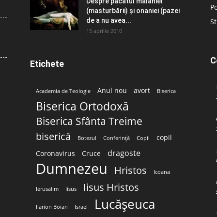
Despre păcatul malahiei
Po
(masturbării) şi onaniei (pazei
de a nu avea...
St
15 aprilie 2010
C
Etichete
Anul nou
avort
Academia de Teologie
Biserica
Biserica Ortodoxă
Biserica Sfânta Treime
biserică
copil
Botezul
Conferință
Copii
dragoste
Coronavirus
Cruce
Dumnezeu
Hristos
Icoana
Iisus Hristos
Ierusalim
Iisus
Lucășeuca
Ilarion Boian
Israel