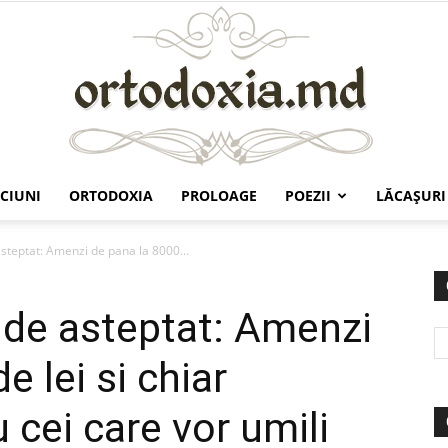
CIUNI
ORTODOXIA
PROLOAGE
POEZII
LĂCAŞURI
Ortodoxia.md
asteptat: Amenzi de pana la 8000...
t de asteptat: Amenzi
e lei si chiar
 cei care vor umili