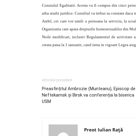
Consiulul Egalitatii. Acesta va fi compus din cinci persoan
aiba studii juridice. Consiliul va trebui sa constate daca i
Astfel, cei care vor umili o persoana la serviciu, la sco
Organizatia care apara drepturile homosexualilor din Mold
Noile modificari, inclusiv Regulamentul de activitate al
creata pana la 1 ianuarie, cand intra in vigoare Legea asig
Articolul precedent
Preasfințitul Ambrozie (Munteanu), Episcop de
Neftekamsk și Birsk va conferenția la biserica
USM
Preot Iulian Raţă