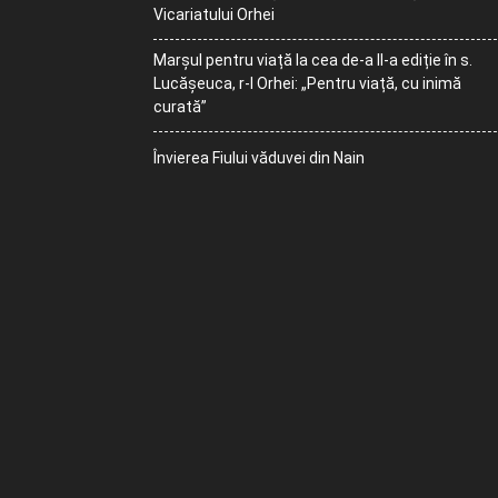
Vicariatului Orhei
Marșul pentru viață la cea de-a II-a ediție în s.
Lucășeuca, r-l Orhei: „Pentru viață, cu inimă
curată”
Învierea Fiului văduvei din Nain