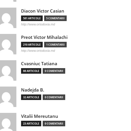
Diacon Victor Casian
581 ARTICOLE
5 COMENTARII
http://www.ortodoxia.md
Preot Victor Mihalachi
210 ARTICOLE
1 COMENTARII
http://www.ortodoxia.md
Cvasniuc Tatiana
88 ARTICOLE
0 COMENTARII
Nadejda B.
32 ARTICOLE
0 COMENTARII
Vitalii Mereutanu
23 ARTICOLE
0 COMENTARII