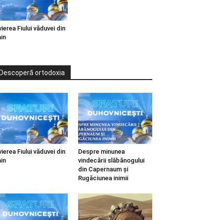
vierea Fiului văduvei din
in
Descoperă ortodoxia
vierea Fiului văduvei din
Despre minunea
in
vindecării slăbănogului
din Capernaum și
Rugăciunea inimii