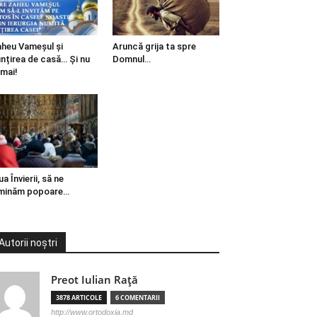
heu Vameșul și
Aruncă grija ta spre
ințirea de casă… Și nu
Domnul…
mai!
ua Învierii, să ne
minăm popoare…
Autorii noștri
Preot Iulian Raţă
3878 ARTICOLE
6 COMENTARII
http://www.ortodoxia.md