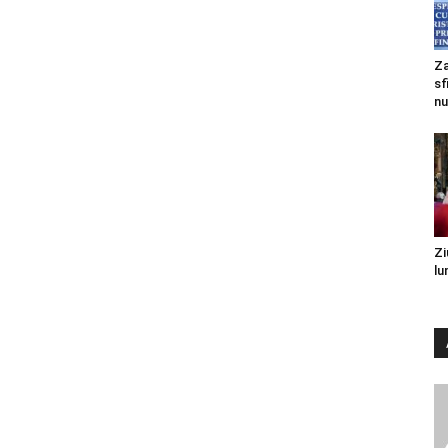
Za
sf
nu
Zi
lu