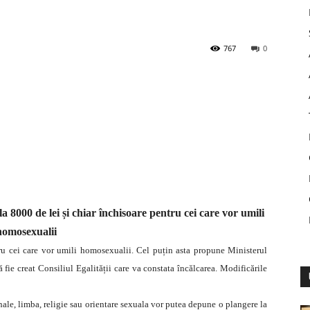
767
0
a 8000 de lei și chiar închisoare pentru cei care vor umili
homosexualii
ru cei care vor umili homosexualii. Cel puțin asta propune Ministerul
ă fie creat Consiliul Egalității care va constata încălcarea. Modificările
onale, limba, religie sau orientare sexuala vor putea depune o plangere la