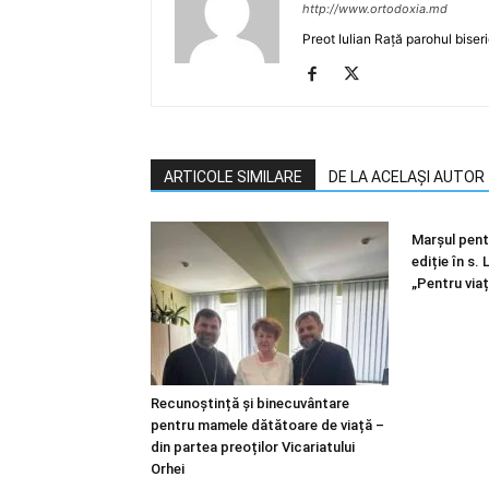
http://www.ortodoxia.md
Preot Iulian Rață parohul biser
ARTICOLE SIMILARE
DE LA ACELAȘI AUTOR
Marșul pentr
ediție în s.
„Pentru viaț
Recunoștință și binecuvântare
pentru mamele dătătoare de viață –
din partea preoților Vicariatului
Orhei