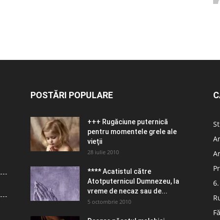
POSTĂRI POPULARE
C
+++ Rugăciune puternică
St
pentru momentele grele ale
Ar
vieţii
28 iulie 2010
Ar
Pr
**** Acatistul către
Atotputernicul Dumnezeu, la
6.
vreme de necaz sau de...
R
5 octombrie 2010
Fă