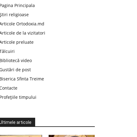
Pagina Principala
Știri religioase
Articole Ortodoxia.md
Articole de la vizitatori
Articole preluate
Tâlcuiri
Bibliotecă video
Gustări de post
Biserica Sfinta Treime
Contacte
Profețiile timpului
Ultimele articole