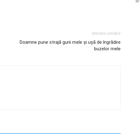
Articolul următor
Doamne pune strajă gurii mele şi uşă de îngrădire
buzelor mele