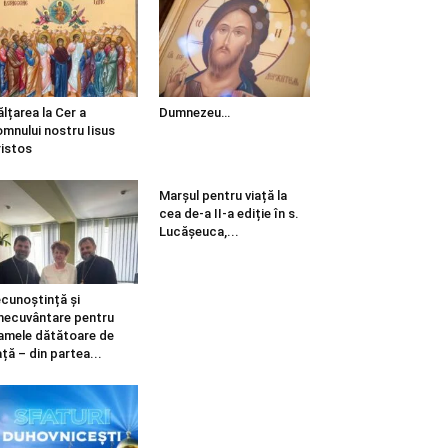
ălțarea la Cer a
Dumnezeu…
mnului nostru Iisus
istos
Marșul pentru viață la
cea de-a II-a ediție în s.
Lucășeuca,...
cunoștință și
necuvântare pentru
mele dătătoare de
ață – din partea...