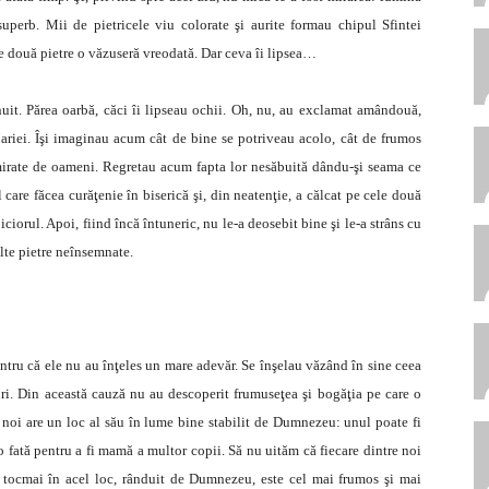
superb. Mii de pietricele viu colorate şi aurite formau chipul Sfintei
e două pietre o văzuseră vreodată. Dar ceva îi lipsea…
uit. Părea oarbă, căci îi lipseau ochii. Oh, nu, au exclamat amândouă,
riei. Îşi imaginau acum cât de bine se potriveau acolo, cât de frumos
 admirate de oameni. Regretau acum fapta lor nesăbuită dându-şi seama ce
care făcea curăţenie în biserică şi, din neatenţie, a călcat pe cele două
iciorul. Apoi, fiind încă întuneric, nu le-a deosebit bine şi le-a strâns cu
lte pietre neînsemnate.
 pentru că ele nu au înţeles un mare adevăr. Se înşelau văzând în sine ceea
uri. Din această cauză nu au descoperit frumuseţea şi bogăţia pe care o
e noi are un loc al său în lume bine stabilit de Dumnezeu: unul poate fi
r o fată pentru a fi mamă a multor copii. Să nu uităm că fiecare dintre noi
 tocmai în acel loc, rânduit de Dumnezeu, este cel mai frumos şi mai