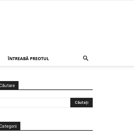
ÎNTREABĂ PREOTUL
Căutare
Categorii