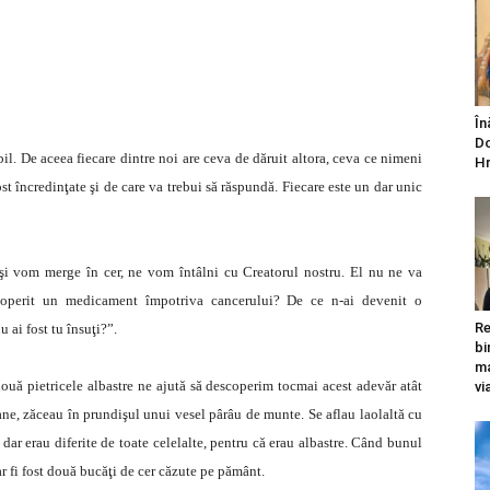
În
Do
abil. De aceea fiecare dintre noi are ceva de dăruit altora, ceva ce nimeni
Hr
ost încredinţate şi de care va trebui să răspundă. Fiecare este un dar unic
şi vom merge în cer, ne vom întâlni cu Creatorul nostru. El nu ne va
coperit un medicament împotriva cancerului? De ce n-ai devenit o
Re
u ai fost tu însuţi?”.
bi
ma
 două pietricele albastre ne ajută să descoperim tocmai acest adevăr atât
vi
ne, zăceau în prundişul unui vesel pârâu de munte. Se aflau laolaltă cu
 dar erau diferite de toate celelalte, pentru că erau albastre. Când bunul
ar fi fost două bucăţi de cer căzute pe pământ.