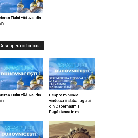
vierea Fiului văduvei din
in
Descoperă ortodoxia
vierea Fiului văduvei din
Despre minunea
in
vindecării slăbănogului
din Capernaum și
Rugăciunea inimii