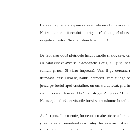
Cele două pietricele ştiau că sunt cele mai frumoase dint
Noi suntem copiii cerului! , strigau, când una, când ceal
sângele albastru! Nu avem de-a face cu voi!
De fapt erau două pietricele insuportabile şi arogante, ca
ele când cineva avea să le descopere. Desigur – îşi spunea
suntem şi noi. Şi visau împreună: Vom fi pe coroana r
frumoasă: case luxoase, baluri, petreceri. Vom ajunge pâ
jucau pe luciul apei cristaline, un om s-a aplecat, şi-a î
erau nespus de fericite: Ura! – au strigat. Am plecat! Ce 
Nu aşteptau decât ca visurile lor să se transforme în realita
Au fost puse într-o cutie, împreună cu alte pietre colorat
şi valoarea lor neîndoielnică. Totuşi lucurile au fost al