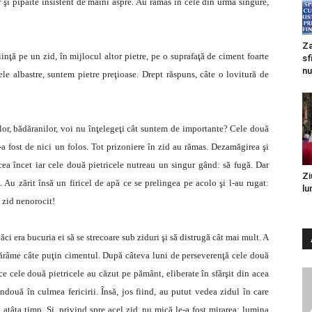
 şi pipăite insistent de mâini aspre. Au rămas în cele din urmă singure,
Za
iinţă pe un zid, în mijlocul altor pietre, pe o suprafaţă de ciment foarte
sf
nu
cele albastre, suntem pietre preţioase. Drept răspuns, câte o lovitură de
ilor, bădăranilor, voi nu înţelegeţi cât suntem de importante? Cele două
a fost de nici un folos. Tot prizoniere în zid au rămas. Dezamăgirea şi
cea încet iar cele două pietricele nutreau un singur gând: să fugă. Dar
Zi
. Au zărit însă un firicel de apă ce se prelingea pe acolo şi l-au rugat:
lu
t zid nenorocit!
ci era bucuria ei să se strecoare sub ziduri şi să distrugă cât mai mult. A
 să fărâme câte puţin cimentul. După câteva luni de perseverenţă cele două
ce cele două pietricele au căzut pe pământ, eliberate în sfârşit din acea
două în culmea fericirii. Însă, jos fiind, au putut vedea zidul în care
t atâta timp. Şi, privind spre acel zid, nu mică le-a fost mirarea: lumina