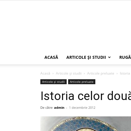
ACASĂ
ARTICOLE ŞI STUDII
RUGĂ
Acasă
Articole şi studii
Articole preluate
Istoria
Articole şi studii
Articole preluate
Istoria celor dou
De către
admin
-
1 decembrie 2012