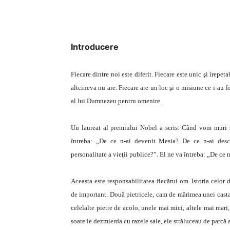
Introducere
Fiecare dintre noi este diferit. Fiecare este unic şi irepet
altcineva nu are. Fiecare are un loc şi o misiune ce i-au f
al lui Dumnezeu pentru omenire.
Un laureat al premiului Nobel a scris: Când vom muri 
întreba: „De ce n-ai devenit Mesia? De ce n-ai des
personalitate a vieţii publice?”. El ne va întreba: „De ce n
Aceasta este responsabilitatea fiecărui om. Istoria celor
de important. Două pietricele, cam de mărimea unei casta
celelalte pietre de acolo, unele mai mici, altele mai mari,
soare le dezmierda cu razele sale, ele străluceau de parcă 