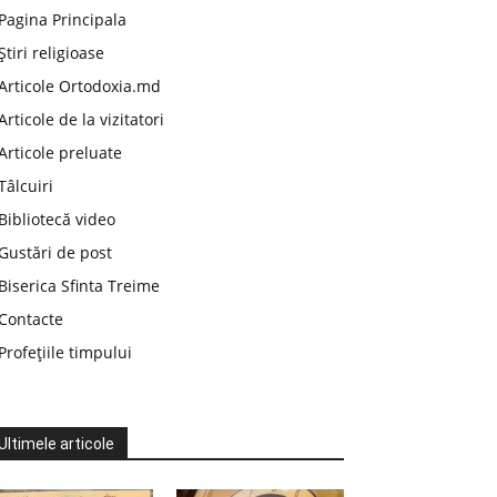
Pagina Principala
Știri religioase
Articole Ortodoxia.md
Articole de la vizitatori
Articole preluate
Tâlcuiri
Bibliotecă video
Gustări de post
Biserica Sfinta Treime
Contacte
Profețiile timpului
Ultimele articole