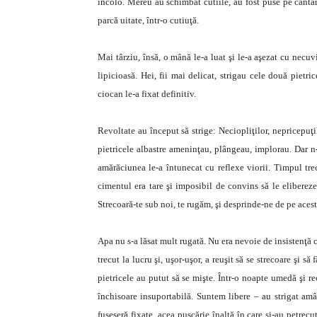
încolo. Mereu au schimbat cutiile, au fost puse pe cântar
parcă uitate, într-o cutiuţă.
Mai târziu, însă, o mână le-a luat şi le-a aşezat cu necuv
lipicioasă. Hei, fii mai delicat, strigau cele două pietri
ciocan le-a fixat definitiv.
Revoltate au început să strige: Neciopliţilor, nepricepuţ
pietricele albastre ameninţau, plângeau, implorau. Dar n-
amărăciunea le-a întunecat cu reflexe viorii. Timpul tre
cimentul era tare şi imposibil de convins să le elibereze
Strecoară-te sub noi, te rugăm, şi desprinde-ne de pe aces
Apa nu s-a lăsat mult rugată. Nu era nevoie de insistenţă că
trecut la lucru şi, uşor-uşor, a reuşit să se strecoare şi
pietricele au putut să se mişte. Într-o noapte umedă şi re
închisoare insuportabilă. Suntem libere – au strigat amân
fuseseră fixate, acea puşcărie înaltă în care şi-au petrecu