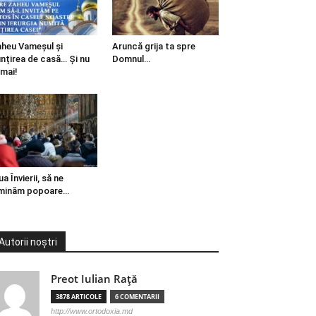
heu Vameșul și
Aruncă grija ta spre
ințirea de casă… Și nu
Domnul…
mai!
ua Învierii, să ne
minăm popoare…
Autorii noștri
Preot Iulian Raţă
3878 ARTICOLE
6 COMENTARII
http://www.ortodoxia.md