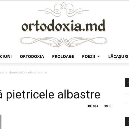
CIUNI
ORTODOXIA
PROLOAGE
POEZII
LĂCAŞURI
Ortodoxia.md
 celor două pietricele albastre
ă pietricele albastre
841
0