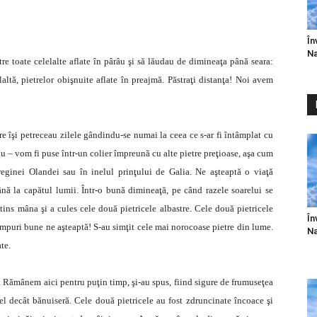
În
Na
re toate celelalte aflate în pârâu şi să lăudau de dimineaţa până seara:
altă, pietrelor obişnuite aflate în preajmă. Păstraţi distanţa! Noi avem
re îşi petreceau zilele gândindu-se numai la ceea ce s-ar fi întâmplat cu
u – vom fi puse într-un colier împreună cu alte pietre preţioase, aşa cum
eginei Olandei sau în inelul prinţului de Galia. Ne aşteaptă o viaţă
nă la capătul lumii. Într-o bună dimineaţă, pe când razele soarelui se
ntins mâna şi a cules cele două pietricele albastre. Cele două pietricele
În
timpuri bune ne aşteaptă! S-au simţit cele mai norocoase pietre din lume.
Na
te.
e. Rămânem aici pentru puţin timp, şi-au spus, fiind sigure de frumuseţea
tfel decât bănuiseră. Cele două pietricele au fost zdruncinate încoace şi