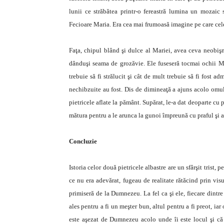
lunii ce străbătea printr-o fereastră lumina un mozaic 
Fecioare Maria. Era cea mai frumoasă imagine pe care cel
Faţa, chipul blând şi dulce al Mariei, avea ceva neobişn
dânduşi seama de grozăvie. Ele fuseseră tocmai ochii Ma
trebuie să fi strălucit şi cât de mult trebuie să fi fost
nechibzuite au fost. Dis de dimineaţă a ajuns acolo omul 
pietricele aflate la pământ. Supărat, le-a dat deoparte cu p
mătura pentru a le arunca la gunoi împreună cu praful şi a
Concluzie
Istoria celor două pietricele albastre are un sfârşit trist,
ce nu era adevărat, fugeau de realitate rătăcind prin vis
primiseră de la Dumnezeu. La fel ca şi ele, fiecare dintr
ales pentru a fi un meşter bun, altul pentru a fi preot, ia
este aşezat de Dumnezeu acolo unde îi este locul şi că