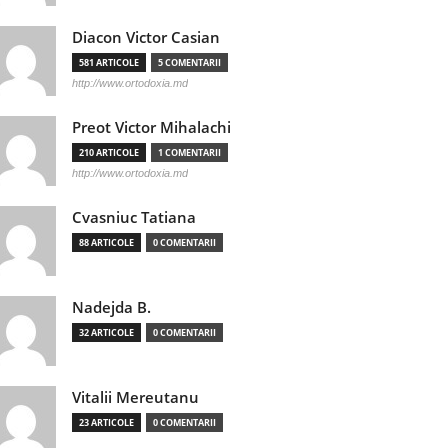
Diacon Victor Casian
581 ARTICOLE
5 COMENTARII
http://www.ortodoxia.md
Preot Victor Mihalachi
210 ARTICOLE
1 COMENTARII
http://www.ortodoxia.md
Cvasniuc Tatiana
88 ARTICOLE
0 COMENTARII
Nadejda B.
32 ARTICOLE
0 COMENTARII
Vitalii Mereutanu
23 ARTICOLE
0 COMENTARII