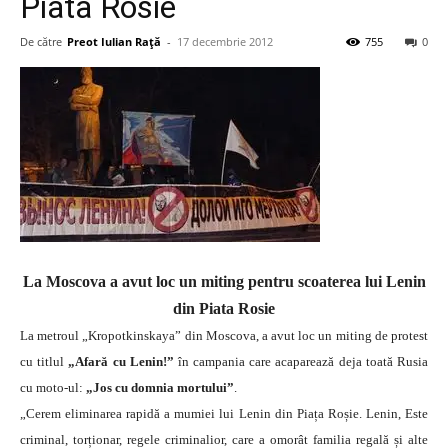
Piata Rosie
De către
Preot Iulian Raţă
-
17 decembrie 2012
755
0
La Moscova a avut loc un miting pentru scoaterea lui Lenin
din Piata Rosie
La metroul „Kropotkinskaya” din Moscova, a avut loc un miting de protest
cu titlul
„Afară cu Lenin!”
în campania care acaparează deja toată Rusia
cu moto-ul:
„Jos cu domnia mortului”
.
„Cerem eliminarea rapidă a mumiei lui Lenin din Piața Roșie. Lenin, Este
criminal, torționar, regele criminalior, care a omorât familia regală și alte