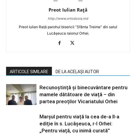
Preot Iulian Raţă
http://www.ortodoxia.md
Preot Iulian Rață parohul bisericii ”Sfânta Treime” din satul
Lucășeuca raionul Orhei.
ARTICOLE SIMILARE
DE LA ACELAȘI AUTOR
Recunoștință și binecuvântare pentru
mamele dătătoare de viață – din
partea preoților Vicariatului Orhei
Marșul pentru viață la cea de-a II-a
ediție în s. Lucășeuca, r-l Orhei:
„Pentru viață, cu inimă curată”