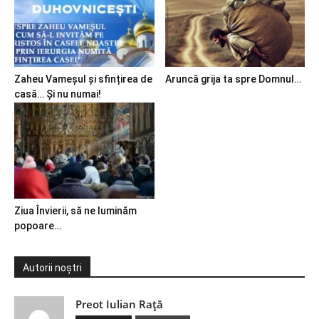
Zaheu Vameșul și sfințirea de
Aruncă grija ta spre Domnul…
casă… Și nu numai!
Ziua Învierii, să ne luminăm
popoare…
Autorii noștri
Preot Iulian Raţă