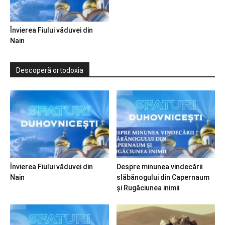
Învierea Fiului văduvei din
Nain
Descoperă ortodoxia
Învierea Fiului văduvei din
Despre minunea vindecării
Nain
slăbănogului din Capernaum
și Rugăciunea inimii