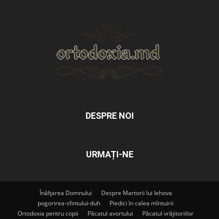
DESPRE NOI
URMAȚI-NE
Înălțarea Domnului
Despre Martorii lui Iehova
pogorirea-sfintului-duh
Piedici în calea mîntuirii
Ortodoxia pentru copii
Păcatul avortului
Păcatul vrăjitoriilor