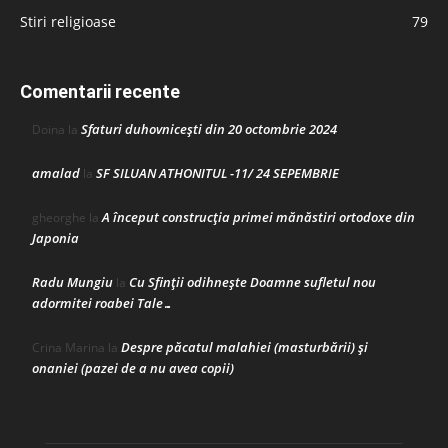
Stiri religioase
79
Comentarii recente
Sfaturi duhovnicești din 20 octombrie 2024
Doina
la
amalad
SF SILUAN ATHONITUL -11/ 24 SEPEMBRIE
la
A început construcţia primei mănăstiri ortodoxe din
gheorghe
la
Japonia
Radu Mungiu
Cu Sfinții odihnește Doamne sufletul nou
la
adormitei roabei Tale…
Despre păcatul malahiei (masturbării) şi
Crina Marina
la
onaniei (pazei de a nu avea copii)