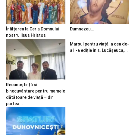
Înălțarea la Cer a Domnului
Dumnezeu…
nostru Iisus Hristos
Marșul pentru viață la cea de-
a II-a ediție în s. Lucășeuca,...
Recunoștință și
binecuvântare pentru mamele
dătătoare de viață – din
partea...