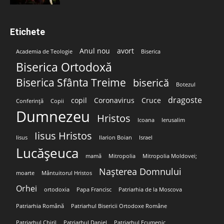
Etichete
Anul nou
avort
Academia de Teologie
Biserica
Biserica Ortodoxă
Biserica Sfânta Treime
biserică
Botezul
dragoste
copil
Coronavirus
Cruce
Conferință
Copii
Dumnezeu
Hristos
Icoana
Ierusalim
Iisus Hristos
Iisus
Ilarion Boian
Israel
Lucășeuca
mamă
Mitropolia
Mitropolia Moldovei;
Nașterea Domnului
moarte
Mântuitorul Hristos
Orhei
ortodoxia
Papa Francisc
Patriarhia de la Moscova
Patriarhia Română
Patriarhul Bisericii Ortodoxe Române
Patriarhul Chiril
Patriarhul Daniel
Patriarhul Ecumenic