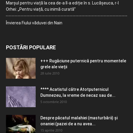
Marșul pentru viață la cea de-a II-a ediție în s. Lucășeuca, r-l
Orhei: „Pentru viață, cu inimă curată”
Învierea Fiului văduvei din Nain
POSTĂRI POPULARE
+++ Rugăciune puternică pentru momentele
grele ale vieţii
28 iulie 2010
**** Acatistul către Atotputernicul
Dumnezeu, la vreme de necaz sau de...
5 octombrie 2010
Despre păcatul malahiei (masturbării) şi
onaniei (pazei de a nu avea...
15 aprilie 2010