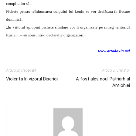
complicilor săi.
Pichete pentru reînhumarea corpului lui Lenin se vor desfășura în fiecare
duminică.
„În viitorul apropiat pichete similare vor fi organizate pe întreg teritoriul
Rusiei”, – au spus într-o declarație organizatorii.
www.ortodoxia.md
Articolul precedent
Articolul următor
Violenţa în vizorul Bisericii
A fost ales noul Patriarh al
Antiohiei