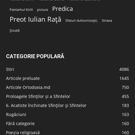
Predica
Patriarhul Kirill
pictura
Preot Iulian Rață
Sfaturi duhovnicești;
Sinaxa
Școală
CATEGORIE POPULARĂ
Stiri
4086
Articole preluate
1645
Articole Ortodoxia.md
750
Proloagele Sfinților și a Sfintelor
455
6. Acatiste închinate Sfinților și Sfintelor
183
Rugăciuni
163
Fără categorie
160
Poezia religioasă
160