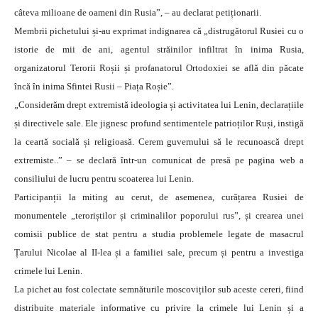
câteva milioane de oameni din Rusia”, – au declarat petiționarii.
Membrii pichetului și-au exprimat indignarea că „distrugătorul Rusiei cu o
istorie de mii de ani, agentul străinilor infiltrat în inima Rusia,
organizatorul Terorii Roșii și profanatorul Ortodoxiei se află din păcate
încă în inima Sfintei Rusii – Piața Roșie”.
„Considerăm drept extremistă ideologia și activitatea lui Lenin, declarațiile
și directivele sale. Ele jignesc profund sentimentele patrioților Ruși, instigă
la ceartă socială și religioasă. Cerem guvernului să le recunoască drept
extremiste..” – se declară într-un comunicat de presă pe pagina web a
consiliului de lucru pentru scoaterea lui Lenin.
Participanții la miting au cerut, de asemenea, curățarea Rusiei de
monumentele „teroriștilor și criminalilor poporului rus”, și crearea unei
comisii publice de stat pentru a studia problemele legate de masacrul
Țarului Nicolae al II-lea și a familiei sale, precum și pentru a investiga
crimele lui Lenin.
La pichet au fost colectate semnăturile moscoviților sub aceste cereri, fiind
distribuite materiale informative cu privire la crimele lui Lenin și a