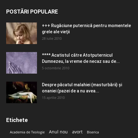
POSTĂRI POPULARE
+++ Rugăciune puternică pentru momentele
grele ale vieţii
28 iulie 2010
**** Acatistul către Atotputernicul
Dumnezeu, la vreme de necaz sau de...
5 octombrie 2010
Despre păcatul malahiei (masturbării) şi
onaniei (pazei de a nu avea...
15 aprilie 2010
Etichete
Anul nou
avort
Academia de Teologie
Biserica