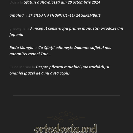
Sfaturi duhovnicești din 20 octombrie 2024
Doina
la
amalad
SF SILUAN ATHONITUL -11/ 24 SEPEMBRIE
la
A început construcţia primei mănăstiri ortodoxe din
gheorghe
la
Japonia
Radu Mungiu
Cu Sfinții odihnește Doamne sufletul nou
la
adormitei roabei Tale…
Despre păcatul malahiei (masturbării) şi
Crina Marina
la
onaniei (pazei de a nu avea copii)