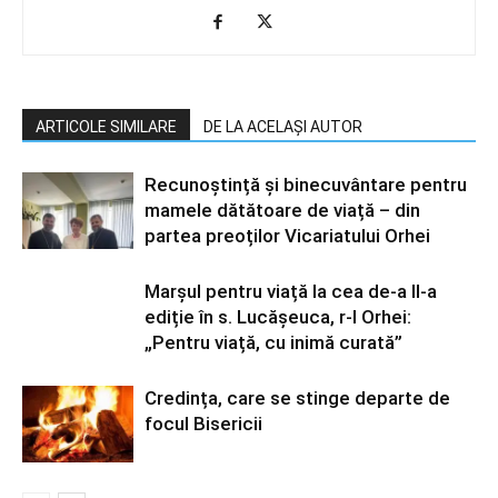
ARTICOLE SIMILARE
DE LA ACELAȘI AUTOR
Recunoștință și binecuvântare pentru
mamele dătătoare de viață – din
partea preoților Vicariatului Orhei
Marșul pentru viață la cea de-a II-a
ediție în s. Lucășeuca, r-l Orhei:
„Pentru viață, cu inimă curată”
Credința, care se stinge departe de
focul Bisericii