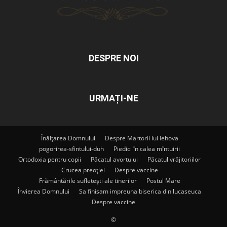
DESPRE NOI
URMAȚI-NE
Înălțarea Domnului
Despre Martorii lui Iehova
pogorirea-sfintului-duh
Piedici în calea mîntuirii
Ortodoxia pentru copii
Păcatul avortului
Păcatul vrăjitoriilor
Crucea preoției
Despre vaccine
Frământările sufletești ale tinerilor
Postul Mare
Învierea Domnului
Sa finisam impreuna biserica din lucaseuca
Despre vaccine
©