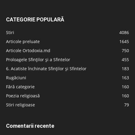
CATEGORIE POPULARĂ
Stiri
4086
Articole preluate
1645
Articole Ortodoxia.md
750
Proloagele Sfinților și a Sfintelor
455
6. Acatiste închinate Sfinților și Sfintelor
183
Rugăciuni
163
Fără categorie
160
Poezia religioasă
160
Stiri religioase
79
Comentarii recente