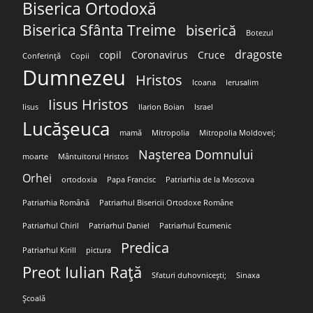
Biserica Ortodoxă
Biserica Sfânta Treime
biserică
Botezul
dragoste
copil
Coronavirus
Cruce
Conferință
Copii
Dumnezeu
Hristos
Icoana
Ierusalim
Iisus Hristos
Iisus
Ilarion Boian
Israel
Lucășeuca
mamă
Mitropolia
Mitropolia Moldovei;
Nașterea Domnului
moarte
Mântuitorul Hristos
Orhei
ortodoxia
Papa Francisc
Patriarhia de la Moscova
Patriarhia Română
Patriarhul Bisericii Ortodoxe Române
Patriarhul Chiril
Patriarhul Daniel
Patriarhul Ecumenic
Predica
Patriarhul Kirill
pictura
Preot Iulian Rață
Sfaturi duhovnicești;
Sinaxa
Școală