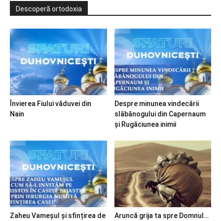
Descoperă ortodoxia
Învierea Fiului văduvei din
Despre minunea vindecării
Nain
slăbănogului din Capernaum
și Rugăciunea inimii
Zaheu Vameșul și sfințirea de
Aruncă grija ta spre Domnul…