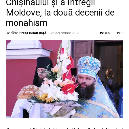
Chișinăului și a Întregii
Moldove, la două decenii de
monahism
De către
Preot Iulian Raţă
-
23 decembrie 2012
807
0