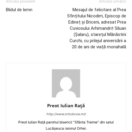
Articolul precedent
Articolul următor
Blidul de lemn
Mesajul de felicitare al Prea
Sfințitului Nicodim, Episcop de
Edineț și Briceni, adresat Prea
Cuviosului Arhimandrit Siluan
(Șalaru), starețul Mănăstirii
Curchi, cu prilejul aniversării a
20 de ani de viață monahală
Preot Iulian Raţă
http://www.ortodoxia.md
Preot Iulian Rață parohul bisericii ”Sfânta Treime” din satul
Lucășeuca raionul Orhei.