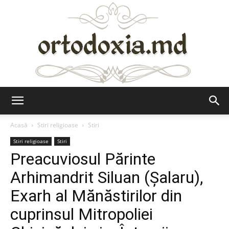
Ortodoxia.md
Acasă
Stiri religioase
Stiri
Stiri religioase
Stiri
Preacuviosul Părinte
Arhimandrit Siluan (Șalaru),
Exarh al Mănăstirilor din
cuprinsul Mitropoliei