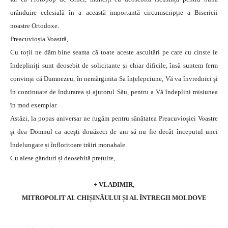
orânduire eclesială în a această importantă circumscripție a Bisericii
noastre Ortodoxe.
Preacuvioșia Voastră,
Cu toții ne dăm bine seama că toate aceste ascultări pe care cu cinste le
îndepliniți sunt deosebit de solicitante și chiar dificile, însă suntem ferm
convinși că Dumnezeu, în nemărginita Sa înțelepciune, Vă va învrednici și
în continuare de îndurarea și ajutorul Său, pentru a Vă îndeplini misiunea
în mod exemplar.
Astăzi, la popas aniversar ne rugăm pentru sănătatea Preacuvioșiei Voastre
și dea Domnul ca acești douăzeci de ani să nu fie decât începutul unei
îndelungate și înfloritoare trăiri monahale.
Cu alese gânduri și deosebită prețuire,
+ VLADIMIR,
MITROPOLIT AL CHIȘINĂULUI ȘI AL ÎNTREGII MOLDOVE