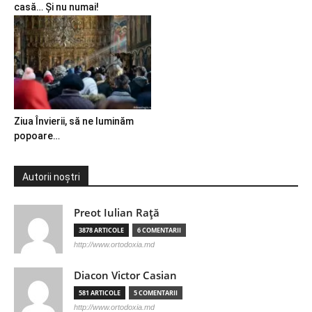
casă… Și nu numai!
Ziua Învierii, să ne luminăm
popoare…
Autorii noștri
Preot Iulian Raţă
3878 ARTICOLE
6 COMENTARII
http://www.ortodoxia.md
Diacon Victor Casian
581 ARTICOLE
5 COMENTARII
http://www.ortodoxia.md