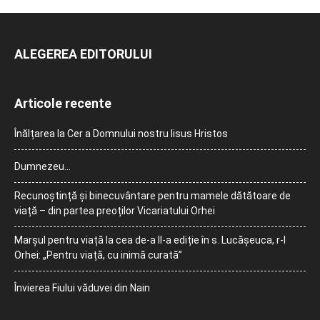
ALEGEREA EDITORULUI
Articole recente
Înălțarea la Cer a Domnului nostru Iisus Hristos
Dumnezeu…
Recunoștință și binecuvântare pentru mamele dătătoare de
viață – din partea preoților Vicariatului Orhei
Marșul pentru viață la cea de-a II-a ediție în s. Lucășeuca, r-l
Orhei: „Pentru viață, cu inimă curată”
Învierea Fiului văduvei din Nain