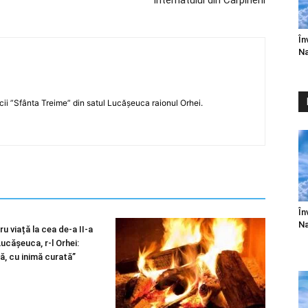
internatului din Cărpineni
În
Na
icii ”Sfânta Treime” din satul Lucășeuca raionul Orhei.
În
Na
u viață la cea de-a II-a
 Lucășeuca, r-l Orhei:
ă, cu inimă curată”