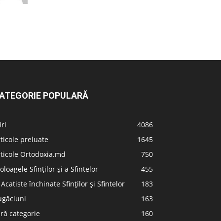
ATEGORIE POPULARĂ
iri
4086
ticole preluate
1645
ticole Ortodoxia.md
750
oloagele Sfinților și a Sfintelor
455
 Acatiste închinate Sfinților și Sfintelor
183
ugăciuni
163
ră categorie
160