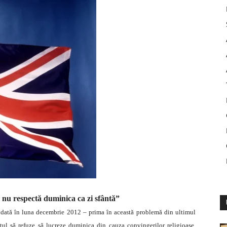
i nu respectă duminica ca zi sfântă”
ie dată în luna decembrie 2012 – prima în această problemă din ultimul
ptul să refuze să lucreze duminica din cauza convingerilor religioase,