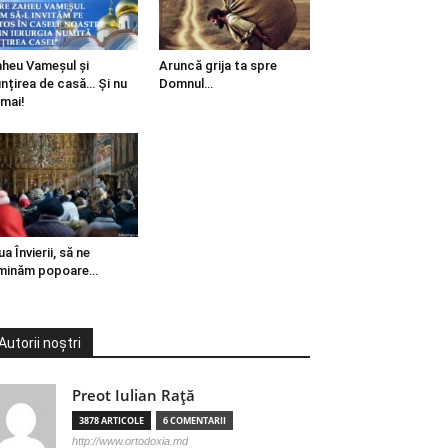
heu Vameșul și
Aruncă grija ta spre
ințirea de casă… Și nu
Domnul…
mai!
ua Învierii, să ne
minăm popoare…
Autorii noștri
Preot Iulian Raţă
3878 ARTICOLE
6 COMENTARII
http://www.ortodoxia.md