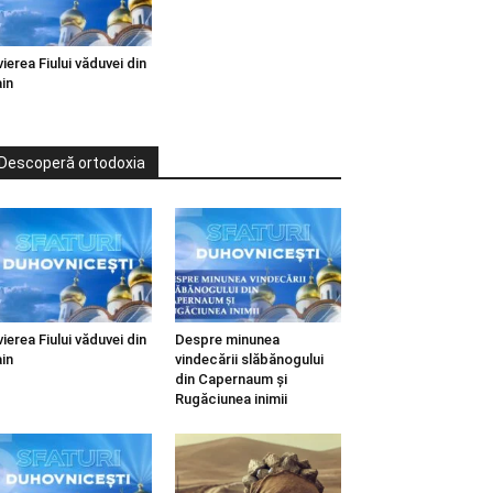
vierea Fiului văduvei din
in
Descoperă ortodoxia
vierea Fiului văduvei din
Despre minunea
in
vindecării slăbănogului
din Capernaum și
Rugăciunea inimii