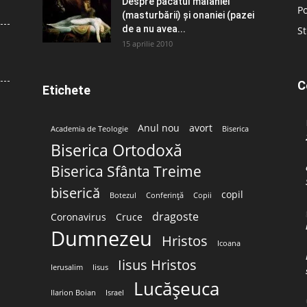
Despre păcatul malahiei
Po
(masturbării) şi onaniei (pazei
de a nu avea...
St
15 aprilie 2010
C
Etichete
Anul nou
avort
Academia de Teologie
Biserica
Biserica Ortodoxă
Biserica Sfânta Treime
biserică
copil
Botezul
Conferință
Copii
dragoste
Coronavirus
Cruce
Dumnezeu
Hristos
Icoana
Iisus Hristos
Ierusalim
Iisus
Lucășeuca
Ilarion Boian
Israel