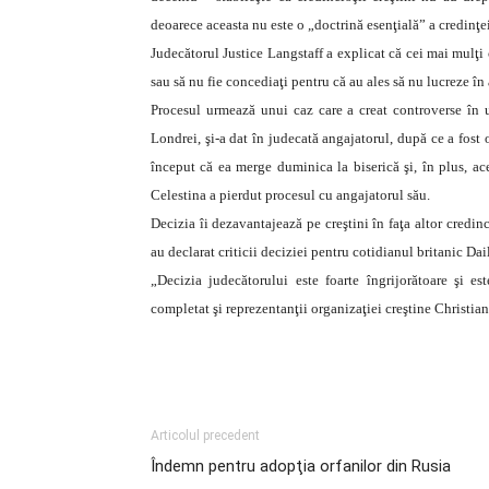
deoarece aceasta nu este o „doctrină esenţială” a credinţei
Judecătorul Justice Langstaff a explicat că cei mai mulţi 
sau să nu fie concediaţi pentru că au ales să nu lucreze în 
Procesul urmează unui caz care a creat controverse în
Londrei, şi-a dat în judecată angajatorul, după ce a fost 
început că ea merge duminica la biserică şi, în plus, ac
Celestina a pierdut procesul cu angajatorul său.
Decizia îi dezavantajează pe creştini în faţa altor credinci
au declarat criticii deciziei pentru cotidianul britanic Da
„Decizia judecătorului este foarte îngrijorătoare şi 
completat şi reprezentanţii organizaţiei creştine Christian
Articolul precedent
Îndemn pentru adopţia orfanilor din Rusia