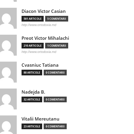
Diacon Victor Casian
581 ARTICOLE
5 COMENTARII
http://www.ortodoxia.md
Preot Victor Mihalachi
210 ARTICOLE
1 COMENTARII
http://www.ortodoxia.md
Cvasniuc Tatiana
88 ARTICOLE
0 COMENTARII
Nadejda B.
32 ARTICOLE
0 COMENTARII
Vitalii Mereutanu
23 ARTICOLE
0 COMENTARII