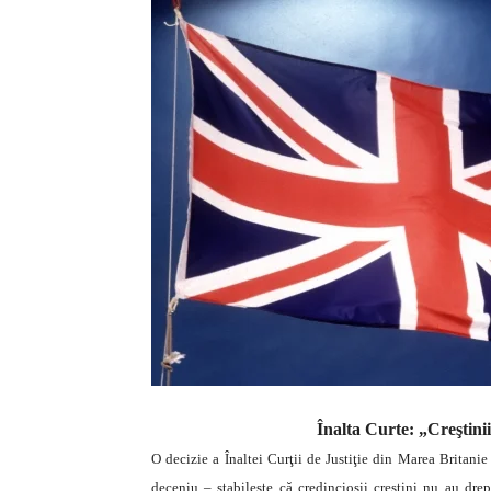
Înalta Curte: „Creştini
O decizie a Înaltei Curţii de Justiţie din Marea Britan
deceniu – stabileşte că credincioşii creştini nu au dre