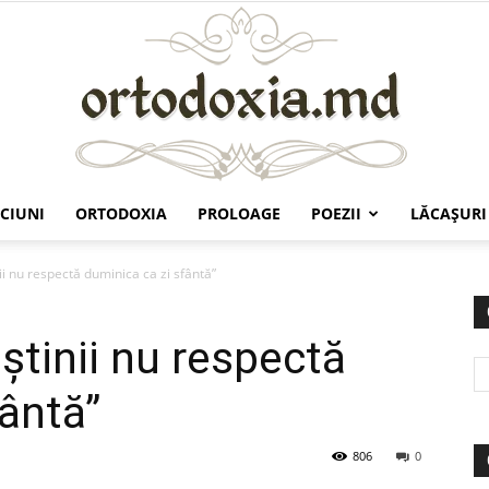
CIUNI
ORTODOXIA
PROLOAGE
POEZII
LĂCAŞURI
Ortodoxia.md
nii nu respectă duminica ca zi sfântă”
eştinii nu respectă
fântă”
806
0