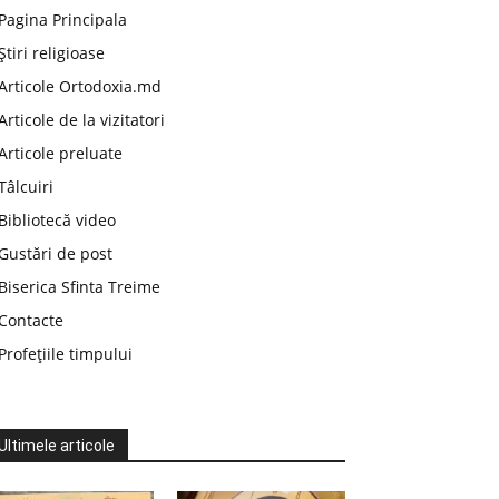
Pagina Principala
Știri religioase
Articole Ortodoxia.md
Articole de la vizitatori
Articole preluate
Tâlcuiri
Bibliotecă video
Gustări de post
Biserica Sfinta Treime
Contacte
Profețiile timpului
Ultimele articole