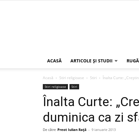
ACASĂ
ARTICOLE ŞI STUDII
RUGĂ
Acasă
Stiri religioase
Stiri
Înalta Curte: „Creşti
Stiri religioase
Stiri
Înalta Curte: „Cr
duminica ca zi s
De către
Preot Iulian Raţă
-
9 ianuarie 2013