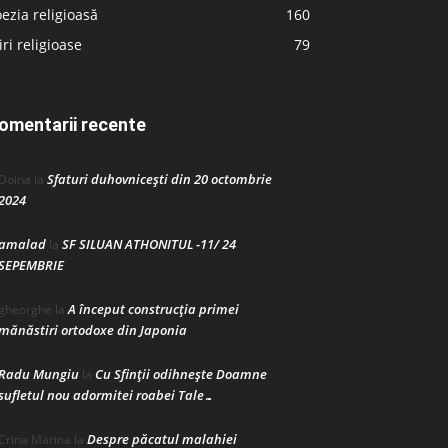
ezia religioasă
160
iri religioase
79
omentarii recente
Sfaturi duhovnicești din 20 octombrie
Doina
la
2024
amalad
SF SILUAN ATHONITUL -11/ 24
la
SEPEMBRIE
A început construcţia primei
gheorghe
la
mănăstiri ortodoxe din Japonia
Radu Mungiu
Cu Sfinții odihnește Doamne
la
sufletul nou adormitei roabei Tale…
Despre păcatul malahiei
Crina Marina
la