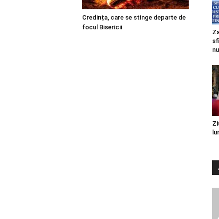
Credința, care se stinge departe de
focul Bisericii
Za
sf
nu
Zi
lu