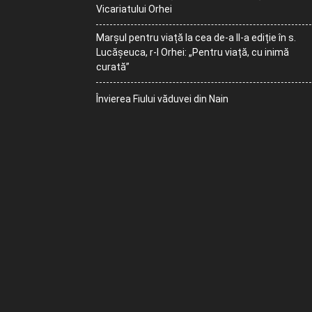
Vicariatului Orhei
Marșul pentru viață la cea de-a II-a ediție în s.
Lucășeuca, r-l Orhei: „Pentru viață, cu inimă
curată”
Învierea Fiului văduvei din Nain