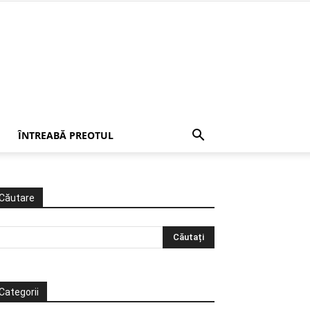
ÎNTREABĂ PREOTUL
Căutare
Categorii