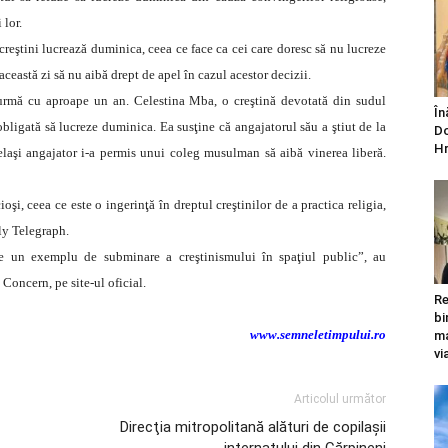
 lor.
creştini lucrează duminica, ceea ce face ca cei care doresc să nu lucreze
această zi să nu aibă drept de apel în cazul acestor decizii.
 urmă cu aproape un an. Celestina Mba, o creştină devotată din sudul
În
obligată să lucreze duminica. Ea susţine că angajatorul său a ştiut de la
Do
Hr
elaşi angajator i-a permis unui coleg musulman să aibă vinerea liberă.
oşi, ceea ce este o ingerinţă în dreptul creştinilor de a practica religia,
ily Telegraph.
este un exemplu de subminare a creştinismului în spaţiul public”, au
 Concern, pe site-ul oficial.
Re
bi
www.semneletimpului.ro
ma
vi
Articolul următor
Direcţia mitropolitană alături de copilaşii