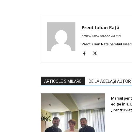
Preot Iulian Raţă
http://www.ortodoxia.md
Preot Iulian Rață parohul biser
ARTICOLE SIMILARE
DE LA ACELAȘI AUTOR
Marșul pentr
ediție în s.
„Pentru viaț