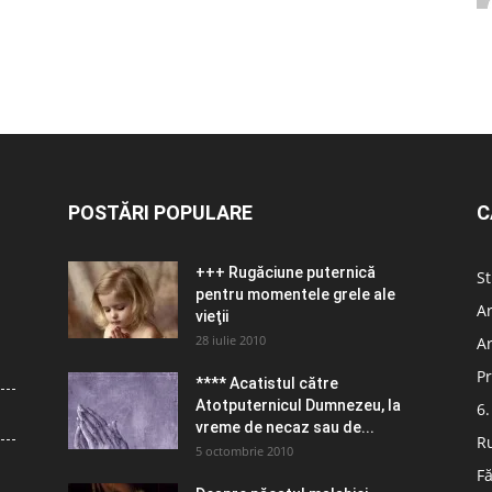
POSTĂRI POPULARE
C
+++ Rugăciune puternică
St
pentru momentele grele ale
Ar
vieţii
28 iulie 2010
Ar
Pr
**** Acatistul către
Atotputernicul Dumnezeu, la
6.
vreme de necaz sau de...
R
5 octombrie 2010
Fă