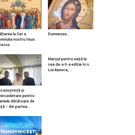
ălțarea la Cer a
Dumnezeu…
mnului nostru Iisus
istos
Marșul pentru viață la
cea de-a II-a ediție în s.
Lucășeuca,...
cunoștință și
necuvântare pentru
mele dătătoare de
ață – din partea...