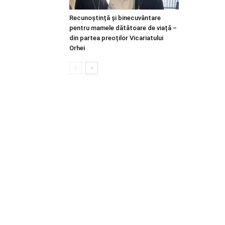
Recunoștință și binecuvântare
pentru mamele dătătoare de viață –
din partea preoților Vicariatului
Orhei