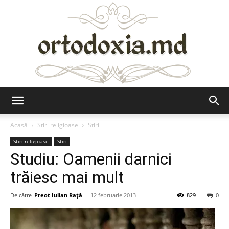
Ortodoxia.md
Acasă
Stiri religioase
Stiri
Stiri religioase
Stiri
Studiu: Oamenii darnici
trăiesc mai mult
De către
Preot Iulian Raţă
-
12 februarie 2013
829
0