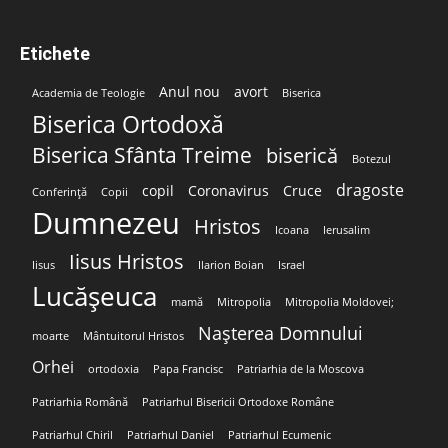
Etichete
Anul nou
avort
Academia de Teologie
Biserica
Biserica Ortodoxă
Biserica Sfânta Treime
biserică
Botezul
dragoste
copil
Coronavirus
Cruce
Conferință
Copii
Dumnezeu
Hristos
Icoana
Ierusalim
Iisus Hristos
Iisus
Ilarion Boian
Israel
Lucășeuca
mamă
Mitropolia
Mitropolia Moldovei;
Nașterea Domnului
moarte
Mântuitorul Hristos
Orhei
ortodoxia
Papa Francisc
Patriarhia de la Moscova
Patriarhia Română
Patriarhul Bisericii Ortodoxe Române
Patriarhul Chiril
Patriarhul Daniel
Patriarhul Ecumenic