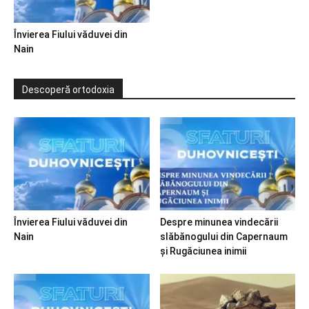
Învierea Fiului văduvei din
Nain
Descoperă ortodoxia
Învierea Fiului văduvei din
Despre minunea vindecării
Nain
slăbănogului din Capernaum
și Rugăciunea inimii