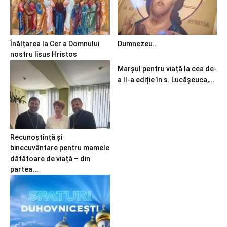
Înălțarea la Cer a Domnului
Dumnezeu…
nostru Iisus Hristos
Marșul pentru viață la cea de-
a II-a ediție în s. Lucășeuca,...
Recunoștință și
binecuvântare pentru mamele
dătătoare de viață – din
partea...