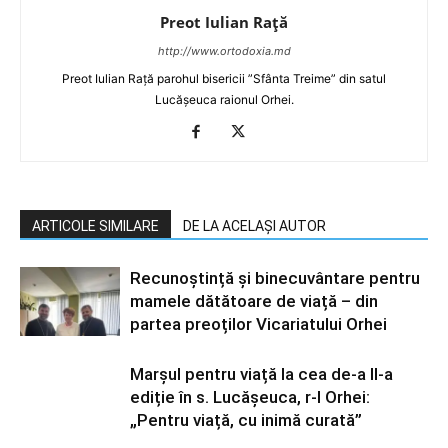
Preot Iulian Raţă
http://www.ortodoxia.md
Preot Iulian Rață parohul bisericii ”Sfânta Treime” din satul
Lucășeuca raionul Orhei.
ARTICOLE SIMILARE
DE LA ACELAȘI AUTOR
Recunoștință și binecuvântare pentru
mamele dătătoare de viață – din
partea preoților Vicariatului Orhei
Marșul pentru viață la cea de-a II-a
ediție în s. Lucășeuca, r-l Orhei:
„Pentru viață, cu inimă curată”