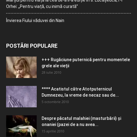
Marșul pentru viață la cea de-a II-a ediție în s. Lucășeuca, r-l
Orhei: „Pentru viață, cu inimă curată”
Învierea Fiului văduvei din Nain
POSTĂRI POPULARE
+++ Rugăciune puternică pentru momentele
grele ale vieţii
28 iulie 2010
**** Acatistul către Atotputernicul
Dumnezeu, la vreme de necaz sau de...
5 octombrie 2010
Despre păcatul malahiei (masturbării) şi
onaniei (pazei de a nu avea...
15 aprilie 2010