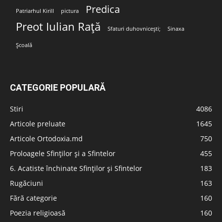
Predica
Patriarhul Kirill
pictura
Preot Iulian Rață
Sfaturi duhovnicești;
Sinaxa
Școală
CATEGORIE POPULARĂ
Stiri
4086
Articole preluate
1645
Articole Ortodoxia.md
750
Proloagele Sfinților și a Sfintelor
455
6. Acatiste închinate Sfinților și Sfintelor
183
Rugăciuni
163
Fără categorie
160
Poezia religioasă
160