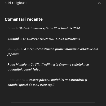
Stiri religioase
79
Comentarii recente
Sfaturi duhovnicești din 20 octombrie 2024
Doina
la
amalad
SF SILUAN ATHONITUL -11/ 24 SEPEMBRIE
la
A început construcţia primei mănăstiri ortodoxe din
gheorghe
la
Japonia
Radu Mungiu
Cu Sfinții odihnește Doamne sufletul nou
la
adormitei roabei Tale…
Despre păcatul malahiei (masturbării) şi
Crina Marina
la
onaniei (pazei de a nu avea copii)