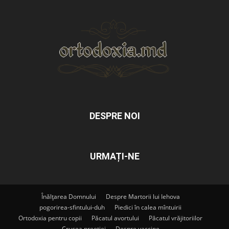
DESPRE NOI
URMAȚI-NE
Înălțarea Domnului
Despre Martorii lui Iehova
pogorirea-sfintului-duh
Piedici în calea mîntuirii
Ortodoxia pentru copii
Păcatul avortului
Păcatul vrăjitoriilor
Crucea preoției
Despre vaccine