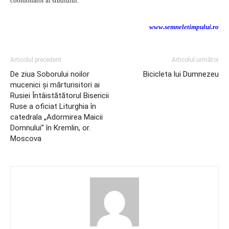
coordonator al studiului.
www.semneletimpului.ro
Articolul precedent
Articolul următor
De ziua Soborului noilor
Bicicleta lui Dumnezeu
mucenici și mărturisitori ai
Rusiei Întâistătătorul Bisericii
Ruse a oficiat Liturghia în
catedrala „Adormirea Maicii
Domnului” în Kremlin, or.
Moscova