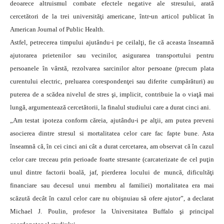
deoarece altruismul combate efectele negative ale stresului, arată
cercetători de la trei universităţi americane, într-un articol publicat în
American Journal of Public Health.
Astfel, petrecerea timpului ajutându-i pe ceilalţi, fie că aceasta înseamnă
ajutorarea prietenilor sau vecinilor, asigurarea transportului pentru
persoanele în vârstă, rezolvarea sarcinilor altor persoane (precum plata
curentului electric, preluarea corespondenţei sau diferite cumpărături) au
puterea de a scădea nivelul de stres şi, implicit, contribuie la o viaţă mai
lungă, argumentează cercetătorii, la finalul studiului care a durat cinci ani.
„Am testat ipoteza conform căreia, ajutându-i pe alţii, am putea preveni
asocierea dintre stresul si mortalitatea celor care fac fapte bune. Asta
înseamnă că, în cei cinci ani cât a durat cercetarea, am observat că în cazul
celor care treceau prin perioade foarte stresante (carcaterizate de cel puţin
unul dintre factorii boală, jaf, pierderea locului de muncă, dificultăţi
financiare sau decesul unui membru al familiei) mortalitatea era mai
scăzută decât în cazul celor care nu obişnuiau să ofere ajutor”, a declarat
Michael J. Poulin, profesor la Universitatea Buffalo şi principal