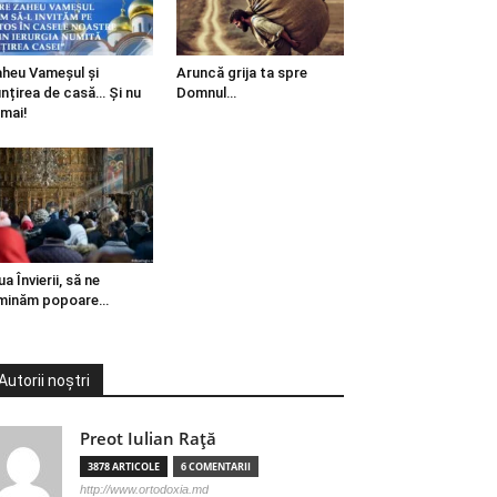
heu Vameșul și
Aruncă grija ta spre
ințirea de casă… Și nu
Domnul…
mai!
ua Învierii, să ne
minăm popoare…
Autorii noștri
Preot Iulian Raţă
3878 ARTICOLE
6 COMENTARII
http://www.ortodoxia.md