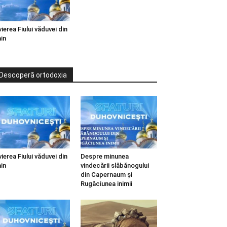
vierea Fiului văduvei din
in
Descoperă ortodoxia
vierea Fiului văduvei din
Despre minunea
in
vindecării slăbănogului
din Capernaum și
Rugăciunea inimii