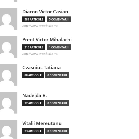
Diacon Victor Casian
581 ARTICOLE
5 COMENTARII
http://www.ortodoxia.md
Preot Victor Mihalachi
210 ARTICOLE
1 COMENTARII
http://www.ortodoxia.md
Cvasniuc Tatiana
88 ARTICOLE
0 COMENTARII
Nadejda B.
32 ARTICOLE
0 COMENTARII
Vitalii Mereutanu
23 ARTICOLE
0 COMENTARII