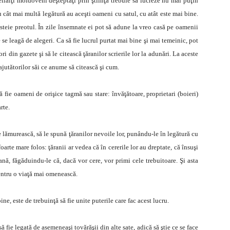
eilalţi moldoveni deşteptaţi prin ştiinţă trebuie să lucreze nu mai puţin
u cât mai multă legătură au aceşti oameni cu satul, cu atât este mai bine.
ă steie preotul. În zile însemnate ei pot să adune la vreo casă pe oamenii
 se leagă de alegeri. Ca să fie lucrul purtat mai bine şi mai temeinic, pot
ori din gazete şi să le citească ţăranilor scrierile lor la adunări. La aceste
ajutătorilor săi ce anume să citească şi cum.
să fie oameni de orişice tagmă sau stare: învăţătoare, proprietari (boieri)
rte.
 le lămurească, să le spună ţăranilor nevoile lor, punându-le în legătură cu
oarte mare folos: ţăranii ar vedea că în cererile lor au dreptate, că însuşi
rană, făgăduindu-le că, dacă vor cere, vor primi cele trebuitoare. Şi asta
 pentru o viaţă mai omenească.
ne, este de trebuinţă să fie unite puterile care fac acest lucru.
ă fie legată de asemeneaşi tovărăşii din alte sate, adică să ştie ce se face