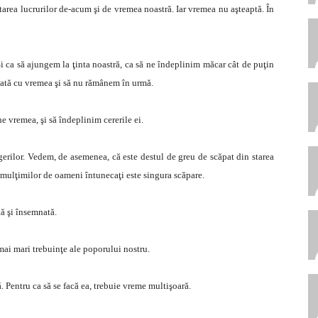
 starea lucrurilor de-acum şi de vremea noastră. Iar vremea nu aşteaptă. În
i ca să ajungem la ţinta noastră, ca să ne îndeplinim măcar cât de puţin
dată cu vremea şi să nu rămânem în urmă.
e vremea, şi să îndeplinim cererile ei.
gerilor. Vedem, de asemenea, că este destul de greu de scăpat din starea
mulţimilor de oameni întunecaţi este singura scăpare.
tă şi însemnată.
 mai mari trebuinţe ale poporului nostru.
. Pentru ca să se facă ea, trebuie vreme multişoară.