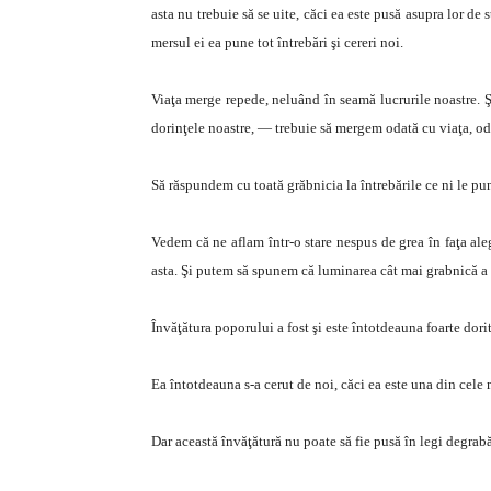
asta nu trebuie să se uite, căci ea este pusă asupra lor de
mersul ei ea pune tot întrebări şi cereri noi.
Viaţa merge repede, neluând în seamă lucrurile noastre. Ş
dorinţele noastre, — trebuie să mergem odată cu viaţa, o
Să răspundem cu toată grăbnicia la întrebările ce ni le pun
Vedem că ne aflam într-o stare nespus de grea în faţa ale
asta. Şi putem să spunem că luminarea cât mai grabnică a 
Învăţătura poporului a fost şi este întotdeauna foarte dori
Ea întotdeauna s-a cerut de noi, căci ea este una din cele
Dar această învăţătură nu poate să fie pusă în legi degrabă