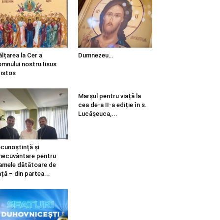
ălțarea la Cer a
Dumnezeu…
mnului nostru Iisus
istos
Marșul pentru viață la
cea de-a II-a ediție în s.
Lucășeuca,...
cunoștință și
necuvântare pentru
mele dătătoare de
ață – din partea...