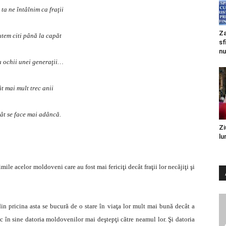
 ta ne întâlnim ca fraţii
Za
utem citi până la capăt
sf
nu
 ochii unei generaţii…
t mai mult trec anii
ât se face mai adâncă.
Zi
lu
imile acelor moldoveni care au fost mai fericiţi decât fraţii lor necăjiţi şi
in pricina asta se bucură de o stare în viaţa lor mult mai bună decât a
c în sine datoria moldovenilor mai deştepţi către neamul lor. Şi datoria