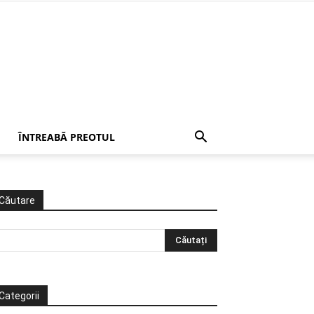
ÎNTREABĂ PREOTUL
Căutare
Categorii