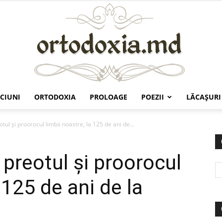
CIUNI
ORTODOXIA
PROLOAGE
POEZII
LĂCAŞURI
Ortodoxia.md
tul şi proorocul limbii noastre, la 125 de ani de...
 preotul şi proorocul
 125 de ani de la