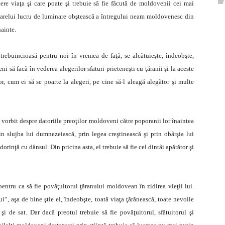
ere viaţa şi care poate şi trebuie să fie făcută de moldovenii cei mai
marelui lucru de luminare obştească a întregului neam moldovenesc din
nainte.
rebuincioasă pentru noi în vremea de faţă, se alcătuieşte, îndeobşte,
i să facă în vederea alegerilor sfaturi prieteneşti cu ţăranii şi la aceste
or, cum ei să se poarte la alegeri, pe cine să-l aleagă alegător şi multe
 vorbit despre datoriile preoţilor moldoveni către poporanii lor înaintea
in slujba lui dumnezeiască, prin legea creştinească şi prin obârşia lui
orinţă cu dânsul. Din pricina asta, el trebuie să fie cel dintâi apărător şi
pentru ca să fie povăţuitorul ţăranului moldovean în zidirea vieţii lui.
i“, aşa de bine ştie el, îndeobşte, toată viaţa ţărănească, toate nevoile
n şi de sat. Dar dacă preotul trebuie să fie povăţuitorul, sfătuitorul şi