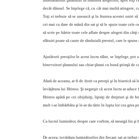
îndemnătorul ţăranului în înaintea alegerilor, apoi toţi c
decât dânsul. Se înţelege că, cu cât mai multă atingere, c
Toţi ei trebuie să se unească şi în fruntea acestei uniri s
cei mai cu dare de mână din sat şi să le spuie toate cele ce
să scrie pe hârtie toate cele aflate despre alegeri din cărţi 
sfătuiri poate să caute de rânduială preotul, care le spune 
Ajutătorii preoţilor în acest lucru sfânt, se înţelege, pot 
binevoitori ţăranului sau chiar ţărani cu bună ştiinţă de ca
Afară de aceasta, ar fi de dorit ca preoţii şi în biserică să
învăţătura lui Hristos. Şi negreşit că acest lucru ar aduce f
Hristos apără pe cei obijduiţi, lipsiţi de drepturi şi de h
mult i-ar îmbărbăta şi le-ar da tărie în lupta lor cea grea
Ca lucrul luminător, despre care vorbim, să meargă lin şi bi
De aceea, tovărăşia luminătorilor din fiecare sat ar trebui s