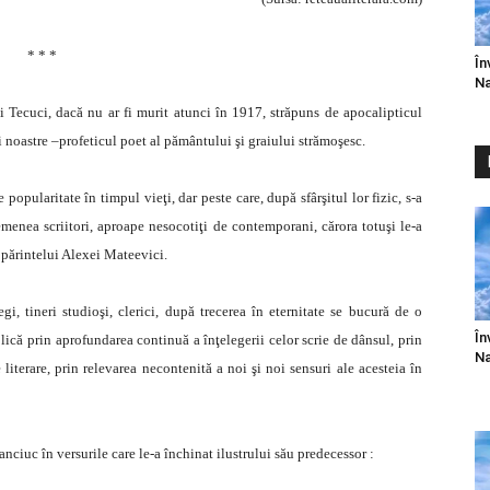
* * *
În
Na
i Tecuci, dacă nu ar fi murit atunci în 1917, străpuns de apocalipticul
bii noastre –profeticul poet al pământului şi graiului strămoşesc.
 popularitate în timpul vieţi, dar peste care, după sfârşitul lor fizic, s-a
semenea scriitori, aproape nesocotiţi de contemporani, cărora totuşi le-a
 părintelui Alexei Mateevici.
, tineri studioşi, clerici, după trecerea în eternitate se bucură de o
În
lică prin aprofundarea continuă a înţelegerii celor scrie de dânsul, prin
Na
literare, prin relevarea necontenită a noi şi noi sensuri ale acesteia în
ciuc în versurile care le-a închinat ilustrului său predecessor :