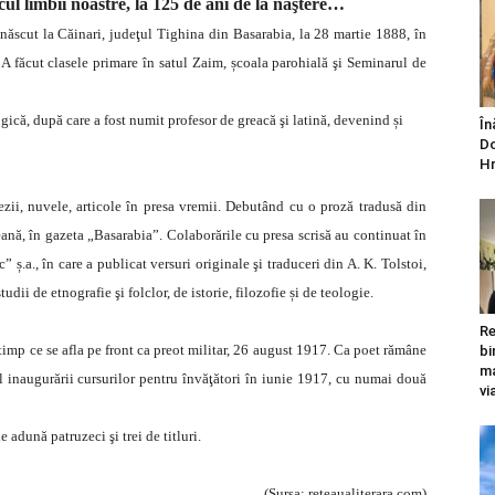
cul limbii noastre, la 125 de ani de la naştere…
născut la Căinari, judeţul Tighina din Basarabia, la 28 martie 1888, în
A făcut clasele primare în satul Zaim, școala parohială şi Seminarul de
gică, după care a fost numit profesor de greacă şi latină, devenind și
În
Do
Hr
ii, nuvele, articole în presa vremii. Debutând cu o proză tradusă din
nă, în gazeta „Basarabia”. Colaborările cu presa scrisă au continuat în
.a., în care a publicat versuri originale şi traduceri din A. K. Tolstoi,
dii de etnografie şi folclor, de istorie, filozofie și de teologie.
Re
 timp ce se afla pe front ca preot militar, 26 august 1917. Ca poet rămâne
bi
ma
 inaugurării cursurilor pentru învăţători în iunie 1917, cu numai două
vi
 adună patruzeci şi trei de titluri.
(Sursa: reteaualiterara.com)