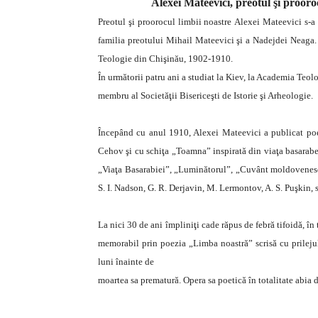
Alexei Mateevici, preotul şi prooro
Preotul şi proorocul limbii noastre Alexei Mateevici s-a 
familia preotului Mihail Mateevici şi a Nadejdei Neaga. 
Teologie din Chişinău, 1902-1910.
În următorii patru ani a studiat la Kiev, la Academia Teolo
membru al Societăţii Bisericeşti de Istorie şi Arheologie.
Începând cu anul 1910, Alexei Mateevici a publicat poez
Cehov şi cu schiţa „Toamna” inspirată din viaţa basarabea
„Viaţa Basarabiei”, „Luminătorul”, „Cuvânt moldovenesc” ș
S. I. Nadson, G. R. Derjavin, M. Lermontov, A. S. Puşkin, stu
La nici 30 de ani împliniţi cade răpus de febră tifoidă, în
memorabil prin poezia „Limba noastră” scrisă cu prilejul
luni înainte de
moartea sa prematură. Opera sa poetică în totalitate abia de