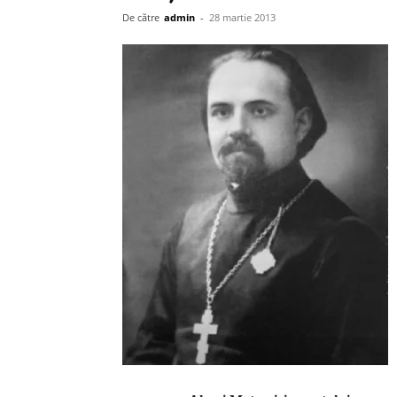
De către
admin
-
28 martie 2013