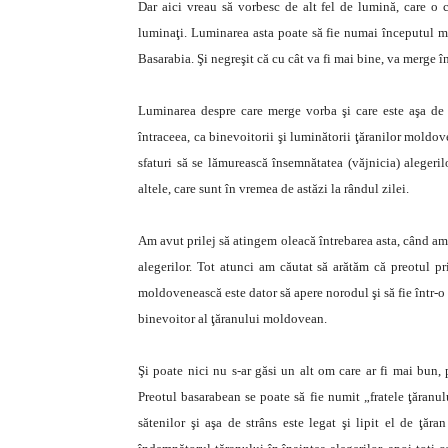
Dar aici vreau să vorbesc de alt fel de lumină, care o c
luminaţi. Luminarea asta poate să fie numai începutul 
Basarabia. Şi negreşit că cu cât va fi mai bine, va merge î
Luminarea despre care merge vorba şi care este aşa de t
întraceea, ca binevoitorii şi luminătorii ţăranilor moldoven
sfaturi să se lămurească însemnătatea (văjnicia) alegeril
altele, care sunt în vremea de astăzi la rândul zilei.
Am avut prilej să atingem oleacă întrebarea asta, când am
alegerilor. Tot atunci am căutat să arătăm că preotul pr
moldovenească este dator să apere norodul şi să fie într-o d
binevoitor al ţăranului moldovean.
Şi poate nici nu s-ar găsi un alt om care ar fi mai bun, 
Preotul basarabean se poate să fie numit „fratele ţăranulu
sătenilor şi aşa de strâns este legat şi lipit el de ţăra