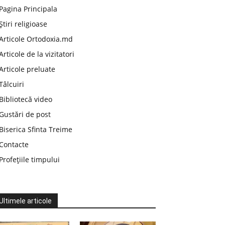
Pagina Principala
Știri religioase
Articole Ortodoxia.md
Articole de la vizitatori
Articole preluate
Tâlcuiri
Bibliotecă video
Gustări de post
Biserica Sfinta Treime
Contacte
Profețiile timpului
Ultimele articole