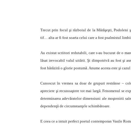
Trecut prin focul şi războiul de la Mărăşeşti, Podoleni ş
tif… alta ar fi fost soarta celui care a fost psalmistul lim
Au existat scriitori redutabili, care s-au bucurat de o mare
lăsat irevocabil valul uitării. Şi dimpotrivă au fost şi a
fost hărăzită o glorie postumă. Anume acesta este şi cazul
Cunoscut în vremea sa doar de grupuri restrânse – colegi
apreciere şi recunoaştere tot mai largă. Fenomenul se exp
determinarea adevăratelor dimensiuni ale moştenirii sale 
dependenţă de circumstanţele schimbătoare.
E ceea ce a intuit perfect poetul contemporan Vasile Roman