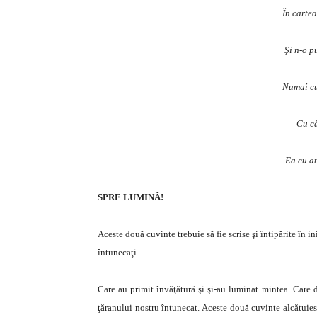
În cartea
Şi n-o p
Numai cu
Cu câ
Ea cu at
SPRE LUMINĂ!
Aceste două cuvinte trebuie să fie scrise şi întipărite în in
întunecaţi.
Care au primit învăţătură şi şi-au luminat mintea. Care d
ţăranului nostru întunecat. Aceste două cuvinte alcătuies