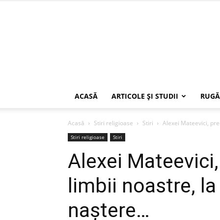
ACASĂ
ARTICOLE ŞI STUDII
RUGĂ
Acasă
Stiri religioase
Stiri
Alexei Mateevici, preo
Stiri religioase
Stiri
Alexei Mateevici,
limbii noastre, la
naştere…