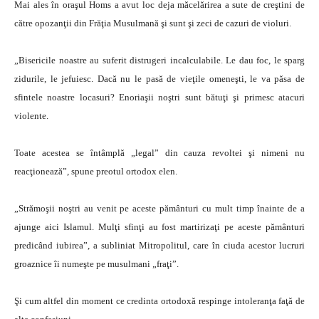
Mai ales în oraşul Homs a avut loc deja măcelărirea a sute de creştini de
către opozanţii din Frăţia Musulmană şi sunt şi zeci de cazuri de violuri.
„Bisericile noastre au suferit distrugeri incalculabile. Le dau foc, le sparg
zidurile, le jefuiesc. Dacă nu le pasă de vieţile omeneşti, le va păsa de
sfintele noastre locasuri? Enoriaşii noştri sunt bătuţi şi primesc atacuri
violente.
Toate acestea se întâmplă „legal” din cauza revoltei şi nimeni nu
reacţionează”, spune preotul ortodox elen.
„Strămoşii noştri au venit pe aceste pământuri cu mult timp înainte de a
ajunge aici Islamul. Mulţi sfinţi au fost martirizaţi pe aceste pământuri
predicând iubirea”, a subliniat Mitropolitul, care în ciuda acestor lucruri
groaznice îi numeşte pe musulmani „fraţi”.
Şi cum altfel din moment ce credinta ortodoxă respinge intoleranţa faţă de