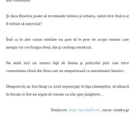
alte confesiuni.
Şi daca Biserica poate să recomande iubirea şi iertarea, statul elen însă n-ar
fi trebuit să intervină?
Însă ca în alte cazuri similare nu pare să le pese de aceşti oameni care
menţin vie civilizaţia elenă, dar şi credinţa ortodoxă.
Nu arată nici un interes faţă de drama şi pericolul prin care trece
comunitatea elenă din Siria care nu simpatizează cu musulmanii fanatici.
Dimpotrivă, au fost lăsaţi cu totul neprotejaţi în faţa islamiştilor, să trăiască
în fiecare zi într-un regim de teroare ca oile spre junghiere…
Traducere:
http://acvila30.ro/
; sursa:
romfea.gr