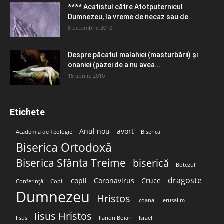
**** Acatistul către Atotputernicul
Dumnezeu, la vreme de necaz sau de...
5 octombrie 2010
Despre păcatul malahiei (masturbării) şi
onaniei (pazei de a nu avea...
15 aprilie 2010
Etichete
Anul nou
avort
Academia de Teologie
Biserica
Biserica Ortodoxă
Biserica Sfânta Treime
biserică
Botezul
dragoste
copil
Coronavirus
Cruce
Conferință
Copii
Dumnezeu
Hristos
Icoana
Ierusalim
Iisus Hristos
Iisus
Ilarion Boian
Israel