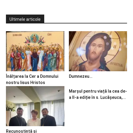
Ultimele articole
Înălțarea la Cer a Domnului
Dumnezeu…
nostru Iisus Hristos
Marșul pentru viață la cea de-
a II-a ediție în s. Lucășeuca,...
Recunoștință și