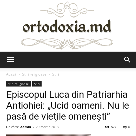
Ortodoxia.md
Acasă
Stiri religioase
Stiri
Stiri religioase
Stiri
Episcopul Luca din Patriarhia
Antiohiei: „Ucid oameni. Nu le
pasă de vieţile omeneşti”
De către
admin
-
29 martie 2013
827
0