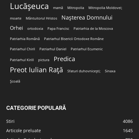
Lucășeuca
mamă
Mitropolia
Mitropolia Moldovei;
Nașterea Domnului
moarte
Mântuitorul Hristos
Orhei
ortodoxia
Papa Francisc
Patriarhia de la Moscova
Patriarhia Română
Patriarhul Bisericii Ortodoxe Române
Patriarhul Chiril
Patriarhul Daniel
Patriarhul Ecumenic
Predica
Patriarhul Kirill
pictura
Preot Iulian Rață
Sfaturi duhovnicești;
Sinaxa
Școală
CATEGORIE POPULARĂ
Stiri
4086
Articole preluate
1645