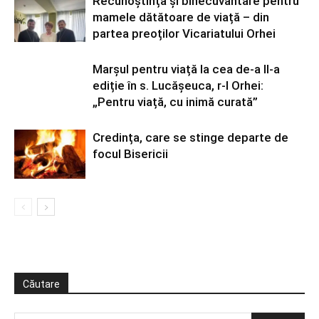
Recunoștință și binecuvântare pentru
mamele dătătoare de viață – din
partea preoților Vicariatului Orhei
Marșul pentru viață la cea de-a II-a
ediție în s. Lucășeuca, r-l Orhei:
„Pentru viață, cu inimă curată”
Credința, care se stinge departe de
focul Bisericii
Căutare