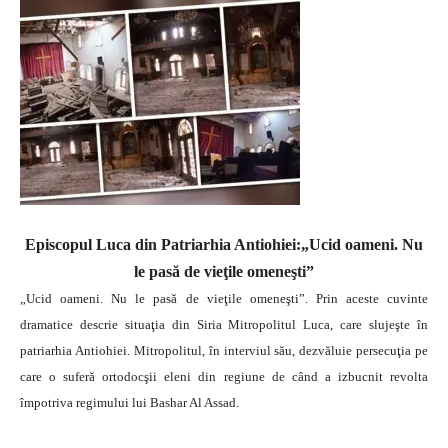
Episcopul Luca din Patriarhia Antiohiei:„Ucid oameni. Nu
le pasă de vieţile omeneşti”
„Ucid oameni. Nu le pasă de vieţile omeneşti”. Prin aceste cuvinte
dramatice descrie situaţia din Siria Mitropolitul Luca, care slujeşte în
patriarhia Antiohiei. Mitropolitul, în interviul său, dezvăluie persecuţia pe
care o suferă ortodocşii eleni din regiune de când a izbucnit revolta
împotriva regimului lui Bashar Al Assad.