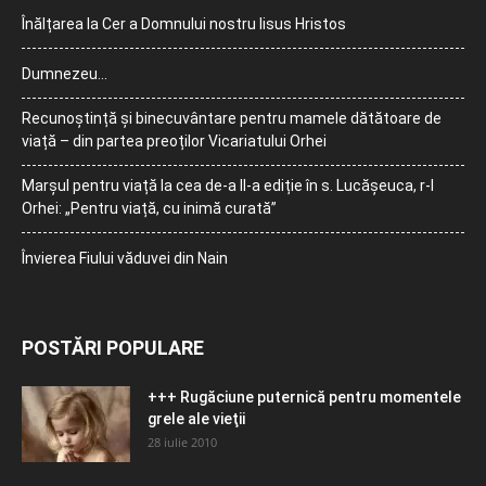
Înălțarea la Cer a Domnului nostru Iisus Hristos
Dumnezeu…
Recunoștință și binecuvântare pentru mamele dătătoare de
viață – din partea preoților Vicariatului Orhei
Marșul pentru viață la cea de-a II-a ediție în s. Lucășeuca, r-l
Orhei: „Pentru viață, cu inimă curată”
Învierea Fiului văduvei din Nain
POSTĂRI POPULARE
+++ Rugăciune puternică pentru momentele
grele ale vieţii
28 iulie 2010