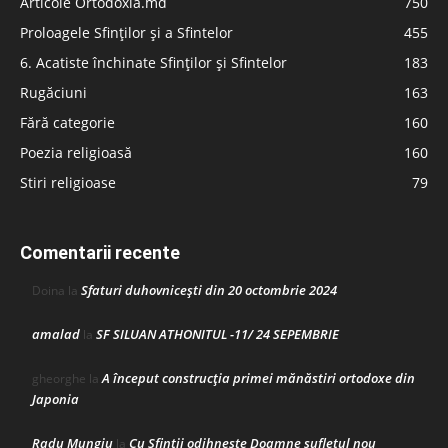
Articole Ortodoxia.md
750
Proloagele Sfinților și a Sfintelor
455
6. Acatiste închinate Sfinților și Sfintelor
183
Rugăciuni
163
Fără categorie
160
Poezia religioasă
160
Stiri religioase
79
Comentarii recente
Sfaturi duhovnicești din 20 octombrie 2024
Doina
la
amalad
SF SILUAN ATHONITUL -11/ 24 SEPEMBRIE
la
A început construcţia primei mănăstiri ortodoxe din
gheorghe
la
Japonia
Radu Mungiu
Cu Sfinții odihnește Doamne sufletul nou
la