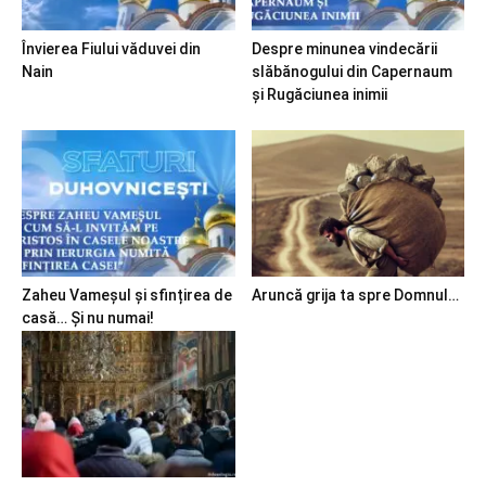
Învierea Fiului văduvei din
Despre minunea vindecării
Nain
slăbănogului din Capernaum
și Rugăciunea inimii
Zaheu Vameșul și sfințirea de
Aruncă grija ta spre Domnul…
casă… Și nu numai!