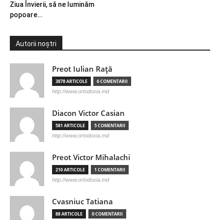
Ziua Învierii, să ne luminăm
popoare…
Autorii noștri
Preot Iulian Raţă
3878 ARTICOLE
6 COMENTARII
http://www.ortodoxia.md
Diacon Victor Casian
581 ARTICOLE
5 COMENTARII
http://www.ortodoxia.md
Preot Victor Mihalachi
210 ARTICOLE
1 COMENTARII
http://www.ortodoxia.md
Cvasniuc Tatiana
88 ARTICOLE
0 COMENTARII