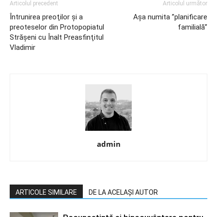
Articolul precedent
Articolul următor
Întrunirea preoţilor şi a
Așa numita ”planificare
preoteselor din Protopopiatul
familială”
Străşeni cu Înalt Preasfinţitul
Vladimir
admin
ARTICOLE SIMILARE
DE LA ACELAȘI AUTOR