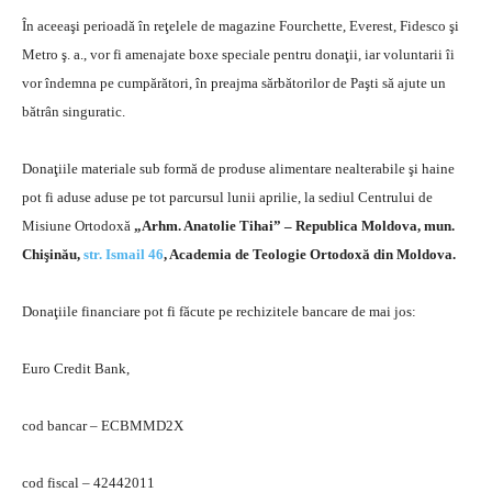
În aceeaşi perioadă în reţelele de magazine Fourchette, Everest, Fidesco şi
Metro ş. a., vor fi amenajate boxe speciale pentru donaţii, iar voluntarii îi
vor îndemna pe cumpărători, în preajma sărbătorilor de Paşti să ajute un
bătrân singuratic.
Donaţiile materiale sub formă de produse alimentare nealterabile şi haine
pot fi aduse aduse pe tot parcursul lunii aprilie, la sediul Centrului de
Misiune Ortodoxă
„Arhm. Anatolie Tihai” – Republica Moldova, mun.
Chişinău,
str. Ismail 46
, Academia de Teologie Ortodoxă din Moldova.
Donaţiile financiare pot fi făcute pe rechizitele bancare de mai jos:
Euro Credit Bank,
cod bancar – ECBMMD2X
cod fiscal – 42442011