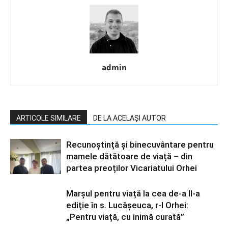
admin
ARTICOLE SIMILARE
DE LA ACELAȘI AUTOR
Recunoștință și binecuvântare pentru
mamele dătătoare de viață – din
partea preoților Vicariatului Orhei
Marșul pentru viață la cea de-a II-a
ediție în s. Lucășeuca, r-l Orhei:
„Pentru viață, cu inimă curată”