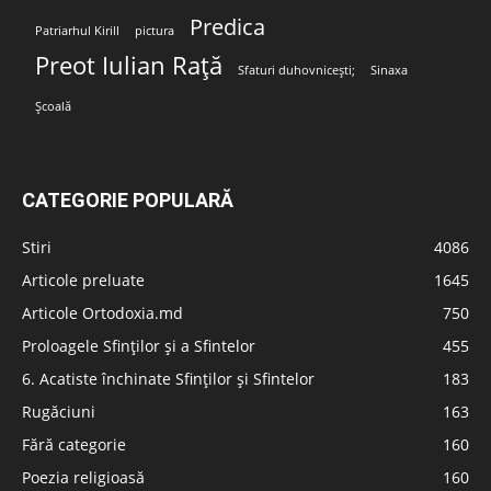
Predica
Patriarhul Kirill
pictura
Preot Iulian Rață
Sfaturi duhovnicești;
Sinaxa
Școală
CATEGORIE POPULARĂ
Stiri
4086
Articole preluate
1645
Articole Ortodoxia.md
750
Proloagele Sfinților și a Sfintelor
455
6. Acatiste închinate Sfinților și Sfintelor
183
Rugăciuni
163
Fără categorie
160
Poezia religioasă
160