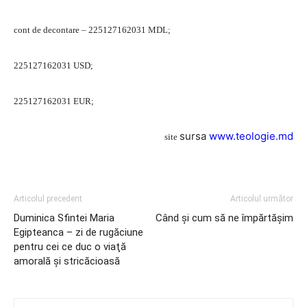
cont de decontare – 225127162031 MDL;
225127162031 USD;
225127162031 EUR;
sursa
www.teologie.md
site
Articolul precedent
Articolul următor
Duminica Sfintei Maria
Când și cum să ne împărtășim
Egipteanca – zi de rugăciune
pentru cei ce duc o viaţă
amorală şi stricăcioasă