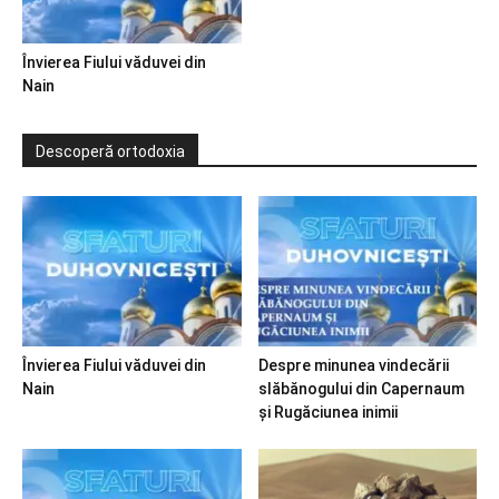
Învierea Fiului văduvei din
Nain
Descoperă ortodoxia
Învierea Fiului văduvei din
Despre minunea vindecării
Nain
slăbănogului din Capernaum
și Rugăciunea inimii