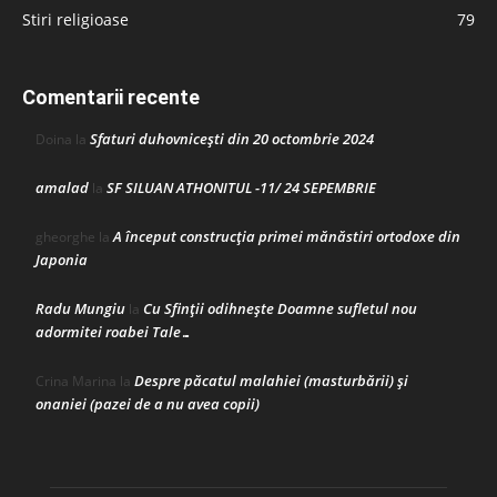
Stiri religioase
79
Comentarii recente
Sfaturi duhovnicești din 20 octombrie 2024
Doina
la
amalad
SF SILUAN ATHONITUL -11/ 24 SEPEMBRIE
la
A început construcţia primei mănăstiri ortodoxe din
gheorghe
la
Japonia
Radu Mungiu
Cu Sfinții odihnește Doamne sufletul nou
la
adormitei roabei Tale…
Despre păcatul malahiei (masturbării) şi
Crina Marina
la
onaniei (pazei de a nu avea copii)