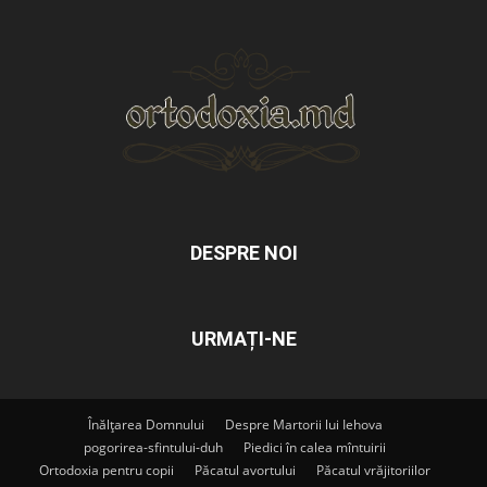
DESPRE NOI
URMAȚI-NE
Înălțarea Domnului
Despre Martorii lui Iehova
pogorirea-sfintului-duh
Piedici în calea mîntuirii
Ortodoxia pentru copii
Păcatul avortului
Păcatul vrăjitoriilor