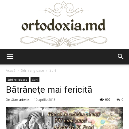
Ortodoxia.md
Acasă
Stiri religioase
Stiri
Stiri religioase
Stiri
Bătrâneţe mai fericită
De către
admin
-
10 aprilie 2013
992
0