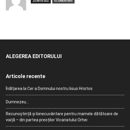
23 ARTICOLE
0 COMENTARII
ALEGEREA EDITORULUI
Articole recente
Înălțarea la Cer a Domnului nostru Iisus Hristos
Dumnezeu…
Recunoștință și binecuvântare pentru mamele dătătoare de
viață – din partea preoților Vicariatului Orhei