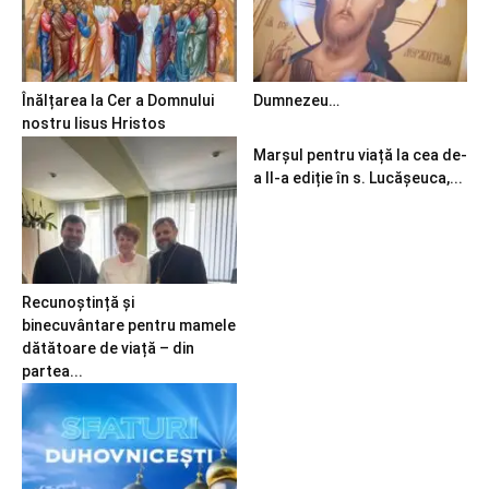
Înălțarea la Cer a Domnului
Dumnezeu…
nostru Iisus Hristos
Marșul pentru viață la cea de-
a II-a ediție în s. Lucășeuca,...
Recunoștință și
binecuvântare pentru mamele
dătătoare de viață – din
partea...