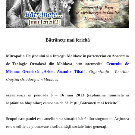
Bătrâneţe mai fericită
Mitropolia Chişinăului şi a Întregii Moldove în parteneriat cu Academia
de Teologie Ortodoxă din Moldova
, prin intermediul
Centrului de
Misiune Ortodoxă „Arhm. Anatolie Tihai
”,
Organizaţia Tinerilor
Creştini Ortodocşi din Moldova
,
organizează în perioada
6 – 16 mai 2013 (săptămîna luminată şi
săptămîna blajinilor) c
ampania de Sf. Paşti „
Bătrâneţi mai fericite
”.
Scopul campaniei
este ameliorarea situaţiei bătrânilor singuratici. Acţiunea
este o ediţie de promovare a solidarităţii sociale între generaţii.