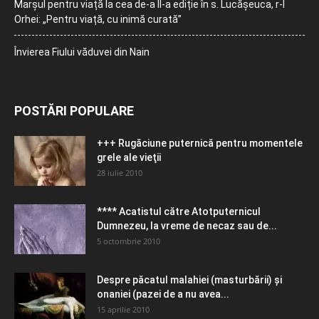
Marșul pentru viață la cea de-a II-a ediție în s. Lucășeuca, r-l
Orhei: „Pentru viață, cu inimă curată”
Învierea Fiului văduvei din Nain
POSTĂRI POPULARE
+++ Rugăciune puternică pentru momentele
grele ale vieţii
28 iulie 2010
**** Acatistul către Atotputernicul
Dumnezeu, la vreme de necaz sau de...
5 octombrie 2010
Despre păcatul malahiei (masturbării) şi
onaniei (pazei de a nu avea...
15 aprilie 2010