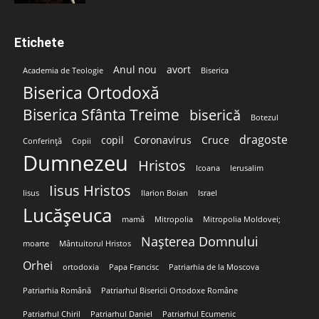
Etichete
Anul nou
avort
Academia de Teologie
Biserica
Biserica Ortodoxă
Biserica Sfânta Treime
biserică
Botezul
dragoste
copil
Coronavirus
Cruce
Conferință
Copii
Dumnezeu
Hristos
Icoana
Ierusalim
Iisus Hristos
Iisus
Ilarion Boian
Israel
Lucășeuca
mamă
Mitropolia
Mitropolia Moldovei;
Nașterea Domnului
moarte
Mântuitorul Hristos
Orhei
ortodoxia
Papa Francisc
Patriarhia de la Moscova
Patriarhia Română
Patriarhul Bisericii Ortodoxe Române
Patriarhul Chiril
Patriarhul Daniel
Patriarhul Ecumenic