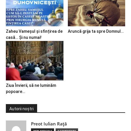
Zaheu Vameșul și sfințirea de
Aruncă grija ta spre Domnul…
casă… Și nu numai!
Ziua Învierii, să ne luminăm
popoare…
Autorii noștri
Preot Iulian Raţă