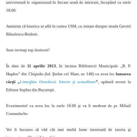
universitară le organizează în fiecare seară de miercuri, începând cu orele
18.00.
Amintim că biserica se află în curtea USM, cu intrare dinspre strada Gavriil
Bănulescu-Bodoni.
Sunt invitaţi toţi doritorii!
În data de
11 aprilie 2013
, în incinta Bibliotecii Municipale „B. P.
Haşdeu” din Chişinău (bd. Ştefan cel Mare, nr. 148) va avea loc
lansarea
cărţii „
Liturghia Ortodoxă. Istorie şi actualitate
”
, apărută recent la
Editura Sophia din Bucureşti.
Evenimentul va avea loc la orele 18.00 şi va fi moderat de pr. Mihail
Costandache.
Voi fi bucuros să văd cât mai multă lume interesată de istoria şi