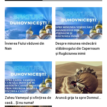
Învierea Fiului văduvei din
Despre minunea vindecării
Nain
slăbănogului din Capernaum
și Rugăciunea inimii
Zaheu Vameșul și sfințirea de
Aruncă grija ta spre Domnul…
casă… Și nu numai!