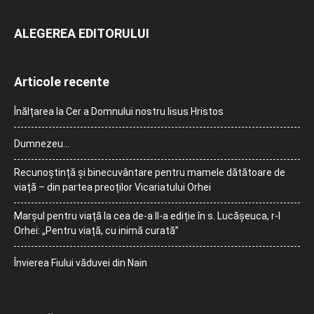
ALEGEREA EDITORULUI
Articole recente
Înălțarea la Cer a Domnului nostru Iisus Hristos
Dumnezeu…
Recunoștință și binecuvântare pentru mamele dătătoare de
viață – din partea preoților Vicariatului Orhei
Marșul pentru viață la cea de-a II-a ediție în s. Lucășeuca, r-l
Orhei: „Pentru viață, cu inimă curată”
Învierea Fiului văduvei din Nain