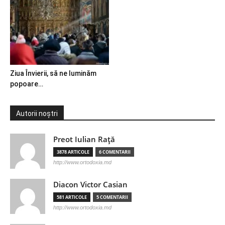
Ziua Învierii, să ne luminăm
popoare…
Autorii noștri
Preot Iulian Raţă
3878 ARTICOLE
6 COMENTARII
http://www.ortodoxia.md
Diacon Victor Casian
581 ARTICOLE
5 COMENTARII
http://www.ortodoxia.md