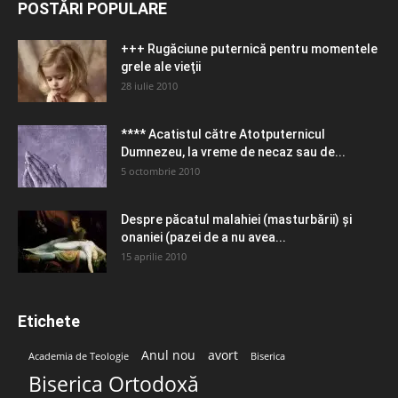
POSTĂRI POPULARE
+++ Rugăciune puternică pentru momentele
grele ale vieţii
28 iulie 2010
**** Acatistul către Atotputernicul
Dumnezeu, la vreme de necaz sau de...
5 octombrie 2010
Despre păcatul malahiei (masturbării) şi
onaniei (pazei de a nu avea...
15 aprilie 2010
Etichete
Anul nou
avort
Academia de Teologie
Biserica
Biserica Ortodoxă