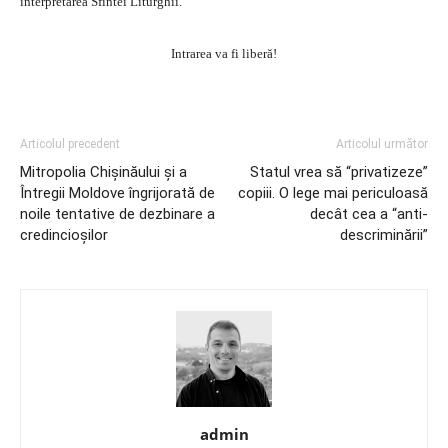
interpretarea Sfintei Liturghii.
Intrarea va fi liberă!
Articolul precedent
Articolul următor
Mitropolia Chişinăului şi a
Statul vrea să “privatizeze”
Întregii Moldove îngrijorată de
copiii. O lege mai periculoasă
noile tentative de dezbinare a
decât cea a “anti-
credincioşilor
descriminării”
admin