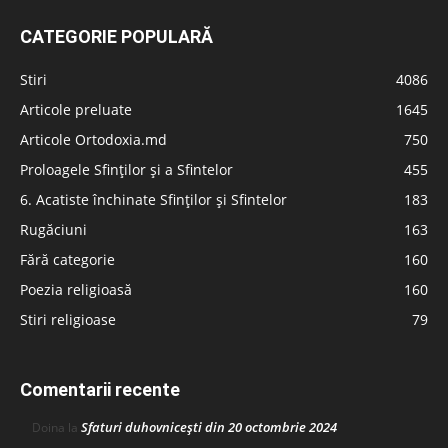
CATEGORIE POPULARĂ
Stiri
4086
Articole preluate
1645
Articole Ortodoxia.md
750
Proloagele Sfinților și a Sfintelor
455
6. Acatiste închinate Sfinților și Sfintelor
183
Rugăciuni
163
Fără categorie
160
Poezia religioasă
160
Stiri religioase
79
Comentarii recente
Sfaturi duhovnicești din 20 octombrie 2024
Doina
la