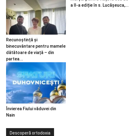
a II-a ediție în s. Lucășeuca,...
Recunoștință și
binecuvântare pentru mamele
dătătoare de viață – din
partea...
Învierea Fiului văduvei din
Nain
Descoperă ortodoxia