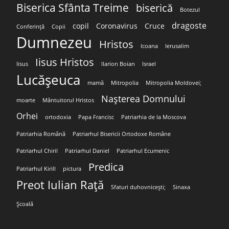
Biserica Sfânta Treime
biserică
Botezul
dragoste
copil
Coronavirus
Cruce
Conferință
Copii
Dumnezeu
Hristos
Icoana
Ierusalim
Iisus Hristos
Iisus
Ilarion Boian
Israel
Lucășeuca
mamă
Mitropolia
Mitropolia Moldovei;
Nașterea Domnului
moarte
Mântuitorul Hristos
Orhei
ortodoxia
Papa Francisc
Patriarhia de la Moscova
Patriarhia Română
Patriarhul Bisericii Ortodoxe Române
Patriarhul Chiril
Patriarhul Daniel
Patriarhul Ecumenic
Predica
Patriarhul Kirill
pictura
Preot Iulian Rață
Sfaturi duhovnicești;
Sinaxa
Școală