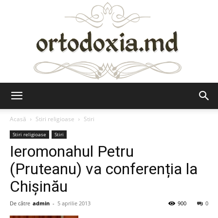
Ortodoxia.md
Acasă
Stiri religioase
Stiri
Stiri religioase
Stiri
Ieromonahul Petru
(Pruteanu) va conferenția la
Chișinău
De către
admin
-
5 aprilie 2013
900
0