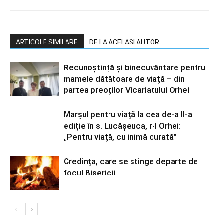
ARTICOLE SIMILARE
DE LA ACELAȘI AUTOR
Recunoștință și binecuvântare pentru
mamele dătătoare de viață – din
partea preoților Vicariatului Orhei
Marșul pentru viață la cea de-a II-a
ediție în s. Lucășeuca, r-l Orhei:
„Pentru viață, cu inimă curată”
Credința, care se stinge departe de
focul Bisericii