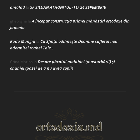
amalad
SF SILUAN ATHONITUL -11/ 24 SEPEMBRIE
la
A început construcţia primei mănăstiri ortodoxe din
gheorghe
la
Japonia
Radu Mungiu
Cu Sfinții odihnește Doamne sufletul nou
la
adormitei roabei Tale…
Despre păcatul malahiei (masturbării) şi
Crina Marina
la
onaniei (pazei de a nu avea copii)