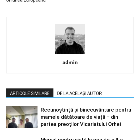
Uniunea Europeană
admin
ARTICOLE SIMILARE
DE LA ACELAȘI AUTOR
Recunoștință și binecuvântare pentru
mamele dătătoare de viață – din
partea preoților Vicariatului Orhei
Marșul pentru viață la cea de-a II-a