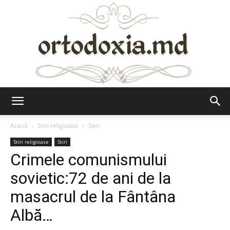
Ortodoxia.md
Acasă
Stiri religioase
Stiri
Stiri religioase
Stiri
Crimele comunismului
sovietic:72 de ani de la
masacrul de la Fântâna
Albă…