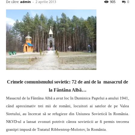
De către
admin
-
2 aprilie 2013
905
0
Crimele comunismului sovietic: 72 de ani de la masacrul de
la Fântâna Albă…
Masacrul de la Fântâna Albă a avut loc în Duminica Paştelui a anului 1941,
când aproximativ trei mii de români, locuitori ai satelor de pe Valea
Siretului, au încercat să se refugieze din Uniunea Sovietică în România.
NKVD-ul a lansat zvonuri potrivit cărora sovieticii ar fi permis trecerea
graniţei impusă de Tratatul Ribbentrop-Molotov, în România.