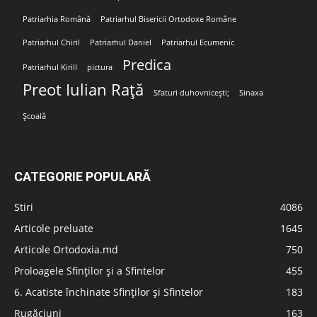
Patriarhia Română
Patriarhul Bisericii Ortodoxe Române
Patriarhul Chiril
Patriarhul Daniel
Patriarhul Ecumenic
Predica
Patriarhul Kirill
pictura
Preot Iulian Rață
Sfaturi duhovnicești;
Sinaxa
Școală
CATEGORIE POPULARĂ
Stiri
4086
Articole preluate
1645
Articole Ortodoxia.md
750
Proloagele Sfinților și a Sfintelor
455
6. Acatiste închinate Sfinților și Sfintelor
183
Rugăciuni
163