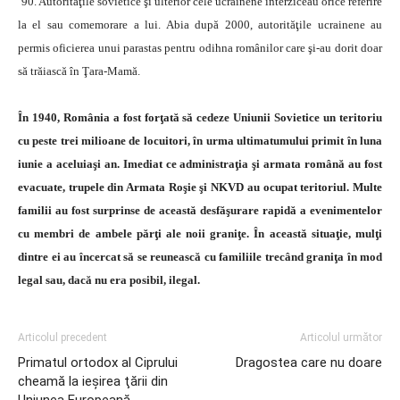
’90. Autorităţile sovietice şi ulterior cele ucrainene interziceau orice referire
la el sau comemorare a lui. Abia după 2000, autorităţile ucrainene au
permis oficierea unui parastas pentru odihna românilor care şi-au dorit doar
să trăiască în Ţara-Mamă.
În 1940, România a fost forţată să cedeze Uniunii Sovietice un teritoriu
cu peste trei milioane de locuitori, în urma ultimatumului primit în luna
iunie a aceluiaşi an. Imediat ce administraţia şi armata română au fost
evacuate, trupele din Armata Roşie şi NKVD au ocupat teritoriul. Multe
familii au fost surprinse de această desfăşurare rapidă a evenimentelor
cu membri de ambele părţi ale noii graniţe. În această situaţie, mulţi
dintre ei au încercat să se reunească cu familiile trecând graniţa în mod
legal sau, dacă nu era posibil, ilegal.
Articolul precedent
Articolul următor
Primatul ortodox al Ciprului
Dragostea care nu doare
cheamă la ieşirea ţării din