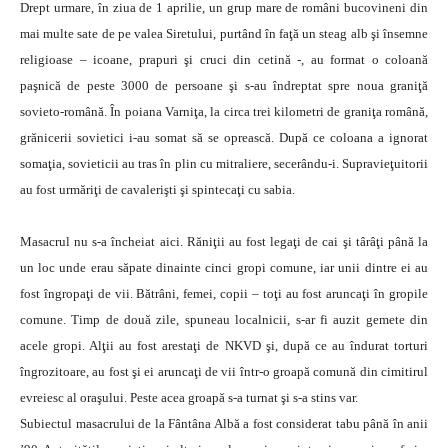
Drept urmare, în ziua de 1 aprilie, un grup mare de români bucovineni din
mai multe sate de pe valea Siretului, purtând în faţă un steag alb şi însemne
religioase – icoane, prapuri şi cruci din cetină -, au format o coloană
paşnică de peste 3000 de persoane şi s-au îndreptat spre noua graniţă
sovieto-română. În poiana Varniţa, la circa trei kilometri de graniţa română,
grănicerii sovietici i-au somat să se oprească. După ce coloana a ignorat
somaţia, sovieticii au tras în plin cu mitraliere, secerându-i. Supravieţuitorii
au fost urmăriţi de cavalerişti şi spintecaţi cu sabia.
Masacrul nu s-a încheiat aici. Răniţii au fost legaţi de cai şi târâţi până la
un loc unde erau săpate dinainte cinci gropi comune, iar unii dintre ei au
fost îngropaţi de vii. Bătrâni, femei, copii – toţi au fost aruncaţi în gropile
comune. Timp de două zile, spuneau localnicii, s-ar fi auzit gemete din
acele gropi. Alţii au fost arestaţi de NKVD şi, după ce au îndurat torturi
îngrozitoare, au fost şi ei aruncaţi de vii într-o groapă comună din cimitirul
evreiesc al oraşului. Peste acea groapă s-a turnat şi s-a stins var.
Subiectul masacrului de la Fântâna Albă a fost considerat tabu până în anii