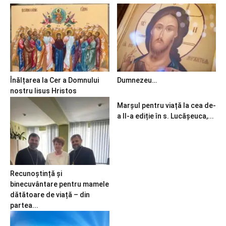
Înălțarea la Cer a Domnului
Dumnezeu…
nostru Iisus Hristos
Marșul pentru viață la cea de-
a II-a ediție în s. Lucășeuca,...
Recunoștință și
binecuvântare pentru mamele
dătătoare de viață – din
partea...