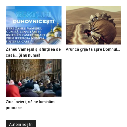
Zaheu Vameșul și sfințirea de
Aruncă grija ta spre Domnul…
casă… Și nu numai!
Ziua Învierii, să ne luminăm
popoare…
Autorii noștri