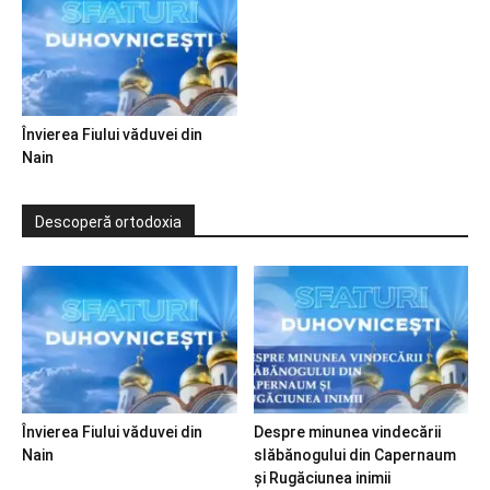
Învierea Fiului văduvei din
Nain
Descoperă ortodoxia
Învierea Fiului văduvei din
Despre minunea vindecării
Nain
slăbănogului din Capernaum
și Rugăciunea inimii