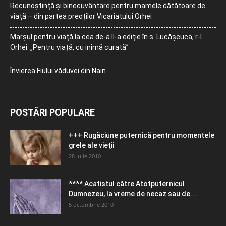
Recunoștință și binecuvântare pentru mamele dătătoare de
viață – din partea preoților Vicariatului Orhei
Marșul pentru viață la cea de-a II-a ediție în s. Lucășeuca, r-l
Orhei: „Pentru viață, cu inimă curată”
Învierea Fiului văduvei din Nain
POSTĂRI POPULARE
+++ Rugăciune puternică pentru momentele
grele ale vieţii
28 iulie 2010
**** Acatistul către Atotputernicul
Dumnezeu, la vreme de necaz sau de...
5 octombrie 2010