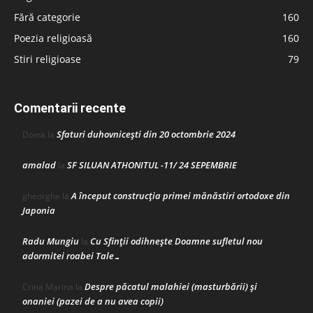
Fără categorie
160
Poezia religioasă
160
Stiri religioase
79
Comentarii recente
Sfaturi duhovnicești din 20 octombrie 2024
Doina
la
amalad
SF SILUAN ATHONITUL -11/ 24 SEPEMBRIE
la
A început construcţia primei mănăstiri ortodoxe din
gheorghe
la
Japonia
Radu Mungiu
Cu Sfinții odihnește Doamne sufletul nou
la
adormitei roabei Tale…
Despre păcatul malahiei (masturbării) şi
Crina Marina
la
onaniei (pazei de a nu avea copii)