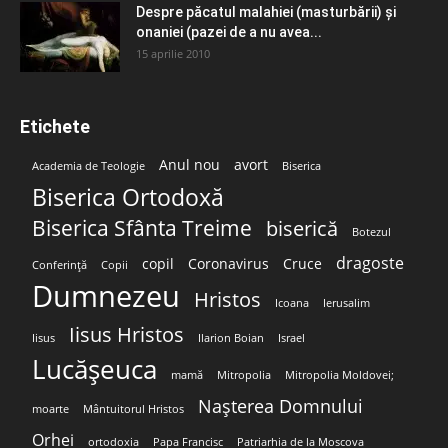
Despre păcatul malahiei (masturbării) şi
onaniei (pazei de a nu avea...
15 aprilie 2010
Etichete
Anul nou
avort
Academia de Teologie
Biserica
Biserica Ortodoxă
Biserica Sfânta Treime
biserică
Botezul
dragoste
copil
Coronavirus
Cruce
Conferință
Copii
Dumnezeu
Hristos
Icoana
Ierusalim
Iisus Hristos
Iisus
Ilarion Boian
Israel
Lucășeuca
mamă
Mitropolia
Mitropolia Moldovei;
Nașterea Domnului
moarte
Mântuitorul Hristos
Orhei
ortodoxia
Papa Francisc
Patriarhia de la Moscova