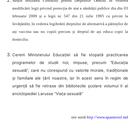
Susțin sesizarea Centrului pentru Drepturile Omului în vederea
modificării legii privind protecția de stat a sănătății publice din din 03
februarie 2009 și a legii nr. 547 din 21 iulie 1995 cu privire la
învățămînt, în vederea legiferării dreptului de alternativă a părinților de
ași vaccina sau nu copiii precum și dreptul de ași educa copii la
domiciliu.
Cerem Ministerului Educației să fie stopată practicarea
programelor de studii noi, impuse, precum ’’Educaţia
sexuală’’, care nu corespund cu valorile morale, tradiţionale
şi familiale ale ţării noastre, iar în acest sens în regim de
urgență să fie retrase din bibliotecile școlare volumul II al
enciclopediei Larusse “Viața sexuală”
site sursă
http://www.aparatorul.md