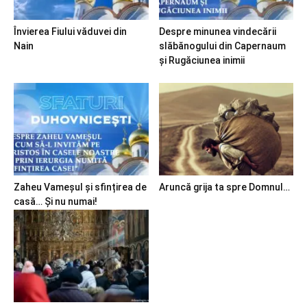
Învierea Fiului văduvei din
Despre minunea vindecării
Nain
slăbănogului din Capernaum
și Rugăciunea inimii
Zaheu Vameșul și sfințirea de
Aruncă grija ta spre Domnul…
casă… Și nu numai!