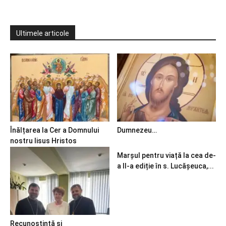
Ultimele articole
Înălțarea la Cer a Domnului
Dumnezeu…
nostru Iisus Hristos
Marșul pentru viață la cea de-
a II-a ediție în s. Lucășeuca,...
Recunoștință și