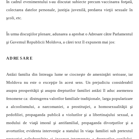
În cadrul evenimentului s-au discutat subiecte precum vaccinarea forţată,
colectarea datelor personale, justiţia juvenilă, predarea vieţii sexuale în
şcoli, etc.
În urma discuţiilor plenare, adunarea a aprobat o Adresare către Parlamentul
şi Guvernul Republicii Moldova, a cărei text îl expunem mai jos:
A D RE S A R E
Astăzi familia din întreaga lume se ciocneşte de ameninţări serioase, iar
Moldova nu este o excepţie în acest sens. Un prejudiciu considerabil
asupra prosperităţii şi asupra drepturilor familiei astăzi îl aduc asemenea
fenomene ca: distrugerea valorilor familiale tradiţionale, larga popularizare
a alcoolismului, a narcomaniei, a prostituţiei, a homosexualităţii şi
pedofiliei, propaganda publică a violurilor şi a libertinajului sexual, a
modului de viaţă imoral şi antifamilial, propaganda divorţurilor şi a
avorturilor, evidenta intervenţie a statului în viaţa familiei sub pretextul
protecţiei neîndreptăţite şi incorect interpretate a drepturilor copilului,