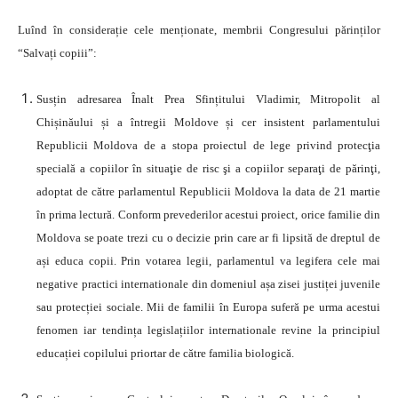
Luînd în considerație cele menționate, membrii Congresului părinților
“Salvați copiii”:
Susțin adresarea Înalt Prea Sfințitului Vladimir, Mitropolit al
Chișinăului și a întregii Moldove și cer insistent parlamentului
Republicii Moldova de a stopa proiectul de lege privind protecţia
specială a copiilor în situaţie de risc şi a copiilor separaţi de părinţi,
adoptat de către parlamentul Republicii Moldova la data de 21 martie
în prima lectură. Conform prevederilor acestui proiect, orice familie din
Moldova se poate trezi cu o decizie prin care ar fi lipsită de dreptul de
ași educa copii. Prin votarea legii, parlamentul va legifera cele mai
negative practici internationale din domeniul așa zisei justiței juvenile
sau protecției sociale. Mii de familii în Europa suferă pe urma acestui
fenomen iar tendința legislațiilor internationale revine la principiul
educației copilului priortar de către familia biologică.