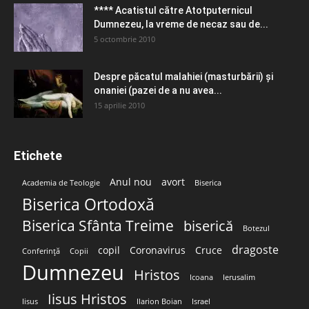
**** Acatistul către Atotputernicul
Dumnezeu, la vreme de necaz sau de...
5 octombrie 2010
Despre păcatul malahiei (masturbării) şi
onaniei (pazei de a nu avea...
15 aprilie 2010
Etichete
Anul nou
avort
Academia de Teologie
Biserica
Biserica Ortodoxă
Biserica Sfânta Treime
biserică
Botezul
dragoste
copil
Coronavirus
Cruce
Conferință
Copii
Dumnezeu
Hristos
Icoana
Ierusalim
Iisus Hristos
Iisus
Ilarion Boian
Israel