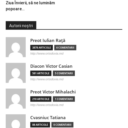
Ziua Învierii, să ne luminăm
popoare…
Autorii noștri
Preot Iulian Raţă
3878 ARTICOLE
6 COMENTARII
http://www.ortodoxia.md
Diacon Victor Casian
581 ARTICOLE
5 COMENTARII
http://www.ortodoxia.md
Preot Victor Mihalachi
210 ARTICOLE
1 COMENTARII
http://www.ortodoxia.md
Cvasniuc Tatiana
88 ARTICOLE
0 COMENTARII