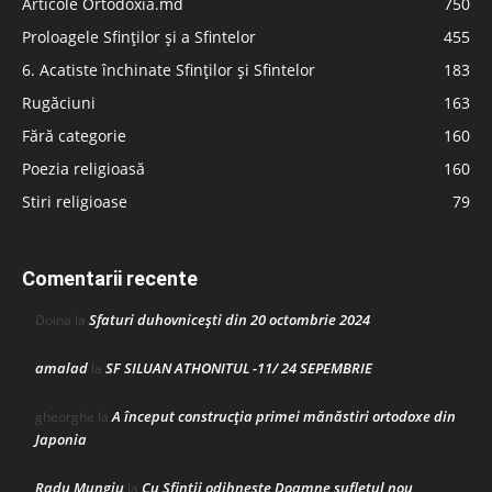
Articole Ortodoxia.md
750
Proloagele Sfinților și a Sfintelor
455
6. Acatiste închinate Sfinților și Sfintelor
183
Rugăciuni
163
Fără categorie
160
Poezia religioasă
160
Stiri religioase
79
Comentarii recente
Sfaturi duhovnicești din 20 octombrie 2024
Doina
la
amalad
SF SILUAN ATHONITUL -11/ 24 SEPEMBRIE
la
A început construcţia primei mănăstiri ortodoxe din
gheorghe
la
Japonia
Radu Mungiu
Cu Sfinții odihnește Doamne sufletul nou
la