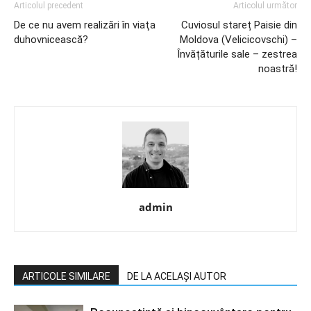
Articolul precedent
Articolul următor
De ce nu avem realizări în viaţa
Cuviosul stareț Paisie din
duhovnicească?
Moldova (Velicicovschi) –
Învățăturile sale – zestrea
noastră!
admin
ARTICOLE SIMILARE
DE LA ACELAȘI AUTOR