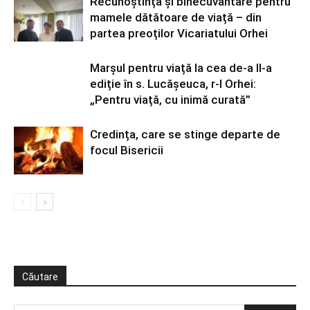
Recunoștință și binecuvântare pentru
mamele dătătoare de viață – din
partea preoților Vicariatului Orhei
Marșul pentru viață la cea de-a II-a
ediție în s. Lucășeuca, r-l Orhei:
„Pentru viață, cu inimă curată”
Credința, care se stinge departe de
focul Bisericii
Căutare