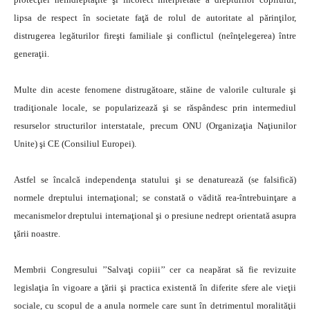
lipsa de respect în societate faţă de rolul de autoritate al părinţilor,
distrugerea legăturilor fireşti familiale şi conflictul (neînţelegerea) între
generaţii.
Multe din aceste fenomene distrugătoare, stăine de valorile culturale şi
tradiţionale locale, se popularizează şi se răspândesc prin intermediul
resurselor structurilor interstatale, precum ONU (Organizaţia Naţiunilor
Unite) şi CE (Consiliul Europei).
Astfel se încalcă independenţa statului şi se denaturează (se falsifică)
normele dreptului internaţional; se constată o vădită rea-întrebuinţare a
mecanismelor dreptului internaţional şi o presiune nedrept orientată asupra
ţării noastre.
Membrii Congresului ’’Salvaţi copiii’’ cer ca neapărat să fie revizuite
legislaţia în vigoare a ţării şi practica existentă în diferite sfere ale vieţii
sociale, cu scopul de a anula normele care sunt în detrimentul moralităţii