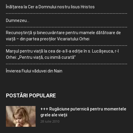
Înălțarea la Cer a Domnului nostru Iisus Hristos
Dumnezeu…
Recunoștință și binecuvântare pentru mamele dătătoare de
viață – din partea preoților Vicariatului Orhei
Marșul pentru viață la cea de-a II-a ediție în s. Lucășeuca, r-l
Orhei: „Pentru viață, cu inimă curată”
Învierea Fiului văduvei din Nain
POSTĂRI POPULARE
+++ Rugăciune puternică pentru momentele
grele ale vieţii
28 iulie 2010