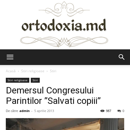
Ortodoxia.md
Acasă
Stiri religioase
Stiri
Stiri religioase
Stiri
Demersul Congresului
Parintilor ”Salvati copiii”
De către
admin
-
5 aprilie 2013
987
0