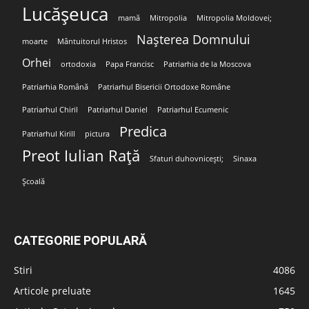
Lucășeuca
mamă
Mitropolia
Mitropolia Moldovei;
Nașterea Domnului
moarte
Mântuitorul Hristos
Orhei
ortodoxia
Papa Francisc
Patriarhia de la Moscova
Patriarhia Română
Patriarhul Bisericii Ortodoxe Române
Patriarhul Chiril
Patriarhul Daniel
Patriarhul Ecumenic
Predica
Patriarhul Kirill
pictura
Preot Iulian Rață
Sfaturi duhovnicești;
Sinaxa
Școală
CATEGORIE POPULARĂ
Stiri
4086
Articole preluate
1645