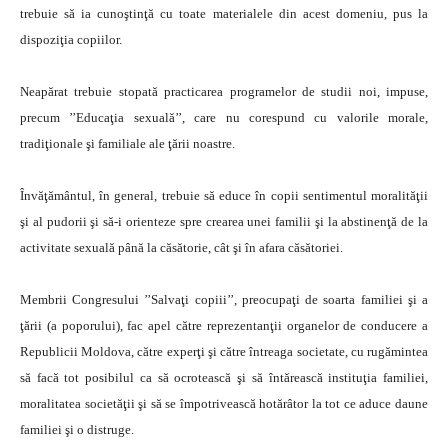
trebuie să ia cunoştinţă cu toate materialele din acest domeniu, pus la
dispoziţia copiilor.
Neapărat trebuie stopată practicarea programelor de studii noi, impuse,
precum ’’Educaţia sexuală’’, care nu corespund cu valorile morale,
tradiţionale şi familiale ale ţării noastre.
Învăţământul, în general, trebuie să educe în copii sentimentul moralităţii
şi al pudorii şi să-i orienteze spre crearea unei familii şi la abstinenţă de la
activitate sexuală până la căsătorie, cât şi în afara căsătoriei.
Membrii Congresului ’’Salvaţi copiii’’, preocupaţi de soarta familiei şi a
ţării (a poporului), fac apel către reprezentanţii organelor de conducere a
Republicii Moldova, către experţi şi către întreaga societate, cu rugămintea
să facă tot posibilul ca să ocrotească şi să întărească instituţia familiei,
moralitatea societăţii şi să se împotrivească hotărâtor la tot ce aduce daune
familiei şi o distruge.