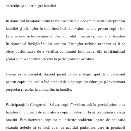
societăţii şi a instituţiei familiei.
În domeniul învăţământului trebuie acordată o deosebită atenţie drepturilor
familiei şi părinţilor în stabilirea înaltelor valori morale pentru copiii lor.
Este necesar să fie recunoscut din nou rolul principal şi central al familiei
în domeniul învăţământului copiilor. Părinţilor trebuie neapărat să li se
ofere posibilitatea de a verifica conţinutul informaţiei din învăţământul
şcolar şi de a contribui efectiv la perfecţionarea acestuia.
Cerem să fie garantat, dreptul părinţilor de a alege tipul de învăţământ
pentru copiii lor, incluzând dreptul de a da copiilor educaţie şi învăţământ
preşcolar şi şcolar la domiciliu, în familie.
Participanţii la Congresul ’’Salvaţi copiii’’ evidenţiază în special prioritatea
familiei în procesul de educaţie a copiilor, referitor la partea intimă a vieţii
omului. Familiarizarea copiilor cu diferite probleme legate de educaţia
sexuală trebuie să se facă doar cu acordul părinţilor, care în prealabil