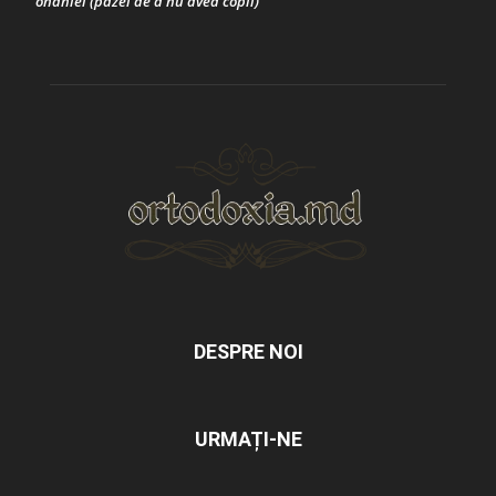
onaniei (pazei de a nu avea copii)
DESPRE NOI
URMAȚI-NE