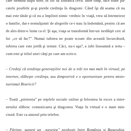
care tremură după note, în loc să zidească ceva. Între timp, face toate pă­
catele posibile şi-şi pierde credinţa în dragoste. Când îşi dă sea­ma că nu
mai este tânăr şi că nu a împlinit nimic vred­nic în viaţă, vrea să întemeieze
o familie, dar e nemulţumit de alegerile ce-i stau la îndemână, pentru că are
de ales din­tr-o lume ca el. Şi aşa, viaţa se trans­formă într-un nesfârşit cerc al
lui „ce să fac?”. Numai iubirea ne poate scoa­te din această încurcătură,
iubi­rea care este jertfă şi iertare. Căci, nu-i aşa?, a iubi înseamnă a ierta –
cum este şi titlul unei cărţi pe care am scris-o.
– Credeţi că tendinţa gene­ra­ţiilor noi de a trăi tot mai mult în virtual, pe
internet, slăbeşte credin­ţa, sau dim­potrivă e o oportunitate pentru misio­
na­rismul Bisericii?
– Toată „prietenia” pe reţelele so­ciale online şi folosirea în ex­ces a in­ter­
netului slăbesc comu­ni­carea şi dra­gostea. Viaţa în virtual e o mare min­
ciună. Este ca amorul prin tele­fon.
– Părinte, sunteţi un „na­vetist” neobosit între România şi Basa­rabia.