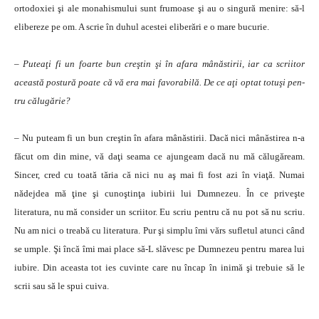
orto­doxiei şi ale monahismului sunt fru­moase şi au o singură menire: să-l
eli­bereze pe om. A scrie în duhul acestei eliberări e o mare bucurie.
– Puteaţi fi un foarte bun creştin şi în afara mânăstirii, iar ca scriitor
această postură poate că vă era mai favorabilă. De ce aţi optat totuşi pen­
tru călugărie?
– Nu puteam fi un bun creştin în afara mânăstirii. Dacă nici mânăstirea n-a
făcut om din mine, vă daţi seama ce ajungeam dacă nu mă călugăream.
Sincer, cred cu toată tăria că nici nu aş mai fi fost azi în viaţă. Numai
nădejdea mă ţine şi cunoştinţa iubirii lui Dumne­zeu. În ce priveşte
literatura, nu mă consider un scriitor. Eu scriu pentru că nu pot să nu scriu.
Nu am nici o trea­bă cu literatura. Pur şi simplu îmi vărs sufletul atunci când
se umple. Şi încă îmi mai place să-L slăvesc pe Dumnezeu pentru marea lui
iubire. Din aceasta tot ies cuvinte care nu încap în inimă şi trebuie să le
scrii sau să le spui cuiva.