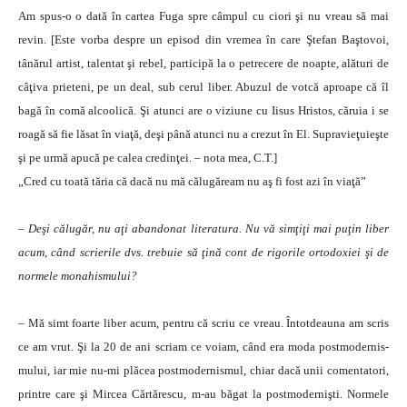
Am spus-o o dată în cartea Fuga spre câmpul cu ciori şi nu vreau să mai
revin. [Este vorba despre un episod din vremea în care Ştefan Baştovoi,
tânărul artist, talentat şi rebel, participă la o pe­tre­cere de noapte, alături de
câţiva prie­teni, pe un deal, sub cerul liber. Abuzul de votcă aproape că îl
bagă în comă alcoolică. Şi atunci are o viziune cu Iisus Hristos, căruia i se
roagă să fie lăsat în viaţă, deşi până atunci nu a crezut în El. Supravieţuieşte
şi pe urmă apucă pe calea credinţei. – nota mea, C.T.]
„Cred cu toată tăria că dacă nu mă călugăream nu aş fi fost azi în viaţă”
– Deşi călugăr, nu aţi abandonat literatura. Nu vă simţiţi mai puţin liber
acum, când scrierile dvs. trebuie să ţină cont de rigorile ortodoxiei şi de
normele monahismului?
– Mă simt foarte liber acum, pentru că scriu ce vreau. Întotdeauna am scris
ce am vrut. Şi la 20 de ani scriam ce voiam, când era moda postmoder­nis­
mului, iar mie nu-mi plăcea postmo­dernismul, chiar dacă unii comentatori,
printre care şi Mircea Cărtărescu, m-au băgat la postmodernişti. Normele