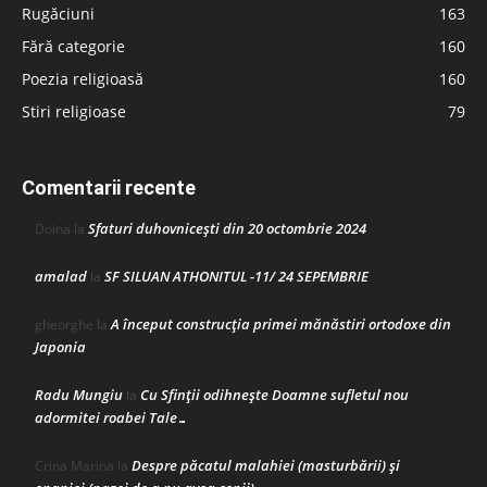
Rugăciuni
163
Fără categorie
160
Poezia religioasă
160
Stiri religioase
79
Comentarii recente
Sfaturi duhovnicești din 20 octombrie 2024
Doina
la
amalad
SF SILUAN ATHONITUL -11/ 24 SEPEMBRIE
la
A început construcţia primei mănăstiri ortodoxe din
gheorghe
la
Japonia
Radu Mungiu
Cu Sfinții odihnește Doamne sufletul nou
la
adormitei roabei Tale…
Despre păcatul malahiei (masturbării) şi
Crina Marina
la