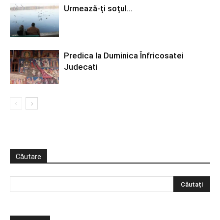
Urmează-ți soțul…
Predica la Duminica Înfricosatei
Judecati
Căutare