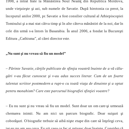
1998, a intrat frate la Mâ­năstirea Noul Neamţ din Republica Moldova,
unde vieţuieşte şi azi, sub numele de Savatie. După hirotonia ca preot, la
începutul anilor 2000, pr. Savatie a fost consilier cultural al Arhiepiscopiei
Tomisului şi a mai stat câtva timp şi în alte câteva mânăstiri de la noi, dar în
cele din urmă s-a în­tors în Basarabia. În anul 2006, a fon­dat la Bucureşti
Editura „Cathisma”, al cărei director este.
„Nu sunt şi nu vreau să fiu un model”
– Părinte Savatie, cărţile publi­cate de sfinţia voastră înainte de a vă călu­
gări v-au făcut cunoscut şi v-au adus suc­ces literar. Cum de un foarte
talen­tat scriitor postmodern a rupt-o cu toată viaţa de dinainte şi a optat
pentru monahism? Care este par­cursul biografiei sfinţiei voastre?
– Eu nu sunt şi nu vreau să fiu un model. Sunt doar un om care-şi urmează
chemarea inimii. Nu am nici un parcurs biografic. Doar suişuri şi
coborâşuri. O bio­grafie trebuie să aibă nişte etape din care să înţelegi ce­va,
iar eu nu am aşa ceva. Eu uit ceea ce fac şi privesc doar înainte. Consider că