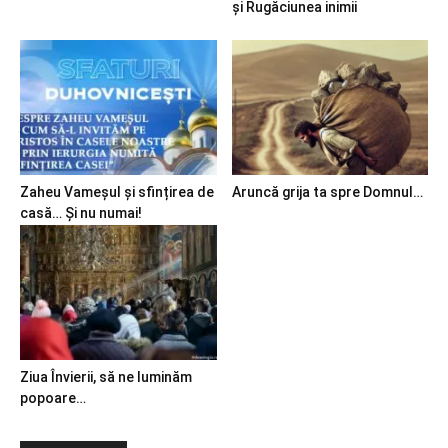
și Rugăciunea inimii
Zaheu Vameșul și sfințirea de
Aruncă grija ta spre Domnul…
casă… Și nu numai!
Ziua Învierii, să ne luminăm
popoare…