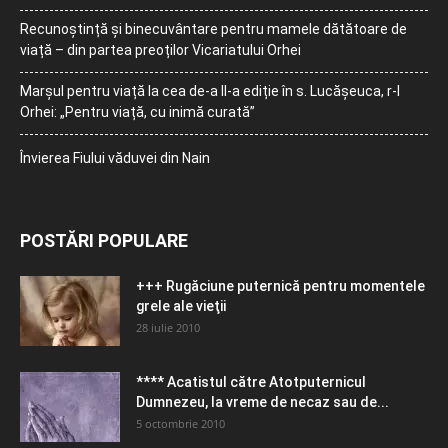
Recunoștință și binecuvântare pentru mamele dătătoare de
viață – din partea preoților Vicariatului Orhei
Marșul pentru viață la cea de-a II-a ediție în s. Lucășeuca, r-l
Orhei: „Pentru viață, cu inimă curată”
Învierea Fiului văduvei din Nain
POSTĂRI POPULARE
+++ Rugăciune puternică pentru momentele
grele ale vieţii
28 iulie 2010
**** Acatistul către Atotputernicul
Dumnezeu, la vreme de necaz sau de...
5 octombrie 2010