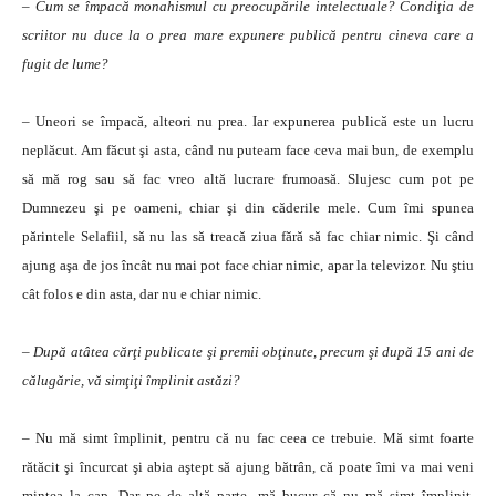
– Cum se împacă monahismul cu preocupările intelectuale? Condiţia de
scriitor nu duce la o prea mare expunere publică pentru cineva care a
fugit de lume?
– Uneori se împacă, alteori nu prea. Iar expunerea publică este un lucru
neplăcut. Am făcut şi asta, când nu puteam face ceva mai bun, de exemplu
să mă rog sau să fac vreo altă lucrare frumoasă. Slujesc cum pot pe
Dumnezeu şi pe oameni, chiar şi din căderile mele. Cum îmi spunea
părintele Selafiil, să nu las să treacă ziua fără să fac chiar nimic. Şi când
ajung aşa de jos încât nu mai pot face chiar nimic, apar la televizor. Nu ştiu
cât folos e din asta, dar nu e chiar nimic.
– După atâtea cărţi publicate şi premii obţinute, precum şi după 15 ani de
călugărie, vă simţiţi împlinit astăzi?
– Nu mă simt împlinit, pentru că nu fac ceea ce trebuie. Mă simt foarte
rătăcit şi încurcat şi abia aştept să ajung bătrân, că poate îmi va mai veni
mintea la cap. Dar pe de altă parte, mă bucur că nu mă simt împlinit.