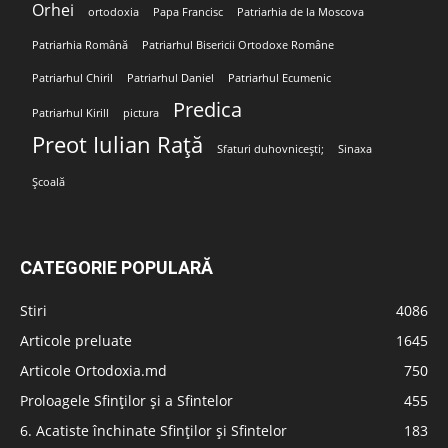
Orhei
ortodoxia
Papa Francisc
Patriarhia de la Moscova
Patriarhia Română
Patriarhul Bisericii Ortodoxe Române
Patriarhul Chiril
Patriarhul Daniel
Patriarhul Ecumenic
Predica
Patriarhul Kirill
pictura
Preot Iulian Rață
Sfaturi duhovnicești;
Sinaxa
Școală
CATEGORIE POPULARĂ
Stiri
4086
Articole preluate
1645
Articole Ortodoxia.md
750
Proloagele Sfinților și a Sfintelor
455
6. Acatiste închinate Sfinților și Sfintelor
183