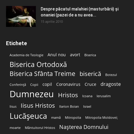
Despre păcatul malahiei (masturbării) şi
onaniei (pazei de a nu avea...
15 aprilie 2010
Etichete
Anul nou
avort
Academia de Teologie
Biserica
Biserica Ortodoxă
Biserica Sfânta Treime
biserică
Botezul
dragoste
copil
Coronavirus
Cruce
Conferință
Copii
Dumnezeu
Hristos
Icoana
Ierusalim
Iisus Hristos
Iisus
Ilarion Boian
Israel
Lucășeuca
mamă
Mitropolia
Mitropolia Moldovei;
Nașterea Domnului
moarte
Mântuitorul Hristos