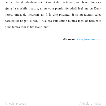
ce mai clar al televiziunilor. Să ne păzim de înmulţirea clevetirilor care
ajung la urechile noastre, şi nu vom pierde niciodată legătura cu Dum­
nezeu, oricât de încurcaţi am fi în alte privinţe. Şi să nu râvnim calea
păcătoşilor bogaţi şi fuduli. Că, aşa cum spune bunica mea, de nebuni îi
plină lumea. Noi să fim mai cuminţi.
site sursă:
www.formula-as.ro
Articolul precedent
Articolul următor