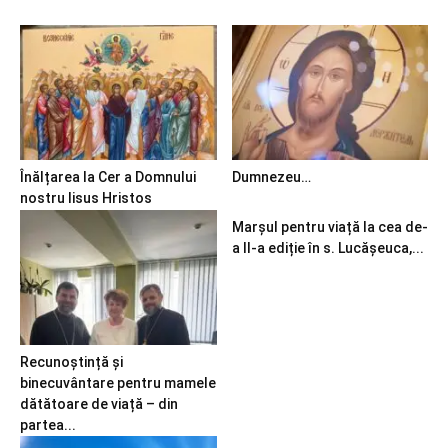
Înălțarea la Cer a Domnului
Dumnezeu…
nostru Iisus Hristos
Marșul pentru viață la cea de-
a II-a ediție în s. Lucășeuca,...
Recunoștință și
binecuvântare pentru mamele
dătătoare de viață – din
partea...