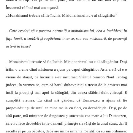
Înseamnă că încă mai am o şansă.
„Monahismul trebuie să fie închis. Misionarismul nu e al călugărilor”
– Care credeţi că e postura naturală a mona­hismului: cea a închiderii în
faţa lumii, a izolării şi rugăciunii intense, sau cea misionară, de prezenţă
activă în lume?
– Monahismul trebuie să fie închis. Misionarismul nu e al călugărilor. Deşi
trăim o vreme când misiunea a ajuns pe capul călugărilor. Asta arată că e o
vreme de sfârşit, că lucrurile s-au răsturnat. Sfântul Simeon Noul Teolog
judeca, în vremea sa, cum că harul duhovniciei a trecut de la arhierei mai
întâi la preoţi şi mai apoi la călugări, din cauza slăbirii duhovniceşti. E
cumplită vremea. Eu când mă gândesc că Dumnezeu a ajuns să fie
propovăduit şi de unul ca mine mă ia cu fiori, cu dez­nădejde. Deşi, pe de
altă parte, mă minunez de dra­gostea şi smerenia cea mare a lui Dumnezeu,
care nu face deosebire între oameni: primeşte slavă şi de la unul curat, dar îl
ascultă şi pe un păcătos, dacă are ini­ma înfrântă. Să ştiţi că eu mă prihănesc