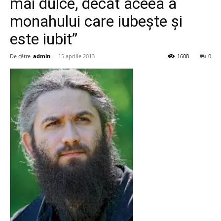
mai dulce, decât aceea a
monahului care iubeşte şi
este iubit”
De către
admin
-
15 aprilie 2013
1608
0