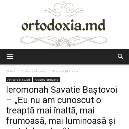
Ortodoxia.md
Acasă
Articole şi studii
Articole preluate
Articole şi studii
Articole preluate
Ieromonah Savatie Baştovoi
– „Eu nu am cunoscut o
treaptă mai înaltă, mai
frumoasă, mai luminoasă şi