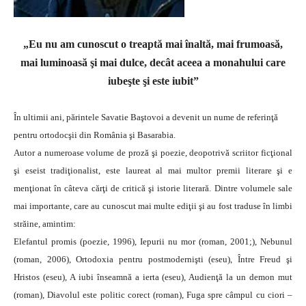
„Eu nu am cunoscut o treaptă mai înaltă, mai frumoasă,
mai luminoasă şi mai dulce, decât aceea a monahului care
iubeşte şi este iubit”
În ultimii ani, părintele Savatie Baştovoi a deve­nit un nume de referinţă
pentru ortodocşii din România şi Basarabia.
Autor a numeroase volu­me de proză şi poezie, deopotrivă scriitor ficţional
şi eseist tradiţionalist, este laureat al mai mul­tor premii literare şi e
menţionat în câteva cărţi de critică şi istorie literară. Dintre vo­lu­mele sale
mai importante, care au cunos­cut mai multe ediţii şi au fost traduse în limbi
străine, amintim:
Elefantul promis (poe­zie, 1996), Iepurii nu mor (ro­man, 2001;), Nebunul
(roman, 2006), Or­to­doxia pentru postmodernişti (eseu), Între Freud şi
Hristos (eseu), A iubi înseamnă a ierta (eseu), Audienţă la un demon mut
(roman), Diavolul este politic corect (ro­man), Fuga spre câmpul cu ciori –