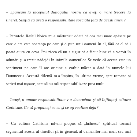
– Spuneam la începutul dialogului nostru că aveţi o mare trecere la
tineret. Simţiţi că aveţi o responsa­bilitate spe­cia­lă faţă de aceşti tineri?
– Părintele Rafail Noica mi-a mărtu­risit odată că cea mai mare apăsare pe
care o are este speranţa pe care şi-o pun unii oameni în el, fără ca el să-i
poată ajuta cu ceva. Îmi zicea că nu e sigur că a făcut bine că a vorbit în
adunări şi a trezit nădejdi în inimile oamenilor. Se vede că acesta este un
sentiment pe care îl are ori­cine a vorbit măcar o dată în numele lui
Dumnezeu. Această dilemă m-a împins, în ultima vreme, spre romane şi
scrieri mai uşoare, care să nu mă respon­sabi­lizeze prea mult.
– Totuşi, o anume responsabilitate v-a deter­minat şi să înfiinţaţi editura
Cathisma. Ce vă pro­pu­neţi cu ea şi ce aţi realizat deja?
– Cu editura Cathisma mi-am propus să „hră­nesc” spiritual tocmai
segmentul acesta al tinerilor şi, în general, al oamenilor mai mult sau mai