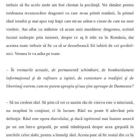
trebuie să fiu acolo unde am fost chemat la po­căinţă. Voi rămâne pentru
totdea­una recunoscător dragostei cu care m-au primit românii, în pri­mul
rând ierarhii şi mai apoi toţi fraţii care mi-au arătat o cinste de care nu sunt
vrednic. Am aflat cu mâhnire că acum unii murdăresc dragostea, scriind
lucruri nedrep­te prin internet, despre ce aş fi trăit eu în România, dar
acestea toate trebuie să fie ca să se deo­se­bească fiii iubirii de cei şo­văiel­
nici. Vremea le va arăta pe toate.
– În vremurile actuale, de permanentă schimbare, de bom­bar­dament
informaţional şi de rafinare a ispitei, de contes­tare a tradiţiei şi de
libertinaj extrem, cum ne putem apro­pia şi/sau ţine aproape de Dumnezeu?
– Să nu credem răul. Să ştim că tot ce auzim rău de cineva este o minciună,
nu neapărat în conţinut, ci în lucrare. Răul nu poate fi adevărat prin
definiţie. Răul este opera diavolului, şi dacă ispititorul mai înainte aruncă
pe un om într-o gre­şeală, pe urmă trâmbiţează despre acea greşeală în
urechile celor slabi, pentru a înmulţi răul. Acesta pare să fie rostul din ce în