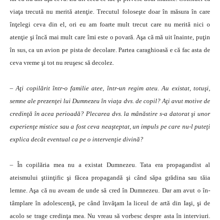
via­ţa trecută nu merită aten­ţie. Trecutul foloseşte doar în măsura în care
înţelegi ceva din el, ori eu am foarte mult trecut care nu merită nici o
atenţie şi încă mai mult care îmi este o povară. Aşa că mă uit înainte, puţin
în sus, ca un avion pe pista de deco­lare. Partea caraghioasă e că fac asta de
ceva vreme şi tot nu reuşesc să decolez.
– Aţi copilărit într-o familie atee, într-un regim ateu. Au existat, totuşi,
semne ale prezenţei lui Dum­nezeu în viaţa dvs. de copil? Aţi avut motive de
credin­ţă în acea perioadă? Plecarea dvs. la mânăstire s-a datorat şi unor
experienţe mistice sau a fost ceva ne­aşteptat, un impuls pe care nu-l puteţi
explica decât eventual ca pe o intervenţie divină?
– În copilăria mea nu a existat Dumnezeu. Tata era pro­pagandist al
ateismului ştiinţific şi făcea propa­gan­dă şi când săpa grădina sau tăia
lemne. Aşa că nu aveam de unde să cred în Dumnezeu. Dar am avut o în­
tâmplare în adolescenţă, pe când învăţam la liceul de artă din Iaşi, şi de
acolo se trage credinţa mea. Nu vreau să vorbesc despre asta în inter­viuri.