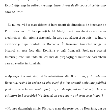
Există diferenţe în trăirea credinţei între tinerii de dincoace şi cei de din­
colo de Prut?
– Eu nu mai văd o mare diferenţă între tinerii de din­colo şi de dincoace de
Prut. Televizorul îi face pe toţi la fel. Mulţi tineri basarabeni care nu erau
credin­cioşi – din pricina siste­mului în care s-au născut şi au trăit – se întorc
cre­din­cioşi după studiile în România. În România tineretul merge la
biserică şi asta face din România o ţară fru­moasă. Preluarea acestei
frumuseţi este, fără îndoială, cel mai de preţ câştig al miilor de basarabeni
care au studiat în România.
– Aţi experimentat viaţa şi în mânăstirile din Basarabia, şi în cele din
România. Având în ve­dere că aici aveţi şi o importantă activitate publică
şi că unii ie­rarhi v-au arătat preţuire, era de aşteptat să rămâneţi. De ce v-
aţi întors în Basarabia? V-a deza­măgit ceva sau v-a chemat ceva înapoi?
– Nu m-a dezamăgit nimic. Păstrez o mare dragoste pentru România, dar eu