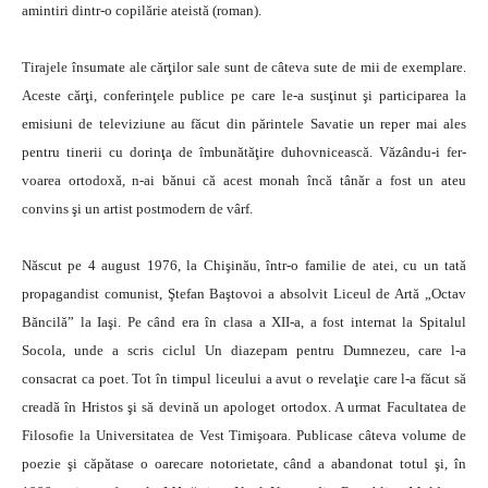
amin­tiri dintr-o co­pi­lărie ateistă (roman).
Tirajele însumate ale cărţilor sale sunt de câteva sute de mii de exemplare.
Aceste cărţi, conferinţele publice pe care le-a sus­ţinut şi participarea la
emisiuni de televi­ziu­ne au făcut din părintele Savatie un reper mai ales
pentru tinerii cu dorinţa de îm­bunătăţire duhovnicească. Văzându-i fer­­
voarea ortodoxă, n-ai bănui că acest mo­­nah încă tânăr a fost un ateu
convins şi un artist postmodern de vârf.
Născut pe 4 august 1976, la Chişinău, într-o familie de atei, cu un tată
propagandist comunist, Ştefan Başto­voi a absolvit Liceul de Artă „Octav
Băncilă” la Iaşi. Pe când era în clasa a XII-a, a fost internat la Spitalul
Socola, unde a scris ciclul Un diazepam pentru Dum­ne­zeu, care l-a
consacrat ca poet.
Tot în timpul liceului a avut o revelaţie care l-a făcut să
creadă în Hristos şi să devină un apologet ortodox. A ur­mat Facultatea de
Filosofie la Univer­si­tatea de Vest Timişoara. Publicase câteva volume de
poezie şi căpătase o oarecare notorietate, când a abandonat totul şi, în