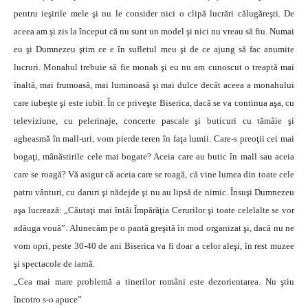
pentru ieşirile mele şi nu le consider nici o clipă lucrări călu­găreşti. De
aceea am şi zis la început că nu sunt un model şi nici nu vreau să fiu. Numai
eu şi Dumnezeu ştim ce e în sufletul meu şi de ce ajung să fac anumite
lucruri. Monahul trebuie să fie monah şi eu nu am cunoscut o treaptă mai
înaltă, mai frumoasă, mai luminoasă şi mai dulce decât aceea a monahului
care iubeşte şi este iubit. În ce priveşte Biserica, dacă se va continua aşa, cu
televiziune, cu pelerinaje, concerte pascale şi buticuri cu tămâie şi
agheasmă în mall-uri, vom pierde teren în faţa lumii. Care-s preoţii cei mai
bogaţi, mânăstirile cele mai bogate? Aceia care au butic în mall sau aceia
care se roagă? Vă asigur că aceia care se roagă, că vine lumea din toate cele
patru vânturi, cu daruri şi nădejde şi nu au lipsă de nimic. Însuşi Dumnezeu
aşa lucrează: „Căutaţi mai întâi Împărăţia Cerurilor şi toate cele­lalte se vor
adăuga vouă”. Alunecăm pe o pantă gre­şită în mod organizat şi, dacă nu ne
vom opri, peste 30-40 de ani Biserica va fi doar a celor aleşi, în rest muzee
şi spectacole de iarnă.
„Cea mai mare problemă a tinerilor români este dezorientarea. Nu ştiu
încotro s-o apuce”