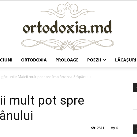
CIUNI
ORTODOXIA
PROLOAGE
POEZII
LĂCAŞURI
Ortodoxia.md
ugăciunile Maicii mult pot spre îmblânzirea Stăpânului
ii mult pot spre
ânului
2311
0