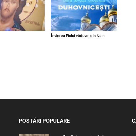
Învierea Fiului văduvei din Nain
POSTĂRI POPULARE
C