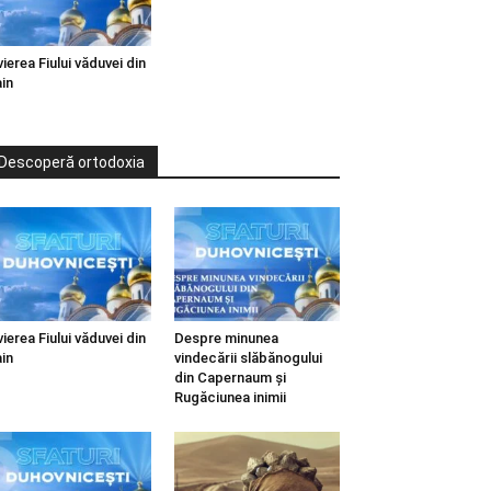
vierea Fiului văduvei din
in
Descoperă ortodoxia
vierea Fiului văduvei din
Despre minunea
in
vindecării slăbănogului
din Capernaum și
Rugăciunea inimii