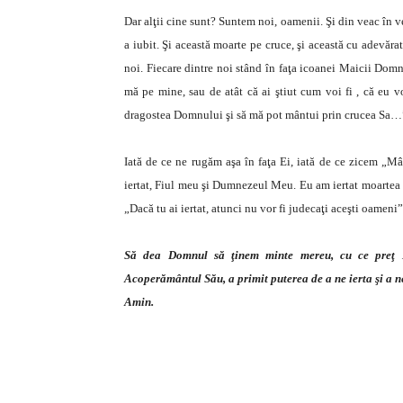
Dar alţii cine sunt? Suntem noi, oamenii. Şi din veac în v
a iubit. Şi această moarte pe cruce, şi această cu adevăr
noi. Fiecare dintre noi stând în faţa icoanei Maicii Domn
mă pe mine, sau de atât că ai ştiut cum voi fi , că eu vo
dragostea Domnului şi să mă pot mântui prin crucea Sa…
Iată de ce ne rugăm aşa în faţa Ei, iată de ce zicem „
iertat, Fiul meu şi Dumnezeul Meu. Eu am iertat moartea T
„Dacă tu ai iertat, atunci nu vor fi judecaţi aceşti oamen
Să dea Domnul să ţinem minte mereu, cu ce preţ 
Acoperământul Său, a primit puterea de a ne ierta şi a n
Amin.