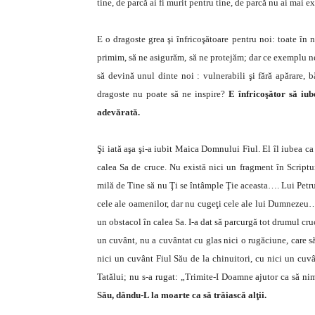
tine, de parcă ai fi murit pentru tine, de parcă nu ai mai 
E o dragoste grea şi înfricoşătoare pentru noi: toate în 
primim, să ne asigurăm, să ne protejăm; dar ce exemplu 
să devină unul dinte noi : vulnerabili şi fără apărare, b
dragoste nu poate să ne inspire?
E înfricoşător să iub
adevărată.
Şi iată aşa şi-a iubit Maica Domnului Fiul. El îl iubea c
calea Sa de cruce. Nu există nici un fragment în Script
milă de Tine să nu Ţi se întâmple Ţie aceasta…. Lui Petru
cele ale oamenilor, dar nu cugeţi cele ale lui Dumneze
un obstacol în calea Sa. I-a dat să parcurgă tot drumul cruci
un cuvânt, nu a cuvântat cu glas nici o rugăciune, care s
nici un cuvânt Fiul Său de la chinuitori, cu nici un cuvân
Tatălui; nu s-a rugat: „Trimite-I Doamne ajutor ca să ni
Său, dându-L la moarte ca să trăiască alţii.