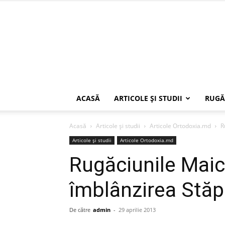
ACASĂ
ARTICOLE ŞI STUDII
RUGĂ
Acasă
Articole şi studii
Articole Ortodoxia.md
R
Articole şi studii
Articole Ortodoxia.md
Rugăciunile Maic
îmblânzirea Stăp
De către
admin
-
29 aprilie 2013