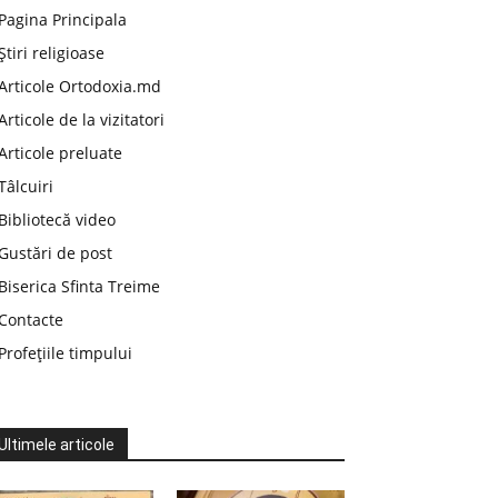
Pagina Principala
Știri religioase
Articole Ortodoxia.md
Articole de la vizitatori
Articole preluate
Tâlcuiri
Bibliotecă video
Gustări de post
Biserica Sfinta Treime
Contacte
Profețiile timpului
Ultimele articole