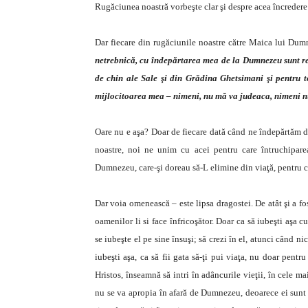
Rugăciunea noastră vorbeşte clar şi despre acea încredere
Dar fiecare din rugăciunile noastre către Maica lui Dum
netrebnică, cu îndepărtarea mea de la Dumnezeu sunt re
de chin ale Sale şi din Grădina Ghetsimani şi pentru t
mijlocitoarea mea – nimeni, nu mă va judeaca, nimeni 
Oare nu e aşa? Doar de fiecare dată când ne îndepărtăm de
noastre, noi ne unim cu acei pentru care întruchipare
Dumnezeu, care-şi doreau să-L elimine din viaţă, pentru c
Dar voia omenească – este lipsa dragostei. De atât şi a fos
oamenilor li si face înfricoşător. Doar ca să iubeşti aşa
se iubeşte el pe sine însuşi; să crezi în el, atunci când n
iubeşti aşa, ca să fii gata să-ţi pui viaţa, nu doar pentr
Hristos, înseamnă să intri în adâncurile vieţii, în cele mai
nu se va apropia în afară de Dumnezeu, deoarece ei sunt re