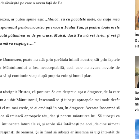
 desăvârşită pe care o avem faţă de Ea.
nezeu, ar putea spune aşa:
„Maică, eu cu păcatele mele, cu viaţa mea
sponsabil pentru moartea pe cruce a Fiului Tău, şi pentru toate orele
În
oată pătimirea sa de pe cruce. Maică, dacă Tu mă vei ierta, şi vei fi
Do
nu mă va respinge….”
Hr
 Dumnezeu, poate nu atât prin şovăiala inimii noastre, cât prin faptele
a Mântuitorului a fost neacceptabilă, acei care nu aveau nevoie de
a să–şi continuie viaţa după propria voie şi bunul plac.
t răstignit Hristos, că porunca Sa era despre o aşa o dragoste, de la care
Re
bi
 cum a iubit Mântuitorul, înseamnă să-ţi iubeşti aproapele mai mult decât
ma
ici el nu mai crede, să ai credinţă în om, în dragoste. Acesata înseamnă să
vi
u ca să trăiască aproapele tău, dar şi pentru mântuirea lui. Să iubeşti ca
 întunecate laturi ale ei, şi acolo să-i întâlneşti pe acei, de cine nimeni
spinsţi de oameni. Şi în final să iubeşti ar însemna să uiţi într-atât de