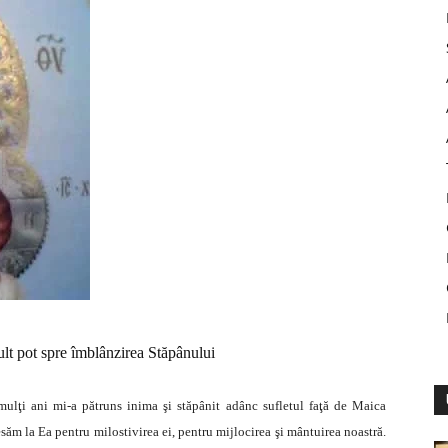
lt pot spre îmblânzirea Stăpânului
ulţi ani mi-a pătruns inima şi stăpânit adânc sufletul faţă de Maica
m la Ea pentru milostivirea ei, pentru mijlocirea şi mântuirea noastră.