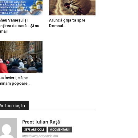
heu Vameșul și
Aruncă grija ta spre
ințirea de casă… Și nu
Domnul…
mai!
ua Învierii, să ne
minăm popoare…
Autorii noștri
Preot Iulian Raţă
3878 ARTICOLE
6 COMENTARII
http://www.ortodoxia.md