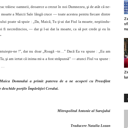
eac trăiesc oamneii, deoarece a crezut în noi Dumnezeu, şi de atât că ne-
at moarte a Maicii Sale lângă cruce — toate acestea pentru fiecare dintre
Za
ului poate să spuie : „Da, Maică, Tu ţi-ai dat Fiul la moarte, neştiindu-
sf
i fi necredincios, — dar şi l-ai dat la moarte, ca să pot crede şi eu în
nu
”
Mântuieşte-ne !”, dar nu doar „Roagă –te…” Dacă Ea va spune : „Eu am
a, şi am iertat că inima mi-a a fost străpunsă” — atunci Fiul va spune :
i” …
Zi
lu
Maica Domnului a primit puterea de a ne acoperi cu Preasfânt
e deschide porţile Împărăţiei Cerului.
Mitropolitul Antonie al Surojului
Traducere Natalia Lozan