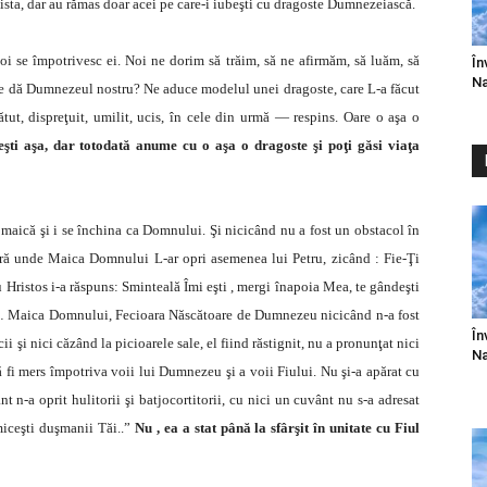
exista, dar au rămas doar acei pe care-i iubeşti cu dragoste Dumnezeiască.
noi se împotrivesc ei. Noi ne dorim să trăim, să ne afirmăm, să luăm, să
În
Na
ne dă Dumnezeul nostru? Ne aduce modelul unei dragoste, care L-a făcut
ătut, dispreţuit, umilit, ucis, în cele din urmă — respins. Oare o aşa o
eşti aşa, dar totodată anume cu o aşa o dragoste şi poţi găsi viaţa
a maică şi i se închina ca Domnului. Şi nicicând nu a fost un obstacol în
ură unde Maica Domnului L-ar opri asemenea lui Petru, zicând : Fie-Ţi
 Hristos i-a răspuns: Sminteală Îmi eşti , mergi înapoia Mea, te gândeşti
u… Maica Domnului, Fecioara Născătoare de Dumnezeu nicicând n-a fost
În
i şi nici căzând la picioarele sale, el fiind răstignit, nu a pronunţat nici
Na
ă fi mers împotriva voii lui Dumnezeu şi a voii Fiului. Nu şi-a apărat cu
t n-a oprit hulitorii şi batjocortitorii, cu nici un cuvânt nu s-a adresat
miceşti duşmanii Tăi..”
Nu , ea a stat până la sfârşit în unitate cu Fiul