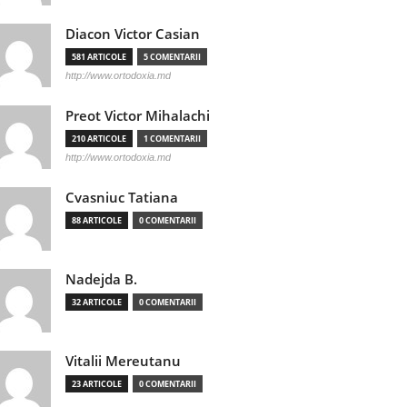
Diacon Victor Casian
581 ARTICOLE
5 COMENTARII
http://www.ortodoxia.md
Preot Victor Mihalachi
210 ARTICOLE
1 COMENTARII
http://www.ortodoxia.md
Cvasniuc Tatiana
88 ARTICOLE
0 COMENTARII
Nadejda B.
32 ARTICOLE
0 COMENTARII
Vitalii Mereutanu
23 ARTICOLE
0 COMENTARII