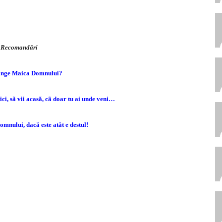
Recomandări
lânge Maica Domnului?
ici, sã vii acasã, cã doar tu ai unde veni…
nului, dacă este atât e destul!