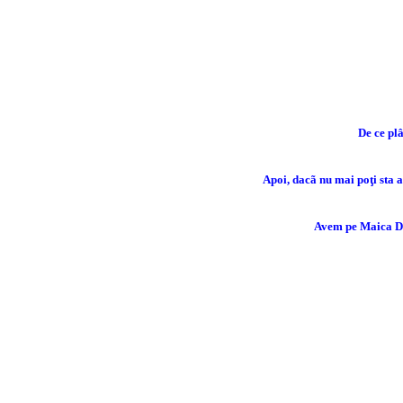
De ce p
Apoi, dacã nu mai poţi sta a
Avem pe Maica Dom