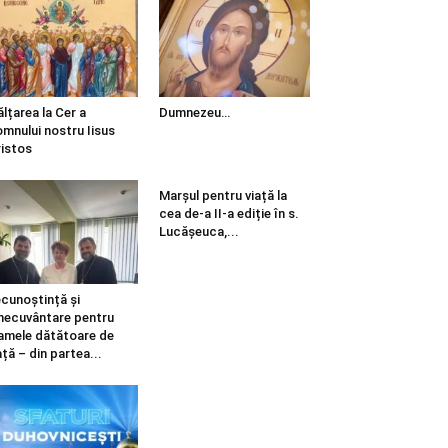
ălțarea la Cer a
Dumnezeu…
mnului nostru Iisus
istos
Marșul pentru viață la
cea de-a II-a ediție în s.
Lucășeuca,...
cunoștință și
necuvântare pentru
mele dătătoare de
ață – din partea...