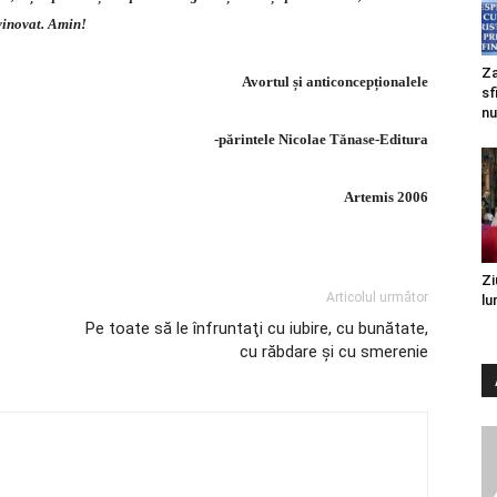
vinovat.
Amin!
Za
Avortul și anticoncepționalele
sf
nu
-părintele Nicolae Tănase-Editura
Artemis 2006
Zi
Articolul următor
lu
Pe toate să le înfruntaţi cu iubire, cu bunătate,
cu răbdare şi cu smerenie