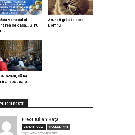
heu Vameșul și
Aruncă grija ta spre
ințirea de casă… Și nu
Domnul…
mai!
ua Învierii, să ne
minăm popoare…
Autorii noștri
Preot Iulian Raţă
3878 ARTICOLE
6 COMENTARII
http://www.ortodoxia.md