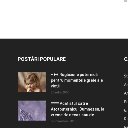
POSTĂRI POPULARE
C
+++ Rugăciune puternică
St
pentru momentele grele ale
Ar
vieţii
28 iulie 2010
Ar
Pr
**** Acatistul către
Atotputernicul Dumnezeu, la
6.
vreme de necaz sau de...
R
5 octombrie 2010
Fă