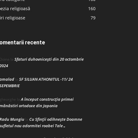
ezia religioasă
160
iri religioase
79
omentarii recente
Sfaturi duhovnicești din 20 octombrie
Doina
la
2024
amalad
SF SILUAN ATHONITUL -11/ 24
la
SEPEMBRIE
A început construcţia primei
gheorghe
la
mănăstiri ortodoxe din Japonia
Radu Mungiu
Cu Sfinții odihnește Doamne
la
sufletul nou adormitei roabei Tale…