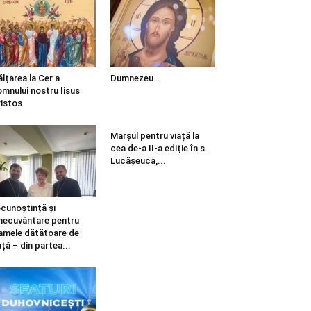
ălțarea la Cer a
Dumnezeu…
mnului nostru Iisus
istos
Marșul pentru viață la
cea de-a II-a ediție în s.
Lucășeuca,...
cunoștință și
necuvântare pentru
mele dătătoare de
ață – din partea...