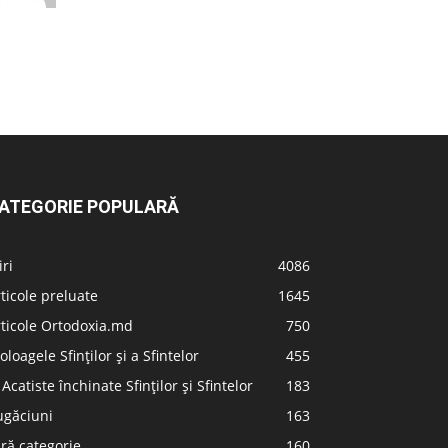
ATEGORIE POPULARĂ
iri
4086
ticole preluate
1645
ticole Ortodoxia.md
750
oloagele Sfinților și a Sfintelor
455
 Acatiste închinate Sfinților și Sfintelor
183
ugăciuni
163
ră categorie
160