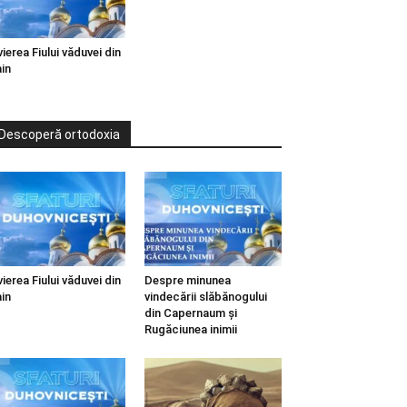
vierea Fiului văduvei din
in
Descoperă ortodoxia
vierea Fiului văduvei din
Despre minunea
in
vindecării slăbănogului
din Capernaum și
Rugăciunea inimii