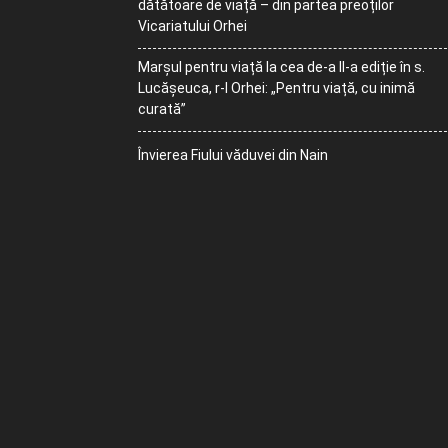
dătătoare de viață – din partea preoților
Vicariatului Orhei
Marșul pentru viață la cea de-a II-a ediție în s.
Lucășeuca, r-l Orhei: „Pentru viață, cu inimă
curată”
Învierea Fiului văduvei din Nain