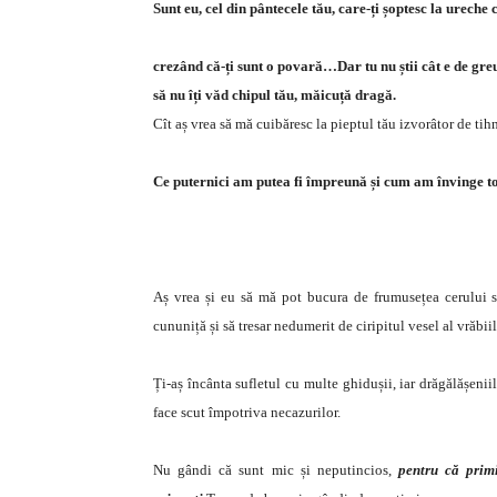
Sunt eu,
cel din pântecele tău, care-ți șoptesc la ureche 
crezând că-ți sunt o povară…Dar tu nu știi cât e de gre
să nu îți văd chipul tău, măicuță dragă.
Cît aș vrea să mă cuibăresc la pieptul tău izvorâtor de tihn
Ce puternici am putea fi împreună și cum am învinge toa
Aș vrea și eu să mă pot bucura de frumusețea cerului se
cununiță și să tresar nedumerit de ciripitul vesel al vrăbi
Ți-aș încânta sufletul cu multe ghidușii, iar drăgălășenii
face scut împotriva necazurilor.
Nu gândi că sunt mic și neputincios,
pentru că prim