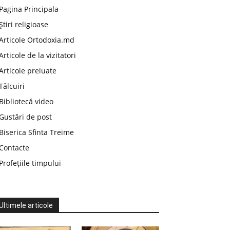
Pagina Principala
Știri religioase
Articole Ortodoxia.md
Articole de la vizitatori
Articole preluate
Tâlcuiri
Bibliotecă video
Gustări de post
Biserica Sfinta Treime
Contacte
Profețiile timpului
Ultimele articole