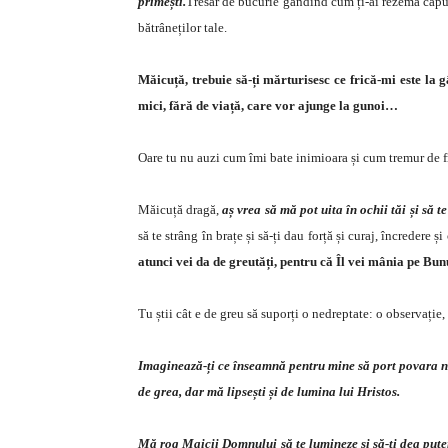
primești.
Tresar de bucurie gândind cum ți-ai rezema capul
bătrâneților tale.
Măicuță, trebuie să-ți mărturisesc ce frică-mi este la
mici, fără de viață, care vor ajunge la gunoi…
Oare tu nu auzi cum îmi bate inimioara și cum tremur de f
Măicuță dragă,
aș vrea să mă pot uita în ochii tăi și să t
să te strâng în brațe și să-ți dau forță și curaj, încrede
atunci vei da de greutăți, pentru că Îl vei mânia pe B
Tu știi cât e de greu să suporți o nedreptate: o observație,
Imaginează-ți ce înseamnă pentru mine să port povara ne
de grea, dar mă lipsești și de lumina lui Hristos.
Mă rog Maicii Domnului să te lumineze și să-ți dea putere