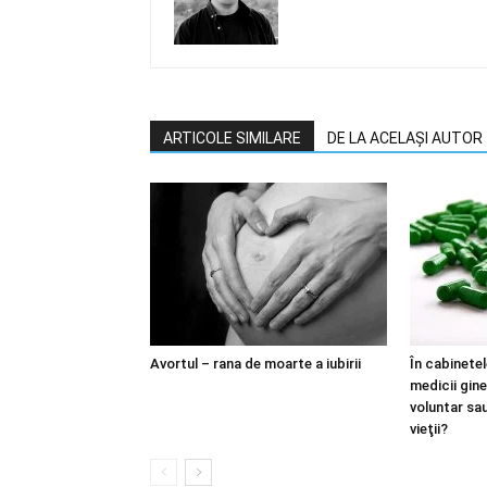
ARTICOLE SIMILARE
DE LA ACELAȘI AUTOR
Avortul – rana de moarte a iubirii
În cabinete
medicii gin
voluntar sau
vieţii?