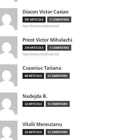
Diacon Victor Casian
581 ARTICOLE
5 COMENTARII
http://www.ortodoxia.md
Preot Victor Mihalachi
210 ARTICOLE
1 COMENTARII
http://www.ortodoxia.md
Cvasniuc Tatiana
88 ARTICOLE
0 COMENTARII
Nadejda B.
32 ARTICOLE
0 COMENTARII
Vitalii Mereutanu
23 ARTICOLE
0 COMENTARII