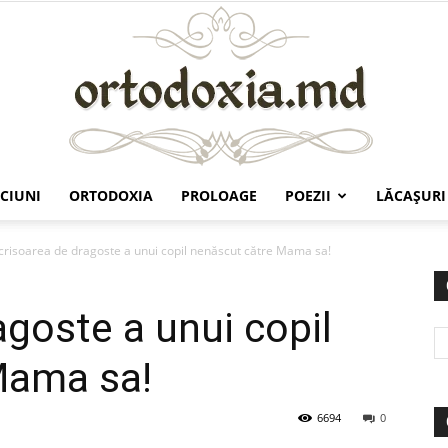
CIUNI
ORTODOXIA
PROLOAGE
POEZII
LĂCAŞURI
Ortodoxia.md
crisoarea de dragoste a unui copil nenăscut către Mama sa!
agoste a unui copil
Mama sa!
6694
0