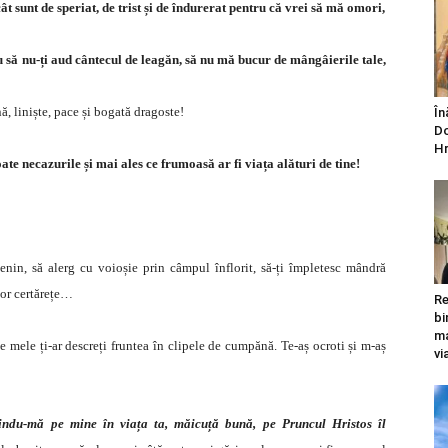
cât sunt de speriat, de trist și de îndurerat pentru că vrei să mă omori,
u să nu-ți aud cântecul de leagăn, să nu mă bucur de mângâierile tale,
ă, liniște, pace și bogată dragoste!
În
Do
Hr
te necazurile și mai ales ce frumoasă ar fi viața alături de tine!
nin, să alerg cu voioșie prin câmpul înflorit, să-ți împletesc mândră
ilor certărețe…
Re
bi
ma
le mele ți-ar descreți fruntea în clipele de cumpănă. Te-aș ocroti și m-aș
vi
indu-mă pe mine în viața ta, măicuță bună, pe Pruncul Hristos îl