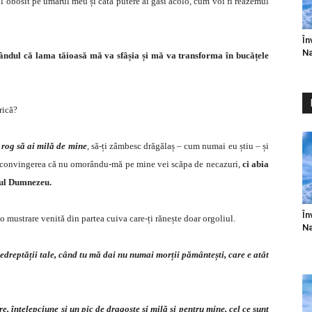
 obosit pe umărul meu și câtă putere ai găsi acolo, cum voi fi reazemul
În
Na
 gândul că lama tăioasă mă va sfâșia și mă va transforma în bucățele
rică?
e rog să ai milă de mine
, să-ți zâmbesc drăgălaș – cum numai eu știu – și
re și convingerea că nu omorându-mă pe mine vei scăpa de necazuri,
ci abia
unul Dumnezeu.
În
 o mustrare venită din partea cuiva care-ți rănește doar orgoliul.
Na
dreptății tale, când tu mă dai nu numai morții pământești, care e atât
, înțelepciune și un pic de dragoste și milă și pentru mine, cel ce sunt