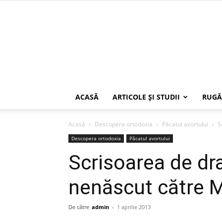
ACASĂ
ARTICOLE ŞI STUDII
RUGĂ
Acasă
Descopera ortodoxia
Păcatul avortului
S
Descopera ortodoxia
Păcatul avortului
Scrisoarea de dr
nenăscut către 
De către
admin
-
1 aprilie 2013