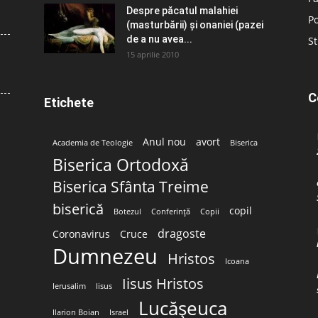
Despre păcatul malahiei
Po
(masturbării) şi onaniei (pazei
de a nu avea...
St
15 aprilie 2010
C
Etichete
Anul nou
avort
Academia de Teologie
Biserica
Biserica Ortodoxă
Biserica Sfânta Treime
biserică
copil
Botezul
Conferință
Copii
dragoste
Coronavirus
Cruce
Dumnezeu
Hristos
Icoana
Iisus Hristos
Ierusalim
Iisus
Lucășeuca
Ilarion Boian
Israel