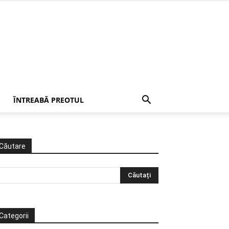
ÎNTREABĂ PREOTUL
Căutare
Categorii