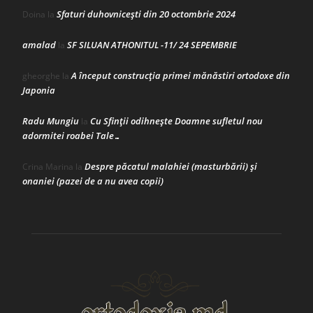
Sfaturi duhovnicești din 20 octombrie 2024
Doina
la
amalad
SF SILUAN ATHONITUL -11/ 24 SEPEMBRIE
la
A început construcţia primei mănăstiri ortodoxe din
gheorghe
la
Japonia
Radu Mungiu
Cu Sfinții odihnește Doamne sufletul nou
la
adormitei roabei Tale…
Despre păcatul malahiei (masturbării) şi
Crina Marina
la
onaniei (pazei de a nu avea copii)