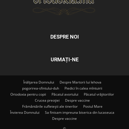
DESPRE NOI
URMAȚI-NE
Înălțarea Domnului
Despre Martorii lui Iehova
pogorirea-sfintului-duh
Piedici în calea mîntuirii
Ortodoxia pentru copii
Păcatul avortului
Păcatul vrăjitoriilor
Crucea preoției
Despre vaccine
Frământările sufletești ale tinerilor
Postul Mare
Învierea Domnului
Sa finisam impreuna biserica din lucaseuca
Despre vaccine
©