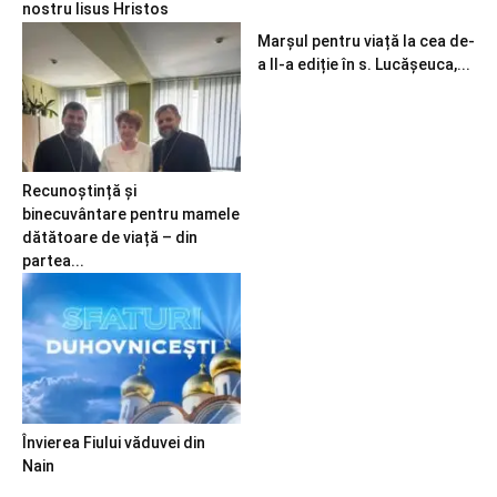
nostru Iisus Hristos
Marșul pentru viață la cea de-
a II-a ediție în s. Lucășeuca,...
Recunoștință și
binecuvântare pentru mamele
dătătoare de viață – din
partea...
Învierea Fiului văduvei din
Nain