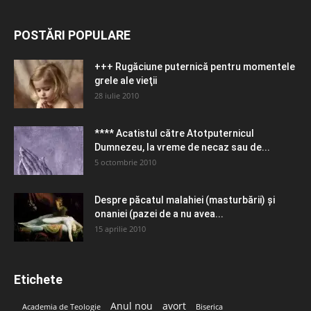
POSTĂRI POPULARE
+++ Rugăciune puternică pentru momentele
grele ale vieţii
28 iulie 2010
**** Acatistul către Atotputernicul
Dumnezeu, la vreme de necaz sau de...
5 octombrie 2010
Despre păcatul malahiei (masturbării) şi
onaniei (pazei de a nu avea...
15 aprilie 2010
Etichete
Anul nou
avort
Academia de Teologie
Biserica