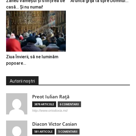
Zaheu Vameșul și sfințirea de
Aruncă grija ta spre Domnul…
casă… Și nu numai!
Ziua Învierii, să ne luminăm
popoare…
Autorii noștri
Preot Iulian Raţă
3878 ARTICOLE
6 COMENTARII
http://www.ortodoxia.md
Diacon Victor Casian
581 ARTICOLE
5 COMENTARII