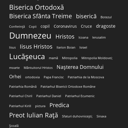
Biserica Ortodoxă
Biserica Sfânta Treime
biserică
Botezul
dragoste
copil
Coronavirus
Cruce
Conferință
Copii
Dumnezeu
Hristos
Icoana
Ierusalim
Iisus Hristos
Iisus
Ilarion Boian
Israel
Lucășeuca
mamă
Mitropolia
Mitropolia Moldovei;
Nașterea Domnului
moarte
Mântuitorul Hristos
Orhei
ortodoxia
Papa Francisc
Patriarhia de la Moscova
Patriarhia Română
Patriarhul Bisericii Ortodoxe Române
Patriarhul Chiril
Patriarhul Daniel
Patriarhul Ecumenic
Predica
Patriarhul Kirill
pictura
Preot Iulian Rață
Sfaturi duhovnicești;
Sinaxa
Școală