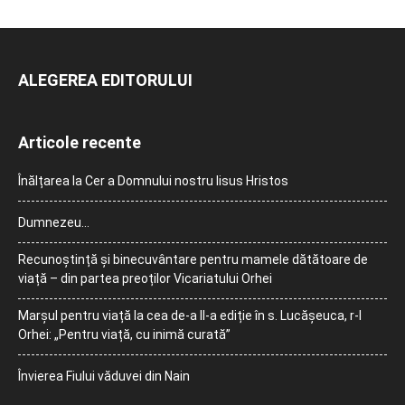
ALEGEREA EDITORULUI
Articole recente
Înălțarea la Cer a Domnului nostru Iisus Hristos
Dumnezeu…
Recunoștință și binecuvântare pentru mamele dătătoare de
viață – din partea preoților Vicariatului Orhei
Marșul pentru viață la cea de-a II-a ediție în s. Lucășeuca, r-l
Orhei: „Pentru viață, cu inimă curată”
Învierea Fiului văduvei din Nain