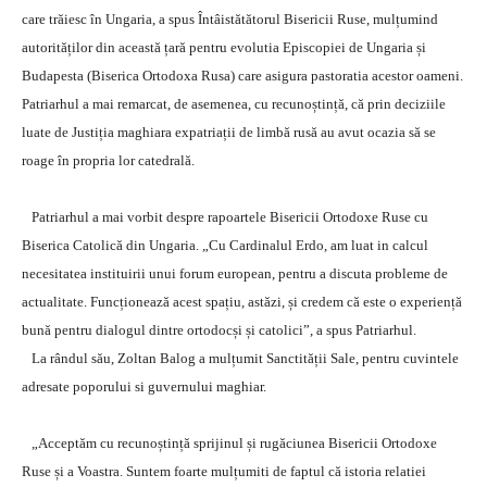
care trăiesc în Ungaria, a spus Întâistătătorul Bisericii Ruse, mulțumind
autorităților din această țară pentru evolutia Episcopiei de Ungaria și
Budapesta (Biserica Ortodoxa Rusa) care asigura pastoratia acestor oameni.
Patriarhul a mai remarcat, de asemenea, cu recunoștință, că prin deciziile
luate de Justiția maghiara expatriații de limbă rusă au avut ocazia să se
roage în propria lor catedrală.
Patriarhul a mai vorbit despre rapoartele Bisericii Ortodoxe Ruse cu
Biserica Catolică din Ungaria. „Cu Cardinalul Erdo, am luat in calcul
necesitatea instituirii unui forum european, pentru a discuta probleme de
actualitate. Funcționează acest spațiu, astăzi, și credem că este o experiență
bună pentru dialogul dintre ortodocși și catolici”, a spus Patriarhul.
La rândul său, Zoltan Balog a mulțumit Sanctității Sale, pentru cuvintele
adresate poporului si guvernului maghiar.
„Acceptăm cu recunoștință sprijinul și rugăciunea Bisericii Ortodoxe
Ruse și a Voastra. Suntem foarte mulțumiti de faptul că istoria relatiei