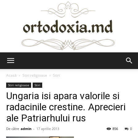
Ortodoxia.md
Acasă
Stiri religioase
Stiri
Stiri religioase
Stiri
Ungaria isi apara valorile si
radacinile crestine. Aprecieri
ale Patriarhului rus
De către
admin
-
17 aprilie 2013
856
0