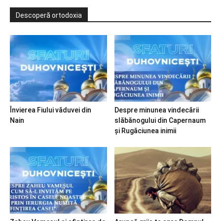
Descoperă ortodoxia
Învierea Fiului văduvei din
Despre minunea vindecării
Nain
slăbănogului din Capernaum
și Rugăciunea inimii