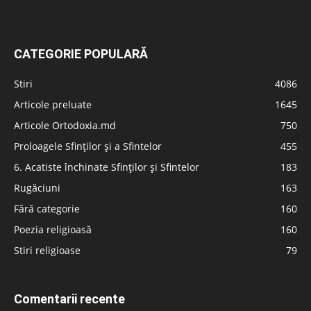
CATEGORIE POPULARĂ
Stiri
4086
Articole preluate
1645
Articole Ortodoxia.md
750
Proloagele Sfinților și a Sfintelor
455
6. Acatiste închinate Sfinților și Sfintelor
183
Rugăciuni
163
Fără categorie
160
Poezia religioasă
160
Stiri religioase
79
Comentarii recente