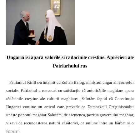
Ungaria isi apara valorile si radacinile crestine. Aprecieri ale
Patriarhului rus
Patriarhul Kirill s-a intalnit cu Zoltan Balog, ministrul ungar al resurselor
sociale. Patriarhul a remarcat cu satisfacție că autoritățile maghiare apara
rădăcinile creștine ale culturii maghiare: „Salutăm faptul că Constituția
Ungariei contine un articol care prevede ca Dumnezeul Creștinismului
unește poporul maghiar. Salutăm, de asemenea, poziția guvernului maghiar,
vizavi de recunoasterea naturii căsătoriei, ca uniune intre un bărbat și o
femeie”.