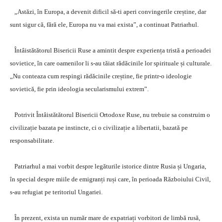
„Astăzi, în Europa, a devenit dificil să-ti aperi convingerile creștine, dar
sunt sigur că, fără ele, Europa nu va mai exista”, a continuat Patriarhul.
Întâistătătorul Bisericii Ruse a amintit despre experiența tristă a perioadei
sovietice, în care oamenilor li s-au tăiat rădăcinile lor spirituale și culturale.
„Nu conteaza cum respingi rădăcinile creștine, fie printr-o ideologie
sovietică, fie prin ideologia secularismului extrem”.
Potrivit Întâistătătorul Bisericii Ortodoxe Ruse, nu trebuie sa construim o
civilizație bazata pe instincte, ci o civilizație a libertatii, bazată pe
responsabilitate.
Patriarhul a mai vorbit despre legăturile istorice dintre Rusia și Ungaria,
în special despre miile de emigranți ruși care, în perioada Războiului Civil,
s-au refugiat pe teritoriul Ungariei.
În prezent, exista un număr mare de expatriați vorbitori de limbă rusă,