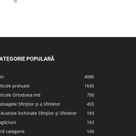
ATEGORIE POPULARĂ
iri
4086
ticole preluate
1645
ticole Ortodoxia.md
750
oloagele Sfinților și a Sfintelor
455
 Acatiste închinate Sfinților și Sfintelor
183
ugăciuni
163
ră categorie
160