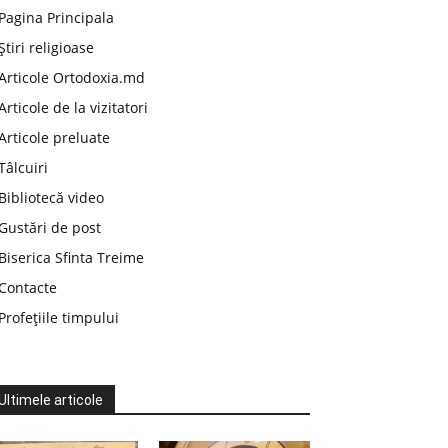
Pagina Principala
Știri religioase
Articole Ortodoxia.md
Articole de la vizitatori
Articole preluate
Tâlcuiri
Bibliotecă video
Gustări de post
Biserica Sfinta Treime
Contacte
Profețiile timpului
Ultimele articole