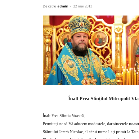
De către
admin
-
22 mai 2013
Înalt Prea Sfințitul Mitropolit Vla
Înalt Prea Sfinția Voastră,
Permiteți-ne să Vă aducem modestele, dar sincerele noastre 
Sfântului Ierarh Nicolae, al cărui nume l-ați primit la Tai