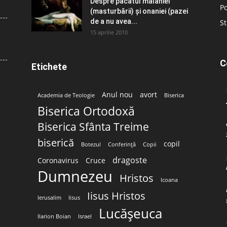
Despre păcatul malahiei
Po
(masturbării) şi onaniei (pazei
de a nu avea...
St
15 aprilie 2010
C
Etichete
Anul nou
avort
Academia de Teologie
Biserica
Biserica Ortodoxă
Biserica Sfânta Treime
biserică
copil
Botezul
Conferință
Copii
dragoste
Coronavirus
Cruce
Dumnezeu
Hristos
Icoana
Iisus Hristos
Ierusalim
Iisus
Lucășeuca
Ilarion Boian
Israel