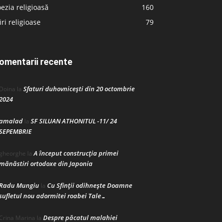
ezia religioasă
160
iri religioase
79
omentarii recente
Sfaturi duhovnicești din 20 octombrie
Doina
la
2024
amalad
SF SILUAN ATHONITUL -11/ 24
la
SEPEMBRIE
A început construcţia primei
gheorghe
la
mănăstiri ortodoxe din Japonia
Radu Mungiu
Cu Sfinții odihnește Doamne
la
sufletul nou adormitei roabei Tale…
Despre păcatul malahiei
Crina Marina
la