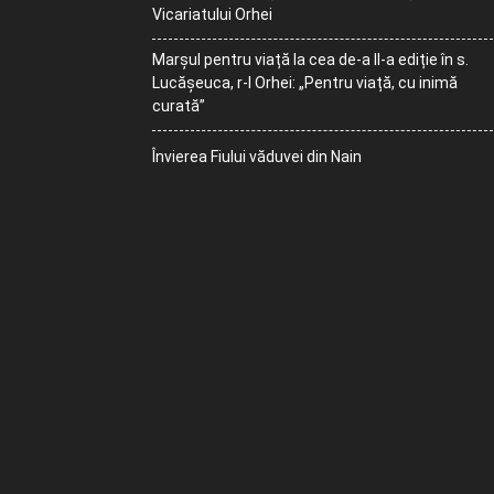
Vicariatului Orhei
Marșul pentru viață la cea de-a II-a ediție în s.
Lucășeuca, r-l Orhei: „Pentru viață, cu inimă
curată”
Învierea Fiului văduvei din Nain