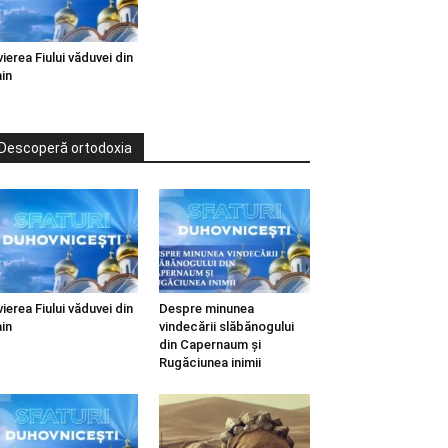
vierea Fiului văduvei din
in
Descoperă ortodoxia
vierea Fiului văduvei din
Despre minunea
in
vindecării slăbănogului
din Capernaum și
Rugăciunea inimii