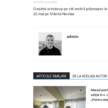
Articolul precedent
Creştinii ortodocşi pe stil vechi îl prăznuiesc la
22 mai pe Sfântul Nicolae
admin
ARTICOLE SIMILARE
DE LA ACELAȘI AUTOR
Marșul pentr
ediție în s.
„Pentru viaț