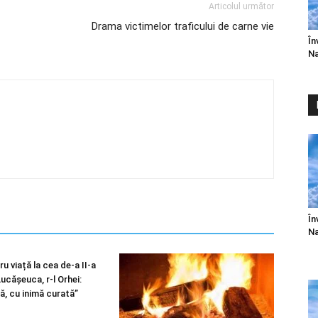
Articolul următor
Drama victimelor traficului de carne vie
În
Na
În
Na
u viață la cea de-a II-a
 Lucășeuca, r-l Orhei:
ă, cu inimă curată”