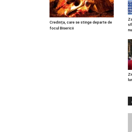
Za
Credința, care se stinge departe de
sf
focul Bisericii
nu
Zi
lu