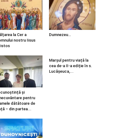
ălțarea la Cer a
Dumnezeu…
mnului nostru Iisus
istos
Marșul pentru viață la
cea de-a II-a ediție în s.
Lucășeuca,...
cunoștință și
necuvântare pentru
mele dătătoare de
ață – din partea...