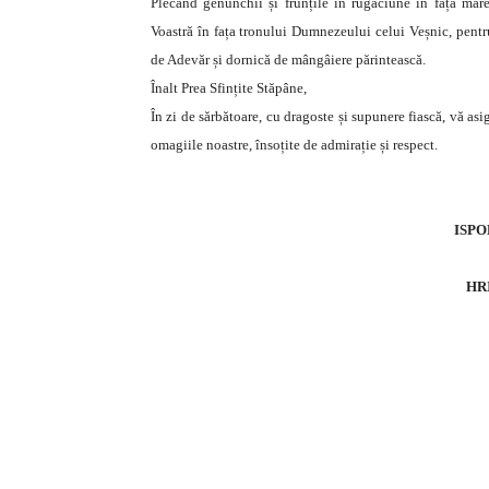
Plecând genunchii și frunțile în rugăciune în fața mare
Voastră în fața tronului Dumnezeului celui Veșnic, pentr
de Adevăr și dornică de mângâiere părintească.
Înalt Prea Sfințite Stăpâne,
În zi de sărbătoare, cu dragoste și supunere fiască, vă a
omagiile noastre, însoțite de admirație și respect.
ISPO
HRI