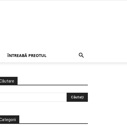
ÎNTREABĂ PREOTUL
Căutare
Categorii