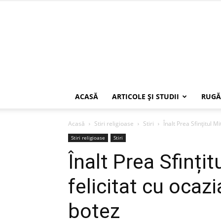
ACASĂ
ARTICOLE ŞI STUDII
RUGĂ
Acasă
Stiri religioase
Stiri
Înalt Prea Sfințitul M
Stiri religioase
Stiri
Înalt Prea Sfințit
felicitat cu ocazi
botez