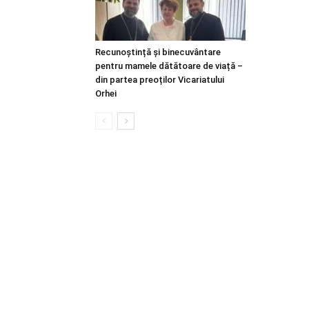
Recunoștință și binecuvântare
pentru mamele dătătoare de viață –
din partea preoților Vicariatului
Orhei