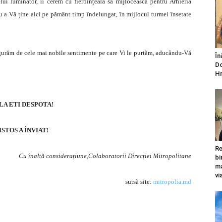
lui luminător, îi cerem cu fierbințeală să mijlocească pentru Arhieria
u a Vă ține aici pe pământ timp îndelungat, în mijlocul turmei însetate
sigurăm de cele mai nobile sentimente pe care Vi le purtăm, aducându-Vă
În
Do
Hr
LA ETI DESPOTA!
STOS A ÎNVIAT!
Re
Cu înaltă considerațiune,Colaboratorii Direcției Mitropolitane
bi
ma
vi
sursă site:
mitropolia.md