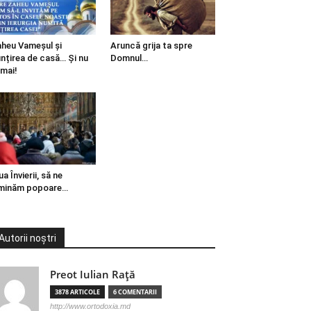
heu Vameșul și
Aruncă grija ta spre
ințirea de casă… Și nu
Domnul…
mai!
ua Învierii, să ne
minăm popoare…
Autorii noștri
Preot Iulian Raţă
3878 ARTICOLE
6 COMENTARII
http://www.ortodoxia.md