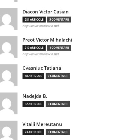
Diacon Victor Casian
581 ARTICOLE
5 COMENTARII
http://www.ortodoxia.md
Preot Victor Mihalachi
210 ARTICOLE
1 COMENTARII
http://www.ortodoxia.md
Cvasniuc Tatiana
88 ARTICOLE
0 COMENTARII
Nadejda B.
32 ARTICOLE
0 COMENTARII
Vitalii Mereutanu
23 ARTICOLE
0 COMENTARII