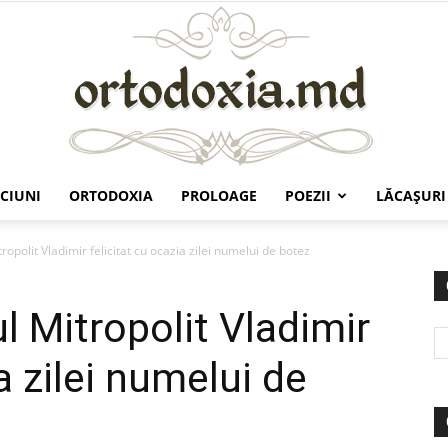
CIUNI
ORTODOXIA
PROLOAGE
POEZII
LĂCAŞURI
Ortodoxia.md
itropolit Vladimir felicitat cu ocazia zilei numelui de botez
ul Mitropolit Vladimir
a zilei numelui de