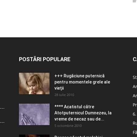
POSTĂRI POPULARE
C
+++ Rugăciune puternică
St
pentru momentele grele ale
Ar
vieţii
28 iulie 2010
Ar
Pr
**** Acatistul către
Atotputernicul Dumnezeu, la
6.
vreme de necaz sau de...
R
5 octombrie 2010
Fă