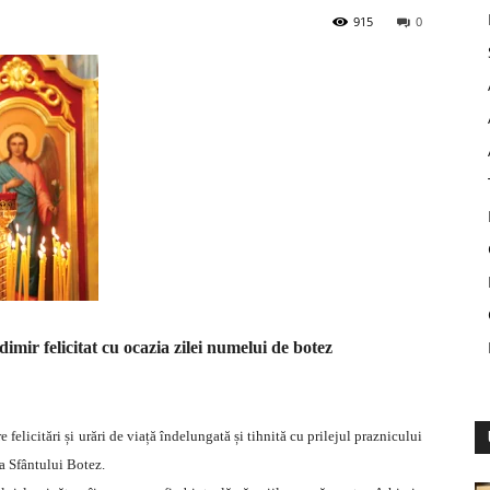
915
0
dimir felicitat cu ocazia zilei numelui de botez
felicitări și urări de viață îndelungată și tihnită cu prilejul praznicului
na Sfântului Botez.