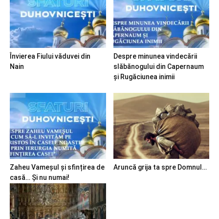
Învierea Fiului văduvei din
Despre minunea vindecării
Nain
slăbănogului din Capernaum
și Rugăciunea inimii
Zaheu Vameșul și sfințirea de
Aruncă grija ta spre Domnul…
casă… Și nu numai!