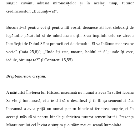
singur cuvânt, adresat mironosițelor și în același timp, tuturor
credincioșilor: „Bucurați-vă!”.
Bucurați-vă pentru voi și pentru fiii voștri, deoarece ați fost sloboziți de
legăturile păcatului și de minciuna morții. S-au împlinit cele ce ziceau
însuflețiți de Duhul Sfânt prorocii cei de demult: „El va înlătura moartea pe
vecie” (Isaia 25,8)”; „Unde îți este, moarte, boldul tău?”; unde îți este,
iadule, biruința ta?” (I Corinteni 15,55).
Drept-măritori creștini,
A mărturisi Învierea lui Hristos, înseamnă nu numai a avea în suflet icoana
Sa vie și luminoasă, ci a te sili să o descifrezi și în ființa semenului tău.
înseamnă a avea grijă nu numai pentru binele și fericirea proprie, ci în
aceeași măsură și pentru binele și fericirea tuturor semenilor tăi. Prezența
Mântuitorului cel Înviat o simțim și o trăim mai cu seamă întreolaltă.