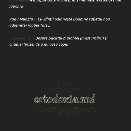
A început construcţia primei mănăstiri ortodoxe din
gheorghe
la
Japonia
Radu Mungiu
Cu Sfinții odihnește Doamne sufletul nou
la
adormitei roabei Tale…
Despre păcatul malahiei (masturbării) şi
Crina Marina
la
onaniei (pazei de a nu avea copii)