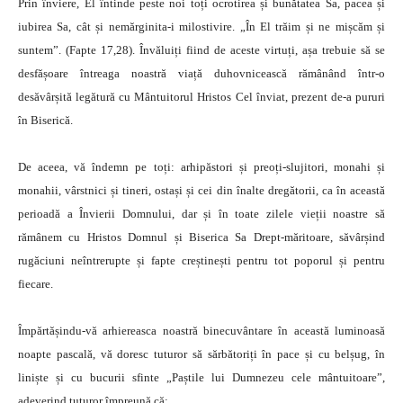
Prin înviere, El întinde peste noi toți ocrotirea și bunătatea Sa, pacea și
iubirea Sa, cât și nemărginita-i milostivire. „În El trăim și ne mișcăm și
suntem”. (Fapte 17,28). Învăluiți fiind de aceste virtuți, așa trebuie să se
desfășoare întreaga noastră viață duhovnicească rămânând într-o
desăvârșită legătură cu Mântuitorul Hristos Cel înviat, prezent de-a pururi
în Biserică.
De aceea, vă îndemn pe toți: arhipăstori și preoți-slujitori, monahi și
monahii, vârstnici și tineri, ostași și cei din înalte dregătorii, ca în această
perioadă a Învierii Domnului, dar și în toate zilele vieții noastre să
rămânem cu Hristos Domnul și Biserica Sa Drept-măritoare, săvârșind
rugăciuni neîntrerupte și fapte creștinești pentru tot poporul și pentru
fiecare.
Împărtășindu-vă arhiereasca noastră binecuvântare în această luminoasă
noapte pascală, vă doresc tuturor să sărbătoriți în pace și cu belșug, în
liniște și cu bucurii sfinte „Paștile lui Dumnezeu cele mântuitoare”,
adeverind tuturor împreună că: