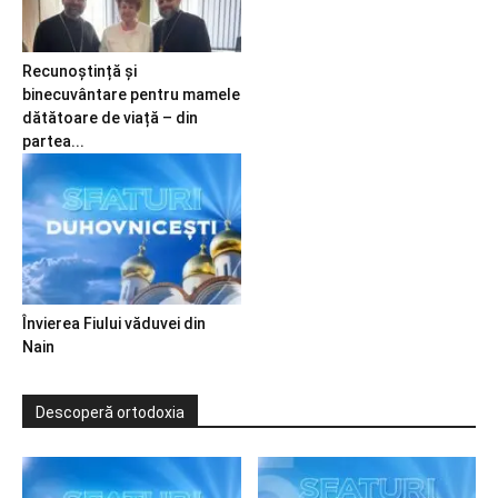
Recunoștință și
binecuvântare pentru mamele
dătătoare de viață – din
partea...
Învierea Fiului văduvei din
Nain
Descoperă ortodoxia