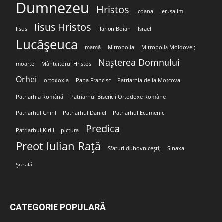
Dumnezeu
Hristos
Icoana
Ierusalim
Iisus Hristos
Iisus
Ilarion Boian
Israel
Lucășeuca
mamă
Mitropolia
Mitropolia Moldovei;
Nașterea Domnului
moarte
Mântuitorul Hristos
Orhei
ortodoxia
Papa Francisc
Patriarhia de la Moscova
Patriarhia Română
Patriarhul Bisericii Ortodoxe Române
Patriarhul Chiril
Patriarhul Daniel
Patriarhul Ecumenic
Predica
Patriarhul Kirill
pictura
Preot Iulian Rață
Sfaturi duhovnicești;
Sinaxa
Școală
CATEGORIE POPULARĂ