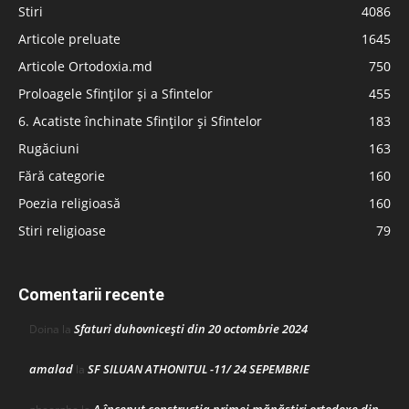
Stiri
4086
Articole preluate
1645
Articole Ortodoxia.md
750
Proloagele Sfinților și a Sfintelor
455
6. Acatiste închinate Sfinților și Sfintelor
183
Rugăciuni
163
Fără categorie
160
Poezia religioasă
160
Stiri religioase
79
Comentarii recente
Sfaturi duhovnicești din 20 octombrie 2024
Doina
la
amalad
SF SILUAN ATHONITUL -11/ 24 SEPEMBRIE
la