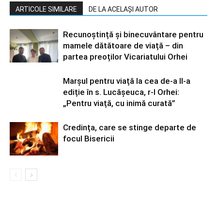
ARTICOLE SIMILARE
DE LA ACELAȘI AUTOR
Recunoștință și binecuvântare pentru
mamele dătătoare de viață – din
partea preoților Vicariatului Orhei
Marșul pentru viață la cea de-a II-a
ediție în s. Lucășeuca, r-l Orhei:
„Pentru viață, cu inimă curată”
Credința, care se stinge departe de
focul Bisericii