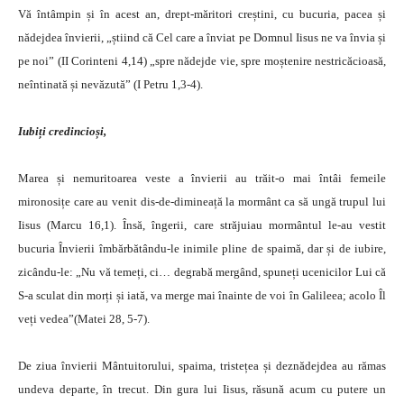
Vă întâmpin și în acest an, drept-măritori creștini, cu bucuria, pacea și
nădejdea învierii, „știind că Cel care a înviat pe Domnul Iisus ne va învia și
pe noi” (II Corinteni 4,14) „spre nădejde vie, spre moștenire nestricăcioasă,
neîntinată și nevăzută” (I Petru 1,3-4).
Iubiți credincioși,
Marea și nemuritoarea veste a învierii au trăit-o mai întâi femeile
mironosițe care au venit dis-de-dimineață la mormânt ca să ungă trupul lui
Iisus (Marcu 16,1). Însă, îngerii, care străjuiau mormântul le-au vestit
bucuria Învierii îmbărbătându-le inimile pline de spaimă, dar și de iubire,
zicându-le: „Nu vă temeți, ci… degrabă mergând, spuneți ucenicilor Lui că
S-a sculat din morți și iată, va merge mai înainte de voi în Galileea; acolo Îl
veți vedea”(Matei 28, 5-7).
De ziua învierii Mântuitorului, spaima, tristețea și deznădejdea au rămas
undeva departe, în trecut. Din gura lui Iisus, răsună acum cu putere un