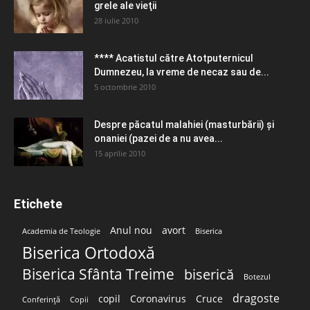
grele ale vieţii
28 iulie 2010
**** Acatistul către Atotputernicul
Dumnezeu, la vreme de necaz sau de...
5 octombrie 2010
Despre păcatul malahiei (masturbării) şi
onaniei (pazei de a nu avea...
15 aprilie 2010
Etichete
Anul nou
avort
Academia de Teologie
Biserica
Biserica Ortodoxă
Biserica Sfânta Treime
biserică
Botezul
dragoste
copil
Coronavirus
Cruce
Conferință
Copii