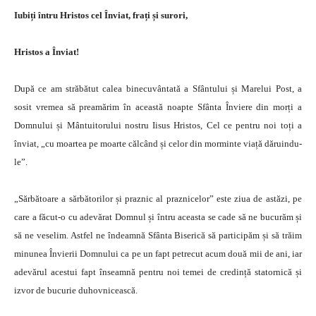
Iubiți întru Hristos cel Înviat, frați și surori,
Hristos a Înviat!
După ce am străbătut calea binecuvântată a Sfântului și Marelui Post, a
sosit vremea să preamărim în această noapte Sfânta Înviere din morți a
Domnului și Mântuitorului nostru Iisus Hristos, Cel ce pentru noi toți a
înviat, „cu moartea pe moarte călcând și celor din morminte viață dăruindu-
le”.
„Sărbătoare a sărbătorilor și praznic al praznicelor” este ziua de astăzi, pe
care a făcut-o cu adevărat Domnul și întru aceasta se cade să ne bucurăm și
să ne veselim. Astfel ne îndeamnă Sfânta Biserică să participăm și să trăim
minunea Învierii Domnului ca pe un fapt petrecut acum două mii de ani, iar
adevărul acestui fapt înseamnă pentru noi temei de credință statornică și
izvor de bucurie duhovnicească.