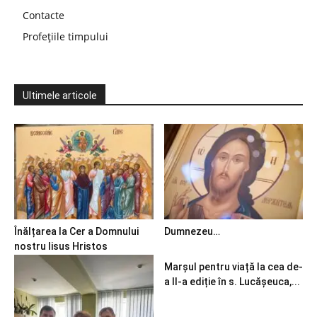
Contacte
Profețiile timpului
Ultimele articole
Înălțarea la Cer a Domnului
Dumnezeu…
nostru Iisus Hristos
Marșul pentru viață la cea de-
a II-a ediție în s. Lucășeuca,...