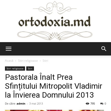
Ortodoxia.md
Acasă
Stiri religioase
Stiri
Stiri religioase
Stiri
Pastorala Înalt Prea
Sfințitului Mitropolit Vladimir
la Învierea Domnului 2013
De către
admin
-
3 mai 2013
795
0