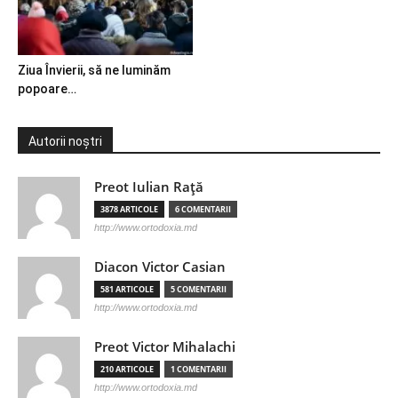
Ziua Învierii, să ne luminăm
popoare…
Autorii noștri
Preot Iulian Raţă
3878 ARTICOLE
6 COMENTARII
http://www.ortodoxia.md
Diacon Victor Casian
581 ARTICOLE
5 COMENTARII
http://www.ortodoxia.md
Preot Victor Mihalachi
210 ARTICOLE
1 COMENTARII
http://www.ortodoxia.md