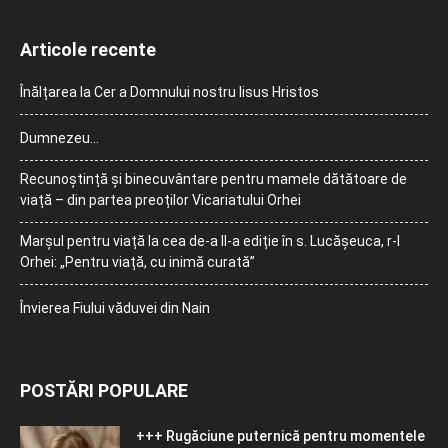
Articole recente
Înălțarea la Cer a Domnului nostru Iisus Hristos
Dumnezeu…
Recunoștință și binecuvântare pentru mamele dătătoare de
viață – din partea preoților Vicariatului Orhei
Marșul pentru viață la cea de-a II-a ediție în s. Lucășeuca, r-l
Orhei: „Pentru viață, cu inimă curată”
Învierea Fiului văduvei din Nain
POSTĂRI POPULARE
+++ Rugăciune puternică pentru momentele