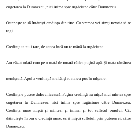
cugetarea la Dumnezeu, nici inima spre rugăciune către Dumnezeu.
Osteneşte-te să întăreşti credinţa din tine. Cu vremea vei simţi nevoia să te
rogi.
Credinţa ta nu-i tare, de aceea încă nu te mână la rugăciune.
Am văzut odată cum pe o roată de moară cădea puţină apă. Şi roata rămânea
nemişcată. Apoi a venit apă multă, şi roata s-a pus în mişcare.
Credinţa e putere duhovnicească. Puţina credinţă nu mişcă nici mintea spre
cugetarea la Dumnezeu, nici inima spre rugăciune către Dumnezeu.
Credinţa mare mişcă şi mintea, şi inima, şi tot sufletul omului. Cât
dăinuieşte în om o credinţă mare, ea îi mişcă sufletul, prin puterea ei, către
Dumnezeu.