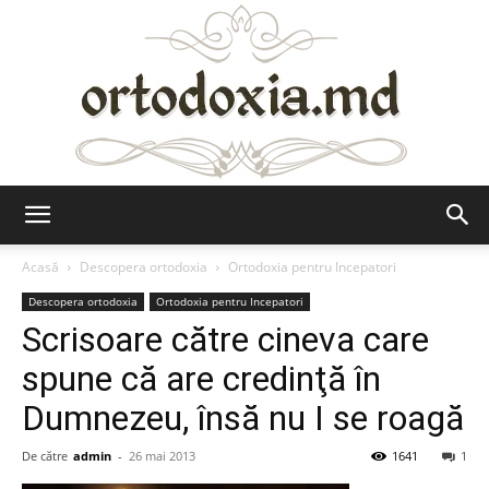
Ortodoxia.md
Acasă
Descopera ortodoxia
Ortodoxia pentru Incepatori
Descopera ortodoxia
Ortodoxia pentru Incepatori
Scrisoare către cineva care
spune că are credinţă în
Dumnezeu, însă nu I se roagă
De către
admin
-
26 mai 2013
1641
1