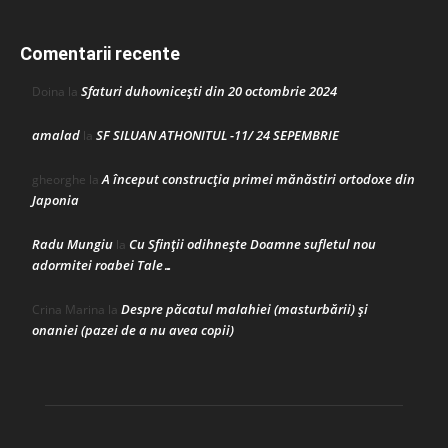
Comentarii recente
Sfaturi duhovnicești din 20 octombrie 2024
Doina
la
amalad
SF SILUAN ATHONITUL -11/ 24 SEPEMBRIE
la
A început construcţia primei mănăstiri ortodoxe din
gheorghe
la
Japonia
Radu Mungiu
Cu Sfinții odihnește Doamne sufletul nou
la
adormitei roabei Tale…
Despre păcatul malahiei (masturbării) şi
Crina Marina
la
onaniei (pazei de a nu avea copii)