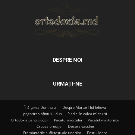
DESPRE NOI
URMAȚI-NE
Înălțarea Domnului
Despre Martorii lui Iehova
pogorirea-sfintului-duh
Piedici în calea mîntuirii
Ortodoxia pentru copii
Păcatul avortului
Păcatul vrăjitoriilor
Crucea preoției
Despre vaccine
Frământările sufletești ale tinerilor
Postul Mare