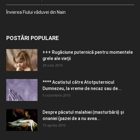
Învierea Fiului văduvei din Nain
POSTĂRI POPULARE
+++ Rugăciune puternică pentru momentele
grele ale vieţii
28 iulie 2010
**** Acatistul către Atotputernicul
Dumnezeu, la vreme de necaz sau de...
5 octombrie 2010
Despre păcatul malahiei (masturbării) şi
onaniei (pazei de a nu avea...
15 aprilie 2010