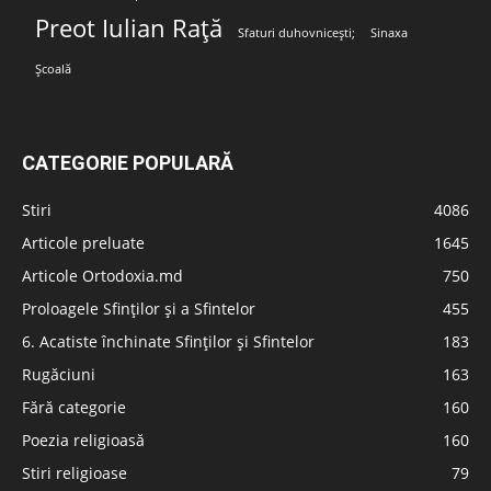
Preot Iulian Rață
Sfaturi duhovnicești;
Sinaxa
Școală
CATEGORIE POPULARĂ
Stiri
4086
Articole preluate
1645
Articole Ortodoxia.md
750
Proloagele Sfinților și a Sfintelor
455
6. Acatiste închinate Sfinților și Sfintelor
183
Rugăciuni
163
Fără categorie
160
Poezia religioasă
160
Stiri religioase
79