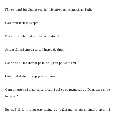
Păi, se roagă lui Dumnezeu. Iar mie mi-e ruşine, aşa că am ieşit.
Călătorul tăcu şi aşteptă.
Pe cine aştepţi? – îl întrebă muncitorul.
Aştept să iasă cineva ca să-l întreb de drum.
Dar de ce nu mă întrebi pe mine? Şi eu pot să-ţi arăt.
Călătorul dădu din cap şi îi răspunse:
Cum ar putea să arate calea dreaptă cel ce se ruşinează de Dumnezeu şi de
fraţii săi?
Eu cred că la tine nu este ruşine de rugăciune, ci pur şi simplu credinţă