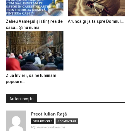
Zaheu Vameșul și sfințirea de
Aruncă grija ta spre Domnul…
casă… Și nu numai!
Ziua Învierii, să ne luminăm
popoare…
Autorii noștri
Preot Iulian Raţă
3878 ARTICOLE
6 COMENTARII
http://www.ortodoxia.md