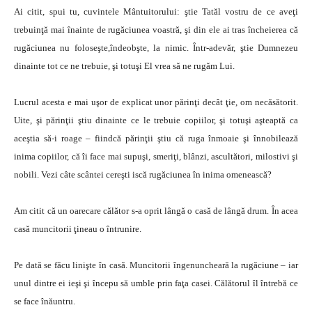
Ai citit, spui tu, cuvintele Mântuitorului: ştie Tatăl vostru de ce aveţi
trebuinţă mai înainte de rugăciunea voastră, şi din ele ai tras încheierea că
rugăciunea nu foloseşte,îndeobşte, la nimic. Într-adevăr, ştie Dumnezeu
dinainte tot ce ne trebuie, şi totuşi El vrea să ne rugăm Lui.
Lucrul acesta e mai uşor de explicat unor părinţi decât ţie, om necăsătorit.
Uite, şi părinţii ştiu dinainte ce le trebuie copiilor, şi totuşi aşteaptă ca
aceştia să-i roage – fiindcă părinţii ştiu că ruga înmoaie şi înnobilează
inima copiilor, că îi face mai supuşi, smeriţi, blânzi, ascultători, milostivi şi
nobili. Vezi câte scântei cereşti iscă rugăciunea în inima omenească?
Am citit că un oarecare călător s-a oprit lângă o casă de lângă drum. În acea
casă muncitorii ţineau o întrunire.
Pe dată se făcu linişte în casă. Muncitorii îngenuncheară la rugăciune – iar
unul dintre ei ieşi şi începu să umble prin faţa casei. Călătorul îl întrebă ce
se face înăuntru.