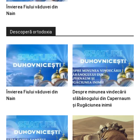
Învierea Fiului văduvei din
Nain
Descoperă ortodoxia
Învierea Fiului văduvei din
Despre minunea vindecării
Nain
slăbănogului din Capernaum
și Rugăciunea inimii