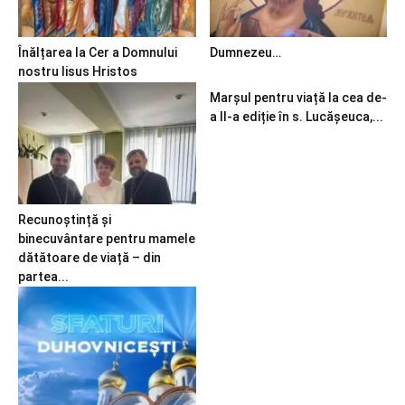
Înălțarea la Cer a Domnului
Dumnezeu…
nostru Iisus Hristos
Marșul pentru viață la cea de-
a II-a ediție în s. Lucășeuca,...
Recunoștință și
binecuvântare pentru mamele
dătătoare de viață – din
partea...