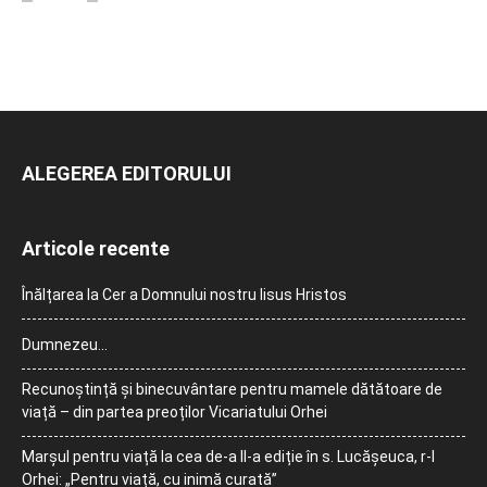
ALEGEREA EDITORULUI
Articole recente
Înălțarea la Cer a Domnului nostru Iisus Hristos
Dumnezeu…
Recunoștință și binecuvântare pentru mamele dătătoare de
viață – din partea preoților Vicariatului Orhei
Marșul pentru viață la cea de-a II-a ediție în s. Lucășeuca, r-l
Orhei: „Pentru viață, cu inimă curată”