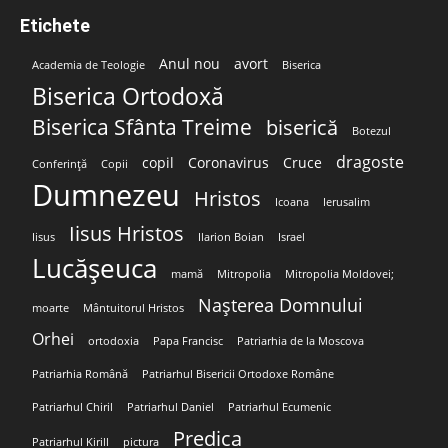
Etichete
Anul nou
avort
Academia de Teologie
Biserica
Biserica Ortodoxă
Biserica Sfânta Treime
biserică
Botezul
dragoste
copil
Coronavirus
Cruce
Conferință
Copii
Dumnezeu
Hristos
Icoana
Ierusalim
Iisus Hristos
Iisus
Ilarion Boian
Israel
Lucășeuca
mamă
Mitropolia
Mitropolia Moldovei;
Nașterea Domnului
moarte
Mântuitorul Hristos
Orhei
ortodoxia
Papa Francisc
Patriarhia de la Moscova
Patriarhia Română
Patriarhul Bisericii Ortodoxe Române
Patriarhul Chiril
Patriarhul Daniel
Patriarhul Ecumenic
Predica
Patriarhul Kirill
pictura