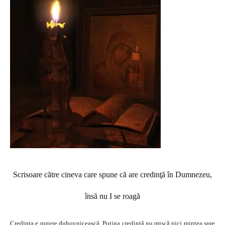
Scrisoare către cineva care spune că are credinţă în Dumnezeu,
însă nu I se roagă
Credinţa e putere duhovnicească. Puţina credinţă nu mişcă nici mintea spre