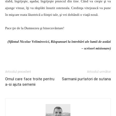
slabă, îngrijeşte, aşadar, îngrijeşte pruncul din tine. Când va creşte şi va
ajunge viteaz, îţi va răsplăti însutit osteneala. Credinţa vitejească va pune
în mişcare roata lăuntrică a fiinţei tale, şi vei dobândi o viaţă nouă.
Pace ţie de la Dumnezeu şi binecuvântare!
(Sfântul Nicolae Velimirovici, Răspunsuri la întrebări ale lumii de astăzi
– scrisori misionare)
Articolul precedent
Articolul următor
Omul care face troite pentru
Sarmanii purtatori de sutana
a-si ajuta semenii