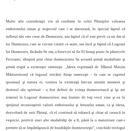
Multe alte consideraţii vin să confirme în ochii Părinţilor valoarea
embrionului uman şi respectul care i se datorează, în special faptul că
sufletul său este creat de Dumnezeu, sau faptul că el este privit ca un dar al
lui Dumnezeu, care se cuvine cinstit ca atare, sau încă şi faptul că Logosul
lui Dumnezeu, făcându-Se om, a binevoit să fie El însuşi prunc în pântecele
Fecioarei, sfinţind prin chiar dumnezeirea Sa această primă modalitate şi
primă etapă a existenţei omeneşti. „Ideea exprimată de Sfântul Maxim
Mărturisitorul că logosul oricărei fiinţe omeneşti – în care se cuprind
ipostasul şi natura ei, venirea la existenţă într-un anumit moment şi
destinul său spiritual – a fost definit de voinţa dumnezeiască şi îşi are
temeiul în Logosul dumnezeiesc mai înainte de toţi vecii vine şi ea în
sprijinul recunoaşterii valorii embrionului şi fetusului uman, ca şi ideea,
dezvoltată de unii Părinţi, că el continuă să trăiască şi chiar să crească în
veşnicie, potrivit unei alte modalităţi de a fi, până la o maturizare care-i
permite să se împărtăşească de bunătăţile dumnezeieşti“, conchide teologul