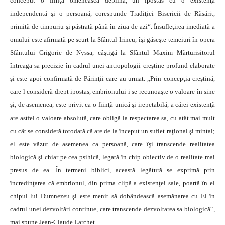
conceput o fiinţă omenească deplină, un ipostas cu o existenţă
independentă şi o persoană, corespunde Tradiţiei Bisericii de Răsărit,
primită de timpuriu şi păstrată până în ziua de azi“. Însufleţirea imediată a
omului este afirmată pe scurt la Sfântul Irineu, îşi găseşte temeiuri în opera
Sfântului Grigorie de Nyssa, câştigă la Sfântul Maxim Mărturisitorul
întreaga sa precizie în cadrul unei antropologii creştine profund elaborate
şi este apoi confirmată de Părinţii care au urmat. „Prin concepţia creştină,
care-l consideră drept ipostas, embrionului i se recunoaşte o valoare în sine
şi, de asemenea, este privit ca o fiinţă unică şi irepetabilă, a cărei existenţă
are astfel o valoare absolută, care obligă la respectarea sa, cu atât mai mult
cu cât se consideră totodată că are de la început un suflet raţional şi mintal;
el este văzut de asemenea ca persoană, care îşi transcende realitatea
biologică şi chiar pe cea psihică, legată în chip obiectiv de o realitate mai
presus de ea. În termeni biblici, această legătură se exprimă prin
încredinţarea că embrionul, din prima clipă a existenţei sale, poartă în el
chipul lui Dumnezeu şi este menit să dobândească asemănarea cu El în
cadrul unei dezvoltări continue, care transcende dezvoltarea sa biologică“,
mai spune Jean-Claude Larchet.