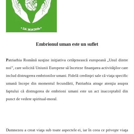
Embrionul uman este un suflet
P
atriarhia Română susţine iniţiativa cetăţenească europeană „Unul dintre
noi“, care solicită Uniunii Europene să înceteze finanţarea activităţilor care
includ distrugerea embrionilor umani. Fidelă credinţei sale că viaţa specific
umană începe din momentul fecundării, Patriarhia atrage atenţia asupra
faptului că distrugerea de embrioni umani este un act inacceptabil din
punct de vedere spiritual-moral.
Dumnezeu a creat viaţa sub toate aspectele ei, iar în ceea ce priveşte viaţa