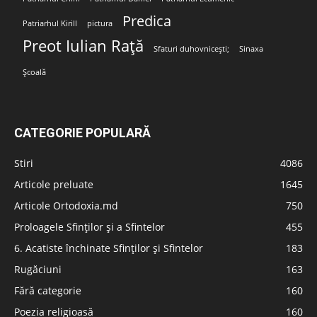
Predica
Patriarhul Kirill
pictura
Preot Iulian Rață
Sfaturi duhovnicești;
Sinaxa
Școală
CATEGORIE POPULARĂ
Stiri
4086
Articole preluate
1645
Articole Ortodoxia.md
750
Proloagele Sfinților și a Sfintelor
455
6. Acatiste închinate Sfinților și Sfintelor
183
Rugăciuni
163
Fără categorie
160
Poezia religioasă
160