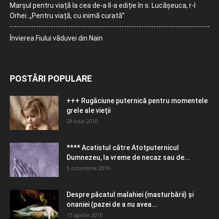
Marșul pentru viață la cea de-a II-a ediție în s. Lucășeuca, r-l
Orhei: „Pentru viață, cu inimă curată”
Învierea Fiului văduvei din Nain
POSTĂRI POPULARE
+++ Rugăciune puternică pentru momentele
grele ale vieţii
28 iulie 2010
**** Acatistul către Atotputernicul
Dumnezeu, la vreme de necaz sau de...
5 octombrie 2010
Despre păcatul malahiei (masturbării) şi
onaniei (pazei de a nu avea...
15 aprilie 2010