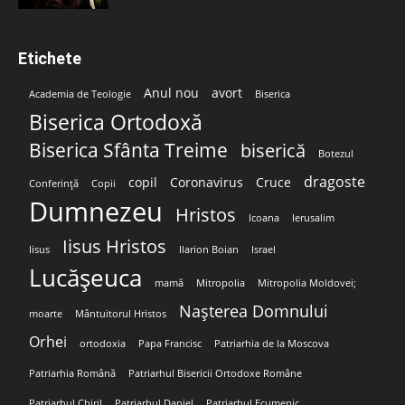
Etichete
Anul nou
avort
Academia de Teologie
Biserica
Biserica Ortodoxă
Biserica Sfânta Treime
biserică
Botezul
dragoste
copil
Coronavirus
Cruce
Conferință
Copii
Dumnezeu
Hristos
Icoana
Ierusalim
Iisus Hristos
Iisus
Ilarion Boian
Israel
Lucășeuca
mamă
Mitropolia
Mitropolia Moldovei;
Nașterea Domnului
moarte
Mântuitorul Hristos
Orhei
ortodoxia
Papa Francisc
Patriarhia de la Moscova
Patriarhia Română
Patriarhul Bisericii Ortodoxe Române
Patriarhul Chiril
Patriarhul Daniel
Patriarhul Ecumenic