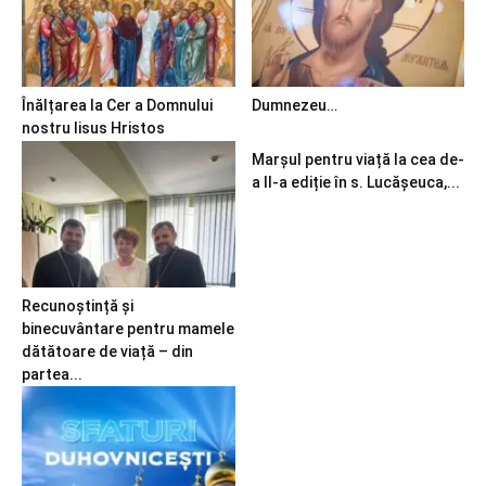
Înălțarea la Cer a Domnului
Dumnezeu…
nostru Iisus Hristos
Marșul pentru viață la cea de-
a II-a ediție în s. Lucășeuca,...
Recunoștință și
binecuvântare pentru mamele
dătătoare de viață – din
partea...