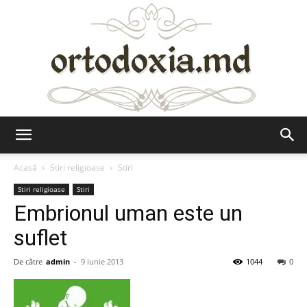
Ortodoxia.md
Acasă
Stiri religioase
Stiri
Stiri religioase
Stiri
Embrionul uman este un
suflet
De către
admin
-
9 iunie 2013
1044
0