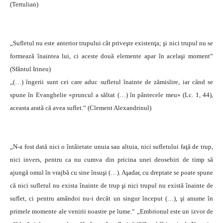
(Tertulian)
„Sufletul nu este anterior trupului cât priveşte existenţa; şi nici trupul nu se
formează înaintea lui, ci aceste două elemente apar în acelaşi moment“
(Sfântul Irineu)
„(…) îngerii sunt cei care aduc sufletul înainte de zămislire, iar când se
spune în Evanghelie «pruncul a săltat (…) în pântecele meu» (Lc. 1, 44),
aceasta arată că avea suflet.“ (Clement Alexandrinul)
„N-a fost dată nici o întâietate unuia sau altuia, nici sufletului faţă de trup,
nici invers, pentru ca nu cumva din pricina unei deosebiri de timp să
ajungă omul în vrajbă cu sine însuşi (…). Aşadar, cu dreptate se poate spune
că nici sufletul nu exista înainte de trup şi nici trupul nu există înainte de
suflet, ci pentru amândoi nu-i decât un singur început (…), şi anume în
primele momente ale venirii noastre pe lume.“ „Embrionul este un izvor de