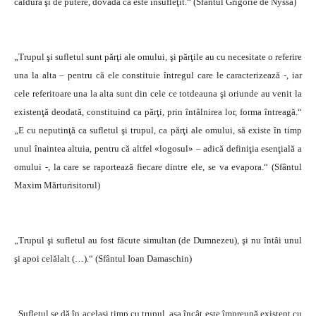
căldură şi de putere, dovadă că este însufleţit.“ (Sfântul Grigorie de Nyssa)
„Trupul şi sufletul sunt părţi ale omului, şi părţile au cu necesitate o referire
una la alta – pentru că ele constituie întregul care le caracterizează -, iar
cele referitoare una la alta sunt din cele ce totdeauna şi oriunde au venit la
existenţă deodată, constituind ca părţi, prin întâlnirea lor, forma întreagă.“
„E cu neputinţă ca sufletul şi trupul, ca părţi ale omului, să existe în timp
unul înaintea altuia, pentru că altfel «logosul» – adică definiţia esenţială a
omului -, la care se raportează fiecare dintre ele, se va evapora.“ (Sfântul
Maxim Mărturisitorul)
„Trupul şi sufletul au fost făcute simultan (de Dumnezeu), şi nu întâi unul
şi apoi celălalt (…).“ (Sfântul Ioan Damaschin)
„Sufletul se dă în acelaşi timp cu trupul, aşa încât este împreună existent cu