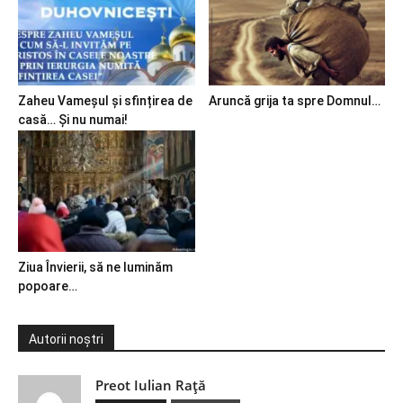
Zaheu Vameșul și sfințirea de
Aruncă grija ta spre Domnul…
casă… Și nu numai!
Ziua Învierii, să ne luminăm
popoare…
Autorii noștri
Preot Iulian Raţă