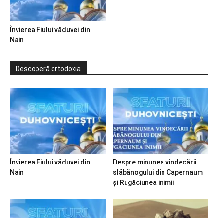
Învierea Fiului văduvei din
Nain
Descoperă ortodoxia
Învierea Fiului văduvei din
Despre minunea vindecării
Nain
slăbănogului din Capernaum
și Rugăciunea inimii