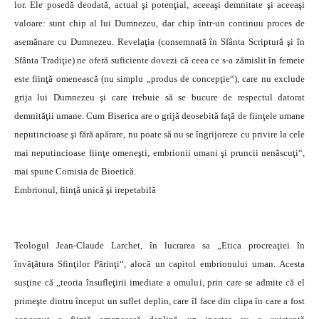
lor. Ele posedă deodată, actual şi potenţial, aceeaşi demnitate şi aceeaşi
valoare: sunt chip al lui Dumnezeu, dar chip într-un continuu proces de
asemănare cu Dumnezeu. Revelaţia (consemnată în Sfânta Scriptură şi în
Sfânta Tradiţie) ne oferă suficiente dovezi că ceea ce s-a zămislit în femeie
este fiinţă omenească (nu simplu „produs de concepţie“), care nu exclude
grija lui Dumnezeu şi care trebuie să se bucure de respectul datorat
demnităţii umane. Cum Biserica are o grijă deosebită faţă de fiinţele umane
neputincioase şi fără apărare, nu poate să nu se îngrijoreze cu privire la cele
mai neputincioase fiinţe omeneşti, embrionii umani şi pruncii nenăscuţi“,
mai spune Comisia de Bioetică.
Embrionul, fiinţă unică şi irepetabilă
Teologul Jean-Claude Larchet, în lucrarea sa „Etica procreaţiei în
învăţătura Sfinţilor Părinţi“, alocă un capitol embrionului uman. Acesta
susţine că „teoria însufleţirii imediate a omului, prin care se admite că el
primeşte dintru început un suflet deplin, care îl face din clipa în care a fost