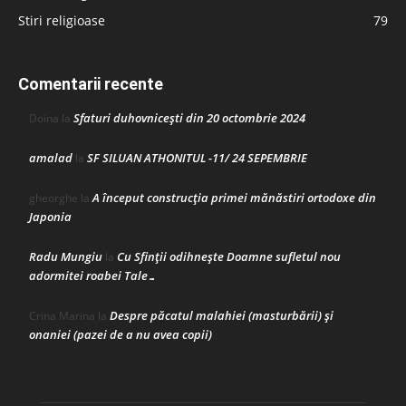
Stiri religioase
79
Comentarii recente
Sfaturi duhovnicești din 20 octombrie 2024
Doina
la
amalad
SF SILUAN ATHONITUL -11/ 24 SEPEMBRIE
la
A început construcţia primei mănăstiri ortodoxe din
gheorghe
la
Japonia
Radu Mungiu
Cu Sfinții odihnește Doamne sufletul nou
la
adormitei roabei Tale…
Despre păcatul malahiei (masturbării) şi
Crina Marina
la
onaniei (pazei de a nu avea copii)