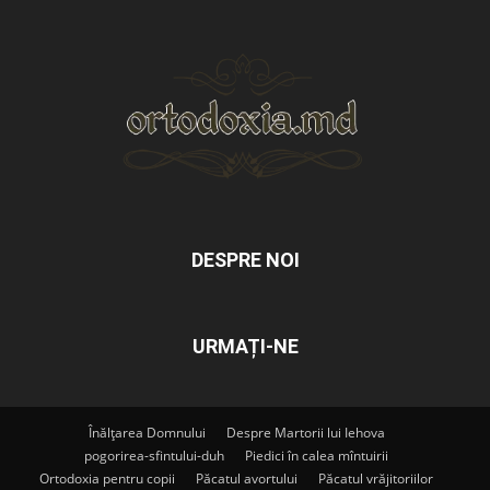
DESPRE NOI
URMAȚI-NE
Înălțarea Domnului
Despre Martorii lui Iehova
pogorirea-sfintului-duh
Piedici în calea mîntuirii
Ortodoxia pentru copii
Păcatul avortului
Păcatul vrăjitoriilor