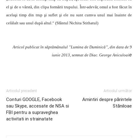
el şi de o vârstă, din clipa formării trupului. Într-adevăr, omul a fost făcut în
acelaşi timp din trup şi suflet şi ele nu sunt cumva unul mai înainte de
celălalt sau unul după altul.“ (Sfântul Nichita Stithatul)
Articol publicat în săptămânalul ”Lumina de Duminică”, din data de 9
e
iunie 2013, semnat de Diac. George Aniculoai
Articolul precedent
Articolul următor
Conturi GOOGLE, Facebook
Amintiri despre părintele
sau Skype, accesate de NSA si
Stăniloae
FBI pentru a supraveghea
activitati in strainatate