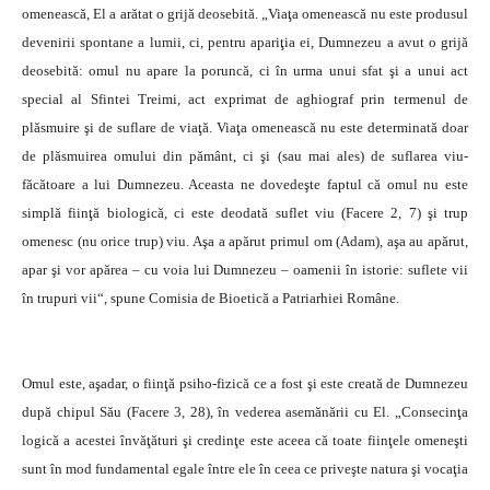
omenească, El a arătat o grijă deosebită. „Viaţa omenească nu este produsul
devenirii spontane a lumii, ci, pentru apariţia ei, Dumnezeu a avut o grijă
deosebită: omul nu apare la poruncă, ci în urma unui sfat şi a unui act
special al Sfintei Treimi, act exprimat de aghiograf prin termenul de
plăsmuire şi de suflare de viaţă. Viaţa omenească nu este determinată doar
de plăsmuirea omului din pământ, ci şi (sau mai ales) de suflarea viu-
făcătoare a lui Dumnezeu. Aceasta ne dovedeşte faptul că omul nu este
simplă fiinţă biologică, ci este deodată suflet viu (Facere 2, 7) şi trup
omenesc (nu orice trup) viu. Aşa a apărut primul om (Adam), aşa au apărut,
apar şi vor apărea – cu voia lui Dumnezeu – oamenii în istorie: suflete vii
în trupuri vii“, spune Comisia de Bioetică a Patriarhiei Române.
Omul este, aşadar, o fiinţă psiho-fizică ce a fost şi este creată de Dumnezeu
după chipul Său (Facere 3, 28), în vederea asemănării cu El. „Consecinţa
logică a acestei învăţături şi credinţe este aceea că toate fiinţele omeneşti
sunt în mod fundamental egale între ele în ceea ce priveşte natura şi vocaţia