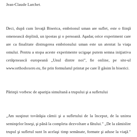
Jean-Claude Larchet.
Deci, după cum învaţă Biserica, embrionul uman are suflet, este o fiinţă
omenească deplină, un ipostas şi o persoană. Aşadar, orice experiment care
are ca finalitate distrugerea embrionului uman este un atentat la viaţa
omului. Pentru a stopa aceste experimente ucigaşe putem semna iniţiativa
cetăţenească europeană „Unul dintre noi“, fie online, pe site-ul
www.orthodoxero.eu, fie prin formularul printat pe care îl găsim în biserici.
Părinţii vorbesc de apariţia simultană a trupului şi a sufletului
„Am susţinut tovărăşia cărnii şi a sufletului de la început, de la unirea
seminţelor înseşi, şi până la completa dezvoltare a fătului.“ „De la zămislire
trupul şi sufletul sunt în acelaşi timp semănate, formate şi aduse la viaţă.“