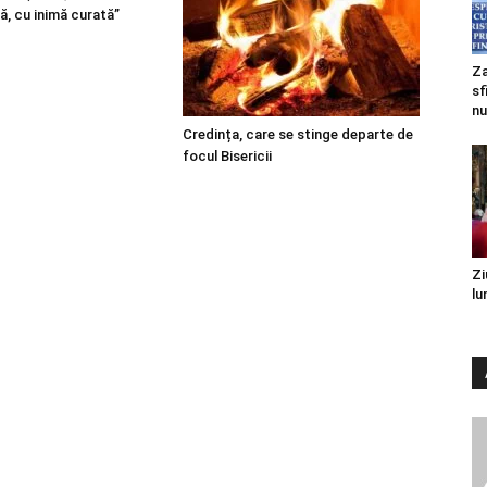
ă, cu inimă curată”
Za
sf
nu
Credința, care se stinge departe de
focul Bisericii
Zi
lu