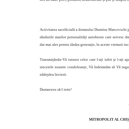
Activitatea sacrificială a domnului Dumitru Matcovschi pen
rândurile marilor personalități autohtone care servesc dr
dar mai ales pentru tânăra generație, în aceste vremuri inc
Transmițându-Vă tuturor celor care l-ați iubit și l-ați
sincerele noastre condoleanțe, Vă îndemnăm să Vă rugați 
nădejdea învierii.
Dumnezeu să-l ierte!
MITROPOLIT AL CHIȘ