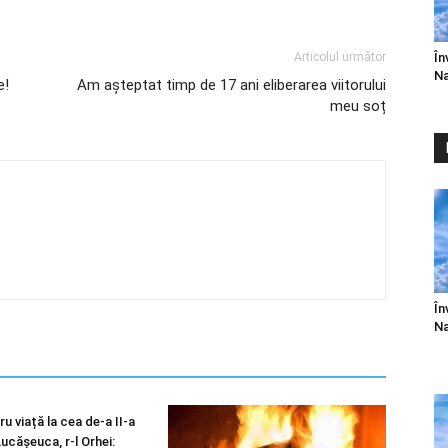
În
Articolul următor
Na
e!
Am așteptat timp de 17 ani eliberarea viitorului
meu soț
În
Na
u viață la cea de-a II-a
 Lucășeuca, r-l Orhei: