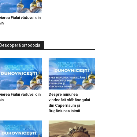
vierea Fiului văduvei din
in
Descoperă ortodoxia
vierea Fiului văduvei din
Despre minunea
in
vindecării slăbănogului
din Capernaum și
Rugăciunea inimii