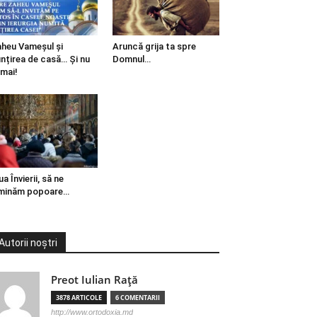
heu Vameșul și
Aruncă grija ta spre
ințirea de casă… Și nu
Domnul…
mai!
ua Învierii, să ne
minăm popoare…
Autorii noștri
Preot Iulian Raţă
3878 ARTICOLE
6 COMENTARII
http://www.ortodoxia.md