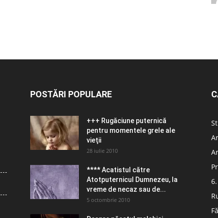
POSTĂRI POPULARE
C
+++ Rugăciune puternică
St
pentru momentele grele ale
Ar
vieţii
28 iulie 2010
Ar
Pr
**** Acatistul către
Atotputernicul Dumnezeu, la
6.
vreme de necaz sau de...
R
5 octombrie 2010
Fă