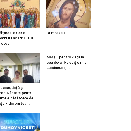
ălțarea la Cer a
Dumnezeu…
mnului nostru Iisus
istos
Marșul pentru viață la
cea de-a II-a ediție în s.
Lucășeuca,...
cunoștință și
necuvântare pentru
mele dătătoare de
ață – din partea...