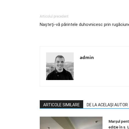
Articolul precedent
Naşteţi-vă părintele duhovnicesc prin rugăciun
admin
ARTICOLE SIMILARE
DE LA ACELAȘI AUTOR
Marșul pentr
ediție în s.