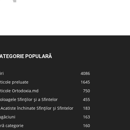
ATEGORIE POPULARĂ
iri
4086
ticole preluate
1645
ticole Ortodoxia.md
750
oloagele Sfinților și a Sfintelor
455
 Acatiste închinate Sfinților și Sfintelor
183
ugăciuni
163
ră categorie
160