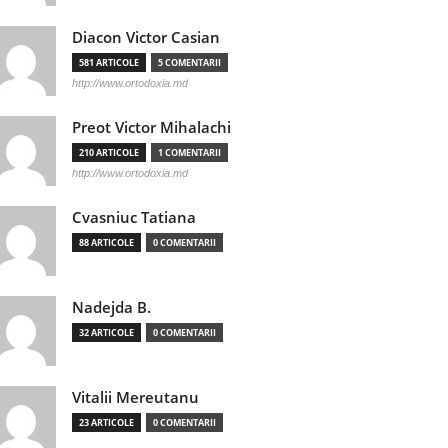
Diacon Victor Casian
581 ARTICOLE
5 COMENTARII
http://www.ortodoxia.md
Preot Victor Mihalachi
210 ARTICOLE
1 COMENTARII
http://www.ortodoxia.md
Cvasniuc Tatiana
88 ARTICOLE
0 COMENTARII
Nadejda B.
32 ARTICOLE
0 COMENTARII
Vitalii Mereutanu
23 ARTICOLE
0 COMENTARII