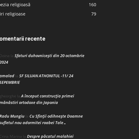
ezia religioasă
160
iri religioase
79
omentarii recente
Sfaturi duhovnicești din 20 octombrie
Doina
la
2024
amalad
SF SILUAN ATHONITUL -11/ 24
la
SEPEMBRIE
A început construcţia primei
gheorghe
la
mănăstiri ortodoxe din Japonia
Radu Mungiu
Cu Sfinții odihnește Doamne
la
sufletul nou adormitei roabei Tale…
Despre păcatul malahiei
Crina Marina
la