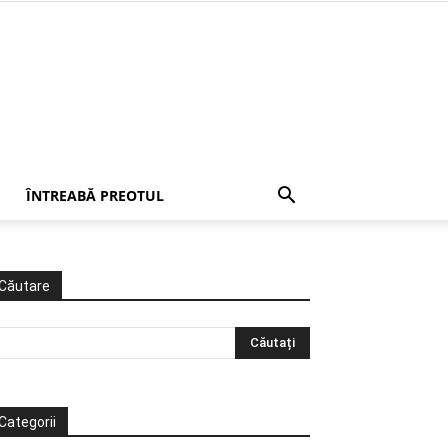
ÎNTREABĂ PREOTUL
Căutare
Categorii