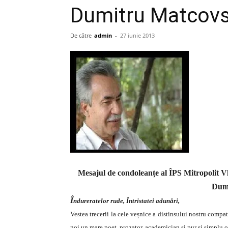
Dumitru Matcovs
De către
admin
-
27 iunie 2013
Mesajul de condoleanțe al ÎPS Mitropolit Vla
Dumi
Î
ndureratelor rude, Întristatei adunări,
Vestea trecerii la cele veșnice a distinsului nostru comp
noi un mare poet, prozator, academician și pur și simplu o