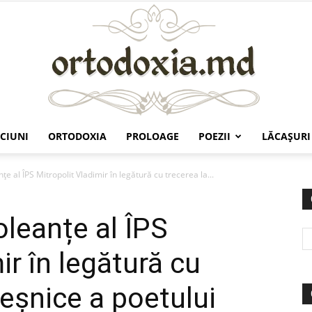
CIUNI
ORTODOXIA
PROLOAGE
POEZII
LĂCAŞURI
Ortodoxia.md
e al ÎPS Mitropolit Vladimir în legătură cu trecerea la...
leanțe al ÎPS
ir în legătură cu
veșnice a poetului