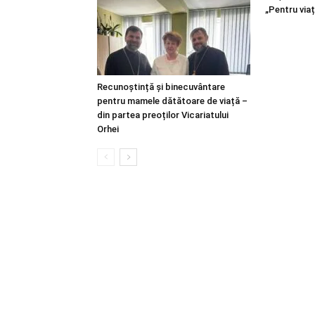
„Pentru viaț
Recunoștință și binecuvântare
pentru mamele dătătoare de viață –
din partea preoților Vicariatului
Orhei