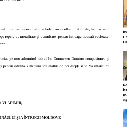
tru propășirea neamului și fortificarea culturii naționale, l-a înscris în
În
ept repere de moralitate și demnitate pentru întreaga noastră societate,
Do
Hr
erte.
 apreciat pe nou-adormitul rob al lui Dumnezeu Dumitru compasiunea și
pentru odihna sufletului său alături de cei drepți și să Vă întăriți cu
Re
bi
ma
vi
+ VLADIMIR,
INĂULUI ȘI A ÎNTREGII MOLDOVE