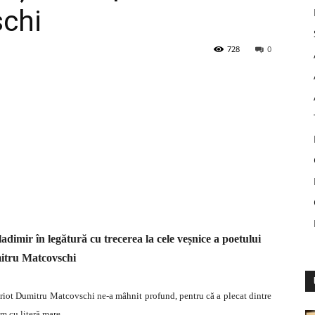
chi
728
0
dimir în legătură cu trecerea la cele veșnice a poetului
tru Matcovschi
atriot Dumitru Matcovschi ne-a mâhnit profund, pentru că a plecat dintre
m cu literă mare.