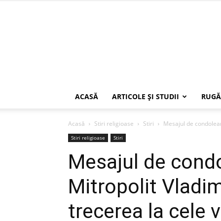
ACASĂ
ARTICOLE ŞI STUDII
RUGĂ
Acasă
Stiri religioase
Stiri
Mesajul de condoleanț
Stiri religioase
Stiri
Mesajul de condo
Mitropolit Vladim
trecerea la cele 