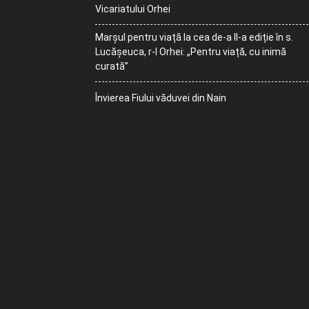
Vicariatului Orhei
Marșul pentru viață la cea de-a II-a ediție în s.
Lucășeuca, r-l Orhei: „Pentru viață, cu inimă
curată”
Învierea Fiului văduvei din Nain