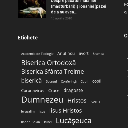
Despre păcatul malahiei
Po
(masturbării) şi onaniei (pazei
de a nu avea...
St
15 aprilie 2010
C
Etichete
Anul nou
avort
Academia de Teologie
Biserica
Biserica Ortodoxă
Biserica Sfânta Treime
biserică
copil
Botezul
Conferință
Copii
dragoste
Coronavirus
Cruce
Dumnezeu
Hristos
Icoana
Iisus Hristos
Ierusalim
Iisus
Lucășeuca
Ilarion Boian
Israel