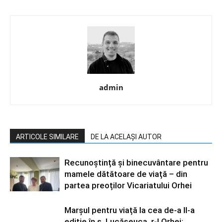
admin
ARTICOLE SIMILARE
DE LA ACELAȘI AUTOR
Recunoștință și binecuvântare pentru
mamele dătătoare de viață – din
partea preoților Vicariatului Orhei
Marșul pentru viață la cea de-a II-a
ediție în s. Lucășeuca, r-l Orhei: