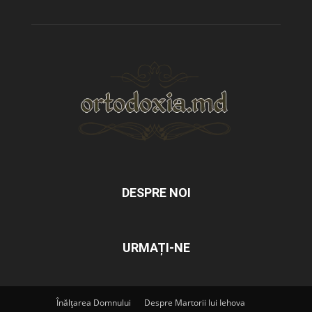
DESPRE NOI
URMAȚI-NE
Înălțarea Domnului
Despre Martorii lui Iehova