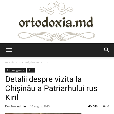
Ortodoxia.md
Acasă
Stiri religioase
Stiri
Stiri religioase
Stiri
Detalii despre vizita la
Chişinău a Patriarhului rus
Kiril
De către
admin
-
16 august 2013
746
0