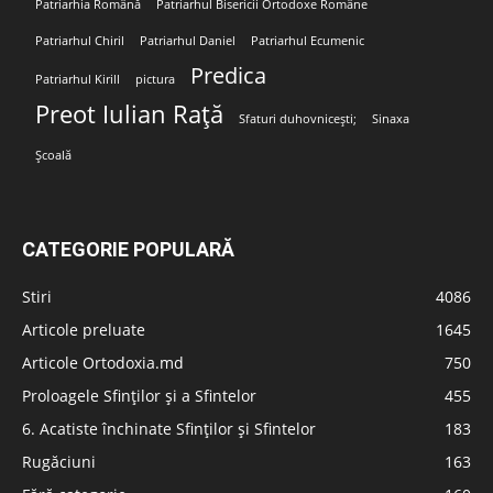
Patriarhia Română
Patriarhul Bisericii Ortodoxe Române
Patriarhul Chiril
Patriarhul Daniel
Patriarhul Ecumenic
Predica
Patriarhul Kirill
pictura
Preot Iulian Rață
Sfaturi duhovnicești;
Sinaxa
Școală
CATEGORIE POPULARĂ
Stiri
4086
Articole preluate
1645
Articole Ortodoxia.md
750
Proloagele Sfinților și a Sfintelor
455
6. Acatiste închinate Sfinților și Sfintelor
183
Rugăciuni
163