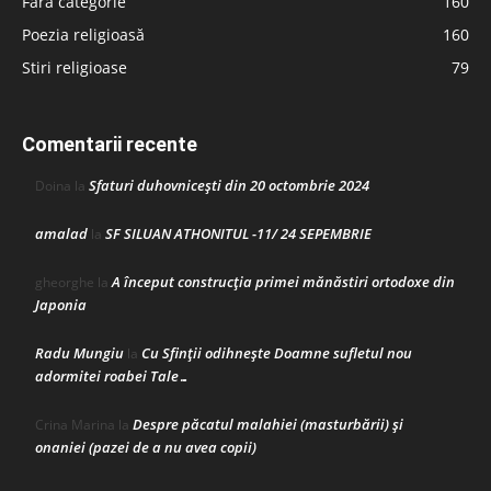
Fără categorie
160
Poezia religioasă
160
Stiri religioase
79
Comentarii recente
Sfaturi duhovnicești din 20 octombrie 2024
Doina
la
amalad
SF SILUAN ATHONITUL -11/ 24 SEPEMBRIE
la
A început construcţia primei mănăstiri ortodoxe din
gheorghe
la
Japonia
Radu Mungiu
Cu Sfinții odihnește Doamne sufletul nou
la
adormitei roabei Tale…
Despre păcatul malahiei (masturbării) şi
Crina Marina
la
onaniei (pazei de a nu avea copii)