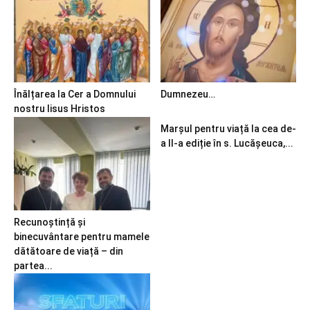
Înălțarea la Cer a Domnului
Dumnezeu…
nostru Iisus Hristos
Marșul pentru viață la cea de-
a II-a ediție în s. Lucășeuca,...
Recunoștință și
binecuvântare pentru mamele
dătătoare de viață – din
partea...