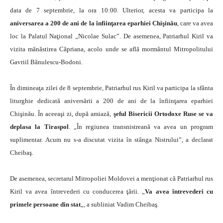
data de 7 septembrie, la ora 10:00. Ulterior, acesta va participa la
aniversarea a 200 de ani de la înfiinţarea eparhiei Chişinău
, care va avea
loc la Palatul Naţional „Nicolae Sulac”. De asemenea, Patriarhul Kiril va
vizita mănăstirea Căpriana, acolo unde se află mormântul Mitropolitului
Gavriil Bănulescu-Bodoni.
În dimineaţa zilei de 8 septembrie, Patriarhul rus Kiril va participa la sfânta
liturghie dedicată aniversării a 200 de ani de la înfiinţarea eparhiei
Chişinău. În aceeaşi zi, după amiază,
şeful Bisericii Ortodoxe Ruse se va
deplasa la Tiraspol
. „În regiunea transnistreană va avea un program
suplimentar. Acum nu s-a discutat vizita în stânga Nistrului”, a declarat
Cheibaş.
De asemenea, secretarul Mitropoliei Moldovei a menţionat că Patriarhul rus
Kiril va avea întrevederi cu conducerea ţării. „
Va avea întrevederi cu
primele persoane din stat
„, a subliniat Vadim Cheibaş.