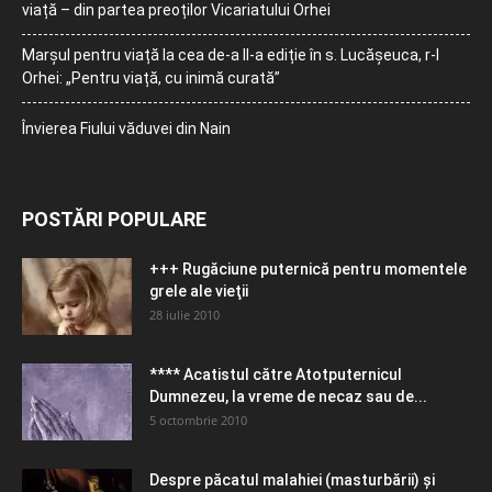
viață – din partea preoților Vicariatului Orhei
Marșul pentru viață la cea de-a II-a ediție în s. Lucășeuca, r-l
Orhei: „Pentru viață, cu inimă curată”
Învierea Fiului văduvei din Nain
POSTĂRI POPULARE
+++ Rugăciune puternică pentru momentele
grele ale vieţii
28 iulie 2010
**** Acatistul către Atotputernicul
Dumnezeu, la vreme de necaz sau de...
5 octombrie 2010
Despre păcatul malahiei (masturbării) şi