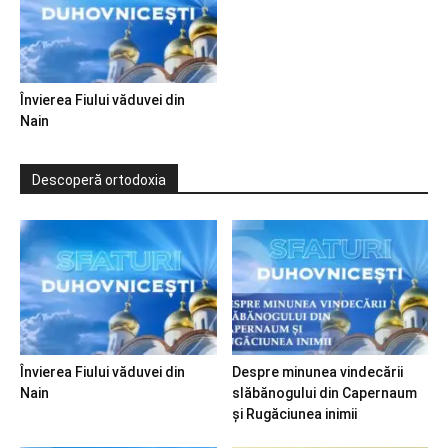
Învierea Fiului văduvei din
Nain
Descoperă ortodoxia
Învierea Fiului văduvei din
Despre minunea vindecării
Nain
slăbănogului din Capernaum
și Rugăciunea inimii