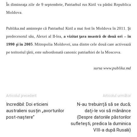
În dimineaţa zile de 9 septembrie, Patriarhul rus Kiril va părăsi Republica
Moldova.
Publika.md aminteşte că Patriarhul Kiril a mai fost în Moldova în 2011. Şi
predecesorul său, Alexei al II-lea,
a vizitat ţara noastră de două ori – în
1990 şi în 2005
. Mitropolia Moldovei, una dintre cele două care activează
pe teritoriul ţării, este subordonată canonic patriarhiei de la Moscova.
sursa www.publika.md
Articolul precedent
Articolul următor
Incredibil: Doi eticieni
N-au trebuinţă să se ducă;
australieni susțin „avorturilor
daţi-le voi să mănânce
post-naștere”
(Despre datoriile păstorilor
sufleteşti, predica la duminica
VIII-a după Rusalii)