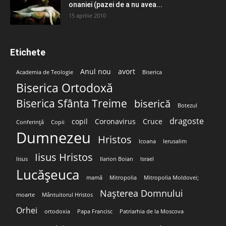
onaniei (pazei de a nu avea...
15 aprilie 2010
Etichete
Anul nou
avort
Academia de Teologie
Biserica
Biserica Ortodoxă
Biserica Sfânta Treime
biserică
Botezul
dragoste
copil
Coronavirus
Cruce
Conferință
Copii
Dumnezeu
Hristos
Icoana
Ierusalim
Iisus Hristos
Iisus
Ilarion Boian
Israel
Lucășeuca
mamă
Mitropolia
Mitropolia Moldovei;
Nașterea Domnului
moarte
Mântuitorul Hristos
Orhei
ortodoxia
Papa Francisc
Patriarhia de la Moscova