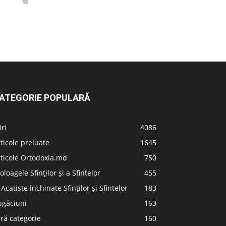
ATEGORIE POPULARĂ
iri
4086
ticole preluate
1645
ticole Ortodoxia.md
750
oloagele Sfinților și a Sfintelor
455
 Acatiste închinate Sfinților și Sfintelor
183
ugăciuni
163
ră categorie
160