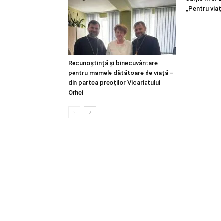
„Pentru viaț
Recunoștință și binecuvântare
pentru mamele dătătoare de viață –
din partea preoților Vicariatului
Orhei