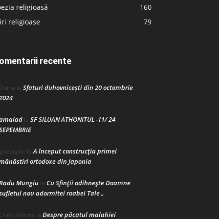
ezia religioasă
160
iri religioase
79
omentarii recente
Sfaturi duhovnicești din 20 octombrie
Doina
la
2024
amalad
SF SILUAN ATHONITUL -11/ 24
la
SEPEMBRIE
A început construcţia primei
gheorghe
la
mănăstiri ortodoxe din Japonia
Radu Mungiu
Cu Sfinții odihnește Doamne
la
sufletul nou adormitei roabei Tale…
Despre păcatul malahiei
Crina Marina
la