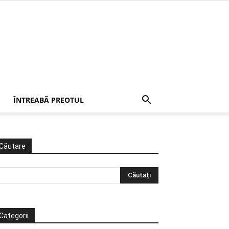
ÎNTREABĂ PREOTUL
Căutare
Categorii