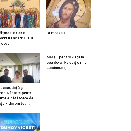
ălțarea la Cer a
Dumnezeu…
mnului nostru Iisus
istos
Marșul pentru viață la
cea de-a II-a ediție în s.
Lucășeuca,...
cunoștință și
necuvântare pentru
mele dătătoare de
ață – din partea...