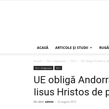
ACASĂ
ARTICOLE ŞI STUDII
RUGĂ
Acasă
Stiri religioase
Stiri
UE obligă Andorra să
Stiri religioase
Stiri
UE obligă Andorr
Iisus Hristos de
De către
admin
-
22 august 2013