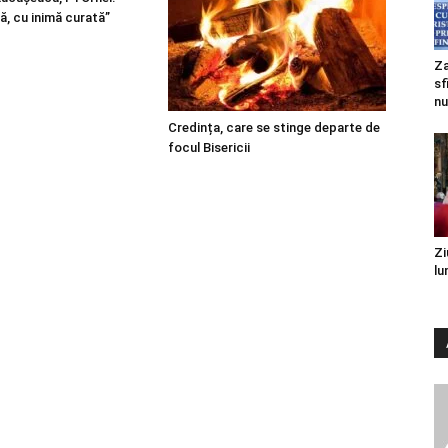
ă, cu inimă curată”
Za
sf
nu
Credința, care se stinge departe de
focul Bisericii
Zi
lu