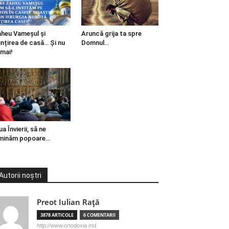
heu Vameșul și
Aruncă grija ta spre
ințirea de casă… Și nu
Domnul…
mai!
ua Învierii, să ne
minăm popoare…
Autorii noștri
Preot Iulian Raţă
3878 ARTICOLE
6 COMENTARII
http://www.ortodoxia.md