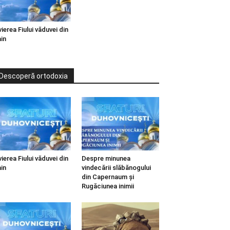
vierea Fiului văduvei din
in
Descoperă ortodoxia
vierea Fiului văduvei din
Despre minunea
in
vindecării slăbănogului
din Capernaum și
Rugăciunea inimii