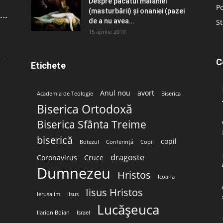
Despre păcatul malahiei
Po
(masturbării) şi onaniei (pazei
de a nu avea...
St
15 aprilie 2010
C
Etichete
Anul nou
avort
Academia de Teologie
Biserica
Biserica Ortodoxă
Biserica Sfânta Treime
biserică
copil
Botezul
Conferință
Copii
dragoste
Coronavirus
Cruce
Dumnezeu
Hristos
Icoana
Iisus Hristos
Ierusalim
Iisus
Lucășeuca
Ilarion Boian
Israel