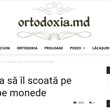
CIUNI
ORTODOXIA
PROLOAGE
POEZII
LĂCAŞURI
Ortodoxia.md
 îl scoată pe Iisus Hristos de pe monede
a să îl scoată pe
 pe monede
1010
0