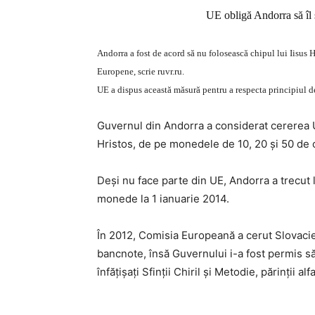
UE obligă Andorra să îl 
Andorra a fost de acord să nu folosească chipul lui Iisus 
Europene, scrie ruvr.ru.
UE a dispus această măsură pentru a respecta principiul de 
Guvernul din Andorra a considerat cererea UE 
Hristos, de pe monedele de 10, 20 şi 50 de c
Deşi nu face parte din UE, Andorra a trecut 
monede la 1 ianuarie 2014.
În 2012, Comisia Europeană a cerut Slovacie
bancnote, însă Guvernului i-a fost permis s
înfăţişaţi Sfinţii Chiril şi Metodie, părinţii alf