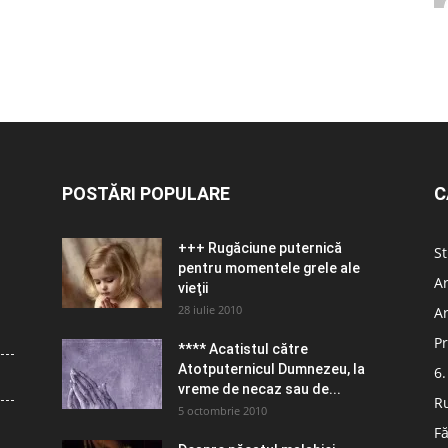
POSTĂRI POPULARE
C
+++ Rugăciune puternică
St
pentru momentele grele ale
Ar
vieţii
28 iulie 2010
Ar
Pr
**** Acatistul către
Atotputernicul Dumnezeu, la
6.
vreme de necaz sau de...
R
5 octombrie 2010
Fă