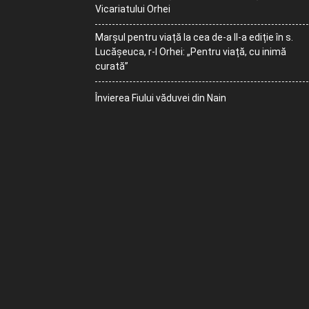
Vicariatului Orhei
Marșul pentru viață la cea de-a II-a ediție în s.
Lucășeuca, r-l Orhei: „Pentru viață, cu inimă
curată”
Învierea Fiului văduvei din Nain