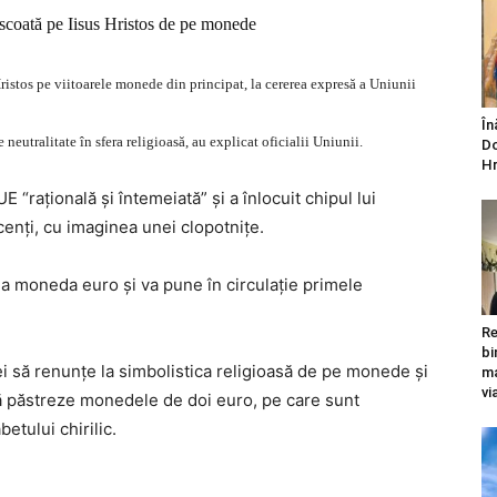
scoată pe Iisus Hristos de pe monede
Hristos pe viitoarele monede din principat, la cererea expresă a Uniunii
În
neutralitate în sfera religioasă, au explicat oficialii Uniunii.
Do
Hr
“raţională şi întemeiată” şi a înlocuit chipul lui
enţi, cu imaginea unei clopotniţe.
la moneda euro şi va pune în circulaţie primele
Re
bi
i să renunţe la simbolistica religioasă de pe monede şi
ma
vi
ă păstreze monedele de doi euro, pe care sunt
abetului chirilic.