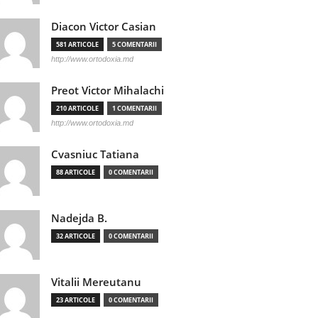
Diacon Victor Casian
581 ARTICOLE
5 COMENTARII
http://www.ortodoxia.md
Preot Victor Mihalachi
210 ARTICOLE
1 COMENTARII
http://www.ortodoxia.md
Cvasniuc Tatiana
88 ARTICOLE
0 COMENTARII
Nadejda B.
32 ARTICOLE
0 COMENTARII
Vitalii Mereutanu
23 ARTICOLE
0 COMENTARII