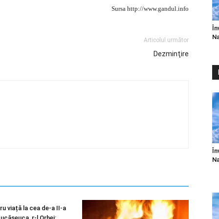
Sursa http://www.gandul.info
În
Na
Articolul următor
Dezminţire
În
Na
u viață la cea de-a II-a
 Lucășeuca, r-l Orhei: