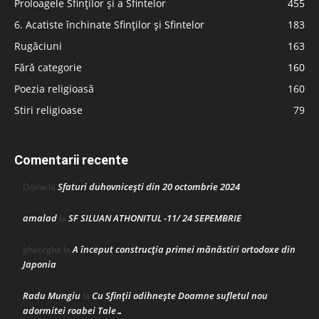
Proloagele Sfinților și a Sfintelor
455
6. Acatiste închinate Sfinților și Sfintelor
183
Rugăciuni
163
Fără categorie
160
Poezia religioasă
160
Stiri religioase
79
Comentarii recente
Sfaturi duhovnicești din 20 octombrie 2024
Doina
la
amalad
SF SILUAN ATHONITUL -11/ 24 SEPEMBRIE
la
A început construcţia primei mănăstiri ortodoxe din
gheorghe
la
Japonia
Radu Mungiu
Cu Sfinții odihnește Doamne sufletul nou
la
adormitei roabei Tale…