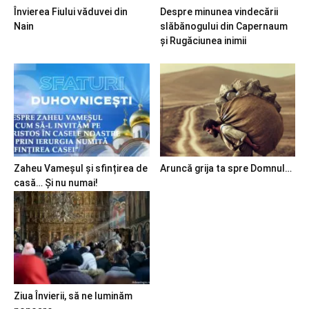
Învierea Fiului văduvei din
Despre minunea vindecării
Nain
slăbănogului din Capernaum
și Rugăciunea inimii
Zaheu Vameșul și sfințirea de
Aruncă grija ta spre Domnul…
casă… Și nu numai!
Ziua Învierii, să ne luminăm