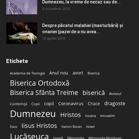
Dumnezeu, la vreme de necaz sau de...
5 octombrie 2010
Despre păcatul malahiei (masturbării) şi
onaniei (pazei de a nu avea...
15 aprilie 2010
Etichete
Anul nou
avort
Academia de Teologie
Biserica
Biserica Ortodoxă
Biserica Sfânta Treime
biserică
Botezul
dragoste
copil
Coronavirus
Cruce
Conferință
Copii
Dumnezeu
Hristos
Icoana
Ierusalim
Iisus Hristos
Iisus
Ilarion Boian
Israel
Lucășeuca
mamă
Mitropolia
Mitropolia Moldovei;