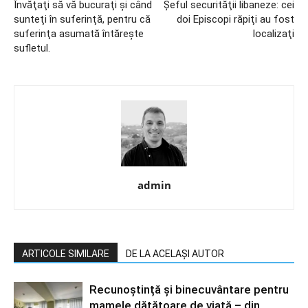
Învăţaţi să vă bucuraţi şi când
Şeful securităţii libaneze: cei
sunteţi în suferinţă, pentru că
doi Episcopi răpiţi au fost
suferinţa asumată întăreşte
localizaţi
sufletul.
admin
ARTICOLE SIMILARE
DE LA ACELAȘI AUTOR
Recunoștință și binecuvântare pentru
mamele dătătoare de viață – din