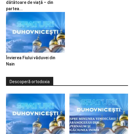
dătătoare de viață – din
partea...
Învierea Fiului văduvei din
Nain
Descoperă ortodoxia