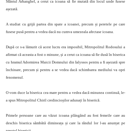
Sfântul Arhanghel, a cerut ca icoana să fie mutată din locul unde fusese
așezată.
A studiat cu grijă partea din spate a icoanei, precum și peretele pe care
fusese pusă pentru a vedea dacă nu cumva umezeala afectase icoana.
După ce s-a lămurit că acest lucru era imposibil, Mitropolitul Rodosului a
afirmat că aceasta a fost o minune, și a cerut ca icoana să fie dusă în biserica
cu hramul Adormirea Maicii Domnului din Ialyssos pentru a fi așezată spre
închinare, precum și pentru a se vedea dacă schimbarea mediului va opri
fenomenul.
O vom duce la biserica cea mare pentru a vedea dacă minunea continuă, le-
a spus Mitropolitul Chiril credincioșilor adunați în biserică.
Primele persoane care au văzut icoana plângând au fost femeile care au
deschis biserica sâmbătă dimineața și care la rândul lor l-au anunțat pe
preotul bisericii.