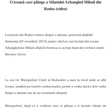
O icoană care plânge a Sfântului Arhanghel Mihail din
Rodos (video)
Locuitorii din Rodos vorbesc despre o minune, petrecută sâmbătă
dimineața (26 octombrie 2013), atunci când au curs lacrimi din icoana
Arhanghelului Mihail aflată în biserica cu același hram din vechiul cimitir
Ialyssos, Grecia.
La ora 14, Mitropolitul Chiril al Rodosului a mers la locul unde se află
icoana, urmând povestirile credincioșilor, pentru a vedea dacă a fost vorba
despre o minune sau de un eveniment obișnuit.
Mitropolitul, după ce a verificat ceea ce păreau a fi lacrimi vărsate de