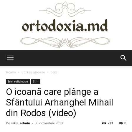
Ortodoxia.md
Acasă
Stiri religioase
Stiri
Stiri religioase
Stiri
O icoană care plânge a
Sfântului Arhanghel Mihail
din Rodos (video)
De către
admin
-
30 octombrie 2013
713
0