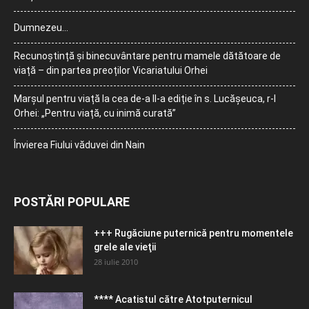
Dumnezeu…
Recunoștință și binecuvântare pentru mamele dătătoare de
viață – din partea preoților Vicariatului Orhei
Marșul pentru viață la cea de-a II-a ediție în s. Lucășeuca, r-l
Orhei: „Pentru viață, cu inimă curată”
Învierea Fiului văduvei din Nain
POSTĂRI POPULARE
+++ Rugăciune puternică pentru momentele
grele ale vieţii
28 iulie 2010
**** Acatistul către Atotputernicul