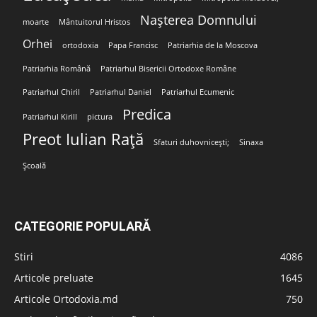
Nașterea Domnului
moarte
Mântuitorul Hristos
Orhei
ortodoxia
Papa Francisc
Patriarhia de la Moscova
Patriarhia Română
Patriarhul Bisericii Ortodoxe Române
Patriarhul Chiril
Patriarhul Daniel
Patriarhul Ecumenic
Predica
Patriarhul Kirill
pictura
Preot Iulian Rață
Sfaturi duhovnicești;
Sinaxa
Școală
CATEGORIE POPULARĂ
Stiri
4086
Articole preluate
1645
Articole Ortodoxia.md
750