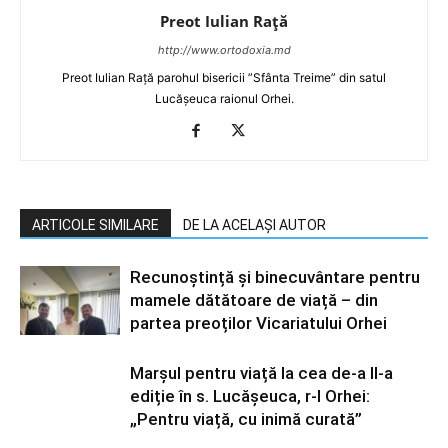
Preot Iulian Raţă
http://www.ortodoxia.md
Preot Iulian Rață parohul bisericii ”Sfânta Treime” din satul
Lucășeuca raionul Orhei.
ARTICOLE SIMILARE
DE LA ACELAȘI AUTOR
Recunoștință și binecuvântare pentru
mamele dătătoare de viață – din
partea preoților Vicariatului Orhei
Marșul pentru viață la cea de-a II-a
ediție în s. Lucășeuca, r-l Orhei:
„Pentru viață, cu inimă curată”