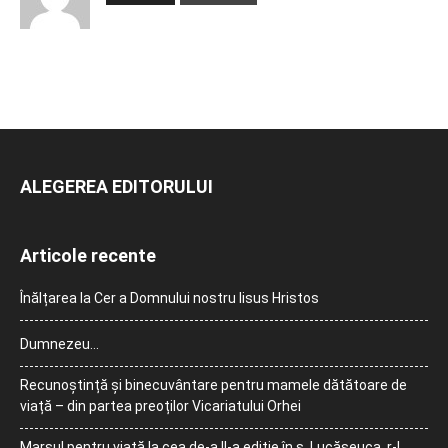
ALEGEREA EDITORULUI
Articole recente
Înălțarea la Cer a Domnului nostru Iisus Hristos
Dumnezeu…
Recunoștință și binecuvântare pentru mamele dătătoare de
viață – din partea preoților Vicariatului Orhei
Marșul pentru viață la cea de-a II-a ediție în s. Lucășeuca, r-l