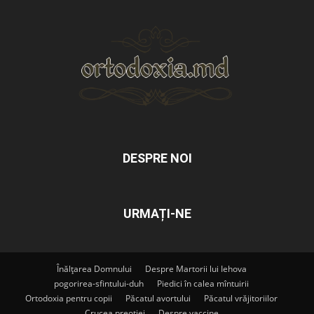
DESPRE NOI
URMAȚI-NE
Înălțarea Domnului
Despre Martorii lui Iehova
pogorirea-sfintului-duh
Piedici în calea mîntuirii
Ortodoxia pentru copii
Păcatul avortului
Păcatul vrăjitoriilor
Crucea preoției
Despre vaccine