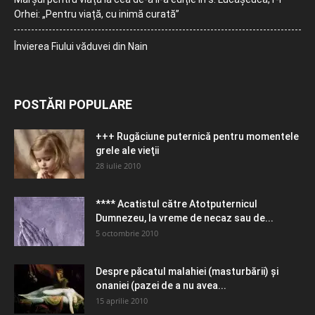
Orhei: „Pentru viață, cu inimă curată”
Învierea Fiului văduvei din Nain
POSTĂRI POPULARE
+++ Rugăciune puternică pentru momentele
grele ale vieţii
28 iulie 2010
**** Acatistul către Atotputernicul
Dumnezeu, la vreme de necaz sau de...
5 octombrie 2010
Despre păcatul malahiei (masturbării) şi
onaniei (pazei de a nu avea...
15 aprilie 2010