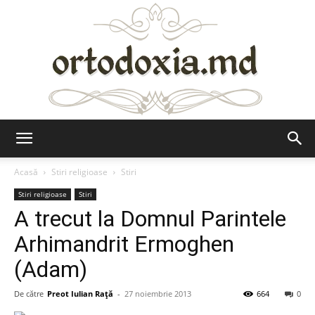
Ortodoxia.md
Acasă
Stiri religioase
Stiri
Stiri religioase
Stiri
A trecut la Domnul Parintele
Arhimandrit Ermoghen
(Adam)
De către
Preot Iulian Raţă
-
27 noiembrie 2013
664
0