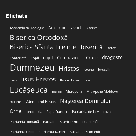
Etichete
Anul nou
avort
Academia de Teologie
Biserica
Biserica Ortodoxă
Biserica Sfânta Treime
biserică
Botezul
dragoste
copil
Coronavirus
Cruce
Conferință
Copii
Dumnezeu
Hristos
Icoana
Ierusalim
Iisus Hristos
Iisus
Ilarion Boian
Israel
Lucășeuca
mamă
Mitropolia
Mitropolia Moldovei;
Nașterea Domnului
moarte
Mântuitorul Hristos
Orhei
ortodoxia
Papa Francisc
Patriarhia de la Moscova
Patriarhia Română
Patriarhul Bisericii Ortodoxe Române
Patriarhul Chiril
Patriarhul Daniel
Patriarhul Ecumenic