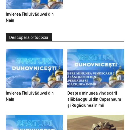
Învierea Fiului văduvei din
Nain
Descoperă ortodoxia
Învierea Fiului văduvei din
Despre minunea vindecării
Nain
slăbănogului din Capernaum
și Rugăciunea inimii