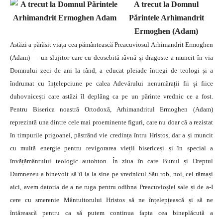
A trecut la Domnul
Părintele Arhimandrit
Ermoghen (Adam)
Astăzi a părăsit viața cea pământească Preacuviosul Arhimandrit Ermoghen
(Adam) — un slujitor care cu deosebită râvnă și dragoste a muncit în via
Domnului zeci de ani la rând, a educat pleiade întregi de teologi și a
îndrumat cu înțelepciune pe calea Adevărului nenumărații fii și fiice
duhovnicești care astăzi îl deplâng ca pe un părinte vrednic ce a fost.
Pentru Biserica noastră Ortodoxă, Arhimandritul Ermoghen (Adam)
reprezintă una dintre cele mai proeminente figuri, care nu doar că a rezistat
în timpurile prigoanei, păstrând vie credința întru Hristos, dar a și muncit
cu multă energie pentru revigorarea vieții bisericeși și în special a
învățământului teologic autohton. În ziua în care Bunul și Dreptul
Dumnezeu a binevoit să îl ia la sine pe vrednicul Său rob, noi, cei rămași
aici, avem datoria de a ne ruga pentru odihna Preacuvioșiei sale și de a-I
cere cu smerenie Mântuitorului Hristos să ne înțelepțească și să ne
întărească pentru ca să putem continua fapta cea bineplăcută a