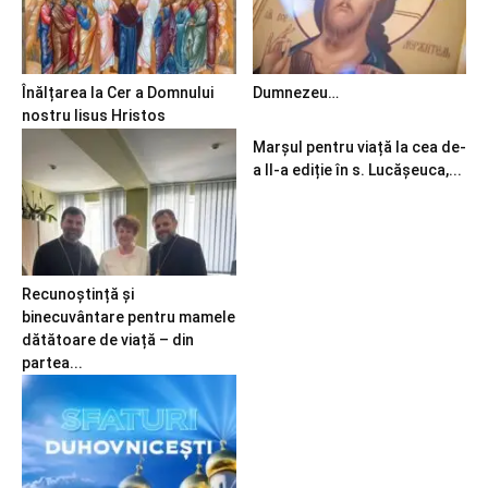
Înălțarea la Cer a Domnului
Dumnezeu…
nostru Iisus Hristos
Marșul pentru viață la cea de-
a II-a ediție în s. Lucășeuca,...
Recunoștință și
binecuvântare pentru mamele
dătătoare de viață – din
partea...