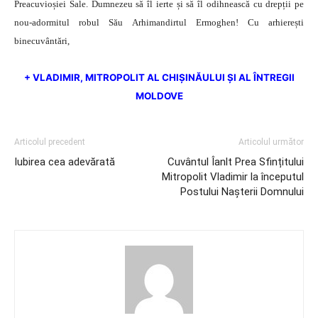
Preacuvioșiei Sale. Dumnezeu să îl ierte și să îl odihnească cu drepții pe
nou-adormitul robul Său Arhimandirtul Ermoghen! Cu arhierești
binecuvântări,
+ VLADIMIR, MITROPOLIT AL CHIȘINĂULUI ȘI AL ÎNTREGII
MOLDOVE
Articolul precedent
Articolul următor
Iubirea cea adevărată
Cuvântul Îanlt Prea Sfințitului
Mitropolit Vladimir la începutul
Postului Nașterii Domnului