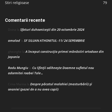
Stiri religioase
79
Comentarii recente
Sfaturi duhovnicești din 20 octombrie 2024
Doina
la
amalad
SF SILUAN ATHONITUL -11/ 24 SEPEMBRIE
la
A început construcţia primei mănăstiri ortodoxe din
gheorghe
la
Japonia
Radu Mungiu
Cu Sfinții odihnește Doamne sufletul nou
la
adormitei roabei Tale…
Despre păcatul malahiei (masturbării) şi
Crina Marina
la
onaniei (pazei de a nu avea copii)