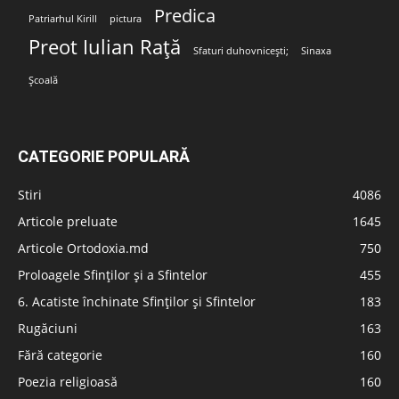
Predica
Patriarhul Kirill
pictura
Preot Iulian Rață
Sfaturi duhovnicești;
Sinaxa
Școală
CATEGORIE POPULARĂ
Stiri
4086
Articole preluate
1645
Articole Ortodoxia.md
750
Proloagele Sfinților și a Sfintelor
455
6. Acatiste închinate Sfinților și Sfintelor
183
Rugăciuni
163
Fără categorie
160
Poezia religioasă
160