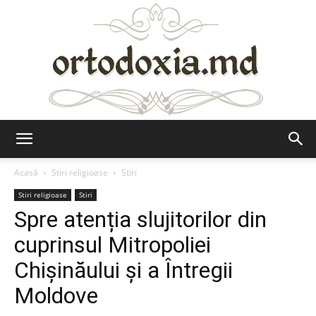
Ortodoxia.md
Acasă
Stiri religioase
Stiri
Stiri religioase
Stiri
Spre atenția slujitorilor din
cuprinsul Mitropoliei
Chișinăului și a Întregii
Moldove