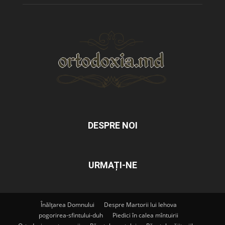
DESPRE NOI
URMAȚI-NE
Înălțarea Domnului
Despre Martorii lui Iehova
pogorirea-sfintului-duh
Piedici în calea mîntuirii