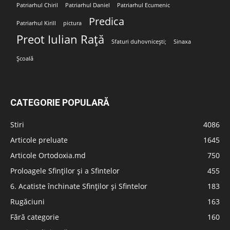
Patriarhul Chiril
Patriarhul Daniel
Patriarhul Ecumenic
Predica
Patriarhul Kirill
pictura
Preot Iulian Rață
Sfaturi duhovnicești;
Sinaxa
Școală
CATEGORIE POPULARĂ
Stiri
4086
Articole preluate
1645
Articole Ortodoxia.md
750
Proloagele Sfinților și a Sfintelor
455
6. Acatiste închinate Sfinților și Sfintelor
183
Rugăciuni
163
Fără categorie
160