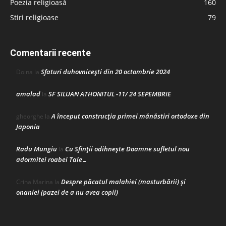
Poezia religioasă
160
Stiri religioase
79
Comentarii recente
Sfaturi duhovnicești din 20 octombrie 2024
Doina
la
amalad
SF SILUAN ATHONITUL -11/ 24 SEPEMBRIE
la
A început construcţia primei mănăstiri ortodoxe din
gheorghe
la
Japonia
Radu Mungiu
Cu Sfinții odihnește Doamne sufletul nou
la
adormitei roabei Tale…
Despre păcatul malahiei (masturbării) şi
Crina Marina
la
onaniei (pazei de a nu avea copii)