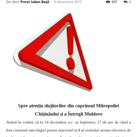
De către
Preot Iulian Raţă
-
9 decembrie 2013
607
0
Spre atenția slujitorilor din cuprinsul Mitropoliei
Chișinăului și a Întregii Moldove
Având în vedere că la 14 decembrie a.c. se împlinesc 27 de ani de când a
fost construit sarcofagul pentru reactorul nr.4 al centralei atomo-electrice de