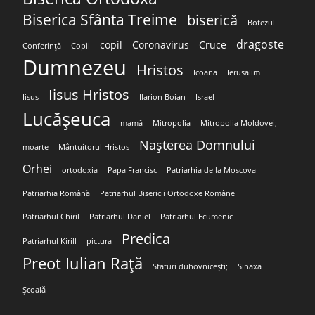
Biserica Sfânta Treime
biserică
Botezul
dragoste
copil
Coronavirus
Cruce
Conferință
Copii
Dumnezeu
Hristos
Icoana
Ierusalim
Iisus Hristos
Iisus
Ilarion Boian
Israel
Lucășeuca
mamă
Mitropolia
Mitropolia Moldovei;
Nașterea Domnului
moarte
Mântuitorul Hristos
Orhei
ortodoxia
Papa Francisc
Patriarhia de la Moscova
Patriarhia Română
Patriarhul Bisericii Ortodoxe Române
Patriarhul Chiril
Patriarhul Daniel
Patriarhul Ecumenic
Predica
Patriarhul Kirill
pictura
Preot Iulian Rață
Sfaturi duhovnicești;
Sinaxa
Școală