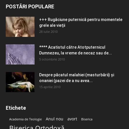
POSTĂRI POPULARE
+++ Rugăciune puternică pentru momentele
grele ale vieţii
28 iulie 2010
**** Acatistul către Atotputernicul
Dumnezeu, la vreme de necaz sau de...
5 octombrie 2010
Despre păcatul malahiei (masturbării) şi
onaniei (pazei de a nu avea...
15 aprilie 2010
Etichete
Anul nou
avort
Academia de Teologie
Biserica
Biserica Ortodoxă