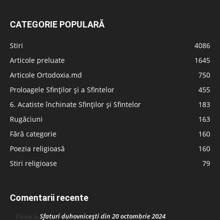
CATEGORIE POPULARĂ
Stiri
4086
Articole preluate
1645
Articole Ortodoxia.md
750
Proloagele Sfinților și a Sfintelor
455
6. Acatiste închinate Sfinților și Sfintelor
183
Rugăciuni
163
Fără categorie
160
Poezia religioasă
160
Stiri religioase
79
Comentarii recente
Sfaturi duhovnicești din 20 octombrie 2024
Doina
la