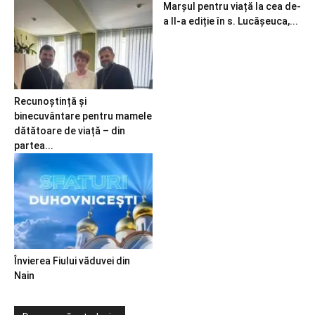
Marșul pentru viață la cea de-
a II-a ediție în s. Lucășeuca,...
Recunoștință și
binecuvântare pentru mamele
dătătoare de viață – din
partea...
Învierea Fiului văduvei din
Nain