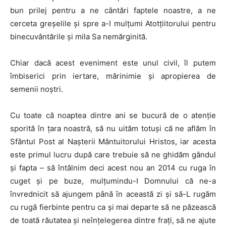
bun prilej pentru a ne cântări faptele noastre, a ne
cerceta greşelile şi spre a-I mulţumi Atotţiitorului pentru
binecuvântările şi mila Sa nemărginită.
Chiar dacă acest eveniment este unul civil, îl putem
îmbiserici prin iertare, mărinimie şi apropierea de
semenii noştri.
Cu toate că noaptea dintre ani se bucură de o atenţie
sporită în ţara noastră, să nu uităm totuşi că ne aflăm în
Sfântul Post al Naşterii Mântuitorului Hristos, iar acesta
este primul lucru după care trebuie să ne ghidăm gândul
şi fapta – să întâlnim deci acest nou an 2014 cu ruga în
cuget şi pe buze, mulţumindu-I Domnului că ne-a
învrednicit să ajungem până în această zi şi să-L rugăm
cu rugă fierbinte pentru ca şi mai departe să ne păzească
de toată răutatea şi neînţelegerea dintre fraţi, să ne ajute