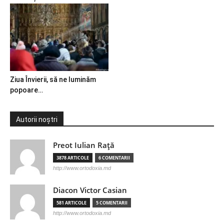
Ziua Învierii, să ne luminăm
popoare…
Autorii noștri
Preot Iulian Raţă
3878 ARTICOLE
6 COMENTARII
http://www.ortodoxia.md
Diacon Victor Casian
581 ARTICOLE
5 COMENTARII
http://www.ortodoxia.md