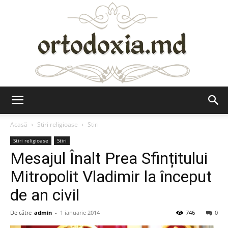
Ortodoxia.md
Acasă
Stiri religioase
Stiri
Stiri religioase
Stiri
Mesajul Înalt Prea Sfințitului
Mitropolit Vladimir la început
de an civil
De către
admin
-
1 ianuarie 2014
746
0