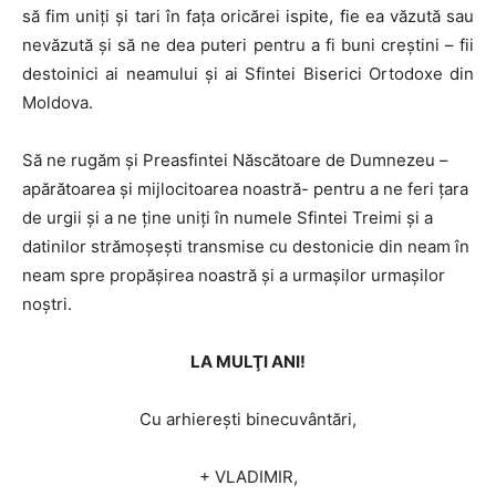
să fim uniţi şi tari în faţa oricărei ispite, fie ea văzută sau
nevăzută şi să ne dea puteri pentru a fi buni creştini – fii
destoinici ai neamului şi ai Sfintei Biserici Ortodoxe din
Moldova.
Să ne rugăm şi Preasfintei Născătoare de Dumnezeu –
apărătoarea şi mijlocitoarea noastră- pentru a ne feri ţara
de urgii şi a ne ţine uniţi în numele Sfintei Treimi şi a
datinilor strămoşeşti transmise cu destonicie din neam în
neam spre propăşirea noastră şi a urmaşilor urmaşilor
noştri.
LA MULŢI ANI!
Cu arhiereşti binecuvântări,
+ VLADIMIR,