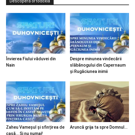
Descoperă ortodoxia
Învierea Fiului văduvei din
Despre minunea vindecării
Nain
slăbănogului din Capernaum
și Rugăciunea inimii
Zaheu Vameșul și sfințirea de
Aruncă grija ta spre Domnul…
casă… Și nu numai!