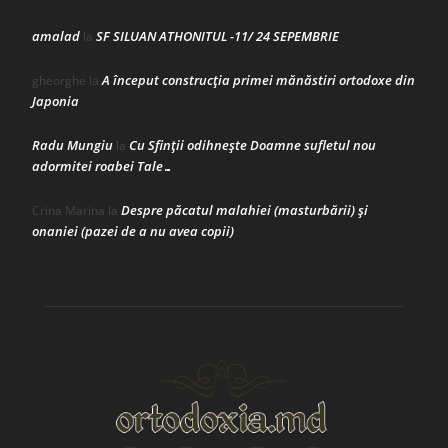
amalad
SF SILUAN ATHONITUL -11/ 24 SEPEMBRIE
la
A început construcţia primei mănăstiri ortodoxe din
gheorghe
la
Japonia
Radu Mungiu
Cu Sfinții odihnește Doamne sufletul nou
la
adormitei roabei Tale…
Despre păcatul malahiei (masturbării) şi
Crina Marina
la
onaniei (pazei de a nu avea copii)