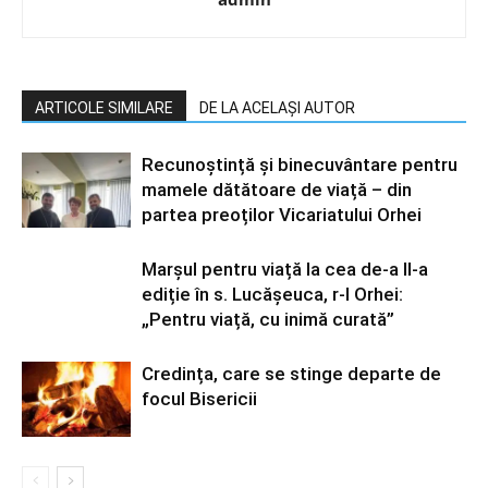
ARTICOLE SIMILARE
DE LA ACELAȘI AUTOR
Recunoștință și binecuvântare pentru
mamele dătătoare de viață – din
partea preoților Vicariatului Orhei
Marșul pentru viață la cea de-a II-a
ediție în s. Lucășeuca, r-l Orhei:
„Pentru viață, cu inimă curată”
Credința, care se stinge departe de
focul Bisericii