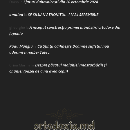
Sfaturi duhovnicești din 20 octombrie 2024
Doina
la
amalad
SF SILUAN ATHONITUL -11/ 24 SEPEMBRIE
la
A început construcţia primei mănăstiri ortodoxe din
gheorghe
la
Japonia
Radu Mungiu
Cu Sfinții odihnește Doamne sufletul nou
la
adormitei roabei Tale…
Despre păcatul malahiei (masturbării) şi
Crina Marina
la
onaniei (pazei de a nu avea copii)