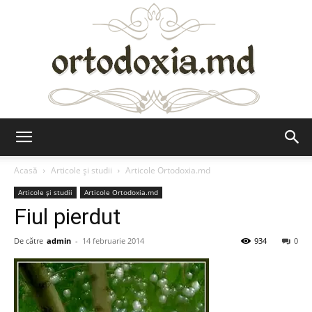
Ortodoxia.md
Acasă
Articole şi studii
Articole Ortodoxia.md
Articole şi studii
Articole Ortodoxia.md
Fiul pierdut
De către
admin
-
14 februarie 2014
934
0