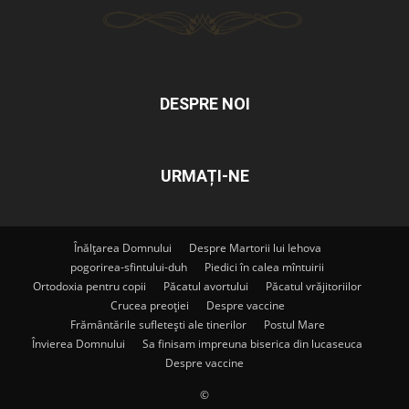
DESPRE NOI
URMAȚI-NE
Înălțarea Domnului
Despre Martorii lui Iehova
pogorirea-sfintului-duh
Piedici în calea mîntuirii
Ortodoxia pentru copii
Păcatul avortului
Păcatul vrăjitoriilor
Crucea preoției
Despre vaccine
Frământările sufletești ale tinerilor
Postul Mare
Învierea Domnului
Sa finisam impreuna biserica din lucaseuca
Despre vaccine
©