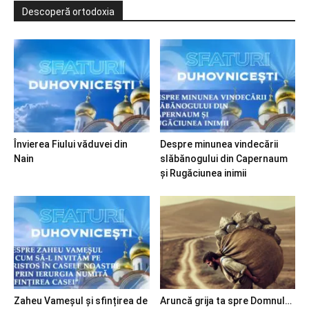
Descoperă ortodoxia
Învierea Fiului văduvei din
Despre minunea vindecării
Nain
slăbănogului din Capernaum
și Rugăciunea inimii
Zaheu Vameșul și sfințirea de
Aruncă grija ta spre Domnul…