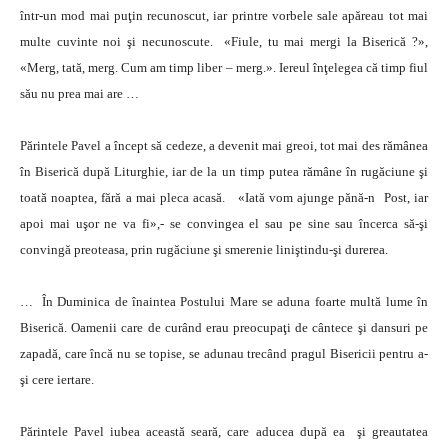
într-un mod mai puţin recunoscut, iar printre vorbele sale apăreau tot mai
multe cuvinte noi şi necunoscute. «Fiule, tu mai mergi la Biserică ?»,
«Merg, tată, merg. Cum am timp liber – merg.». Iereul înţelegea că timp fiul
său nu prea mai are …
Părintele Pavel a încept să cedeze, a devenit mai greoi, tot mai des rămânea
în Biserică după Liturghie, iar de la un timp putea rămâne în rugăciune şi
toată noaptea, fără a mai pleca acasă. «Iată vom ajunge pănă-n Post, iar
apoi mai uşor ne va fi»,- se convingea el sau pe sine sau încerca să-şi
convingă preoteasa, prin rugăciune şi smerenie liniştindu-şi durerea.
… În Duminica de înaintea Postului Mare se aduna foarte multă lume în
Biserică. Oamenii care de curând erau preocupaţi de cântece şi dansuri pe
zapadă, care încă nu se topise, se adunau trecând pragul Bisericii pentru a-
şi cere iertare.
Părintele Pavel iubea această seară, care aducea după ea şi greautatea