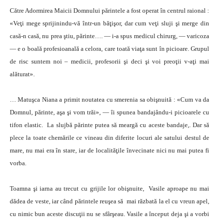
Către Adormirea Maicii Domnului părintele a fost operat în centrul raional :
«Veţi mege sprijinindu-vă într-un băţişor, dar cum veţi sluji şi merge din
casă-n casă, nu prea ştiu, părinte…. — i-a spus medicul chirurg, — varicoza
— e o boală profesioanală a celora, care toată viaţa sunt în picioare. Grupul
de risc suntem noi – medicii, profesorii şi deci şi voi preoţii v-aţi mai
alăturat».
… Matuşca Niana a primit noutatea cu smerenia sa obişnuită : «Cum va da
Domnul, părinte, aşa şi vom trăi», — îi spunea bandajându-i picioarele cu
tifon elastic. La slujbă părinte putea să meargă cu aceste bandaje,. Dar să
plece la toate chemările ce vineau din diferite locuri ale satului destul de
mare, nu mai era în stare, iar de localităţile învecinate nici nu mai putea fi
vorba.
Toamna şi iarna au trecut cu grijile lor obişnuite, Vasile aproape nu mai
dădea de veste, iar când părintele reuşea să mai răzbată la el cu vreun apel,
cu nimic bun aceste discuţii nu se sfârşeau. Vasile a început deja şi a vorbi