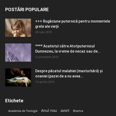
POSTĂRI POPULARE
+++ Rugăciune puternică pentru momentele
grele ale vieţii
28 iulie 2010
**** Acatistul către Atotputernicul
Dumnezeu, la vreme de necaz sau de...
5 octombrie 2010
Despre păcatul malahiei (masturbării) şi
onaniei (pazei de a nu avea...
15 aprilie 2010
Etichete
Anul nou
avort
Academia de Teologie
Biserica