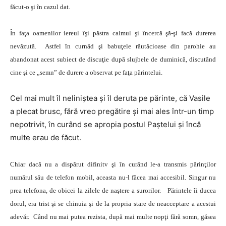
făcut-o şi în cazul dat.
În faţa oamenilor iereul îşi păstra calmul şi încercă şă-şi facă durerea
nevăzută. Astfel în curnâd şi babuţele răutăcioase din parohie au
abandonat acest subiect de discuţie după slujbele de duminică, discutând
cine şi ce „semn” de durere a observat pe faţa părintelui.
Cel mai mult îl neliniştea şi îl deruta pe părinte, că Vasile
a plecat brusc, fără vreo pregătire şi mai ales într-un timp
nepotrivit, în curând se apropia postul Paştelui şi încă
multe erau de făcut.
Chiar dacă nu a dispărut difinitv şi în curând le-a transmis părinţilor
numărul său de telefon mobil, aceasta nu-l făcea mai accesibil. Singur nu
prea telefona, de obicei la zilele de naştere a surorilor. Părintele îi ducea
dorul, era trist şi se chinuia şi de la propria stare de neacceptare a acestui
adevăr. Când nu mai putea rezista, după mai multe nopţi fără somn, găsea