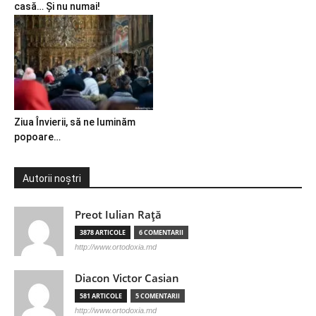
casă… Și nu numai!
Ziua Învierii, să ne luminăm
popoare…
Autorii noștri
Preot Iulian Raţă
3878 ARTICOLE
6 COMENTARII
http://www.ortodoxia.md
Diacon Victor Casian
581 ARTICOLE
5 COMENTARII
http://www.ortodoxia.md