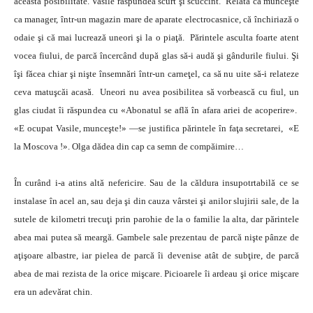
această posibilitate. Vasile răspundea scurt şi scuccint. Relata că munceşte
ca manager, într-un magazin mare de aparate electrocasnice, că închiriază o
odaie şi că mai lucrează uneori şi la o piaţă. Părintele asculta foarte atent
vocea fiului, de parcă încercând după glas să-i audă şi gândurile fiului. Şi
îşi făcea chiar şi nişte însemnări într-un carneţel, ca să nu uite să-i relateze
ceva matuşcăi acasă. Uneori nu avea posibilitea să vorbească cu fiul, un
glas ciudat îi răspundea cu «Abonatul se află în afara ariei de acoperire».
«E ocupat Vasile, munceşte!» —se justifica părintele în faţa secretarei, «E
la Moscova !». Olga dădea din cap ca semn de compăimire…
În curând i-a atins altă nefericire. Sau de la căldura insupotrtabilă ce se
instalase în acel an, sau deja şi din cauza vârstei şi anilor slujirii sale, de la
sutele de kilometri trecuţi prin parohie de la o familie la alta, dar părintele
abea mai putea să meargă. Gambele sale prezentau de parcă nişte pânze de
aţişoare albastre, iar pielea de parcă îi devenise atât de subţire, de parcă
abea de mai rezista de la orice mişcare. Picioarele îi ardeau şi orice mişcare
era un adevărat chin.