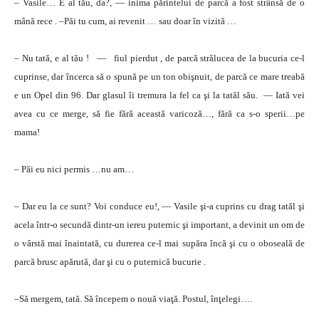
– Vasile… E al tău, da?, — inima părintelui de parcă a fost strânsă de o
mână rece . –Păi tu cum, ai revenit … sau doar în vizită …
– Nu tată, e al tău ! — fiul pierdut , de parcă strălucea de la bucuria ce-l
cuprinse, dar încerca să o spună pe un ton obişnuit, de parcă ce mare treabă
e un Opel din 96. Dar glasul îi tremura la fel ca şi la tatăl său. — Iată vei
avea cu ce merge, să fie fără această varicoză…, fără ca s-o sperii…pe
mama!
– Păi eu nici permis …nu am…
– Dar eu la ce sunt? Voi conduce eu!, — Vasile şi-a cuprins cu drag tatăl şi
acela într-o secundă dintr-un iereu puternic şi important, a devinit un om de
o vârstă mai înaintată, cu durerea ce-l mai supăra încă şi cu o oboseală de
parcă brusc apărută, dar şi cu o puternică bucurie .
–Să mergem, tată. Să începem o nouă viaţă. Postul, înţelegi….