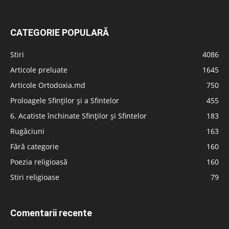
CATEGORIE POPULARĂ
Stiri
4086
Articole preluate
1645
Articole Ortodoxia.md
750
Proloagele Sfinților și a Sfintelor
455
6. Acatiste închinate Sfinților și Sfintelor
183
Rugăciuni
163
Fără categorie
160
Poezia religioasă
160
Stiri religioase
79
Comentarii recente