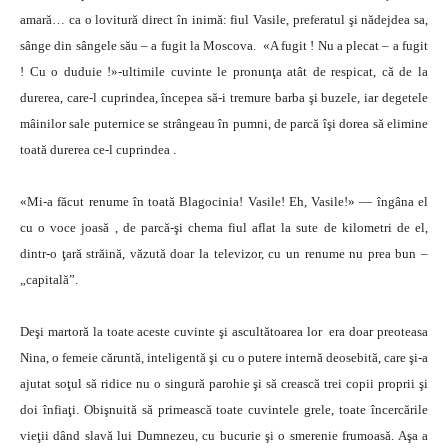
amară… ca o lovitură direct în inimă: fiul Vasile, preferatul şi nădejdea sa,
sânge din sângele său – a fugit la Moscova. «A fugit ! Nu a plecat – a fugit
! Cu o duduie !»-ultimile cuvinte le pronunţa atât de respicat, că de la
durerea, care-l cuprindea, începea să-i tremure barba şi buzele, iar degetele
mâinilor sale puternice se strângeau în pumni, de parcă îşi dorea să elimine
toată durerea ce-l cuprindea .
«Mi-a făcut renume în toată Blagocinia! Vasile! Eh, Vasile!» — îngâna el
cu o voce joasă , de parcă-şi chema fiul aflat la sute de kilometri de el,
dintr-o ţară străină, văzută doar la televizor, cu un renume nu prea bun –
„capitală”.
Deşi martoră la toate aceste cuvinte şi ascultătoarea lor era doar preoteasa
Nina, o femeie căruntă, inteligentă şi cu o putere internă deosebită, care şi-a
ajutat soţul să ridice nu o singură parohie şi să crească trei copii proprii şi
doi înfiaţi. Obişnuită să primească toate cuvintele grele, toate încercările
vieţii dând slavă lui Dumnezeu, cu bucurie şi o smerenie frumoasă. Aşa a