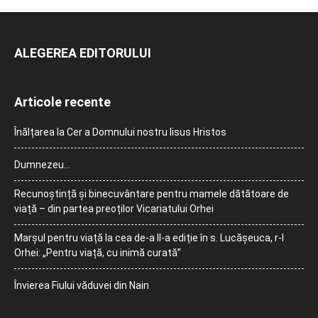
ALEGEREA EDITORULUI
Articole recente
Înălțarea la Cer a Domnului nostru Iisus Hristos
Dumnezeu…
Recunoștință și binecuvântare pentru mamele dătătoare de
viață – din partea preoților Vicariatului Orhei
Marșul pentru viață la cea de-a II-a ediție în s. Lucășeuca, r-l
Orhei: „Pentru viață, cu inimă curată”
Învierea Fiului văduvei din Nain