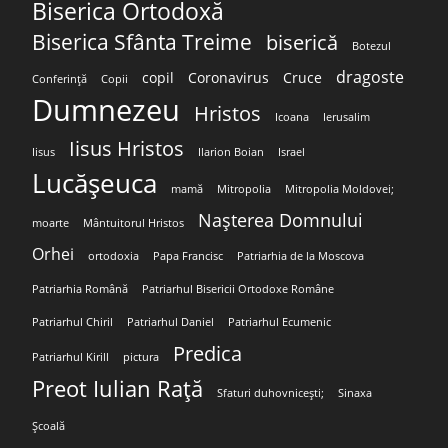
Biserica Ortodoxă
Biserica Sfânta Treime
biserică
Botezul
dragoste
copil
Coronavirus
Cruce
Conferință
Copii
Dumnezeu
Hristos
Icoana
Ierusalim
Iisus Hristos
Iisus
Ilarion Boian
Israel
Lucășeuca
mamă
Mitropolia
Mitropolia Moldovei;
Nașterea Domnului
moarte
Mântuitorul Hristos
Orhei
ortodoxia
Papa Francisc
Patriarhia de la Moscova
Patriarhia Română
Patriarhul Bisericii Ortodoxe Române
Patriarhul Chiril
Patriarhul Daniel
Patriarhul Ecumenic
Predica
Patriarhul Kirill
pictura
Preot Iulian Rață
Sfaturi duhovnicești;
Sinaxa
Școală