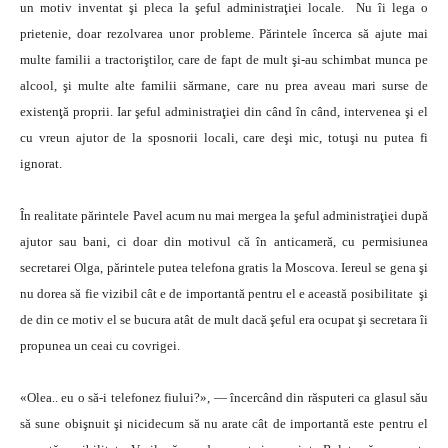
un motiv inventat şi pleca la şeful administraţiei locale. Nu îi lega o
prietenie, doar rezolvarea unor probleme. Părintele încerca să ajute mai
multe familii a tractoriştilor, care de fapt de mult şi-au schimbat munca pe
alcool, şi multe alte familii sărmane, care nu prea aveau mari surse de
existenţă proprii. Iar şeful administraţiei din când în când, intervenea şi el
cu vreun ajutor de la sposnorii locali, care deşi mic, totuşi nu putea fi
ignorat.
În realitate părintele Pavel acum nu mai mergea la şeful administraţiei după
ajutor sau bani, ci doar din motivul că în anticameră, cu permisiunea
secretarei Olga, părintele putea telefona gratis la Moscova. Iereul se gena şi
nu dorea să fie vizibil cât e de importantă pentru el e această posibilitate şi
de din ce motiv el se bucura atât de mult dacă şeful era ocupat şi secretara îi
propunea un ceai cu covrigei.
«Olea.. eu o să-i telefonez fiului?», — încercând din răsputeri ca glasul său
să sune obişnuit şi nicidecum să nu arate cât de importantă este pentru el