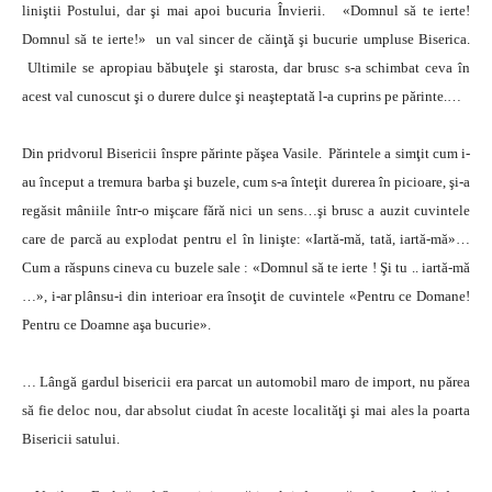
liniştii Postului, dar şi mai apoi bucuria Învierii. «Domnul să te ierte!
Domnul să te ierte!» un val sincer de căinţă şi bucurie umpluse Biserica.
Ultimile se apropiau băbuţele şi starosta, dar brusc s-a schimbat ceva în
acest val cunoscut şi o durere dulce şi neaşteptată l-a cuprins pe părinte.…
Din pridvorul Bisericii înspre părinte păşea Vasile. Părintele a simţit cum i-
au început a tremura barba şi buzele, cum s-a înteţit durerea în picioare, şi-a
regăsit mâniile într-o mişcare fără nici un sens…şi brusc a auzit cuvintele
care de parcă au explodat pentru el în linişte: «Iartă-mă, tată, iartă-mă»…
Cum a răspuns cineva cu buzele sale : «Domnul să te ierte ! Şi tu .. iartă-mă
…», i-ar plânsu-i din interioar era însoţit de cuvintele «Pentru ce Domane!
Pentru ce Doamne aşa bucurie».
… Lângă gardul bisericii era parcat un automobil maro de import, nu părea
să fie deloc nou, dar absolut ciudat în aceste localităţi şi mai ales la poarta
Bisericii satului.