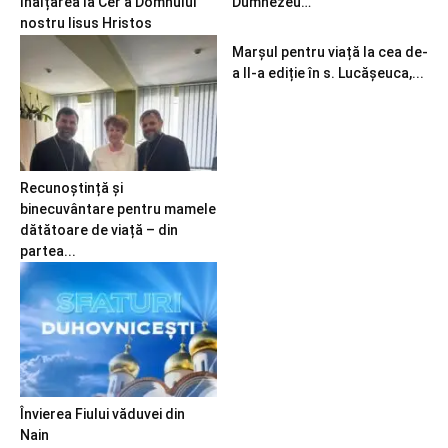
Înălțarea la Cer a Domnului
Dumnezeu…
nostru Iisus Hristos
Marșul pentru viață la cea de-
a II-a ediție în s. Lucășeuca,...
Recunoștință și
binecuvântare pentru mamele
dătătoare de viață – din
partea...
Învierea Fiului văduvei din
Nain