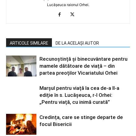
Lucășeuca raionul Orhei.
ARTICOLE SIMILARE
DE LA ACELAȘI AUTOR
Recunoștință și binecuvântare pentru
mamele dătătoare de viață – din
partea preoților Vicariatului Orhei
Marșul pentru viață la cea de-a II-a
ediție în s. Lucășeuca, r-l Orhei:
„Pentru viață, cu inimă curată”
Credința, care se stinge departe de
focul Bisericii