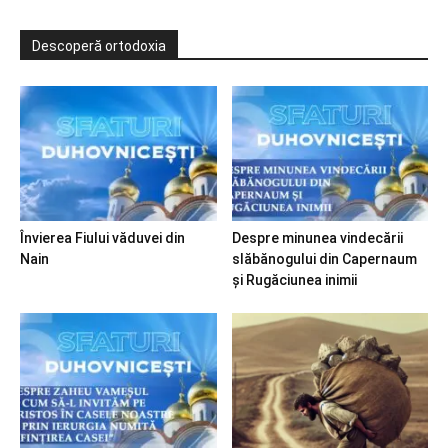
Descoperă ortodoxia
Învierea Fiului văduvei din
Despre minunea vindecării
Nain
slăbănogului din Capernaum
și Rugăciunea inimii