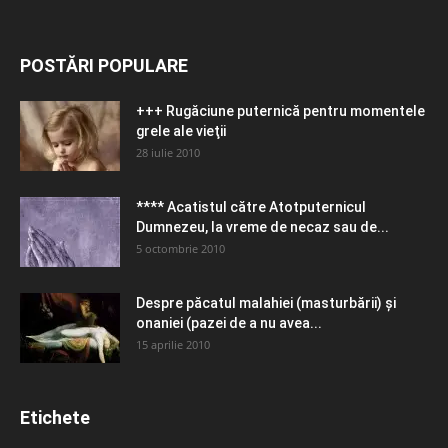
POSTĂRI POPULARE
+++ Rugăciune puternică pentru momentele
grele ale vieţii
28 iulie 2010
**** Acatistul către Atotputernicul
Dumnezeu, la vreme de necaz sau de...
5 octombrie 2010
Despre păcatul malahiei (masturbării) şi
onaniei (pazei de a nu avea...
15 aprilie 2010
Etichete