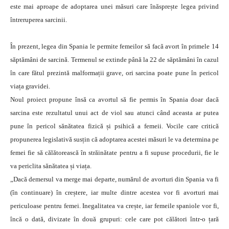
este mai aproape de adoptarea unei măsuri care înăsprește legea privind
întreruperea sarcinii.
În prezent, legea din Spania le permite femeilor să facă avort în primele 14
săptămâni de sarcină. Termenul se extinde până la 22 de săptămâni în cazul
în care fătul prezintă malformații grave, ori sarcina poate pune în pericol
viața gravidei.
Noul proiect propune însă ca avortul să fie permis în Spania doar dacă
sarcina este rezultatul unui act de viol sau atunci când aceasta ar putea
pune în pericol sănătatea fizică și psihică a femeii. Vocile care critică
propunerea legislativă susțin că adoptarea acestei măsuri le va determina pe
femei fie să călătorească în străinătate pentru a fi supuse procedurii, fie le
va periclita sănătatea și viața.
„Dacă demersul va merge mai departe, numărul de avorturi din Spania va fi
(în continuare) în creștere, iar multe dintre acestea vor fi avorturi mai
periculoase pentru femei. Inegalitatea va crește, iar femeile spaniole vor fi,
încă o dată, divizate în două grupuri: cele care pot călători într-o țară