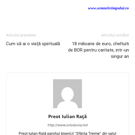
www.semneletimpului.ro
Articolul precedent
Articolul următor
Cum să ai o viață spirituală
18 milioane de euro, cheltuiti
de BOR pentru caritate, intr-un
singur an
Preot Iulian Raţă
http://www.ortodoxia.md
Preot Iulian Rață parohul bisericii ”Sfânta Treime” din satul