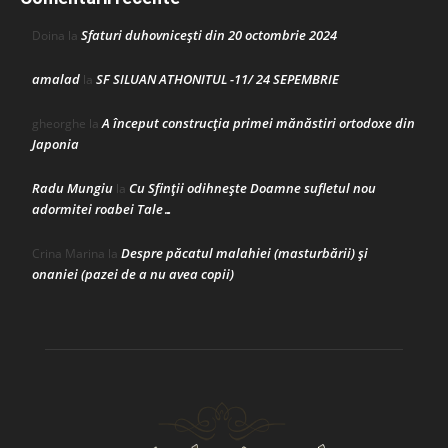
Sfaturi duhovnicești din 20 octombrie 2024
Doina
la
amalad
SF SILUAN ATHONITUL -11/ 24 SEPEMBRIE
la
A început construcţia primei mănăstiri ortodoxe din
gheorghe
la
Japonia
Radu Mungiu
Cu Sfinții odihnește Doamne sufletul nou
la
adormitei roabei Tale…
Despre păcatul malahiei (masturbării) şi
Crina Marina
la
onaniei (pazei de a nu avea copii)