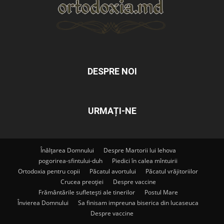
DESPRE NOI
URMAȚI-NE
Înălțarea Domnului
Despre Martorii lui Iehova
pogorirea-sfintului-duh
Piedici în calea mîntuirii
Ortodoxia pentru copii
Păcatul avortului
Păcatul vrăjitoriilor
Crucea preoției
Despre vaccine
Frământările sufletești ale tinerilor
Postul Mare
Învierea Domnului
Sa finisam impreuna biserica din lucaseuca
Despre vaccine