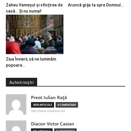
Zaheu Vameșul și sfințirea de
Aruncă grija ta spre Domnul…
casă… Și nu numai!
Ziua Învierii, să ne luminăm
popoare…
Autorii noștri
Preot Iulian Raţă
3878 ARTICOLE
6 COMENTARII
http://www.ortodoxia.md
Diacon Victor Casian