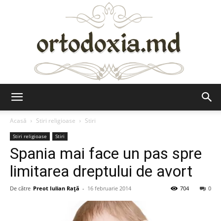
Ortodoxia.md
Acasă
Stiri religioase
Stiri
Stiri religioase
Stiri
Spania mai face un pas spre
limitarea dreptului de avort
De către
Preot Iulian Raţă
-
16 februarie 2014
704
0