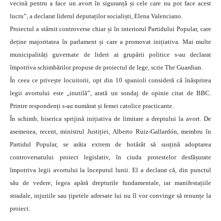
vecină pentru a face un avort în siguranță și cele care nu pot face acest
lucru”, a declarat liderul deputaților socialiști, Elena Valenciano.
Proiectul a stârnit controverse chiar și în interiorul Partidului Popular, care
deține majoritatea în parlament și care a promovat inițiativa. Mai multe
municipalități guvernate de lideri ai grupării politice s-au declarat
împotriva schimbărilor propuse de proiectul de lege, scrie The Guardian.
În ceea ce privește locuitorii, opt din 10 spanioli consideră că înăsprirea
legii avortului este „inutilă”, arată un sondaj de opinie citat de BBC.
Printre respondenți s-au numărat și femei catolice practicante.
În schimb, biserica sprijină inițiativa de limitare a dreptului la avort. De
asemenea, recent, ministrul Justiției, Alberto Ruiz-Gallardón, membru în
Partidul Popular, se arăta extrem de hotărât să susțină adoptarea
controversatului proiect legislativ, în ciuda protestelor desfășurate
împotriva legii avortului la începutul lunii. El a declarat că, din punctul
său de vedere, legea apără drepturile fundamentale, iar manifestațiile
stradale, injuriile sau țipetele adresate lui nu îl vor convinge să renunțe la
proiect.