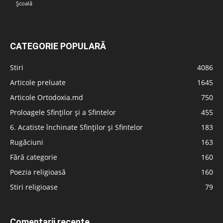
Școală
CATEGORIE POPULARĂ
Stiri
4086
Articole preluate
1645
Articole Ortodoxia.md
750
Proloagele Sfinților și a Sfintelor
455
6. Acatiste închinate Sfinților și Sfintelor
183
Rugăciuni
163
Fără categorie
160
Poezia religioasă
160
Stiri religioase
79
Comentarii recente