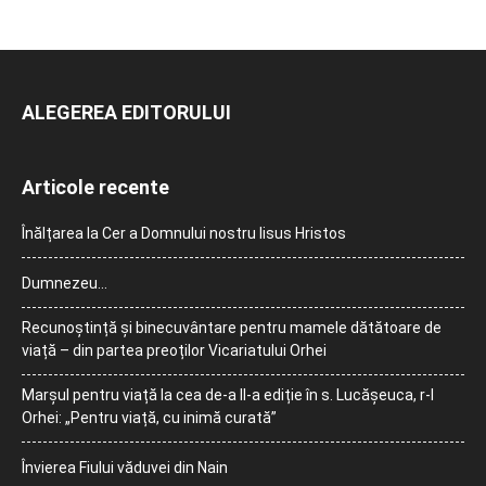
ALEGEREA EDITORULUI
Articole recente
Înălțarea la Cer a Domnului nostru Iisus Hristos
Dumnezeu…
Recunoștință și binecuvântare pentru mamele dătătoare de
viață – din partea preoților Vicariatului Orhei
Marșul pentru viață la cea de-a II-a ediție în s. Lucășeuca, r-l
Orhei: „Pentru viață, cu inimă curată”
Învierea Fiului văduvei din Nain