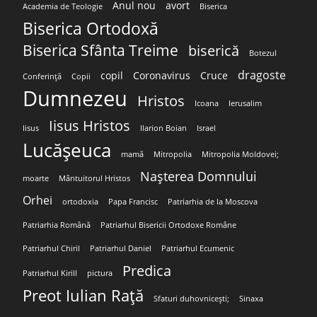
Anul nou
avort
Academia de Teologie
Biserica
Biserica Ortodoxă
Biserica Sfânta Treime
biserică
Botezul
dragoste
copil
Coronavirus
Cruce
Conferință
Copii
Dumnezeu
Hristos
Icoana
Ierusalim
Iisus Hristos
Iisus
Ilarion Boian
Israel
Lucășeuca
mamă
Mitropolia
Mitropolia Moldovei;
Nașterea Domnului
moarte
Mântuitorul Hristos
Orhei
ortodoxia
Papa Francisc
Patriarhia de la Moscova
Patriarhia Română
Patriarhul Bisericii Ortodoxe Române
Patriarhul Chiril
Patriarhul Daniel
Patriarhul Ecumenic
Predica
Patriarhul Kirill
pictura
Preot Iulian Rață
Sfaturi duhovnicești;
Sinaxa