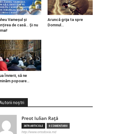
heu Vameșul și
Aruncă grija ta spre
ințirea de casă… Și nu
Domnul…
mai!
ua Învierii, să ne
minăm popoare…
Autorii noștri
Preot Iulian Raţă
3878 ARTICOLE
6 COMENTARII
http://www.ortodoxia.md