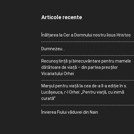
Articole recente
Înălțarea la Cer a Domnului nostru Iisus Hristos
Dumnezeu…
Recunoștință și binecuvântare pentru mamele
dătătoare de viață – din partea preoților
Vicariatului Orhei
Marșul pentru viață la cea de-a II-a ediție în s.
Lucășeuca, r-l Orhei: „Pentru viață, cu inimă
curată”
Învierea Fiului văduvei din Nain