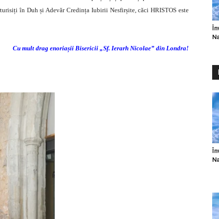
risiți în Duh și Adevăr Credința Iubirii Nesfirșite, căci HRISTOS este
În
Na
Cu mult drag enoriașii Bisericii „Sf. Ierarh Nicolae” din Londra!
În
Na