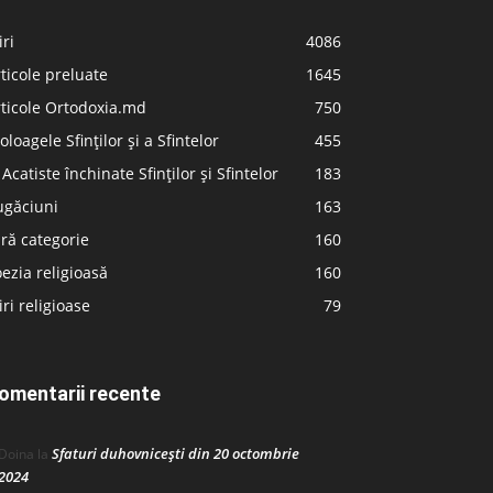
iri
4086
ticole preluate
1645
ticole Ortodoxia.md
750
oloagele Sfinților și a Sfintelor
455
 Acatiste închinate Sfinților și Sfintelor
183
ugăciuni
163
ră categorie
160
ezia religioasă
160
iri religioase
79
omentarii recente
Sfaturi duhovnicești din 20 octombrie
Doina
la
2024