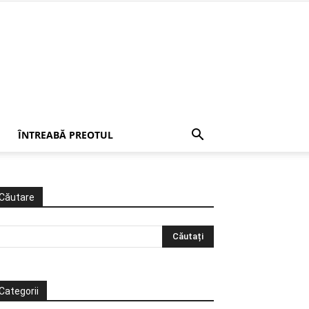
ÎNTREABĂ PREOTUL
Căutare
Categorii