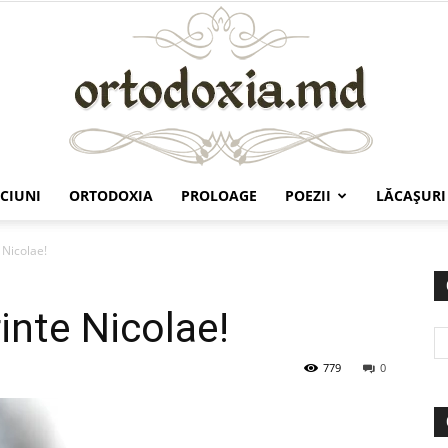
CIUNI
ORTODOXIA
PROLOAGE
POEZII
LĂCAŞURI
Ortodoxia.md
 Nicolae!
inte Nicolae!
779
0