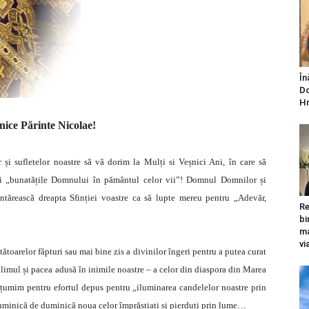
În
Do
Hr
ice Părinte Nicolae!
 și sufletelor noastre să vă dorim la Mulți si Veșnici Ani, în care să
geți „bunatățile Domnului în pământul celor vii”! Domnul Domnilor și
ntărească dreapta Sfinției voastre ca să lupte mereu pentru „Adevăr,
Re
bi
ma
vi
tătoarelor făpturi sau mai bine zis a divinilor îngeri pentru a putea curat
blimul și pacea adusă în inimile noastre – a celor din diaspora din Marea
lțumim pentru efortul depus pentru „iluminarea candelelor noastre prin
uminică de duminică noua celor împrăștiați și pierduți prin lume…