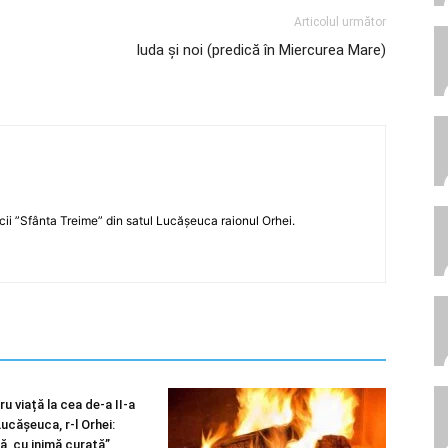
Articolul următor
Iuda şi noi (predică în Miercurea Mare)
icii ”Sfânta Treime” din satul Lucășeuca raionul Orhei.
u viață la cea de-a II-a
 Lucășeuca, r-l Orhei:
ă, cu inimă curată”