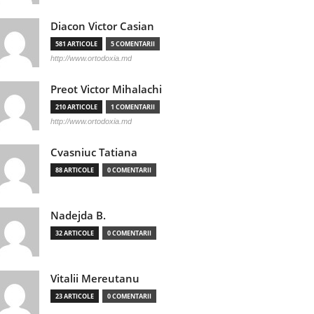
Diacon Victor Casian
581 ARTICOLE
5 COMENTARII
http://www.ortodoxia.md
Preot Victor Mihalachi
210 ARTICOLE
1 COMENTARII
http://www.ortodoxia.md
Cvasniuc Tatiana
88 ARTICOLE
0 COMENTARII
Nadejda B.
32 ARTICOLE
0 COMENTARII
Vitalii Mereutanu
23 ARTICOLE
0 COMENTARII