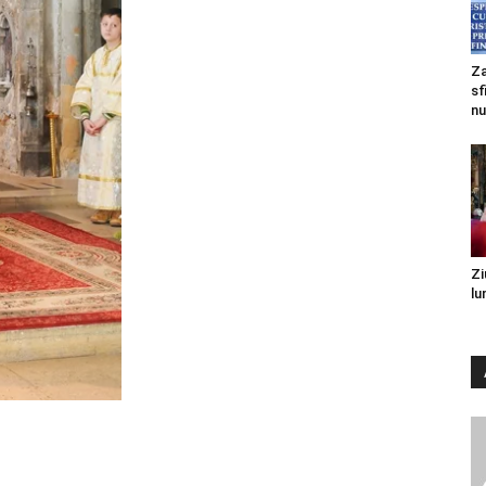
Za
sf
nu
Zi
lu