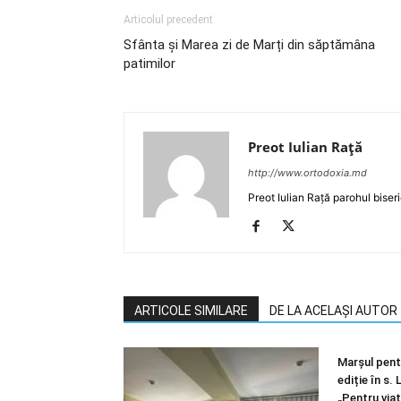
Articolul precedent
Sfânta și Marea zi de Marți din săptămâna
patimilor
Preot Iulian Raţă
http://www.ortodoxia.md
Preot Iulian Rață parohul biser
ARTICOLE SIMILARE
DE LA ACELAȘI AUTOR
Marșul pentr
ediție în s.
„Pentru viaț