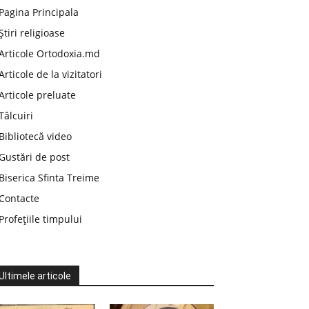
Pagina Principala
Știri religioase
Articole Ortodoxia.md
Articole de la vizitatori
Articole preluate
Tâlcuiri
Bibliotecă video
Gustări de post
Biserica Sfinta Treime
Contacte
Profețiile timpului
Ultimele articole