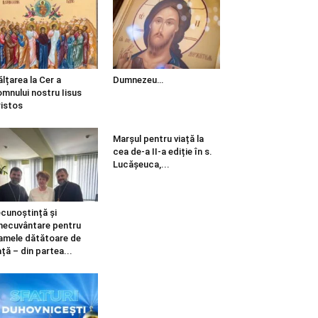
ălțarea la Cer a
Dumnezeu…
mnului nostru Iisus
istos
Marșul pentru viață la
cea de-a II-a ediție în s.
Lucășeuca,...
cunoștință și
necuvântare pentru
mele dătătoare de
ață – din partea...