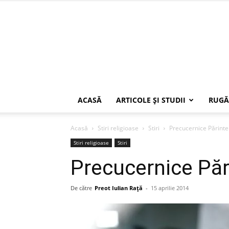
ACASĂ
ARTICOLE ŞI STUDII
RUGĂ
Acasă
Stiri religioase
Stiri
Precucernice Părinte
Stiri religioase
Stiri
Precucernice Păr
De către
Preot Iulian Raţă
-
15 aprilie 2014