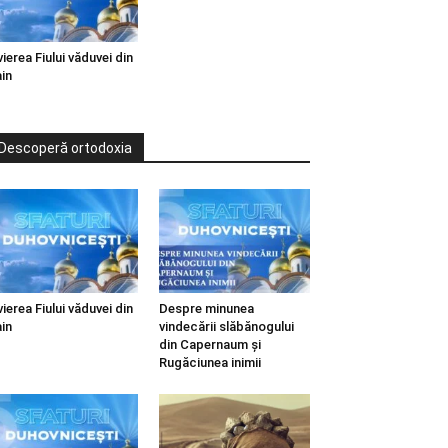
vierea Fiului văduvei din
in
Descoperă ortodoxia
vierea Fiului văduvei din
Despre minunea
in
vindecării slăbănogului
din Capernaum și
Rugăciunea inimii