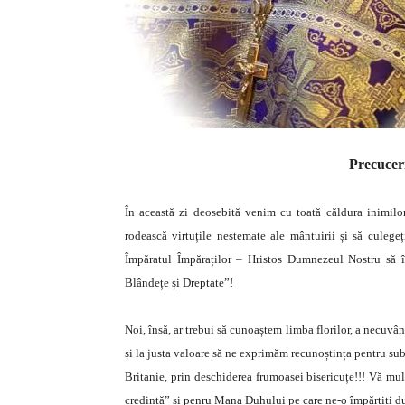
Precucern
În această zi deosebită venim cu toată căldura inimilor
rodească virtuțile nestemate ale mântuirii și să cule
Împăratul Împăraților – Hristos Dumnezeul Nostru să î
Blândețe și Dreptate”!
Noi, însă, ar trebui să cunoaștem limba florilor, a necuvân
și la justa valoare să ne exprimăm recunoștința pentru su
Britanie, prin deschiderea frumoasei bisericuțe!!! Vă mu
credință” și penru Mana Duhului pe care ne-o împărțiți d