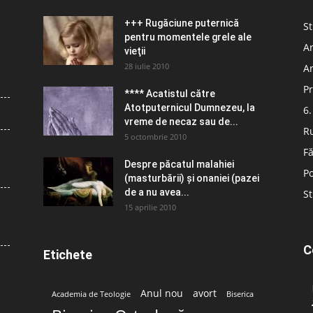
+++ Rugăciune puternică
St
pentru momentele grele ale
Ar
vieţii
28 iulie 2010
Ar
Pr
**** Acatistul către
Atotputernicul Dumnezeu, la
6.
vreme de necaz sau de...
R
5 octombrie 2010
Fă
Despre păcatul malahiei
Po
(masturbării) şi onaniei (pazei
de a nu avea...
St
15 aprilie 2010
C
Etichete
Anul nou
avort
Academia de Teologie
Biserica