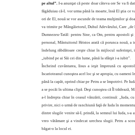
pe altul”.
I-a anunţat că peste doar câteva ore Se va fi da
făgăduiau că-L vor urma până la moarte, însă El ştia ce v
ori de El, nouă se vor ascunde de teama mulţimilor şi doar 
va trimite pe Mângâietorul, Duhul Adevărului, Care „de la
Dumnezeu-Tatăl: pentru Sine, ca Om, pentru apostoli şi p
personal, Mântuitorul Hristos arată că porunca nouă, a iub
îndelung răbdătoare creşte chiar în mijlocul suferinţei, 
„iubind pe ai Săi cei din lume, până la sfârşit i-a iubit”.
Încheind cuvântarea, Iisus a ieşit împreună cu aposto
Iscarioteanul cunoştea acel loc şi se apropia, cu oameni î
până la capăt, oprind chiar pe Petru a se împotrivi. Pe Iud
a se pocăi în ultima clipă. Deşi cunoştea că Îl trădează, Mâ
a-l îndrepta chiar în ceasul vânzării, continuă: „Iuda, c
privire, nici o urmă de ranchiună faţă de Iuda în momentu
dintre slugile venite să-L prindă, la semnul lui Iuda, s-a ap
vreo vătămare şi a vindecat urechea slugii. Petru a scos
băgat-o la locul ei.