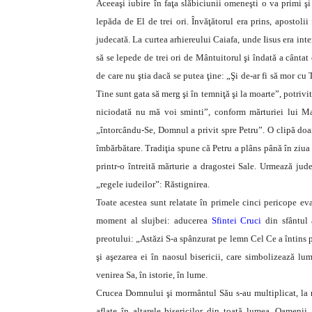
Aceeaşi iubire în faţa slăbiciunii omeneşti o va primi şi
lepăda de El de trei ori. Învăţătorul era prins, apostoli
judecată. La curtea arhiereului Caiafa, unde Iisus era int
să se lepede de trei ori de Mântuitorul şi îndată a cânta
de care nu ştia dacă se putea ţine: „Şi de-ar fi să mor 
Tine sunt gata să merg şi în temniţă şi la moarte”, potrivit 
niciodată nu mă voi sminti”, conform mărturiei lui Ma
„întorcându-Se, Domnul a privit spre Petru”. O clipă doar, 
îmbărbătare. Tradiţia spune că Petru a plâns până în ziua
printr-o întreită mărturie a dragostei Sale. Urmează jude
„regele iudeilor”: Răstignirea.
Toate acestea sunt relatate în primele cinci pericope ev
moment al slujbei: aducerea
Sfintei Cruci
din sfântul 
preotului: „Astăzi S-a spânzurat pe lemn Cel Ce a întins p
şi aşezarea ei în naosul bisericii, care simbolizează l
venirea Sa, în istorie, în lume.
Crucea Domnului şi mormântul Său s-au multiplicat, la nes
aflate în altarele bisericilor din toată lumea. Oamenii a