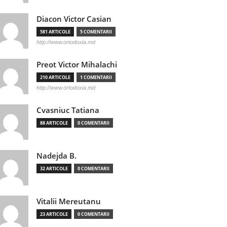
Diacon Victor Casian
581 ARTICOLE
5 COMENTARII
http://www.ortodoxia.md
Preot Victor Mihalachi
210 ARTICOLE
1 COMENTARII
http://www.ortodoxia.md
Cvasniuc Tatiana
88 ARTICOLE
0 COMENTARII
Nadejda B.
32 ARTICOLE
0 COMENTARII
Vitalii Mereutanu
23 ARTICOLE
0 COMENTARII