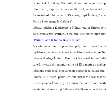
eveniment al trădării, Mântuitorul continuă să iubească pe
Când Petru, cuprins de prea multă frică, se leapădă în f
încetează a-l iubi pe Petru. De aceea, după Înviere, îl c
Petru că voi merge în Galileea”.
Iubirea îndelung răbdătoare a Mântuitorului Hristos se 
Sale, când a zis: „Părinte, în mâinile Tale încredinţez du
„Părinte, iartă-le lor, că nu ştiu ce fac”.
Această taină a iubirii până la capăt, a iubirii mai tare d
lepădarea, mai tare decât orice părăsire şi orice singurăta
găseşte sămânţa Învierii. Pentru că la această iubire înd
care-L înviază din morţi, pentru că El a murit pe nedrep
iubit mai mult decât cineva poate cuprinde taina aceasta.
Iubirea lui Hristos, pentru că este mai tare decât moarte
Crucii şi taina Învierii, prin iubirea mai tare decât moarte
acestei iubiri smerite şi îndelung răbdătoare se vede în tain