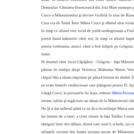
Domnului. Cântarea bisericească din Joia Mare numeşte pe H
Cruce a Mântuitorului şi devine vizibilă în ziua de Rusal
Cina cea de Taină. Între Sfânta Cruce şi sfântul altar exist
în timp ce altarul este locul de jertfă nesângeroasă a Fiu
pornit harul mântuirii către noi, în timp ce altarul împă
pentru totdeauna, atunci când a fost înfiptă pe Golgota, 
lumii.
Pe drumul către locul Căpăţânii – Golgota – faţa Mântuito
păstrat de tradiţie drept Veronica. Mahrama Sfintei Ver
chipul Său a rămas imprimat pe pânză întinsă de tânără. Î
pe toate femeile credincioase care plângeau pentru El. Ajun
Lângă Cruce, la picioarele lui Iisus, stăteau
Sfânta Fecioa
iertare, iubire şi rugăciune au rămas de la Mântuitorul căt
Nu Şi-a dat sufletul până ce nu Şi-a încredinţat Maica unu
Iar înainte de a muri, a cerut iertare în faţa Tatălui Ceres
răstignit între doi tâlhari, dintre care unul L-a hulit, iar 
ultimele cuvinte din lumea aceasta auzite de Mântuitor