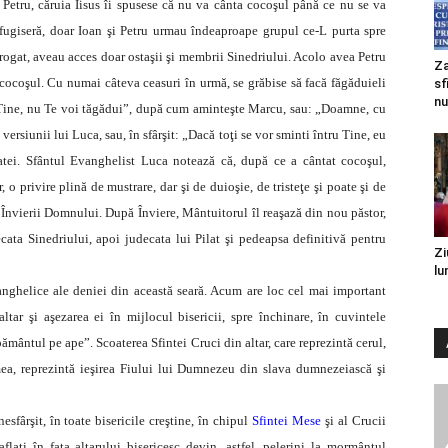
 Petru, căruia Iisus îi spusese că nu va cânta cocoşul până ce nu se va
i fugiseră, doar Ioan şi Petru urmau îndeaproape grupul ce-L purta spre
erogat, aveau acces doar ostaşii şi membrii Sinedriului. Acolo avea Petru
Za
t cocoşul. Cu numai câteva ceasuri în urmă, se grăbise să facă făgăduieli
sf
nu
cu Tine, nu Te voi tăgădui”, după cum aminteşte Marcu, sau: „Doamne, cu
versiunii lui Luca, sau, în sfârşit: „Dacă toţi se vor sminti întru Tine, eu
tei. Sfântul Evanghelist Luca notează că, după ce a cântat cocoşul,
o privire plină de mustrare, dar şi de duioşie, de tristeţe şi poate şi de
 Învierii Domnului. După Înviere, Mântuitorul îl reaşază din nou păstor,
cata Sinedriului, apoi judecata lui Pilat şi pedeapsa definitivă pentru
Zi
lu
anghelice ale deniei din această seară. Acum are loc cel mai important
altar şi aşezarea ei în mijlocul bisericii, spre închinare, în cuvintele
ământul pe ape”. Scoaterea Sfintei Cruci din altar, care reprezintă cerul,
umea, reprezintă ieşirea Fiului lui Dumnezeu din slava dumnezeiască şi
fârşit, în toate bisericile creştine, în chipul
Sfintei Mese
şi al Crucii
flaţi în faţa altarului bisericesc devin, astfel, pelerini la mormântul