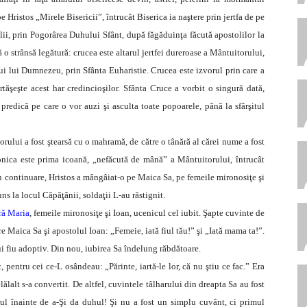
ristos „Mirele Bisericii”, întrucât Biserica ia naştere prin jertfa de pe
ii, prin Pogorârea Duhului Sfânt, după făgăduinţa făcută apostolilor la
ă o strânsă legătură: crucea este altarul jertfei dureroase a Mântuitorului,
lui lui Dumnezeu, prin Sfânta Euharistie. Crucea este izvorul prin care a
rtăşeşte acest har credincioşilor. Sfânta Cruce a vorbit o singură dată,
predică pe care o vor auzi şi asculta toate popoarele, până la sfârşitul
rului a fost ştearsă cu o mahramă, de către o tânără al cărei nume a fost
onica este prima icoană, „nefăcută de mână” a Mântuitorului, întrucât
n continuare, Hristos a mângâiat-o pe Maica Sa, pe femeile mironosiţe şi
s la locul Căpăţânii, soldaţii L-au răstignit.
ră Maria
, femeile mironosiţe şi Ioan, ucenicul cel iubit. Şapte cuvinte de
re Maica Sa şi apostolul Ioan: „Femeie, iată fiul tău!” şi „Iată mama ta!”.
i fiu adoptiv. Din nou, iubirea Sa îndelung răbdătoare.
c, pentru cei ce-L osândeau: „Părinte, iartă-le lor, că nu ştiu ce fac.” Era
celălalt s-a convertit. De altfel, cuvintele tâlharului din dreapta Sa au fost
ul înainte de a-Şi da duhul! Şi nu a fost un simplu cuvânt, ci primul