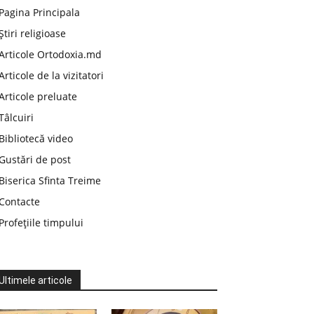
Pagina Principala
Știri religioase
Articole Ortodoxia.md
Articole de la vizitatori
Articole preluate
Tâlcuiri
Bibliotecă video
Gustări de post
Biserica Sfinta Treime
Contacte
Profețiile timpului
Ultimele articole