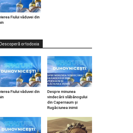
vierea Fiului văduvei din
in
Descoperă ortodoxia
vierea Fiului văduvei din
Despre minunea
in
vindecării slăbănogului
din Capernaum și
Rugăciunea inimii