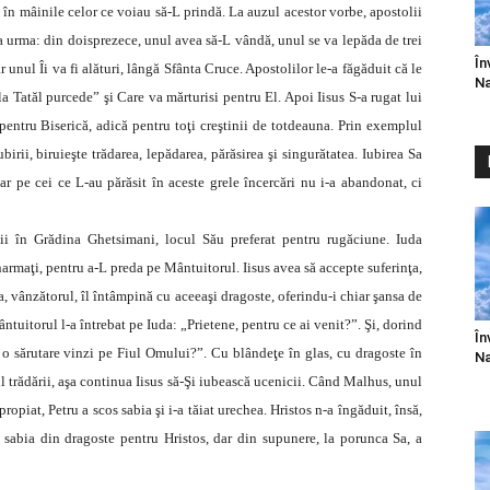
t în mâinile celor ce voiau să-L prindă. La auzul acestor vorbe, apostolii
a urma: din doisprezece, unul avea să-L vândă, unul se va lepăda de trei
În
unul Îi va fi alături, lângă Sfânta Cruce. Apostolilor le-a făgăduit că le
Na
 Tatăl purcede” şi Care va mărturisi pentru El. Apoi Iisus S-a rugat lui
entru Biserică, adică pentru toţi creştinii de totdeauna. Prin exemplul
irii, biruieşte trădarea, lepădarea, părăsirea şi singurătatea. Iubirea Sa
iar pe cei ce L-au părăsit în aceste grele încercări nu i-a abandonat, ci
lii în Grădina Ghetsimani, locul Său preferat pentru rugăciune. Iuda
narmaţi, pentru a-L preda pe Mântuitorul. Iisus avea să accepte suferinţa,
a, vânzătorul, îl întâmpină cu aceeaşi dragoste, oferindu-i chiar şansa de
ntuitorul l-a întrebat pe Iuda: „Prietene, pentru ce ai venit?”. Şi, dorind
În
u o sărutare vinzi pe Fiul Omului?”. Cu blândeţe în glas, cu dragoste în
Na
l trădării, aşa continua Iisus să-Şi iubească ucenicii. Când Malhus, unul
ropiat, Petru a scos sabia şi i-a tăiat urechea. Hristos n-a îngăduit, însă,
 sabia din dragoste pentru Hristos, dar din supunere, la porunca Sa, a