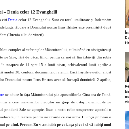
oi – Denia celor 12 Evanghelii
a citi
Denia
celor 12 Evanghelii. Sunt cu totul umilitoare şi îndemnăm
 Îndelunga răbdare a Domnului nostru Iisus Hristos este preamărită după
În
are (Utrenia zilei de vineri).
Do
Hr
ablou complet al suferinţelor Mântuitorului, culminând cu răstignirea şi
e pe Sine, fără de păcat fiind, pentru ca noi să fim izbăviţi din robia
c în noaptea de 14 spre 15 a lunii nisan, echivalentul lunii aprilie a
erii anului 30, conform documentelor vremii. Dacă Paştile evreilor a fost
lor Domnului nostru Iisus Hristos avea să înceapă duminică, 2 aprilie,
Re
bi
are
ne aduce în faţa Mântuitorului şi a apostolilor la Cina cea de Taină.
ma
vi
entru a cere mai-marilor preoţilor un grup de ostaşi, oferindu-le pe
prinderii Sale se apropie, Iisus a rostit celor unsprezece apostoli o
bărbătare, un reazem pentru încercările ce vor urma. Cu toţii primeau o
nul pe altul. Precum Eu v-am iubit pe voi, aşa şi voi să vă iubiţi unul