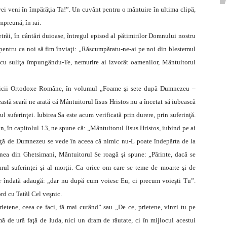
i veni în împărăţia Ta!”. Un cuvânt pentru o mântuire în ultima clipă,
mpreună, în rai.
ăi, în cântări duioase, întregul episod al pătimirilor Domnului nostru
 pentru ca noi să fim înviaţi: „Răscumpăratu-ne-ai pe noi din blestemul
 cu suliţa împungându-Te, nemurire ai izvorât oamenilor, Mântuitorul
sericii Ortodoxe Române, în volumul „Foame şi sete după Dumnezeu –
eastă seară ne arată că Mântuitorul Iisus Hristos nu a încetat să iubească
 suferinţei. Iubirea Sa este acum verificată prin durere, prin suferinţă.
, în capitolul 13, ne spune că: „Mântuitorul Iisus Hristos, iubind pe ai
i faţă de Dumnezeu se vede în aceea că nimic nu-L poate îndepărta de la
iunea din Ghetsimani, Mântuitorul Se roagă şi spune: „Părinte, dacă se
rul suferinţei şi al morţii. Ca orice om care se teme de moarte şi de
dar îndată adaugă: „dar nu după cum voiesc Eu, ci precum voieşti Tu”.
rd cu Tatăl Cel veşnic.
rietene, ceea ce faci, fă mai curând” sau „De ce, prietene, vinzi tu pe
 de ură faţă de Iuda, nici un dram de răutate, ci în mijlocul acestui