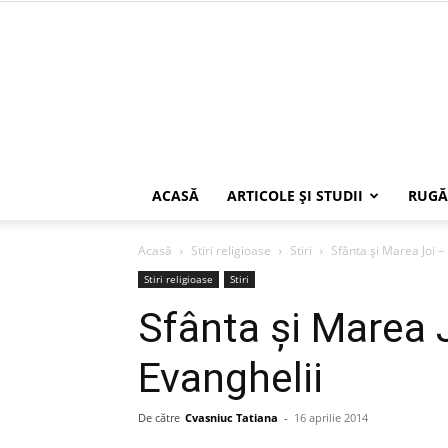
ACASĂ
ARTICOLE ŞI STUDII
RUGĂ
Acasă
Stiri religioase
Stiri
Sfânta şi Marea Joi –
Stiri religioase
Stiri
Sfânta şi Marea 
Evanghelii
De către
Cvasniuc Tatiana
-
16 aprilie 2014