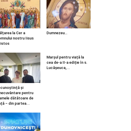
ălțarea la Cer a
Dumnezeu…
mnului nostru Iisus
istos
Marșul pentru viață la
cea de-a II-a ediție în s.
Lucășeuca,...
cunoștință și
necuvântare pentru
mele dătătoare de
ață – din partea...