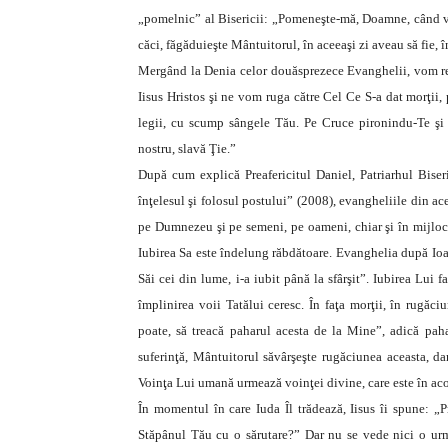
„pomelnic” al Bisericii: „Pomeneşte-mă, Doamne, când ve
căci, făgăduieşte Mântuitorul, în aceeaşi zi aveau să fie, î
Mergând la Denia celor douăsprezece Evanghelii, vom retr
Iisus Hristos şi ne vom ruga către Cel Ce S-a dat morţii,
legii, cu scump sângele Tău. Pe Cruce pironindu-Te şi
nostru, slavă Ţie.”
După cum explică Preafericitul Daniel, Patriarhul Bi
înţelesul şi folosul postului” (2008), evangheliile din ac
pe Dumnezeu şi pe semeni, pe oameni, chiar şi în mijlocul
Iubirea Sa este îndelung răbdătoare. Evanghelia după Ioan
Săi cei din lume, i-a iubit până la sfârşit”. Iubirea Lu
împlinirea voii Tatălui ceresc. În faţa morţii, în rugăc
poate, să treacă paharul acesta de la Mine”, adică paha
suferinţă, Mântuitorul săvârşeşte rugăciunea aceasta, 
Voinţa Lui umană urmează voinţei divine, care este în aco
În momentul în care Iuda Îl trădează, Iisus îi spune: „P
Stăpânul Tău cu o sărutare?” Dar nu se vede nici o urmă