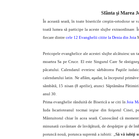
Sfânta şi Marea J
În această seară, în toate bisericile creştin-ortodoxe se v
toată lumea să participe la aceste slujbe extraordinare.
fiecare dintre
cele 12 Evanghelii citite la Denia din Joia
M
Pericopele evanghelice ale acestei slujbe alcătuiesc un t
moartea Sa pe Cruce. El este Singurul Care Se răstigneşt
păcatului. Calendarul evreiesc sărbătorea Paştile iudai
calendarului latin. Ne aflăm, aşadar, la începutul primăv
sâmbătă, 15 nisan (8 aprilie), atunci Săptămâna Pătimiri
anul 30.
Prima evanghelie rânduită de Biserică a se citi în
Joia M
Iuda Iscarioteanul tocmai ieşise din foişorul Cinei, p
Mântuitorul chiar în acea seară. Cunoscând că momentul 
minunată cuvântare de învăţătură, de despărţire şi de îm
poruncă nouă, porunca supremă a iubirii: „
Să vă iubiţi u