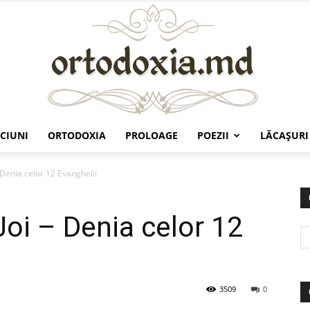
CIUNI
ORTODOXIA
PROLOAGE
POEZII
LĂCAŞURI
Ortodoxia.md
 Denia celor 12 Evanghelii
Joi – Denia celor 12
3509
0