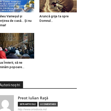
heu Vameșul și
Aruncă grija ta spre
ințirea de casă… Și nu
Domnul…
mai!
ua Învierii, să ne
minăm popoare…
Autorii noștri
Preot Iulian Raţă
3878 ARTICOLE
6 COMENTARII
http://www.ortodoxia.md