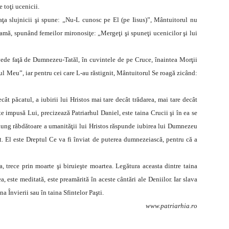
 toţi ucenicii.
aţa slujnicii şi spune: „Nu-L cunosc pe El (pe Iisus)”, Mântuitorul nu
heamă, spunând femeilor mironosiţe: „Mergeţi şi spuneţi ucenicilor şi lui
vede faţă de Dumnezeu-Tatăl, în cuvintele de pe Cruce, înaintea Morţii
hul Meu”, iar pentru cei care L-au răstignit, Mântuitorul Se roagă zicând:
ecât păcatul, a iubirii lui Hristos mai tare decât trădarea, mai tare decât
te impusă Lui, precizează Patriarhul Daniel, este taina Crucii şi în ea se
elung răbdătoare a umanităţii lui Hristos răspunde iubirea lui Dumnezeu
t. El este Dreptul Ce va fi înviat de puterea dumnezeiască, pentru că a
a, trece prin moarte şi biruieşte moartea. Legătura aceasta dintre taina
a, este meditată, este preamărită în aceste cântări ale Deniilor. Iar slava
a Învierii sau în taina Sfintelor Paşti.
www.patriarhia.ro